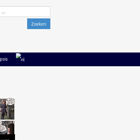
Zoeken
naar:
psis