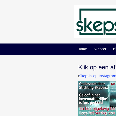
Ga
Ga
naar
naar
inhoud
hoofdmenu
Home
Skepter
B
Klik op een a
(
Skepsis op Instagra