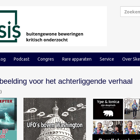
log
Podcast
Congres
Rare apparaten
Service
Over Ske
fbeelding voor het achterliggende verhaal
m
)