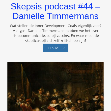
Skepsis podcast #44 –
Danielle Timmermans
Wat stellen de Inner Development Goals eigenlijk voor?
Met gast Danielle Timmermans hebben we het over
risicocommunicatie, oa bij vaccins. En waar moet de
skepticus bij zichzelf kritisch op zijn?
SKEPSIS
LEES MEER
PODCAST
#44
–
DANIELLE
TIMMERMANS