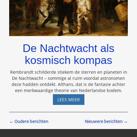
De Nachtwacht als
kosmisch kompas
Rembrandt schilderde stiekem de sterren en planeten in
De Nachtwacht – sommige al ruim voordat astronomen
deze hadden ontdekt. Althans, dat is de fantasie achter
een merkwaardige theorie van Nederlandse bodem.
DE
LEES MEER
NACHTWACHT
ALS
KOSMISCH
Berichten
←
Oudere berichten
Nieuwere berichten
→
KOMPAS
navigatie