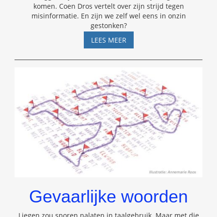
komen. Coen Dros vertelt over zijn strijd tegen
misinformatie. En zijn we zelf wel eens in onzin
gestonken?
SKEPSIS
LEES MEER
PODCAST
#45
–
COEN
DROS
Gevaarlijke woorden
Liegen zou sporen nalaten in taalgebruik. Maar met die