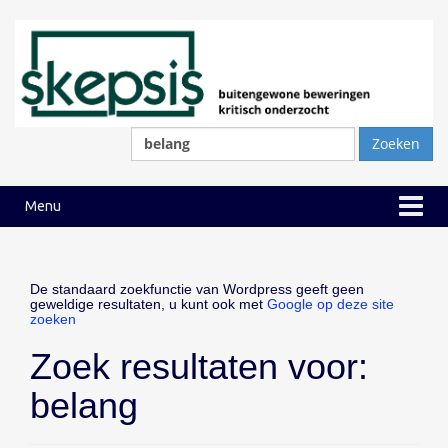
Ga
Ga
naar
naar
inhoud
hoofdmenu
Zoeken
naar:
Menu
De standaard zoekfunctie van Wordpress geeft geen
geweldige resultaten, u kunt ook met
Google op deze site
zoeken
Zoek resultaten voor:
belang