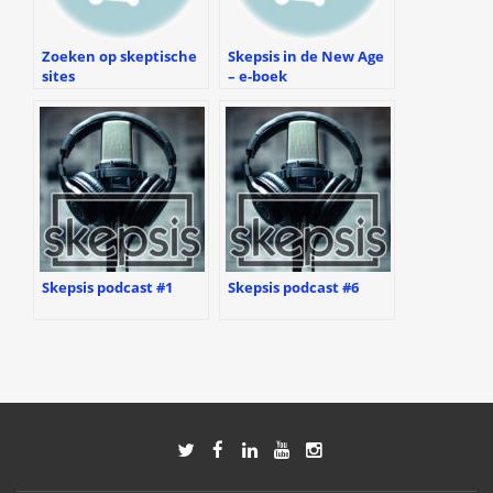
Zoeken op skeptische
Skepsis in de New Age
sites
– e-boek
Skepsis podcast #1
Skepsis podcast #6