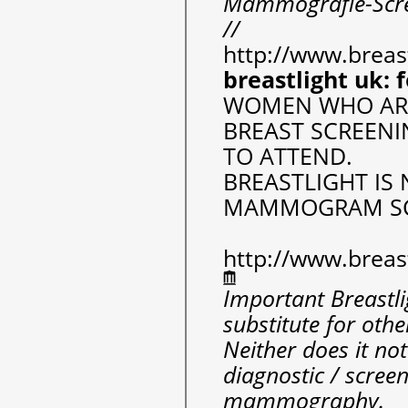
Mammografie-Scre
//
http://www.breas
breastlight uk: 
WOMEN WHO ARE 
BREAST SCREENI
TO ATTEND.
BREASTLIGHT IS 
MAMMOGRAM SC
http://www.breast
Important Breastli
substitute for othe
Neither does it not
diagnostic / scree
mammography.