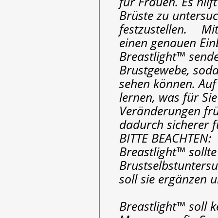
für Frauen. Es hilft
Brüste zu untersu
festzustellen. Mi
einen genauen Einbl
Breastlight™ sende
Brustgewebe, sodas
sehen können. Auf
lernen, was für Si
Veränderungen frü
dadurch sicherer f
BITTE BEACHTEN:
Breastlight™ sollt
Brustselbstunters
soll sie ergänzen u
Breastlight™ soll k