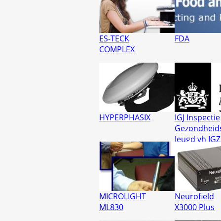
ES-TECK
FDA
COMPLEX
HYPERPHASIX
IGJ Inspectie
Gezondheid
Jeugd vh IGZ
MICROLIGHT
Neurofield
ML830
X3000 Plus