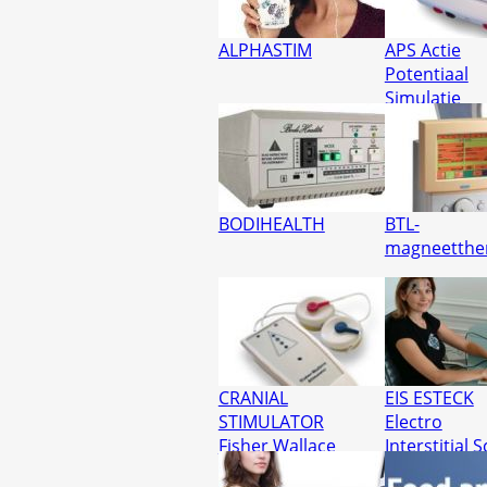
ALPHASTIM
APS Actie
Potentiaal
Simulatie
BODIHEALTH
BTL-
magneetthe
CRANIAL
EIS ESTECK
STIMULATOR
Electro
Fisher Wallace
Interstitial 