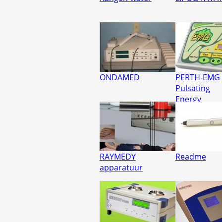
ONDAMED
PERTH-EMG
Pulsating
Energy
Resonant
Therapy
RAYMEDY
Readme
apparatuur