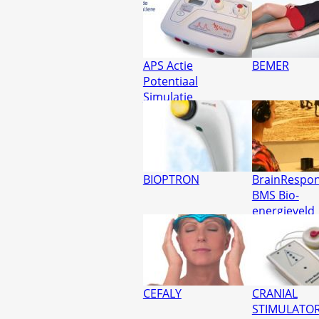
APS Actie
BEMER
Potentiaal
Simulatie
BIOPTRON
BrainRespo
BMS Bio-
energieveld
MeetSystee
PEB
CEFALY
CRANIAL
STIMULATO