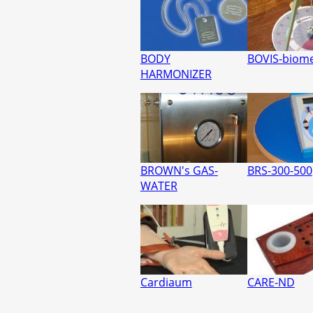
BODY
BOVIS-biom
HARMONIZER
BROWN's GAS-
BRS-300-500
WATER
Cardiaum
CARE-ND