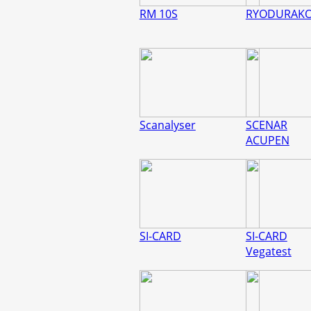
RM 10S
RYODURAK
Scanalyser
SCENAR
ACUPEN
SI-CARD
SI-CARD
Vegatest