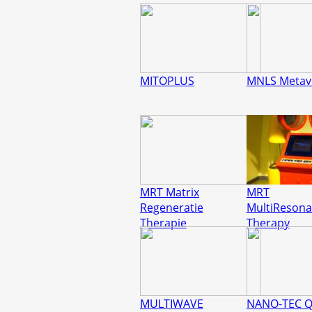
MITOPLUS
MNLS Metavi
MRT Matrix
MRT
Regeneratie
MultiReson
Therapie
Therapy
MULTIWAVE
NANO-TEC 