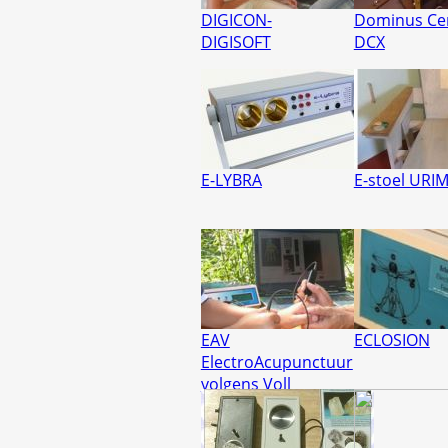
DIGICON-
Dominus Ce
DIGISOFT
DCX
E-LYBRA
E-stoel URI
EAV
ECLOSION
ElectroAcupunctuur
volgens Voll