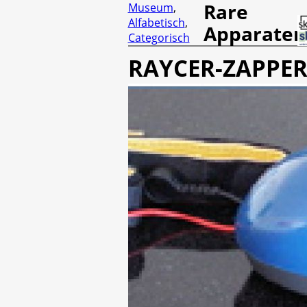
Rare
Museum
,
Alfabetisch
,
Apparaten
Categorisch
RAYCER-ZAPPE