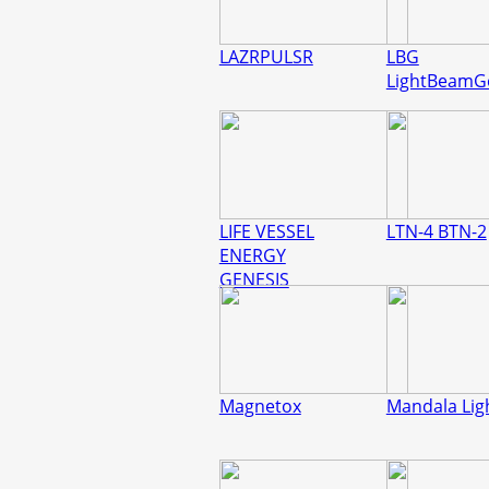
LAZRPULSR
LBG
LightBeamG
LIFE VESSEL
LTN-4 BTN-2
ENERGY
GENESIS
Magnetox
Mandala Lig