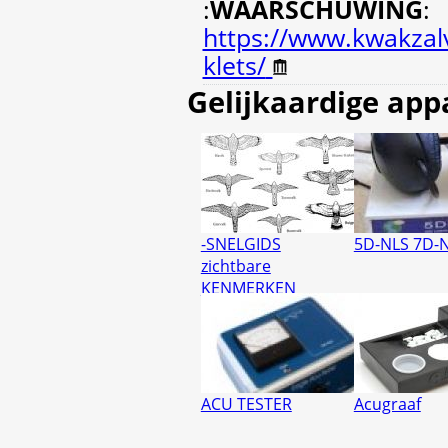
:
WAARSCHUWING
:
https://www.kwakzalv
klets/
Gelijkaardige app
-SNELGIDS
5D-NLS 7D-
zichtbare
KENMERKEN
ACU TESTER
Acugraaf