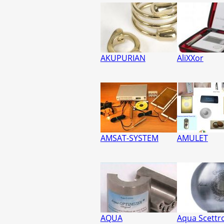
AKUPURIAN
AliXXor
AMSAT-SYSTEM
AMULET
AQUA
Aqua Scettr