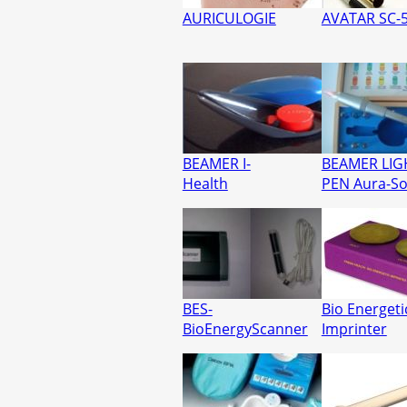
AURICULOGIE
AVATAR SC-
BEAMER I-
BEAMER LIG
Health
PEN Aura-S
BES-
Bio Energeti
BioEnergyScanner
Imprinter