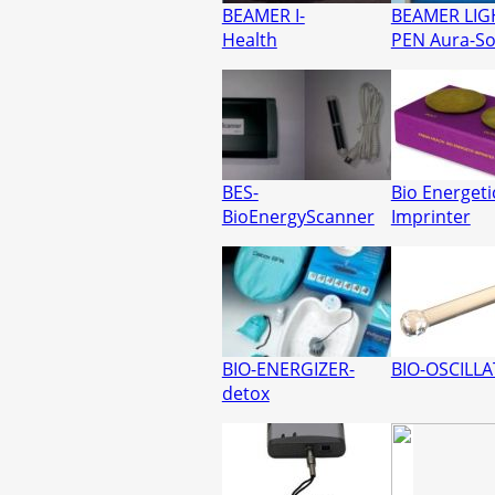
BEAMER I-
BEAMER LIG
Health
PEN Aura-S
BES-
Bio Energeti
BioEnergyScanner
Imprinter
BIO-ENERGIZER-
BIO-OSCILL
detox