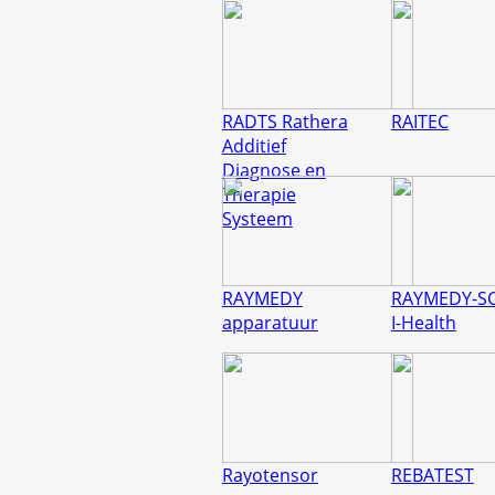
RADTS Rathera
RAITEC
Additief
Diagnose en
Therapie
Systeem
RAYMEDY
RAYMEDY-S
apparatuur
I-Health
Rayotensor
REBATEST