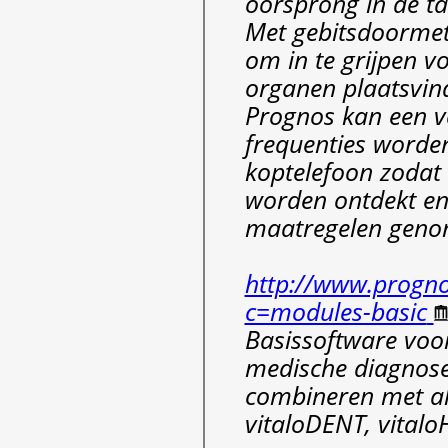
oorsprong in de t
Met gebitsdoormeti
om in te grijpen v
organen plaatsvin
Prognos kan een v
frequenties worde
koptelefoon zodat
worden ontdekt en
maatregelen geno
http://www.progno
c=modules-basic
Basissoftware voo
medische diagnose
combineren met al
vitaloDENT, vital