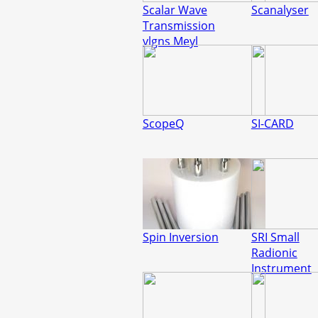
Scalar Wave
Scanalyser
Transmission
vlgns Meyl
ScopeQ
SI-CARD
Spin Inversion
SRI Small
Radionic
Instrument