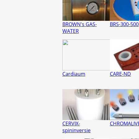
BROWN's GAS-
BRS-300-500
WATER
Cardiaum
CARE-ND
CERVIX-
CHROMALIV
spininversie