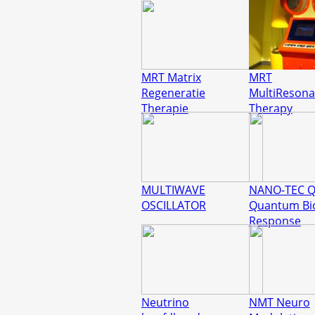
MRT Matrix
MRT
Regeneratie
MultiReson
Therapie
Therapy
MULTIWAVE
NANO-TEC 
OSCILLATOR
Quantum Bi
Response
Neutrino
NMT Neuro