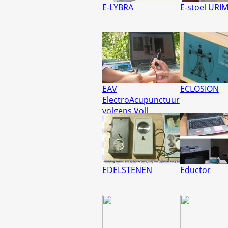
E-LYBRA
E-stoel URI
EAV
ECLOSION
ElectroAcupunctuur
volgens Voll
EDELSTENEN
Eductor