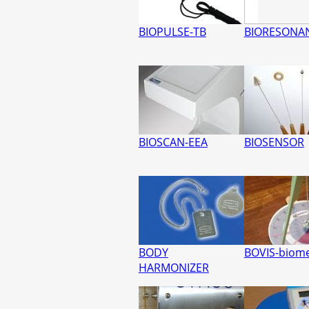
BIOPULSE-TB
BIORESONAN
BIOSCAN-EEA
BIOSENSOR
BODY
BOVIS-biom
HARMONIZER