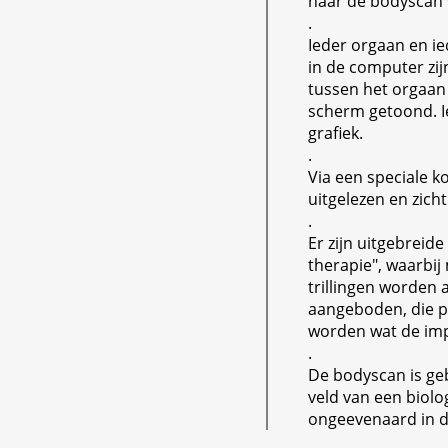
naar de bodyscan 
.
Ieder orgaan en ied
in de computer zij
tussen het orgaan
scherm getoond. I
grafiek.
.
Via een speciale k
uitgelezen en zich
.
Er zijn uitgebreid
therapie", waarbi
trillingen worden 
aangeboden, die 
worden wat de imp
.
De bodyscan is ge
veld van een biolo
ongeevenaard in d