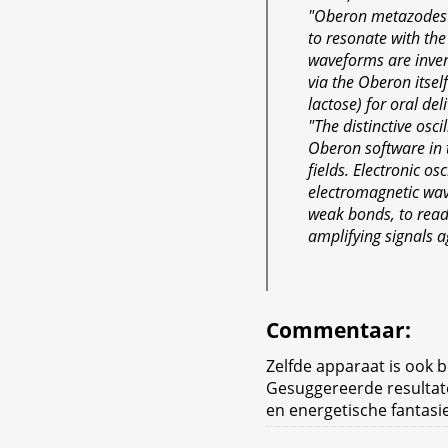
"Oberon metazodes a
to resonate with the 
waveforms are invert
via the Oberon itsel
lactose) for oral del
"The distinctive osci
Oberon software in t
fields. Electronic os
electromagnetic wave
weak bonds, to read b
amplifying signals 
Commentaar
:
Zelfde apparaat is ook b
Gesuggereerde resultat
en energetische fantasie