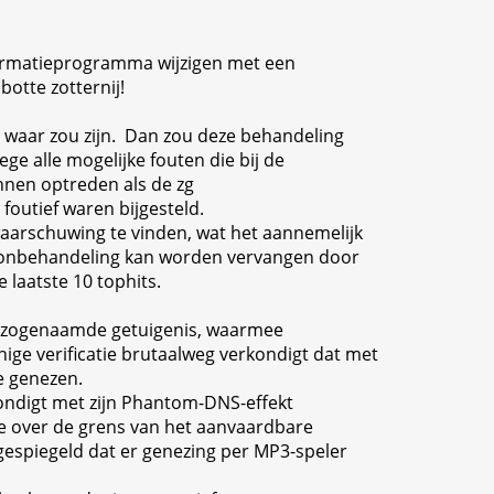
ormatieprogramma wijzigen met een
otte zotternij!
et waar zou zijn. Dan zou deze behandeling
ege alle mogelijke fouten die bij de
nen optreden als de zg
outief waren bijgesteld.
aarschuwing te vinden, wat het aannemelijk
ronbehandeling kan worden vervangen door
e laatste 10 tophits.
n zogenaamde getuigenis, waarmee
ige verificatie brutaalweg verkondigt dat met
e genezen.
ondigt met zijn Phantom-DNS-effekt
e over de grens van het aanvaardbare
gespiegeld dat er genezing per MP3-speler