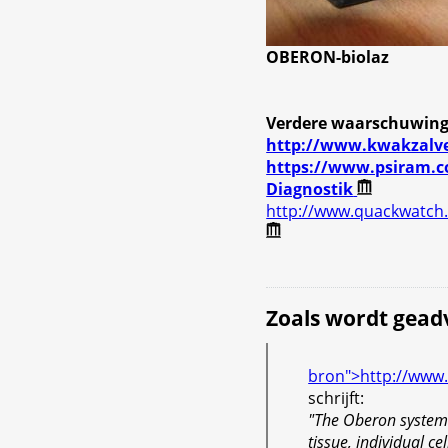
OBERON-biolaz
Verdere waarschuwing
http://www.kwakzalver
https://www.psiram.c
Diagnostik
http://www.quackwatch
Zoals wordt gead
bron">http://www.
schrijft:
"The Oberon system 
tissue, individual 