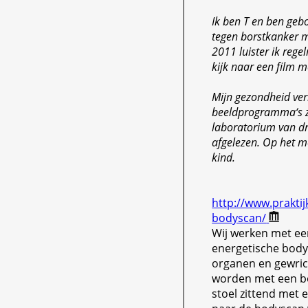
Ik ben T en ben geb
tegen borstkanker m
2011 luister ik rege
kijk naar een film 
Mijn gezondheid verb
beeldprogramma‘s zi
laboratorium van dr
afgelezen. Op het m
kind.
http://www.prakti
bodyscan/
Wij werken met ee
energetische bod
organen en gewric
worden met een b
stoel zittend met 