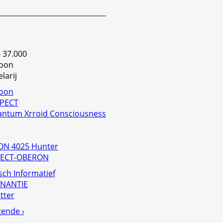
- 37.000
foon
larij
foon
PECT
antum Xrroid Consciousness
e
N 4025 Hunter
PECT-OBERON
sch Informatief
NANTIE
tter
gende ›