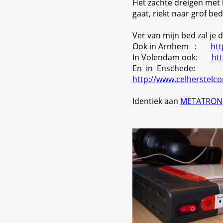
Het zachte dreigen met 
gaat, riekt naar grof be
Ver van mijn bed zal je
Ook in Arnhem :
htt
In Volendam ook:
htt
En in Enschede:
http://www.celherstelc
Identiek aan
METATRON