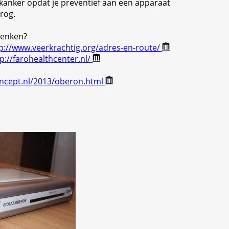
kanker opdat je preventief aan een apparaat
drog.
 denken?
p://www.veerkrachtig.org/adres-en-route/
p://farohealthcenter.nl/
oncept.nl/2013/oberon.html