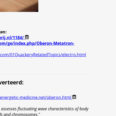
en:
ij.nl/1184/
om/ge/index.php/Oberon-Metatron-
.com/01QuackeryRelatedTopics/electro.html
verteerd
:
energetic-medicine.net/oberon.html
assesses fluctuating wave characteristics of body
cells and chromosomes."