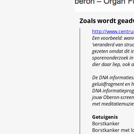
Zoals wordt gead
http://www.centru
Een voorbeeld: wann
‘veranderd van struct
gezeten omdat dit in 
sporenonderzoek in 
dier daar liep, ook 
De DNA informaties
geluidfragment en he
DNA informatieprog
jouw Oberon-screeni
met meditatiemuziek
Getuigenis
Borstkanker
Borstkanker met 