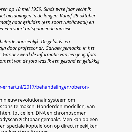
oren op 18 mei 1959. Sinds twee jaar vecht ik
et uitzaaiingen in de longen. Vanaf 29 oktober
lmatig naar geluiden (een soort ruis/lawaai) en
met een soort ontspannende muziek.
eterde aanzienlijk. De geluids- en
jn door professor dr. Gariaev gemaakt. In het
. Gariaev werd de informatie van een jeugdfoto
oment van de foto was ik een gezond en gelukkig
jk-erhart.nl/2017/behandelingen/oberon-
n nieuw revolutionair systeem om
yscans te maken. Honderden modellen, van
hten, tot cellen, DNA en chromosomen
odyscan zichtbaar gemaakt. Men kan op een
een speciale koptelefoon op direct meekijken