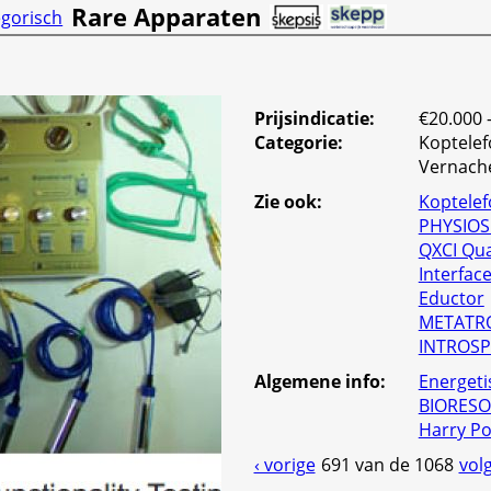
Rare Apparaten
gorisch
Prijsindicatie:
€20.000 
Categorie
:
Koptele
Vernache
Zie ook:
Koptele
PHYSIOS
QXCI Qu
Interfac
Eductor
METATRO
INTROS
Algemene info
:
Energeti
BIORESO
Harry Po
‹ vorige
691 van de 1068
vol