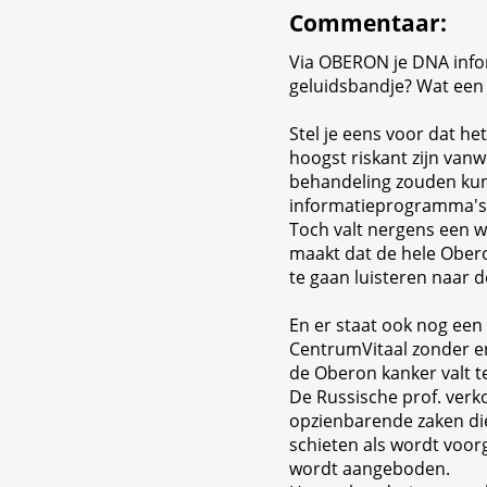
Commentaar
:
Via OBERON je DNA inf
geluidsbandje? Wat een b
Stel je eens voor dat h
hoogst riskant zijn vanw
behandeling zouden kun
informatieprogramma's f
Toch valt nergens een w
maakt dat de hele Obe
te gaan luisteren naar d
En er staat ook nog ee
CentrumVitaal zonder en
de Oberon kanker valt t
De Russische prof. verk
opzienbarende zaken di
schieten als wordt voor
wordt aangeboden.