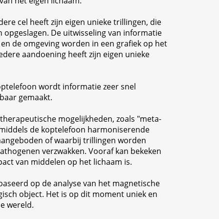
van het eigen lichaam.
ere cel heeft zijn eigen unieke trillingen, die
n opgeslagen. De uitwisseling van informatie
 en de omgeving worden in een grafiek op het
edere aandoening heeft zijn eigen unieke
optelefoon wordt informatie zeer snel
tbaar gemaakt.
e therapeutische mogelijkheden, zoals "meta-
j middels de koptelefoon harmoniserende
aangeboden of waarbij trillingen worden
pathogenen verzwakken. Vooraf kan bekeken
act van middelen op het lichaam is.
baseerd op de analyse van het magnetische
gisch object. Het is op dit moment uniek en
e wereld.