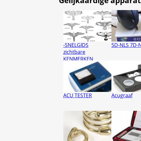
Gelijkaardige appara
-SNELGIDS
5D-NLS 7D-
zichtbare
KENMERKEN
ACU TESTER
Acugraaf