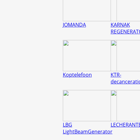
JOMANDA
KARNAK
REGENERAT
Koptelefoon
KTR-
decancerati
LBG
LECHERANT
LightBeamGenerator