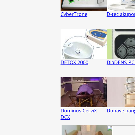
CyberTrone
D-tec akupo
DETOX-2000
DiaDENS-P
Dominus CerviX
Donave han
DCX