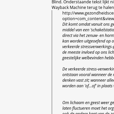
Blind. Onderstaande tekst lijkt n
Wayback Machine terug te halen
http://www.gezondheidsce
option=com_content&view
Dit komt omdat vanuit ons g
middel van een 'schakelstatio
direct via het zenuw- en horm
kan worden uitgeoefend op or
verkeerde stressverwerkings
de meeste invloed op ons lic
geestelijke welbevinden hebb
De verkeerde stress-verwerk
ontstaan vooral wanneer de 
denken vast zit; wanneer all
worden aan 'of...of' in plaats v
Om lichaam en geest weer g
laten fluctueren moet het or
ook de andere kant van de za