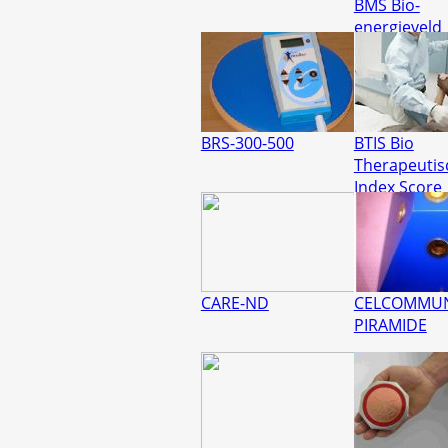
BMS Bio-
energieveld
MeetSystee
PEB
BRS-300-500
BTIS Bio
Therapeutis
Index Score
CARE-ND
CELCOMMUN
PIRAMIDE