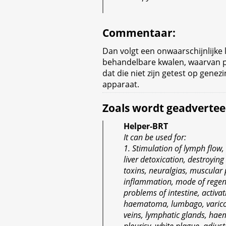
Commentaar
:
Dan volgt een onwaarschijnlijke l
behandelbare kwalen, waarvan pr
dat die niet zijn getest op gene
apparaat.
Zoals wordt geadvertee
Helper-BRT
It can be used for:
1. Stimulation of lymph flow,
liver detoxication, destroying
toxins, neuralgias, muscular 
inflammation, mode of regen
problems of intestine, activati
haematoma, lumbago, varic
veins, lymphatic glands, hae
pleurisy, white plague, adjust