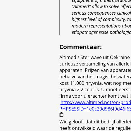
equipment of a therapeutic se
"Altimed" allow to solve effec
serious consequences clinica
highest level of complexity, t
modern representations abo
etiopathogenesise pathologic
Commentaar
:
Altimed / Steriwave uit Oekraïn
curieuze verzameling van allerlei
apparaten. Prijzen van apparate
behalve van het magische water
kost 11.000 hryvnia, wat nog me
hryvnia 2,2 cent is. U moet eerst
firma voor u erachter komt wat i
http://www.altimed.net/en/prod
PHPSESSID=1e0c20d986f9d46f6
Wie gelooft dat dit bedrijf allerl
heeft ontwikkeld waar de reguli