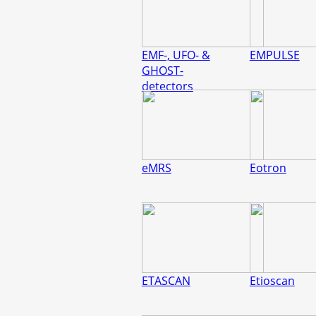
EMF-, UFO- &
EMPULSE
GHOST-
detectors
eMRS
Eotron
ETASCAN
Etioscan