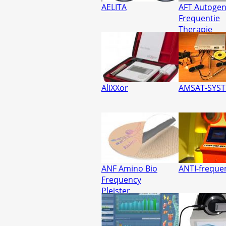
AELITA
AFT Autoge
Frequentie
Therapie
AliXXor
AMSAT-SYS
ANF Amino Bio
ANTI-freque
Frequency
Pleister