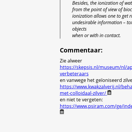
Besides, the ionization of wate
from the point of view of bio
ionization allows one to get r
undesirable information – tox
objects
when or with in contact.
Commentaar
:
Zie alweer
https://skepsis.nl/museum/nl/a
verbeteraars
en vanwege het geïoniseerd zilve
https://www.kwakzalverij.nl/beh
met-colloidaal-zilver/
en niet te vergeten:
https://www.psiram.com/ge/inde