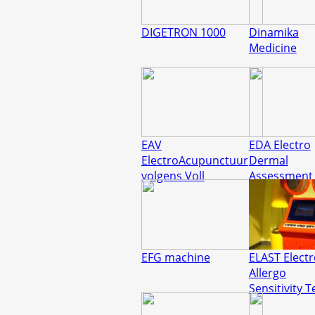
DIGETRON 1000
Dinamika
Medicine
EAV
EDA Electro
ElectroAcupunctuur
Dermal
volgens Voll
Assessment
EFG machine
ELAST Electr
Allergo
Sensitivity T