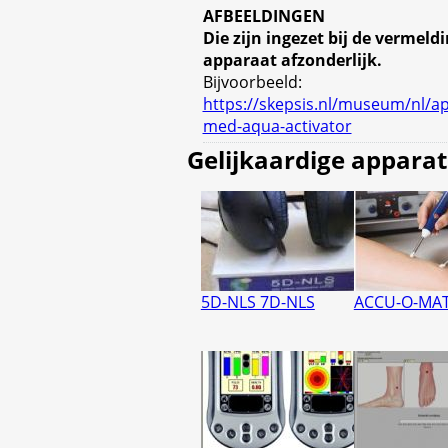
AFBEELDINGEN
Die zijn ingezet bij de vermeld
apparaat afzonderlijk.
Bijvoorbeeld:
https://skepsis.nl/museum/nl/ap
med-aqua-activator
Gelijkaardige appara
5D-NLS 7D-NLS
ACCU-O-MAT