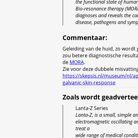
the functional state of huma
Bio-resonance therapy (MOR
diagnoses and reveals the ca
disease, pathogens and sym
Commentaar
:
Geleiding van de huid, zo wordt
zou betere diagnostische result
de
MORA
.
Zie voor deze dubbele misvattin
https://skepsis.nl/museum/nl/a
galvanic-skin-response
Zoals wordt geadvertee
Lanta-Z Series
Lanta-Z, is a small, simple a
electromagnetic oscillating ar
treat a
wide range of medical condit