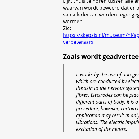
Lijkt thuis te horen tussen alle 
waarvan wordt beweerd dat er p
van allerlei kan worden tegengeg
wormen.
Zie:
https://skepsis.nl/museum/nl/a
verbeteraars
Zoals wordt geadvertee
It works by the use of autog
which are conducted by electr
the skin to the nervous syst
fibres. Electrodes can be pla
different parts of body. It is 
procedure; however, certain 
application may result in only
vibrations. The electric impu
excitation of the nerves.