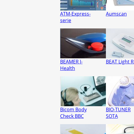
ATM-Express-
Aumscan
serie
BEAMER I-
BEAT Light 
Health
Bicom Body
BIO-TUNER
Check BBC
SOTA