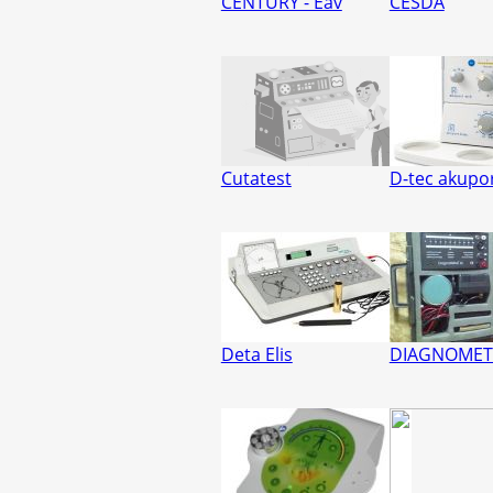
CENTURY - Eav
CESDA
Cutatest
D-tec akupo
Deta Elis
DIAGNOMET