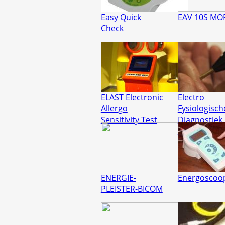
Easy Quick
EAV 10S MO
Check
ELAST Electronic
Electro
Allergo
Fysiologisch
Sensitivity Test
Diagnostiek
Meetpen
ENERGIE-
Energoscoo
PLEISTER-BICOM