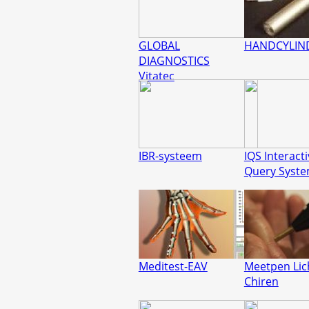
GLOBAL
HANDCYLIN
DIAGNOSTICS
Vitatec
IBR-systeem
IQS Interact
Query Syst
Meditest-EAV
Meetpen Lic
Chiren