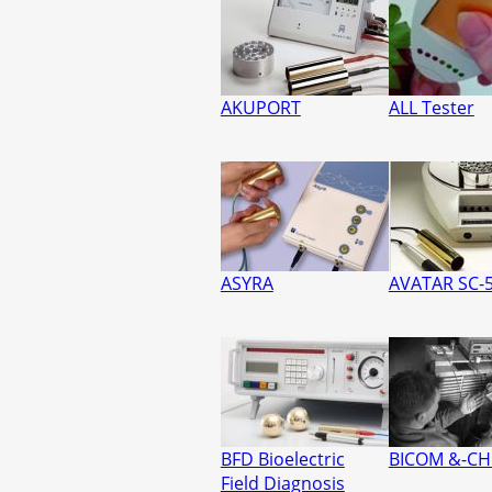
AKUPORT
ALL Tester
ASYRA
AVATAR SC-
BFD Bioelectric
BICOM &-CH
Field Diagnosis