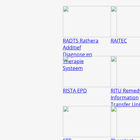
RADTS Rathera
RAITEC
Additief
Diagnose en
Therapie
Systeem
RISTA EPD
RITU Remed
Information
Transfer Uni