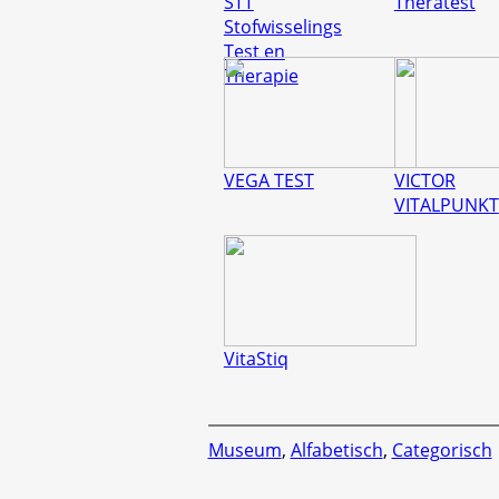
STT
Theratest
Stofwisselings
Test en
Therapie
VEGA TEST
VICTOR
VITALPUNKT
VitaStiq
Museum
,
Alfabetisch
,
Categorisch