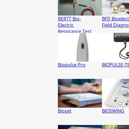
BERTT Bio-
BFD Bioelect
Electric
Field Diagno
Resistance Test
and Treat
Biopulse Pro
BIOPULSE-T
Bioset
BIOSWING