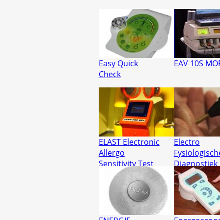
Easy Quick
EAV 10S MO
Check
ELAST Electronic
Electro
Allergo
Fysiologisch
Sensitivity Test
Diagnostiek
Meetpen