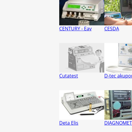
CENTURY - Eav
CESDA
Cutatest
D-tec akupo
Deta Elis
DIAGNOMET