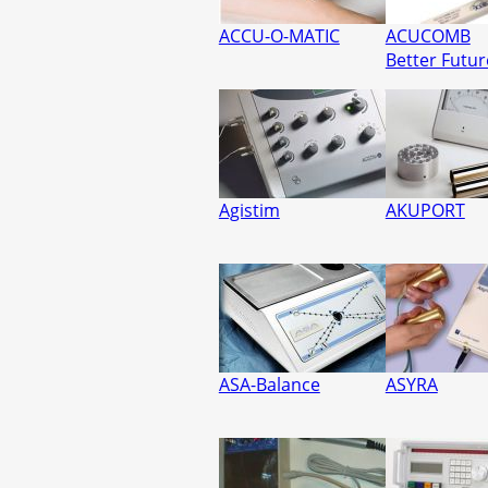
ACCU-O-MATIC
ACUCOMB
Better Futur
Agistim
AKUPORT
ASA-Balance
ASYRA