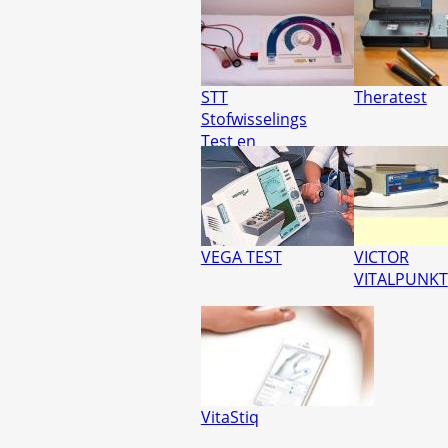
STT
Theratest
Stofwisselings
Test en
Therapie
VEGA TEST
VICTOR
VITALPUNKT
VitaStiq