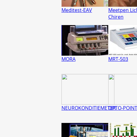
Meditest-EAV
Meetpen Lic
Chiren
MORA
MRT-503
NEUROKONDITIEMETER
OPTO-POIN