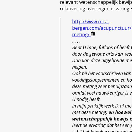
relevant wetenschappelijk bewijs
relativering over eigen ervaring
http://www.mca-
bergen.com/acupunctuur/b
meting/
. . . .
Bent U moe, futloos of heeft U
door de gewone arts kan wor
Dan kan deze uitgebreide me
helpen.
Ook bij het voorschrijven van
voedingssupplementen en h
deze meting zeer behulpzaam
omdat veel nauwkeuriger is va
U nodig heeft.
In mijn praktijk werk ik al me
met deze meting,
en hoewel
wetenschappelijk bewijs i
leert de ervaring dat het ee
is bij het bepalen van deze 