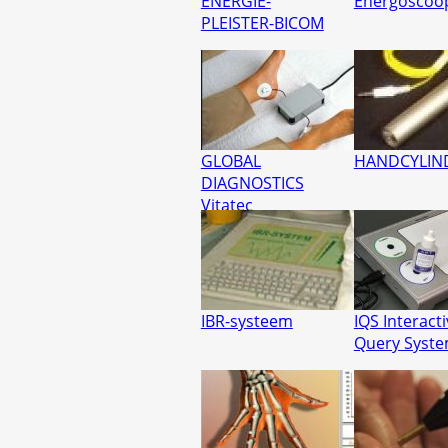
ENERGIE-
Energoscoo
PLEISTER-BICOM
GLOBAL
HANDCYLIN
DIAGNOSTICS
Vitatec
IBR-systeem
IQS Interact
Query Syst