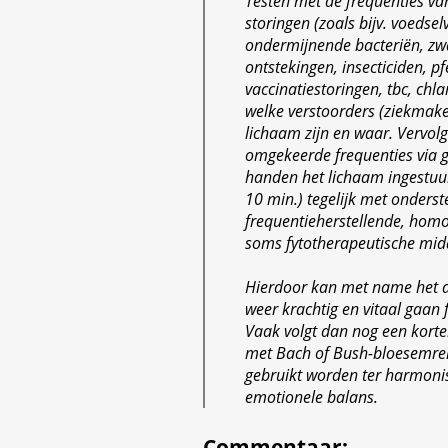
Testen met de frequenties v
storingen (zoals bijv. voedselv
ondermijnende bacteriën, zw
ontstekingen, insecticiden, pfe
vaccinatiestoringen, tbc, chla
welke verstoorders (ziekmaker
lichaam zijn en waar. Vervol
omgekeerde frequenties via g
handen het lichaam ingestuu
10 min.) tegelijk met onders
frequentieherstellende, hom
soms fytotherapeutische mid
Hierdoor kan met name het 
weer krachtig en vitaal gaan
Vaak volgt dan nog een kort
met Bach of Bush-bloesemrem
gebruikt worden ter harmonis
emotionele balans.
Commentaar
: