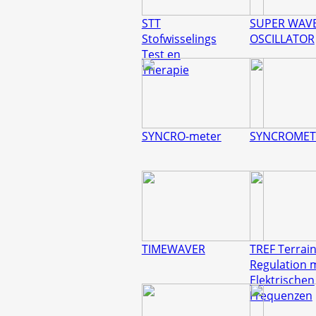
STT
SUPER WAV
Stofwisselings
OSCILLATOR
Test en
Therapie
SYNCRO-meter
SYNCROMET
TIMEWAVER
TREF Terrain
Regulation 
Elektrischen
Frequenzen