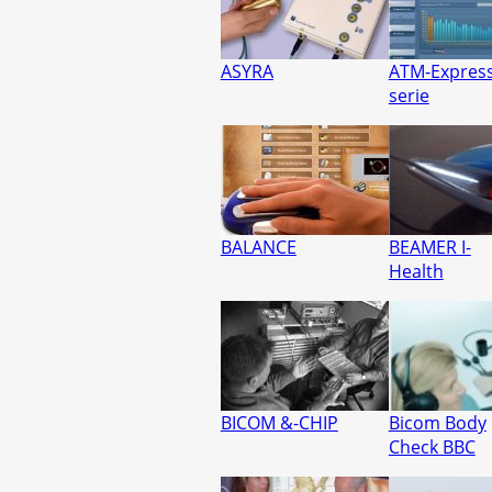
ASYRA
ATM-Express
serie
BALANCE
BEAMER I-
Health
BICOM &-CHIP
Bicom Body
Check BBC