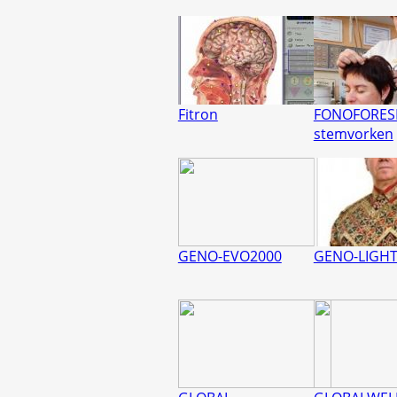
Fitron
FONOFORES
stemvorken
GENO-EVO2000
GENO-LIGHT