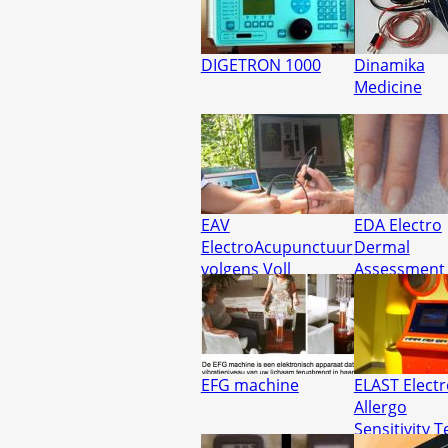
DIGETRON 1000
Dinamika
Medicine
EAV
EDA Electro
ElectroAcupunctuur
Dermal
volgens Voll
Assessment
EFG machine
ELAST Electr
Allergo
Sensitivity T