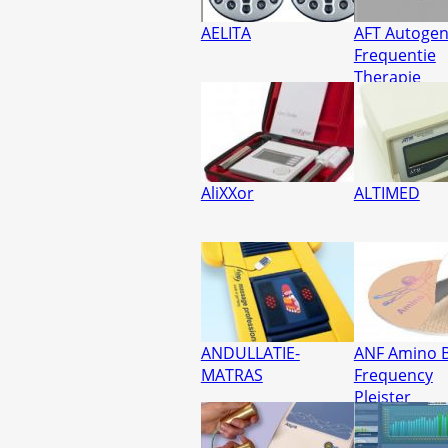
AELITA
AFT Autoge
Frequentie
Therapie
AliXXor
ALTIMED
ANDULLATIE-
ANF Amino B
MATRAS
Frequency
Pleister