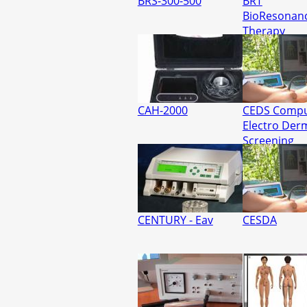
BRS-300-500
BRT
BioResonan
Therapy
CAH-2000
CEDS Compu
Electro Der
Screening
CENTURY - Eav
CESDA