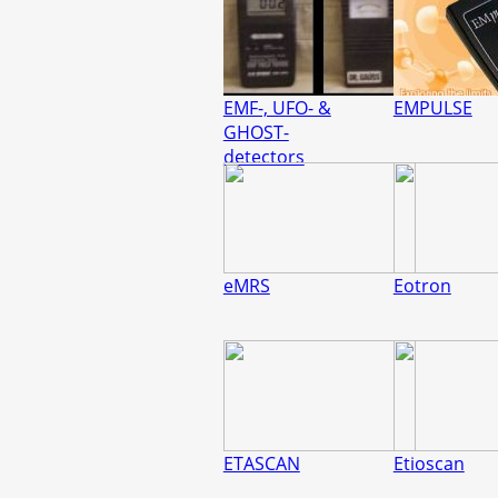
EMF-, UFO- &
EMPULSE
GHOST-
detectors
eMRS
Eotron
ETASCAN
Etioscan