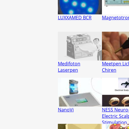
LUXXAMED BCR
Magnetotro
Medifoton
Meetpen Lic
Laserpen
Chiren
NanoVi
NESS Neuro
Electric Scal
Stimulation