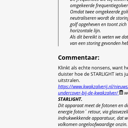
omgekeerde frequentiegolven
Omdat twee omgekeerde golv
neutraliseren wordt de storin
golf opgeheven en toont zich
horizontale lijn.
Als dit bereikt is weten we d
van een storing gevonden he
Commentaar
:
Klinkt als echte nonsens, want he
duister hoe de STARLIGHT iets j
uitstralen.
https://www.kwakzalverij.nl/nieuws
undercover-bij-de-kwakzalver/
wa
STARLIGHT.
Dit apparaat meet de fotonen en d
energie foton´ retour, via glasvezel
indrukwekkende apparatuur, dat w
volkomen ongeloofwaardige onzin. 