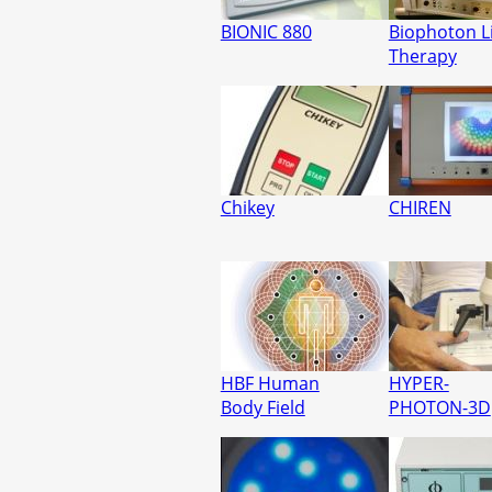
BIONIC 880
Biophoton L
Therapy
Chikey
CHIREN
HBF Human
HYPER-
Body Field
PHOTON-3D