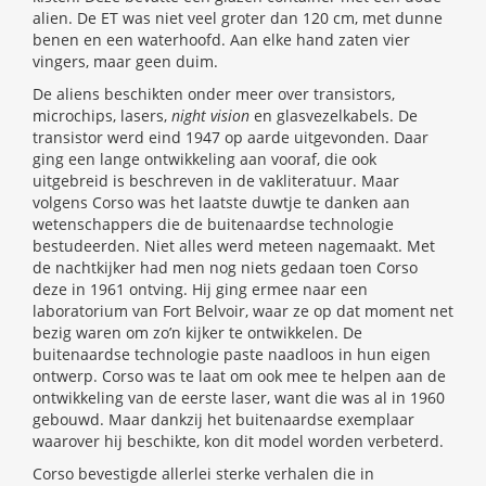
alien. De ET was niet veel groter dan 120 cm, met dunne
benen en een waterhoofd. Aan elke hand zaten vier
vingers, maar geen duim.
De aliens beschikten onder meer over transistors,
microchips, lasers,
night vision
en glasvezelkabels. De
transistor werd eind 1947 op aarde uitgevonden. Daar
ging een lange ontwikkeling aan vooraf, die ook
uitgebreid is beschreven in de vakliteratuur. Maar
volgens Corso was het laatste duwtje te danken aan
wetenschappers die de buitenaardse technologie
bestudeerden. Niet alles werd meteen nagemaakt. Met
de nachtkijker had men nog niets gedaan toen Corso
deze in 1961 ontving. Hij ging ermee naar een
laboratorium van Fort Belvoir, waar ze op dat moment net
bezig waren om zo’n kijker te ontwikkelen. De
buitenaardse technologie paste naadloos in hun eigen
ontwerp. Corso was te laat om ook mee te helpen aan de
ontwikkeling van de eerste laser, want die was al in 1960
gebouwd. Maar dankzij het buitenaardse exemplaar
waarover hij beschikte, kon dit model worden verbeterd.
Corso bevestigde allerlei sterke verhalen die in