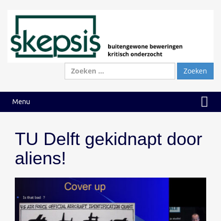
Ga
Ga
naar
naar
inhoud
hoofdmenu
Zoeken
naar:
Menu
TU Delft gekidnapt door
aliens!