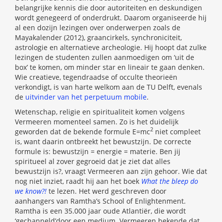
belangrijke kennis die door autoriteiten en deskundigen
wordt genegeerd of onderdrukt. Daarom organiseerde hij
al een dozijn lezingen over onderwerpen zoals de
Mayakalender (2012), graancirkels, synchroniciteit,
astrologie en alternatieve archeologie. Hij hoopt dat zulke
lezingen de studenten zullen aanmoedigen om ‘uit de
box’ te komen, om minder star en lineair te gaan denken.
Wie creatieve, tegendraadse of occulte theorieën
verkondigt, is van harte welkom aan de TU Delft, evenals
de
uitvinder van het perpetuum mobile
.
Wetenschap, religie en spiritualiteit komen volgens
Vermeeren momenteel samen. Zo is het duidelijk
2
geworden dat de bekende formule E=mc
niet compleet
is, want daarin ontbreekt het bewustzijn. De correcte
formule is: bewustzijn = energie = materie. Ben jij
spiritueel al zover gegroeid dat je ziet dat alles
bewustzijn is?, vraagt Vermeeren aan zijn gehoor. Wie dat
nog niet inziet, raadt hij aan het boek
What the bleep do
we know?!
te lezen. Het werd geschreven door
aanhangers van Ramtha’s School of Enlightenment.
Ramtha is een 35.000 jaar oude Atlantiër, die wordt
‘gechanneld’door een medium. Vermeeren bekende dat