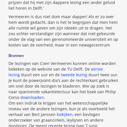
prijzen dat hij met zijn dappere lezing een ander geluid
liet horen in Delft.’
Vermeeren is dus niet dom maar dapper! Als er zo over
hem wordt gedacht, dan is het te begrijpen dat men hem
alle ruimte wil geven om zijn ideeën uit te dragen. Het
zou echter verstandiger zijn wanneer dat niet gebeurde
onder de vlag van een gerenommeerde universiteit en op
kosten van de overheid, maar in een newagecentrum.
Bronnen
De lezingen van Coen Vermeeren kunnen online worden
bekeken op de website van de TU Delft. De
eerste
lezing
duurt een uur en de
tweede lezing
duurt twee uur.
Je kunt de powerpoint-dia’s aan de rechterkant gebruiken
om snel door de lezingen te bladeren. Wie op zoek is
naar spannende vakantielectuur kan het boek van Philip
Corso
downloaden
.
Om een indruk te krijgen van het wetenschappelijke
niveau van de andere lezingen, kun je als voorbeeld het
verhaal van Bert Janssen
bekijken
, een bevlogen
onderzoeker van graancirkels, leylijnen en andere
mysteries. De meest recente lezing (van 7 juni)