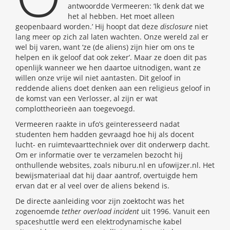
antwoordde Vermeeren: ‘Ik denk dat we
het al hebben. Het moet alleen
geopenbaard worden.’ Hij hoopt dat deze
disclosure
niet
lang meer op zich zal laten wachten. Onze wereld zal er
wel bij varen, want ‘ze (de aliens) zijn hier om ons te
helpen en ik geloof dat ook zeker’. Maar ze doen dit pas
openlijk wanneer we hen daartoe uitnodigen, want ze
willen onze vrije wil niet aantasten. Dit geloof in
reddende aliens doet denken aan een religieus geloof in
de komst van een Verlosser, al zijn er wat
complottheorieën aan toegevoegd.
Vermeeren raakte in ufo’s geïnteresseerd nadat
studenten hem hadden gevraagd hoe hij als docent
lucht- en ruimtevaarttechniek over dit onderwerp dacht.
Om er informatie over te verzamelen bezocht hij
onthullende websites, zoals niburu.nl en ufowijzer.nl. Het
bewijsmateriaal dat hij daar aantrof, overtuigde hem
ervan dat er al veel over de aliens bekend is.
De directe aanleiding voor zijn zoektocht was het
zogenoemde
tether overload incident
uit 1996. Vanuit een
spaceshuttle werd een elektrodynamische kabel