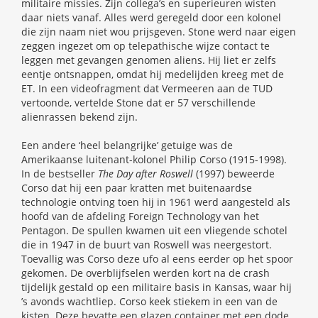
militaire missies. Zijn collega’s en superieuren wisten
daar niets vanaf. Alles werd geregeld door een kolonel
die zijn naam niet wou prijsgeven. Stone werd naar eigen
zeggen ingezet om op telepathische wijze contact te
leggen met gevangen genomen aliens. Hij liet er zelfs
eentje ontsnappen, omdat hij medelijden kreeg met de
ET. In een videofragment dat Vermeeren aan de TUD
vertoonde, vertelde Stone dat er 57 verschillende
alienrassen bekend zijn.
Een andere ‘heel belangrijke’ getuige was de
Amerikaanse luitenant-kolonel Philip Corso (1915-1998).
In de bestseller
The Day after Roswell
(1997) beweerde
Corso dat hij een paar kratten met buitenaardse
technologie ontving toen hij in 1961 werd aangesteld als
hoofd van de afdeling Foreign Technology van het
Pentagon. De spullen kwamen uit een vliegende schotel
die in 1947 in de buurt van Roswell was neergestort.
Toevallig was Corso deze ufo al eens eerder op het spoor
gekomen. De overblijfselen werden kort na de crash
tijdelijk gestald op een militaire basis in Kansas, waar hij
’s avonds wachtliep. Corso keek stiekem in een van de
kisten. Deze bevatte een glazen container met een dode