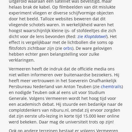
uitgerold waaraan een satelliet was bevestigd, maar
helaas brak de kabel. Op filmbeelden van dit mislukte
experiment vliegen er diverse schijfvormige objecten
door het beeld. Talloze websites beweren dat dit
vliegende schotels waren. In werkelijkheid waren het
hoogst waarschijnlijk kleine ijs- of stofdeeltjes die zich
dicht voor de lens bevonden (Red:
zie
Kloptdatwel
). Het
effect is vergelijkbaar met de lichtbollen die soms op
flitsfoto’s zichtbaar zijn (zie
orbs
). De ware gelovigen
hebben echter geen belangstelling voor zulke
verklaringen.
Vermeeren heeft de indruk dat de officiële media ons
niet willen informeren over buitenaardse bezoekers. Hij
heeft meer vertrouwen in het Soeverein Onafhankelijk
Persbureau Nederland van Anton Teuben (zie
chemtrails
)
en nodigde Teuben ook al eens uit voor Studium
Generale. Volgens Vermeeren wordt het hoog tijd voor
een academisch debat. Hij stuurde een bedankje naar de
complotdenkers van niburu.nl, omdat zij ervoor zorgden
dat zijn eerste ufo-lezing in korte tijd 15.000 keer online
werd bekeken. Daar mag de universiteit trots op zijn!
Ook op andere terreinen bestaat er volgens Vermeeren