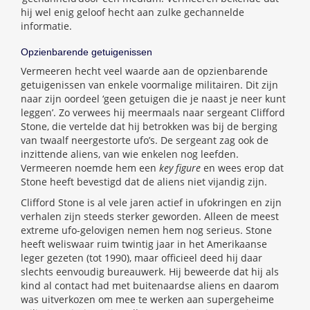
hij wel enig geloof hecht aan zulke gechannelde
informatie.
Opzienbarende getuigenissen
Vermeeren hecht veel waarde aan de opzienbarende
getuigenissen van enkele voormalige militairen. Dit zijn
naar zijn oordeel ‘geen getuigen die je naast je neer kunt
leggen’. Zo verwees hij meermaals naar sergeant Clifford
Stone, die vertelde dat hij betrokken was bij de berging
van twaalf neergestorte ufo’s. De sergeant zag ook de
inzittende aliens, van wie enkelen nog leefden.
Vermeeren noemde hem een
key figure
en wees erop dat
Stone heeft bevestigd dat de aliens niet vijandig zijn.
Clifford Stone is al vele jaren actief in ufokringen en zijn
verhalen zijn steeds sterker geworden. Alleen de meest
extreme ufo-gelovigen nemen hem nog serieus. Stone
heeft weliswaar ruim twintig jaar in het Amerikaanse
leger gezeten (tot 1990), maar officieel deed hij daar
slechts eenvoudig bureauwerk. Hij beweerde dat hij als
kind al contact had met buitenaardse aliens en daarom
was uitverkozen om mee te werken aan supergeheime