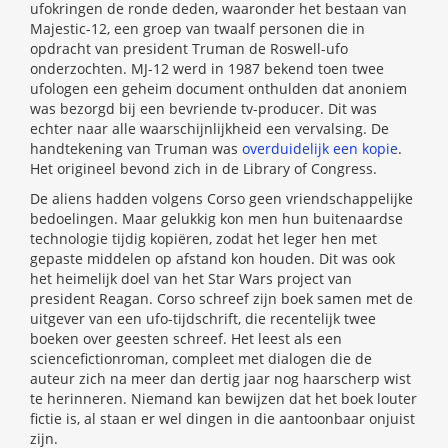
ufokringen de ronde deden, waaronder het bestaan van
Majestic-12, een groep van twaalf personen die in
opdracht van president Truman de Roswell-ufo
onderzochten. MJ-12 werd in 1987 bekend toen twee
ufologen een geheim document onthulden dat anoniem
was bezorgd bij een bevriende tv-producer. Dit was
echter naar alle waarschijnlijkheid een vervalsing. De
handtekening van Truman was
overduidelijk een kopie
.
Het origineel bevond zich in de Library of Congress.
De aliens hadden volgens Corso geen vriendschappelijke
bedoelingen. Maar gelukkig kon men hun buitenaardse
technologie tijdig kopiëren, zodat het leger hen met
gepaste middelen op afstand kon houden. Dit was ook
het heimelijk doel van het Star Wars project van
president Reagan. Corso schreef zijn boek samen met de
uitgever van een ufo-tijdschrift, die recentelijk twee
boeken over geesten schreef. Het leest als een
sciencefictionroman, compleet met dialogen die de
auteur zich na meer dan dertig jaar nog haarscherp wist
te herinneren. Niemand kan bewijzen dat het boek louter
fictie is, al staan er wel dingen in die aantoonbaar onjuist
zijn.