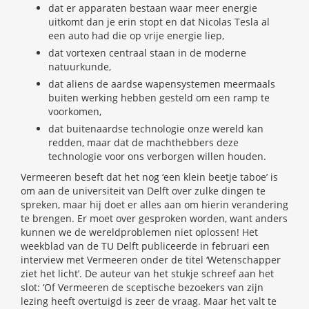
dat er apparaten bestaan waar meer energie
uitkomt dan je erin stopt en dat Nicolas Tesla al
een auto had die op vrije energie liep,
dat vortexen centraal staan in de moderne
natuurkunde,
dat aliens de aardse wapensystemen meermaals
buiten werking hebben gesteld om een ramp te
voorkomen,
dat buitenaardse technologie onze wereld kan
redden, maar dat de machthebbers deze
technologie voor ons verborgen willen houden.
Vermeeren beseft dat het nog ‘een klein beetje taboe’ is
om aan de universiteit van Delft over zulke dingen te
spreken, maar hij doet er alles aan om hierin verandering
te brengen. Er moet over gesproken worden, want anders
kunnen we de wereldproblemen niet oplossen! Het
weekblad van de TU Delft publiceerde in februari een
interview met Vermeeren onder de titel ‘Wetenschapper
ziet het licht’. De auteur van het stukje schreef aan het
slot: ‘Of Vermeeren de sceptische bezoekers van zijn
lezing heeft overtuigd is zeer de vraag. Maar het valt te