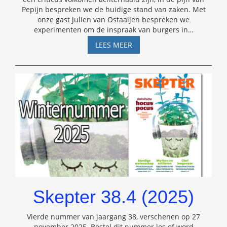
Pepijn bespreken we de huidige stand van zaken. Met
onze gast Julien van Ostaaijen bespreken we
experimenten om de inspraak van burgers in
…
SKEPSIS
LEES MEER
PODCAST
#38
–
JULIEN
VAN
OSTAAIJEN
Skepter 38.4 (2025)
Vierde nummer van jaargang 38, verschenen op 27
november 2025. Bestel dit nummer los of word