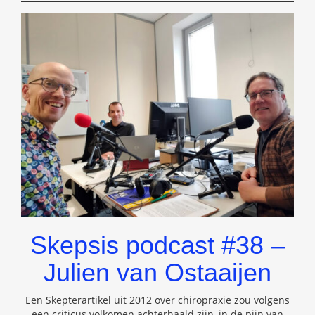
SKEPSIS-
BLOG
(2007-
2024)
Skepsis podcast #38 –
Julien van Ostaaijen
Een Skepterartikel uit 2012 over chiropraxie zou volgens
een criticus volkomen achterhaald zijn, in de pijn van