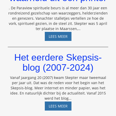
. De Paraview spirituele beurs is al meer dan 30 jaar een
rondreizend gezelschap van waarzeggers, helderzienden
en genezers. Vanachter stalletjes vertellen ze hoe de
vork, spiritueel gezien, in de steel zit. Skepter was 5 april
ter plaatse in Maarssen,
…
OP
LEES MEER
DE
PARANORMALE
BEURS
Het eerdere Skepsis-
ROLT
DE
blog (2007-2024)
SPIRITUELE
WAARHEID
Vanaf jaargang 20 (2007) kwam Skepter maar tweemaal
UIT
per jaar uit. Dat was de reden voor het begin van het
EEN
Skepsis-blog. Meer internet en minder papier, was het
PRINTER
idee. En natuurlijk dichter bij de actualiteit. Vanaf 2015
werd het blog
…
HET
LEES MEER
EERDERE