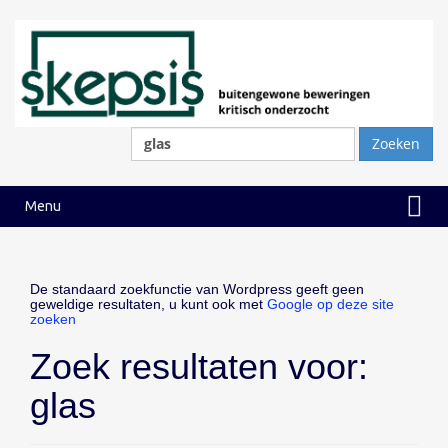
Ga
Ga
naar
naar
inhoud
hoofdmenu
Zoeken
naar:
Menu
De standaard zoekfunctie van Wordpress geeft geen
geweldige resultaten, u kunt ook met
Google op deze site
zoeken
Zoek resultaten voor:
glas