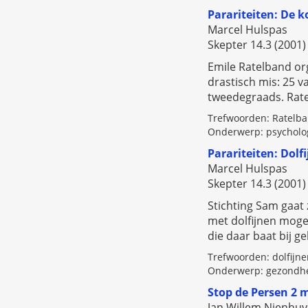
Parariteiten: De 
Marcel Hulspas
Skepter 14.3 (2001) 
Emile Ratelband or
drastisch mis: 25 v
tweedegraads. Rat
Trefwoorden: Ratelba
Onderwerp: psycholog
Parariteiten: Dolfi
Marcel Hulspas
Skepter 14.3 (2001) 
Stichting Sam gaat
met dolfijnen mogel
die daar baat bij 
Trefwoorden: dolfijne
Onderwerp: gezondhei
Stop de Persen 2 m
Jan Willem Nienhuy