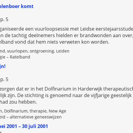
kolenboer komt
p. 5
ganiseerde een vuurloopsessie met Leidse eerstejaarsstude
an de tachtig deelnemers hielden er brandwonden aan over, v
elband vond dat hem niets verweten kon worden.
nd, vuurlopen, ontgroening, Leiden
ie – Ratelband
jn!
p. 5
 zorgen dat er in het Dolfinarium in Harderwijk therapeuti
ijk zijn. De stichting is genoemd naar de vijfjarige geesteli
gehad zou hebben.
n, Dolfinarium, therapie, New Age
d – alternatieve geneeswijzen
ei 2001 – 30 juli 2001
s