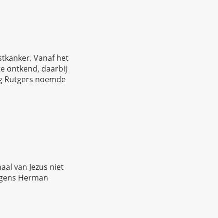
stkanker. Vanaf het
te ontkend, daarbij
urg Rutgers noemde
al van Jezus niet
olgens Herman