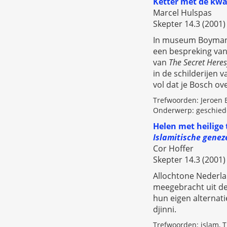
Ketter met de kwa
Marcel Hulspas
Skepter 14.3 (2001)
In museum Boymans 
een bespreking van
van
The Secret Here
i
n
de schilderijen v
vol dat je Bosch ov
Trefwoorden: Jeroen B
Onderwerp: geschied
Helen met heilige
Islamitische genez
Cor Hoffer
Skepter 14.3 (2001)
Allochtone Nederla
meegebracht uit de
hun eigen alternat
djinni.
Trefwoorden: islam, T