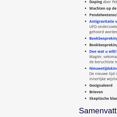
Doping
door Pet
Wachten op d
Pendelwetensc
Antigravitatie 
UFO-onderzoeker
gehoord worden:
Boekbesprekin
Boekbespreking
Doe wat u wilt!
Magiër, seksma
de beruchtste 
Nieuwetijdski
De nieuwe tijd 
innerlijke wijs
Gesignaleerd
Brieven
Skeptische bla
Samenvatt