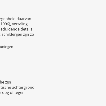
legenheid daarvan
(1996),
vertaling
beduidende details
schilderijen zijn zo
Beuningen
ie zijn
itische achtergrond
e oog of tegen