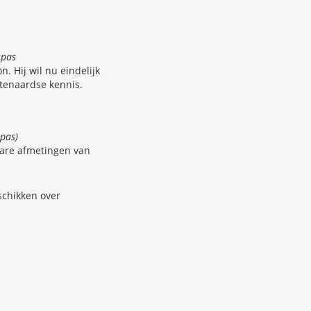
spas
. Hij wil nu eindelijk
itenaardse kennis.
pas)
ware afmetingen van
schikken over