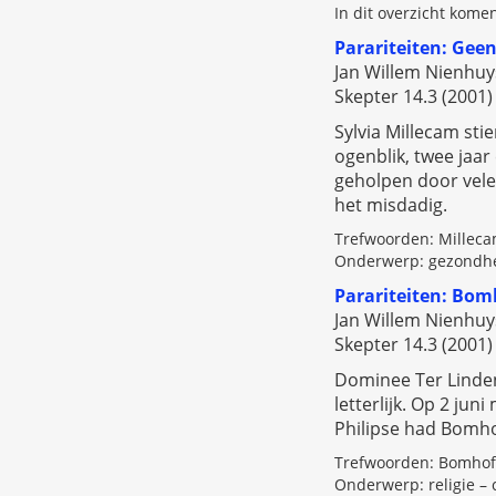
In dit overzicht kome
Parariteiten: Gee
Jan Willem Nienhuy
Skepter 14.3 (2001) 
Sylvia Millecam sti
ogenblik, twee jaar
geholpen door vele
het misdadig.
Trefwoorden: Milleca
Onderwerp: gezondhei
Parariteiten: Bom
Jan Willem Nienhuy
Skepter 14.3 (2001) 
Dominee Ter Linden
letterlijk. Op 2 jun
Philipse had Bomh
Trefwoorden: Bomhoff,
Onderwerp: religie –