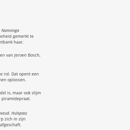
b Nanninga
osheid gemerkt te
htbank haar.
jen van Jeroen Bosch,
te rol. Dat opent een
emen oplossen.
el is, maar ook slijm
n piramidepraat.
seud. Hulspas)
 zich in zijn
 afgeschaft.