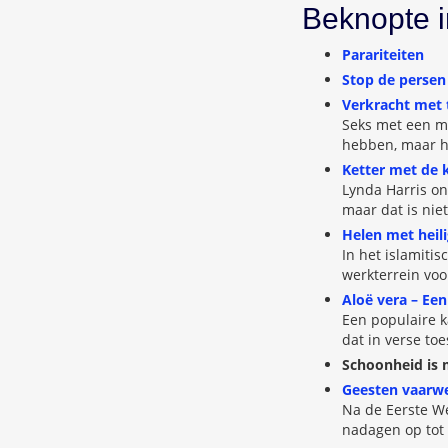
Beknopte 
Parariteiten
Stop de persen
Verkracht met 
Seks met een me
hebben, maar he
Ketter met de 
Lynda Harris on
maar dat is nie
Helen met heili
In het islamitis
werkterrein voo
Aloë vera – Een
Een populaire k
dat in verse to
Schoonheid is
Geesten vaarwel
Na de Eerste We
nadagen op tot 