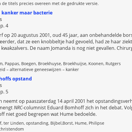
n de titels precies overeen met de gedrukte versie.
n kanker maar bacterie
s
p. 4
erf op 20 augustus 2001, oud 45 jaar, aan onbehandelde bor
 eerder, dat ze een knobbeltje had gevoeld, had ze haar ziek
 kwakzalvers. De naam Jomanda is nog niet gevallen. Chir
m, Pappas, Boegen, Broekhuyse, Broekhuijse, Koonen, Rutgers
d – alternatieve geneeswijzen – kanker
hoffs opstand
s
p. 5
 neemt op paaszaterdag 14 april 2001 het opstandingsverha
i mengt
NRC
-columnist Eduard Bomhoff zich in het debat. V
off niet goed begrepen wat Hume bedoelde.
 ter Linden, opstanding, Bijbel,Borst, Hume, Philipse
 christendom