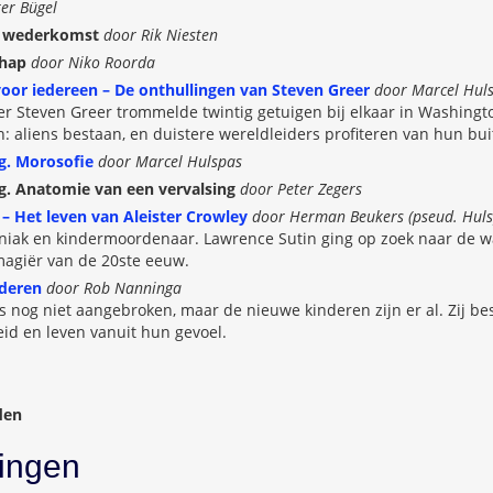
er Bügel
e wederkomst
door Rik Niesten
hap
door Niko Roorda
voor iedereen – De onthullingen van Steven Greer
door Marcel Hul
 Steven Greer trommelde twintig getuigen bij elkaar in Washington
 aliens bestaan, en duistere wereldleiders profiteren van hun bu
g. Morosofie
door Marcel Hulspas
. Anatomie van een vervalsing
door Peter Zegers
 – Het leven van Aleister Crowley
door Herman Beukers (pseud. Huls
niak en kindermoordenaar. Lawrence Sutin ging op zoek naar de 
magiër van de 20ste eeuw.
nderen
door Rob Nanninga
is nog niet aangebroken, maar de nieuwe kinderen zijn er al. Zij be
heid en leven vanuit hun gevoel.
den
ingen