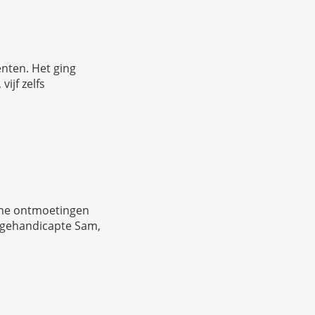
nten. Het ging
ijf zelfs
sche ontmoetingen
jk gehandicapte Sam,