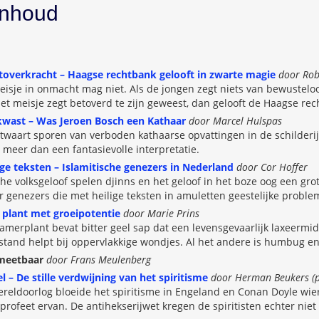
inhoud
toverkracht – Haagse rechtbank gelooft in zwarte magie
door Ro
isje in onmacht mag niet. Als de jongen zegt niets van bewustelo
t meisje zegt betoverd te zijn geweest, dan gelooft de Haagse rec
kwast – Was Jeroen Bosch een Kathaar
door Marcel Hulspas
twaart sporen van verboden kathaarse opvattingen in de schilderi
t meer dan een fantasievolle interpretatie.
ge teksten – Islamitische genezers in Nederland
door Cor Hoffer
che volksgeloof spelen djinns en het geloof in het boze oog een gro
r genezers die met heilige teksten in amuletten geestelijke probl
 plant met groeipotentie
door Marie Prins
amerplant bevat bitter geel sap dat een levensgevaarlijk laxeermidd
estand helpt bij oppervlakkige wondjes. Al het andere is humbug e
 meetbaar
door Frans Meulenberg
 – De stille verdwijning van het spiritisme
door Herman Beukers (p
reldoorlog bloeide het spiritisme in Engeland en Conan Doyle wierp
profeet ervan. De antihekserijwet kregen de spiritisten echter niet