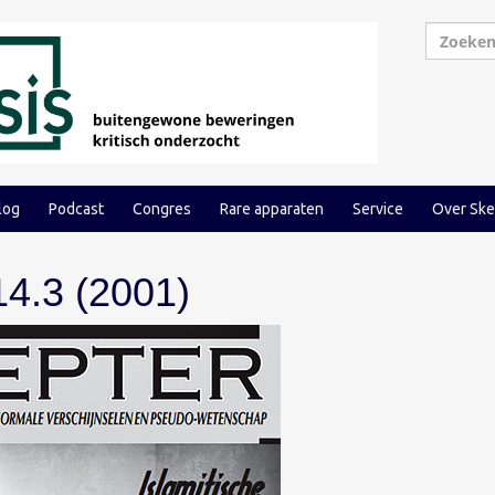
log
Podcast
Congres
Rare apparaten
Service
Over Ske
14.3 (2001)