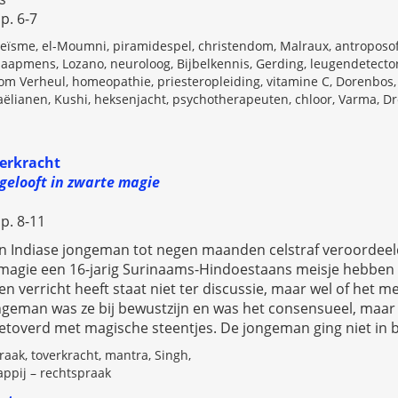
p. 6-7
ïsme, el-Moumni, piramidespel, christendom, Malraux, antroposof
 aapmens, Lozano, neuroloog, Bijbelkennis, Gerding, leugendetector
om Verheul, homeopathie, priesteropleiding, vitamine C, Dorenbos, 
aëlianen, Kushi, heksenjacht, psychotherapeuten, chloor, Varma, Dre
erkracht
gelooft in zwarte magie
p. 8-11
een Indiase jongeman tot negen maanden celstraf veroordeel
magie een 16-jarig Surinaams-Hindoestaans meisje hebben v
n verricht heeft staat niet ter discussie, maar wel of het me
ngeman was ze bij bewustzijn en was het consensueel, maar
etoverd met magische steentjes. De jongeman ging niet in 
aak, toverkracht, mantra, Singh,
ppij – rechtspraak