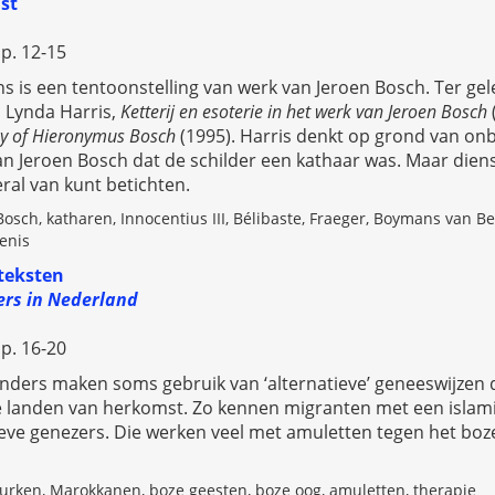
st
 p. 12-15
is een tentoonstelling van werk van Jeroen Bosch. Ter ge
 Lynda Harris,
Ketterij en esoterie in het werk van Jeroen Bosch
sy of Hieronymus Bosch
(1995).
Harris denkt op grond van on
an Jeroen Bosch dat de schilder een kathaar was. Maar diens 
eral van kunt betichten.
osch, katharen, Innocentius III, Bélibaste, Fraeger, Boymans van 
enis
 teksten
ers in Nederland
 p. 16-20
nders maken soms gebruik van ‘alternatieve’ geneeswijzen d
 landen van herkomst. Zo kennen migranten met een islam
ieve genezers. Die werken veel met amuletten tegen het boz
urken, Marokkanen, boze geesten, boze oog, amuletten, therapie