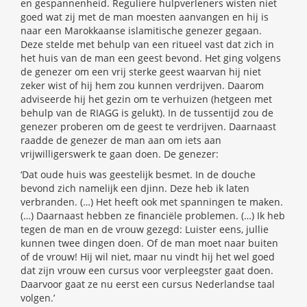
en gespannenheid. Reguliere hulpverleners wisten niet
goed wat zij met de man moesten aanvangen en hij is
naar een Marokkaanse islamitische genezer gegaan.
Deze stelde met behulp van een ritueel vast dat zich in
het huis van de man een geest bevond. Het ging volgens
de genezer om een vrij sterke geest waarvan hij niet
zeker wist of hij hem zou kunnen verdrijven. Daarom
adviseerde hij het gezin om te verhuizen (hetgeen met
behulp van de RIAGG is gelukt). In de tussentijd zou de
genezer proberen om de geest te verdrijven. Daarnaast
raadde de genezer de man aan om iets aan
vrijwilligerswerk te gaan doen. De genezer:
‘Dat oude huis was geestelijk besmet. In de douche
bevond zich namelijk een djinn. Deze heb ik laten
verbranden. (…) Het heeft ook met spanningen te maken.
(…) Daarnaast hebben ze financiële problemen. (…) Ik heb
tegen de man en de vrouw gezegd: Luister eens, jullie
kunnen twee dingen doen. Of de man moet naar buiten
of de vrouw! Hij wil niet, maar nu vindt hij het wel goed
dat zijn vrouw een cursus voor verpleegster gaat doen.
Daarvoor gaat ze nu eerst een cursus Nederlandse taal
volgen.’