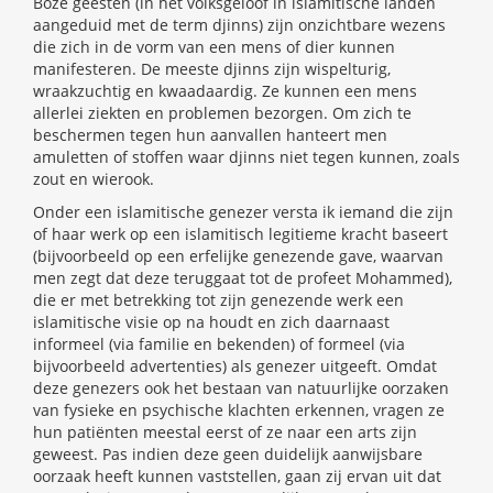
Boze geesten (in het volksgeloof in islamitische landen
aangeduid met de term djinns) zijn onzichtbare wezens
die zich in de vorm van een mens of dier kunnen
manifesteren. De meeste djinns zijn wispelturig,
wraakzuchtig en kwaadaardig. Ze kunnen een mens
allerlei ziekten en problemen bezorgen. Om zich te
beschermen tegen hun aanvallen hanteert men
amuletten of stoffen waar djinns niet tegen kunnen, zoals
zout en wierook.
Onder een islamitische genezer versta ik iemand die zijn
of haar werk op een islamitisch legitieme kracht baseert
(bijvoorbeeld op een erfelijke genezende gave, waarvan
men zegt dat deze teruggaat tot de profeet Mohammed),
die er met betrekking tot zijn genezende werk een
islamitische visie op na houdt en zich daarnaast
informeel (via familie en bekenden) of formeel (via
bijvoorbeeld advertenties) als genezer uitgeeft. Omdat
deze genezers ook het bestaan van natuurlijke oorzaken
van fysieke en psychische klachten erkennen, vragen ze
hun patiënten meestal eerst of ze naar een arts zijn
geweest. Pas indien deze geen duidelijk aanwijsbare
oorzaak heeft kunnen vaststellen, gaan zij ervan uit dat