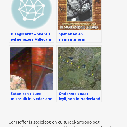
Klaagschrift – Skepsis
Sjamanen en
wil genezers Millecam
sjamanisme in
laten vervolgen
Nederland en elders
Satanisch ritueel
Onderzoek naar
misbruik in Nederland
leylijnen in Nederland
en elders
Cor Hoffer is socioloog en cultureel-antropoloog,