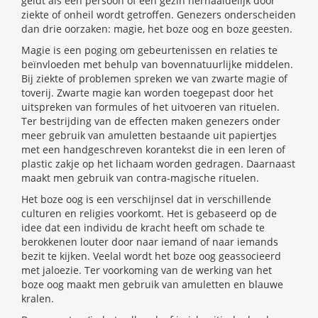
geldt als een persoon of een gezin herhaaldelijk door
ziekte of onheil wordt getroffen. Genezers onderscheiden
dan drie oorzaken: magie, het boze oog en boze geesten.
Magie is een poging om gebeurtenissen en relaties te
beïnvloeden met behulp van bovennatuurlijke middelen.
Bij ziekte of problemen spreken we van zwarte magie of
toverij. Zwarte magie kan worden toegepast door het
uitspreken van formules of het uitvoeren van rituelen.
Ter bestrijding van de effecten maken genezers onder
meer gebruik van amuletten bestaande uit papiertjes
met een handgeschreven korantekst die in een leren of
plastic zakje op het lichaam worden gedragen. Daarnaast
maakt men gebruik van contra-magische rituelen.
Het boze oog is een verschijnsel dat in verschillende
culturen en religies voorkomt. Het is gebaseerd op de
idee dat een individu de kracht heeft om schade te
berokkenen louter door naar iemand of naar iemands
bezit te kijken. Veelal wordt het boze oog geassocieerd
met jaloezie. Ter voorkoming van de werking van het
boze oog maakt men gebruik van amuletten en blauwe
kralen.