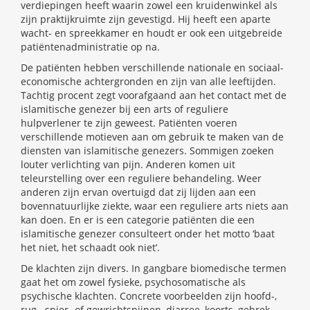
verdiepingen heeft waarin zowel een kruidenwinkel als
zijn praktijkruimte zijn gevestigd. Hij heeft een aparte
wacht- en spreekkamer en houdt er ook een uitgebreide
patiëntenadministratie op na.
De patiënten hebben verschillende nationale en sociaal-
economische achtergronden en zijn van alle leeftijden.
Tachtig procent zegt voorafgaand aan het contact met de
islamitische genezer bij een arts of reguliere
hulpverlener te zijn geweest. Patiënten voeren
verschillende motieven aan om gebruik te maken van de
diensten van islamitische genezers. Sommigen zoeken
louter verlichting van pijn. Anderen komen uit
teleurstelling over een reguliere behandeling. Weer
anderen zijn ervan overtuigd dat zij lijden aan een
bovennatuurlijke ziekte, waar een reguliere arts niets aan
kan doen. En er is een categorie patiënten die een
islamitische genezer consulteert onder het motto ‘baat
het niet, het schaadt ook niet’.
De klachten zijn divers. In gangbare biomedische termen
gaat het om zowel fysieke, psychosomatische als
psychische klachten. Concrete voorbeelden zijn hoofd-,
rug-, spier- of gewrichtspijnen, diarree, koorts, gebrek