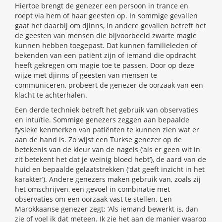
Hiertoe brengt de genezer een persoon in trance en
roept via hem of haar geesten op. In sommige gevallen
gaat het daarbij om djinns, in andere gevallen betreft het
de geesten van mensen die bijvoorbeeld zwarte magie
kunnen hebben toegepast. Dat kunnen familieleden of
bekenden van een patiënt zijn of iemand die opdracht
heeft gekregen om magie toe te passen. Door op deze
wijze met djinns of geesten van mensen te
communiceren, probeert de genezer de oorzaak van een
klacht te achterhalen.
Een derde techniek betreft het gebruik van observaties
en intuïtie. Sommige genezers zeggen aan bepaalde
fysieke kenmerken van patiënten te kunnen zien wat er
aan de hand is. Zo wijst een Turkse genezer op de
betekenis van de kleur van de nagels (‘als er geen wit in
zit betekent het dat je weinig bloed hebt’), de aard van de
huid en bepaalde gelaatstrekken (‘dat geeft inzicht in het
karakter’). Andere genezers maken gebruik van, zoals zij
het omschrijven, een gevoel in combinatie met
observaties om een oorzaak vast te stellen. Een
Marokkaanse genezer zegt: ‘Als iemand bewerkt is, dan
zie of voel ik dat meteen. Ik zie het aan de manier waarop