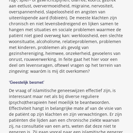
aan eetlust, oververmoeidheid, migraine, nervositeit,
overspannenheid, slapeloosheid en angsten van
uiteenlopende aard (fobieën). De meeste klachten zijn
chronisch en niet levensbedreigend en lijken samen te
hangen met situaties en sociale problemen waarmee de
patiënt niet goed overweg kan: werkloosheid, een slechte
woonsituatie, alcoholisme, relatieproblemen, problemen
met kinderen, problemen als gevolg van
gezinshereniging, heimwee, onzekerheid, gevoelens van
onrust, rouwverwerking. In feite gaat het hier voor een
deel om levensvragen, oftewel vragen op het terrein van
zingeving: waaróm is mij dit overkomen?
‘Geestelijk besmet’
De vraag of islamitische geneeswijzen effectief zijn, is
interessant maar net als bij diverse reguliere
(psycho)therapieën heel moeilijk te beantwoorden.
Effectiviteit hangt in belangrijke mate af van de visie van
de patiënt op zijn klachten en zijn verwachtingen. Er zijn
patiënten die lijden aan een chronische ziekte waarvan
zij, na consultatie van een arts, weten dat deze niet te
genezen is. Zij gaan vooral naar een islamitische genezer