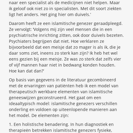
naar een specialist als de medicijnen niet helpen. Maar
ik geloof ook niet zo in specialisten. Met dit soort ziekten
ligt het anders. Het ging hier om duivels.’
Daarom heeft ze een islamitische genezer geraadpleegd.
Ze vervolgt: ‘Volgens mij zijn veel mensen die in een
psychiatrische inrichting zitten, ook door duivels bezeten.
Psychiaters begrijpen dat niet. Hoe verklaren ze
bijvoorbeeld dat een meisje dat zo mager is als ik, die je
daar soms ziet, ineens zo sterk kan zijn? Ik heb het wel
eens gezien bij een meisje. Ze was zo sterk dat zelfs vier
of vijf mannen haar niet in bedwang konden houden.
Hoe kan dat dan?’
Op basis van gegevens in de literatuur gecombineerd
met de ervaringen van patiënten heb ik een model van
therapeutisch werkbare elementen van islamitische
geneeswijzen geconstrueerd. Het gaat om een
ideaaltypisch model: islamitische genezers verschillen
onderling en voldoen op uiteenlopende manieren aan
het model. De elementen zijn:
1. Een holistische benadering. In hun diagnostiek en
therapieën betrekken islamitische genezers fysieke,