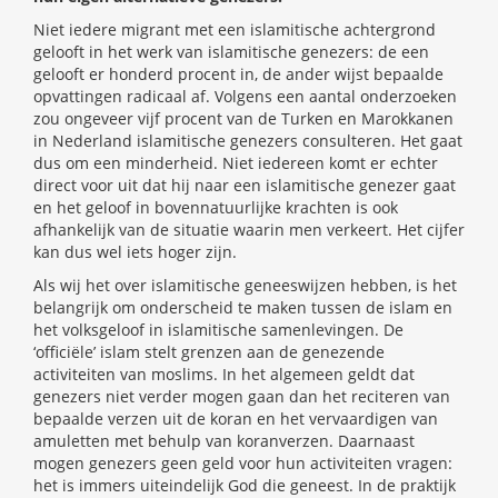
Niet iedere migrant met een islamitische achtergrond
gelooft in het werk van islamitische genezers: de een
gelooft er honderd procent in, de ander wijst bepaalde
opvattingen radicaal af. Volgens een aantal onderzoeken
zou ongeveer vijf procent van de Turken en Marokkanen
in Nederland islamitische genezers consulteren. Het gaat
dus om een minderheid. Niet iedereen komt er echter
direct voor uit dat hij naar een islamitische genezer gaat
en het geloof in bovennatuurlijke krachten is ook
afhankelijk van de situatie waarin men verkeert. Het cijfer
kan dus wel iets hoger zijn.
Als wij het over islamitische geneeswijzen hebben, is het
belangrijk om onderscheid te maken tussen de islam en
het volksgeloof in islamitische samenlevingen. De
‘officiële’ islam stelt grenzen aan de genezende
activiteiten van moslims. In het algemeen geldt dat
genezers niet verder mogen gaan dan het reciteren van
bepaalde verzen uit de koran en het vervaardigen van
amuletten met behulp van koranverzen. Daarnaast
mogen genezers geen geld voor hun activiteiten vragen:
het is immers uiteindelijk God die geneest. In de praktijk