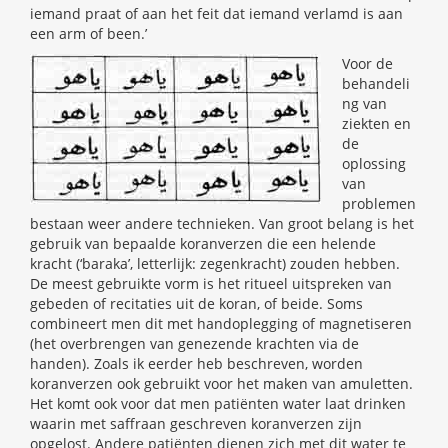
iemand praat of aan het feit dat iemand verlamd is aan
een arm of been.’
Voor de
behandeli
ng van
ziekten en
de
oplossing
van
problemen
bestaan weer andere technieken. Van groot belang is het
gebruik van bepaalde koranverzen die een helende
kracht (‘baraka’, letterlijk: zegenkracht) zouden hebben.
De meest gebruikte vorm is het ritueel uitspreken van
gebeden of recitaties uit de koran, of beide. Soms
combineert men dit met handoplegging of magnetiseren
(het overbrengen van genezende krachten via de
handen). Zoals ik eerder heb beschreven, worden
koranverzen ook gebruikt voor het maken van amuletten.
Het komt ook voor dat men patiënten water laat drinken
waarin met saffraan geschreven koranverzen zijn
opgelost. Andere patiënten dienen zich met dit water te