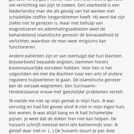
om verlichting van pijn te zoeken. Een voorbeeld is een
Nederlandse man die als gevolg van het werken met
schadelijke stoffen longproblemen heeft. Hij weet dat zijn
ziekte niet te genezen is, maar met behulp van
magnetiseren en ademhalingsadviezen weet de
behandelend islamitische genezer de benauwdheid te
verlichten, waardoor de man weer enigszins kan
functioneren.
Andere patiënten zijn er van overtuigd dat hun klachten
(bijvoorbeeld bepaalde angsten, stemmen horen)
bovennatuurlijke oorzaken hebben. Voor hen is het
uitgesloten om met die klachten naar een arts of andere
reguliere hulpverlener te gaan. De islamitische genezer
kan de oorzaak wegnemen. Een Surinaams-
Hindoestaanse vrouw met ‘geestelijke’ problemen vertelt:
‘Ik voelde me niet op mijn gemak in mijn huis. Ik was
onrustig en had het gevoel alsof ik niet in mijn eigen huis
kon wonen, ik was altijd bang en ik had lichamelijke
pijnen. Je weet dat de dokter hier niet kan helpen. De
huisarts schrijft meestal eerst iets kalmerends voor. Ik
geloof daar niet in. (…) De huisarts stuurt je pas door