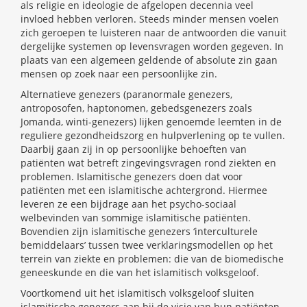
als religie en ideologie de afgelopen decennia veel
invloed hebben verloren. Steeds minder mensen voelen
zich geroepen te luisteren naar de antwoorden die vanuit
dergelijke systemen op levensvragen worden gegeven. In
plaats van een algemeen geldende of absolute zin gaan
mensen op zoek naar een persoonlijke zin.
Alternatieve genezers (paranormale genezers,
antroposofen, haptonomen, gebedsgenezers zoals
Jomanda, winti-genezers) lijken genoemde leemten in de
reguliere gezondheidszorg en hulpverlening op te vullen.
Daarbij gaan zij in op persoonlijke behoeften van
patiënten wat betreft zingevingsvragen rond ziekten en
problemen. Islamitische genezers doen dat voor
patiënten met een islamitische achtergrond. Hiermee
leveren ze een bijdrage aan het psycho-sociaal
welbevinden van sommige islamitische patiënten.
Bovendien zijn islamitische genezers ‘interculturele
bemiddelaars’ tussen twee verklaringsmodellen op het
terrein van ziekte en problemen: die van de biomedische
geneeskunde en die van het islamitisch volksgeloof.
Voortkomend uit het islamitisch volksgeloof sluiten
islamitische genezers aan bij de visie van hun patiënten.