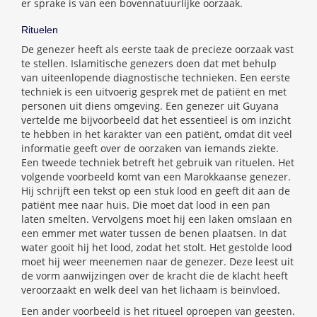
er sprake is van een bovennatuurlijke oorzaak.
Rituelen
De genezer heeft als eerste taak de precieze oorzaak vast
te stellen. Islamitische genezers doen dat met behulp
van uiteenlopende diagnostische technieken. Een eerste
techniek is een uitvoerig gesprek met de patiënt en met
personen uit diens omgeving. Een genezer uit Guyana
vertelde me bijvoorbeeld dat het essentieel is om inzicht
te hebben in het karakter van een patiënt, omdat dit veel
informatie geeft over de oorzaken van iemands ziekte.
Een tweede techniek betreft het gebruik van rituelen. Het
volgende voorbeeld komt van een Marokkaanse genezer.
Hij schrijft een tekst op een stuk lood en geeft dit aan de
patiënt mee naar huis. Die moet dat lood in een pan
laten smelten. Vervolgens moet hij een laken omslaan en
een emmer met water tussen de benen plaatsen. In dat
water gooit hij het lood, zodat het stolt. Het gestolde lood
moet hij weer meenemen naar de genezer. Deze leest uit
de vorm aanwijzingen over de kracht die de klacht heeft
veroorzaakt en welk deel van het lichaam is beïnvloed.
Een ander voorbeeld is het ritueel oproepen van geesten.