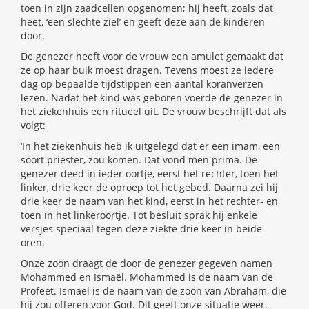
toen in zijn zaadcellen opgenomen; hij heeft, zoals dat
heet, ‘een slechte ziel’ en geeft deze aan de kinderen
door.
De genezer heeft voor de vrouw een amulet gemaakt dat
ze op haar buik moest dragen. Tevens moest ze iedere
dag op bepaalde tijdstippen een aantal koranverzen
lezen. Nadat het kind was geboren voerde de genezer in
het ziekenhuis een ritueel uit. De vrouw beschrijft dat als
volgt:
‘In het ziekenhuis heb ik uitgelegd dat er een imam, een
soort priester, zou komen. Dat vond men prima. De
genezer deed in ieder oortje, eerst het rechter, toen het
linker, drie keer de oproep tot het gebed. Daarna zei hij
drie keer de naam van het kind, eerst in het rechter- en
toen in het linkeroortje. Tot besluit sprak hij enkele
versjes speciaal tegen deze ziekte drie keer in beide
oren.
Onze zoon draagt de door de genezer gegeven namen
Mohammed en Ismaël. Mohammed is de naam van de
Profeet. Ismaël is de naam van de zoon van Abraham, die
hij zou offeren voor God. Dit geeft onze situatie weer.