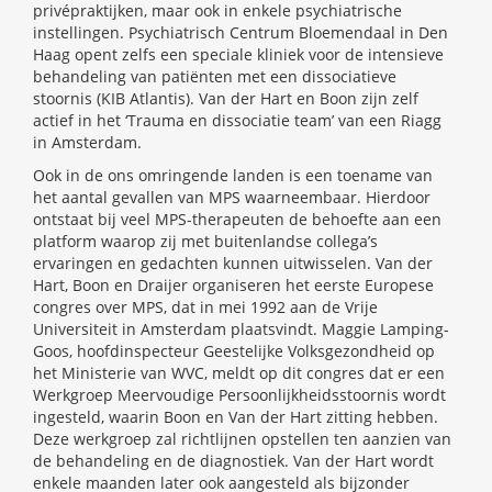
privépraktijken, maar ook in enkele psychiatrische
instellingen. Psychiatrisch Centrum Bloemendaal in Den
Haag opent zelfs een speciale kliniek voor de intensieve
behandeling van patiënten met een dissociatieve
stoornis (KIB Atlantis). Van der Hart en Boon zijn zelf
actief in het ‘Trauma en dissociatie team’ van een Riagg
in Amsterdam.
Ook in de ons omringende landen is een toename van
het aantal gevallen van MPS waarneembaar. Hierdoor
ontstaat bij veel MPS-therapeuten de behoefte aan een
platform waarop zij met buitenlandse collega’s
ervaringen en gedachten kunnen uitwisselen. Van der
Hart, Boon en Draijer organiseren het eerste Europese
congres over MPS, dat in mei 1992 aan de Vrije
Universiteit in Amsterdam plaatsvindt. Maggie Lamping-
Goos, hoofdinspecteur Geestelijke Volksgezondheid op
het Ministerie van WVC, meldt op dit congres dat er een
Werkgroep Meervoudige Persoonlijkheidsstoornis wordt
ingesteld, waarin Boon en Van der Hart zitting hebben.
Deze werkgroep zal richtlijnen opstellen ten aanzien van
de behandeling en de diagnostiek. Van der Hart wordt
enkele maanden later ook aangesteld als bijzonder