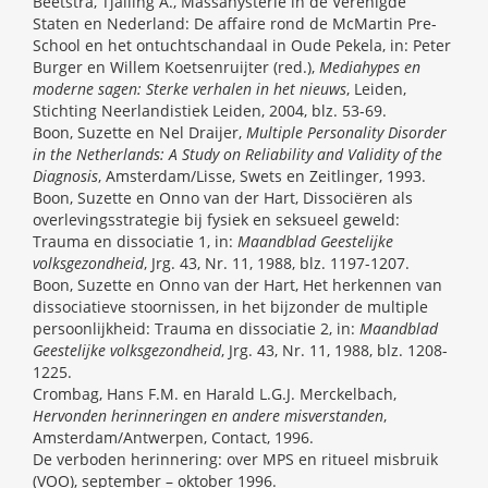
Beetstra, Tjalling A., Massahysterie in de Verenigde
Staten en Nederland: De affaire rond de McMartin Pre-
School en het ontuchtschandaal in Oude Pekela, in: Peter
Burger en Willem Koetsenruijter (red.),
Mediahypes en
moderne sagen: Sterke verhalen in het nieuws
, Leiden,
Stichting Neerlandistiek Leiden, 2004, blz. 53-69.
Boon, Suzette en Nel Draijer,
Multiple Personality Disorder
in the Netherlands: A Study on Reliability and Validity of the
Diagnosis
, Amsterdam/Lisse, Swets en Zeitlinger, 1993.
Boon, Suzette en Onno van der Hart, Dissociëren als
overlevingsstrategie bij fysiek en seksueel geweld:
Trauma en dissociatie 1, in:
Maandblad Geestelijke
volksgezondheid
, Jrg. 43, Nr. 11, 1988, blz. 1197-1207.
Boon, Suzette en Onno van der Hart, Het herkennen van
dissociatieve stoornissen, in het bijzonder de multiple
persoonlijkheid: Trauma en dissociatie 2, in:
Maandblad
Geestelijke volksgezondheid
, Jrg. 43, Nr. 11, 1988, blz. 1208-
1225.
Crombag, Hans F.M. en Harald L.G.J. Merckelbach,
Hervonden herinneringen en andere misverstanden
,
Amsterdam/Antwerpen, Contact, 1996.
De verboden herinnering: over MPS en ritueel misbruik
(VOO), september – oktober 1996.