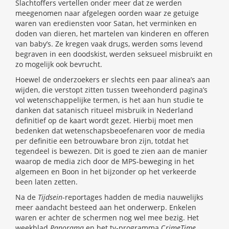
Slachtoffers vertellen onder meer dat ze werden
meegenomen naar afgelegen oorden waar ze getuige
waren van erediensten voor Satan, het verminken en
doden van dieren, het martelen van kinderen en offeren
van baby’s. Ze kregen vaak drugs, werden soms levend
begraven in een doodskist, werden seksueel misbruikt en
zo mogelijk ook bevrucht.
Hoewel de onderzoekers er slechts een paar alinea’s aan
wijden, die verstopt zitten tussen tweehonderd pagina’s
vol wetenschappelijke termen, is het aan hun studie te
danken dat satanisch ritueel misbruik in Nederland
definitief op de kaart wordt gezet. Hierbij moet men
bedenken dat wetenschapsbeoefenaren voor de media
per definitie een betrouwbare bron zijn, totdat het
tegendeel is bewezen. Dit is goed te zien aan de manier
waarop de media zich door de MPS-beweging in het
algemeen en Boon in het bijzonder op het verkeerde
been laten zetten.
Na de
Tijdsein
-reportages hadden de media nauwelijks
meer aandacht besteed aan het onderwerp. Enkelen
waren er achter de schermen nog wel mee bezig. Het
weekblad
Panorama
en het tv-programma C
rimeTime