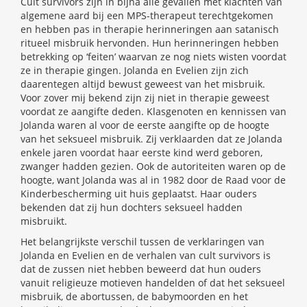
Cult survivors zijn in bijna alle gevallen met klachten van
algemene aard bij een MPS-therapeut terechtgekomen
en hebben pas in therapie herinneringen aan satanisch
ritueel misbruik hervonden. Hun herinneringen hebben
betrekking op ‘feiten’ waarvan ze nog niets wisten voordat
ze in therapie gingen. Jolanda en Evelien zijn zich
daarentegen altijd bewust geweest van het misbruik.
Voor zover mij bekend zijn zij niet in therapie geweest
voordat ze aangifte deden. Klasgenoten en kennissen van
Jolanda waren al voor de eerste aangifte op de hoogte
van het seksueel misbruik. Zij verklaarden dat ze Jolanda
enkele jaren voordat haar eerste kind werd geboren,
zwanger hadden gezien. Ook de autoriteiten waren op de
hoogte, want Jolanda was al in 1982 door de Raad voor de
Kinderbescherming uit huis geplaatst. Haar ouders
bekenden dat zij hun dochters seksueel hadden
misbruikt.
Het belangrijkste verschil tussen de verklaringen van
Jolanda en Evelien en de verhalen van cult survivors is
dat de zussen niet hebben beweerd dat hun ouders
vanuit religieuze motieven handelden of dat het seksueel
misbruik, de abortussen, de babymoorden en het