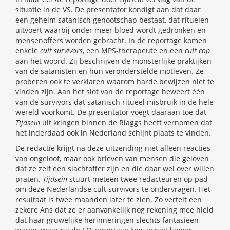
situatie in de VS. De presentator kondigt aan dat daar
een geheim satanisch genootschap bestaat, dat rituelen
uitvoert waarbij onder meer bloed wordt gedronken en
mensenoffers worden gebracht. In de reportage komen
enkele
cult survivors
, een MPS-therapeute en een
cult cop
aan het woord. Zij beschrijven de monsterlijke praktijken
van de satanisten en hun veronderstelde motieven. Ze
proberen ook te verklaren waarom harde bewijzen niet te
vinden zijn. Aan het slot van de reportage beweert één
van de survivors dat satanisch ritueel misbruik in de hele
wereld voorkomt. De presentator voegt daaraan toe dat
Tijdsein
uit kringen binnen de Riaggs heeft vernomen dat
het inderdaad ook in Nederland schijnt plaats te vinden.
De redactie krijgt na deze uitzending niet alleen reacties
van ongeloof, maar ook brieven van mensen die geloven
dat ze zelf een slachtoffer zijn en die daar wel over willen
praten.
Tijdsein
stuurt meteen twee redacteuren op pad
om deze Nederlandse cult survivors te ondervragen. Het
resultaat is twee maanden later te zien. Zo vertelt een
zekere Ans dat ze er aanvankelijk nog rekening mee hield
dat haar gruwelijke herinneringen slechts fantasieën