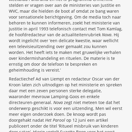
stelden er vragen over aan de ministeries van Justitie en
WVC, maar die hielden de boot af omdat ze bang waren
voor sensationele berichtgeving. Om de media toch naar
behoren te kunnen informeren, zoekt het ministerie van
Justitie in april 1993 telefonisch contact met Tom Kamlag,
de hoofdredacteur van de actualiteitenrubriek
Nova
. Hij
wordt ingelicht over ‘een delicate kwestie, waar wellicht
een televisieuitzending over gemaakt zou kunnen
worden. Het heeft iets te maken met gruwelijke verhalen
over kindermishandeling en rituelen. De materie is te
ernstig om door de telefoon te bespreken en
geheimhouding is vereist.’
Redactiechef Ad van Liempt en redacteur Oscar van der
Kroon laten zich uitnodigen op het ministerie en spreken
daar met een zeven personen sterke delegatie,
waaronder mevrouw Lamping-Goos en enkele
directeuren-generaal.
Nova
zegt niet meteen toe dat het
onderwerp geschikt is voor een uitzending. Men wil eerst
meer eigen onderzoek doen. De knoop wordt pas
doorgehakt nadat
Het Parool
op 12 juni een artikel
publiceert onder de titel ‘Ritueel misbruik van kinderen
door satan’. Hierin vertelt Suzette Boon voor het eerst