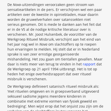
De
Nova
-uitzendingen veroorzaken geen stroom van
sensatieartikelen in de pers. Er verschijnen wel een paar
artikelen over de kwestie in opiniebladen, maar daarin
worden de gruwelverhalen over satanssekten niet
serieus genomen. Dit is mede te danken aan het feit dat
er in de VS al de nodige kritische literatuur over is
verschenen. Mr. Joost Hulsenbek, de voorzitter van de
Werkgroep Ritueel Misbruik, verschijnt aan het eind van
het jaar nog wel in
Nova
om slachtoffers op te roepen
hun ervaringen te melden. Hij stelt dat er in Nederland
sprake is van zeer ernstige georganiseerde
mishandeling. Het zou gaan om tientallen gevallen. Maar
daar is niets meer van terug te vinden in het
rapport
dat
de Werkgroep op 21 april 1994 uitbrengt. Het is tot op
heden het enige overheidsrapport dat over ritueel
misbruik is verschenen.
De Werkgroep definieert satanisch ritueel misbruik als:
‘met rituelen omgeven en in groepsverband uitgevoerd
seksueel sadisme jegens meerdere kinderen in
combinatie met extreme vormen van fysiek geweld en
bedreiging’. Men wijst erop dat het onjuist zou zijn om de