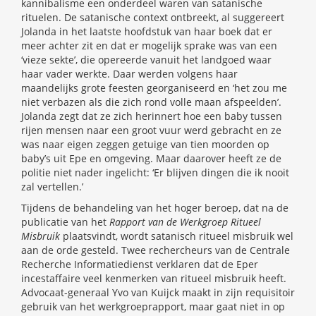
kannibalisme een onderdeel waren van satanische
rituelen. De satanische context ontbreekt, al suggereert
Jolanda in het laatste hoofdstuk van haar boek dat er
meer achter zit en dat er mogelijk sprake was van een
‘vieze sekte’, die opereerde vanuit het landgoed waar
haar vader werkte. Daar werden volgens haar
maandelijks grote feesten georganiseerd en ‘het zou me
niet verbazen als die zich rond volle maan afspeelden’.
Jolanda zegt dat ze zich herinnert hoe een baby tussen
rijen mensen naar een groot vuur werd gebracht en ze
was naar eigen zeggen getuige van tien moorden op
baby’s uit Epe en omgeving. Maar daarover heeft ze de
politie niet nader ingelicht: ‘Er blijven dingen die ik nooit
zal vertellen.’
Tijdens de behandeling van het hoger beroep, dat na de
publicatie van het
Rapport van de Werkgroep Ritueel
Misbruik
plaatsvindt, wordt satanisch ritueel misbruik wel
aan de orde gesteld. Twee rechercheurs van de Centrale
Recherche Informatiedienst verklaren dat de Eper
incestaffaire veel kenmerken van ritueel misbruik heeft.
Advocaat-generaal Yvo van Kuijck maakt in zijn requisitoir
gebruik van het werkgroeprapport, maar gaat niet in op