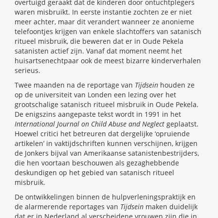
overtuigd geraakt dat de kinderen door ontuchtplegers
waren misbruikt. In eerste instantie zochten ze er niet
meer achter, maar dit verandert wanneer ze anonieme
telefoontjes krijgen van enkele slachtoffers van satanisch
ritueel misbruik, die beweren dat er in Oude Pekela
satanisten actief zijn. Vanaf dat moment neemt het
huisartsenechtpaar ook de meest bizarre kinderverhalen
serieus.
Twee maanden na de reportage van
Tijdsein
houden ze
op de universiteit van Londen een lezing over het
grootschalige satanisch ritueel misbruik in Oude Pekela.
De enigszins aangepaste tekst wordt in 1991 in het
International Journal on Child Abuse and Neglect
geplaatst.
Hoewel critici het betreuren dat dergelijke ‘opruiende
artikelen’ in vaktijdschriften kunnen verschijnen, krijgen
de Jonkers bijval van Amerikaanse satanistenbestrijders,
die hen voortaan beschouwen als gezaghebbende
deskundigen op het gebied van satanisch ritueel
misbruik.
De ontwikkelingen binnen de hulpverleningspraktijk en
de alarmerende reportages van
Tijdsein
maken duidelijk
dat er in Nederland al verscheidene vrouwen zijn die in