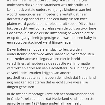
waren, maar na de EO-reportage kon ze niet langer
ontkennen dat ze door satanisten was misbruikt. Er
komen ook enkele ouders van jonge kinderen aan het
woord, waaronder een moeder die vertelt dat haar
dochtertje op school zag hoe een baby tussen twee
platen werd geplet, tot het bloed eruit spoot. Dit verhaal
lijkt verdacht veel op het relaas van de cult survivor June
Covington, die in de eerste uitzending beweerde dat ze
er op driejarige leeftijd getuige van was hoe een baby in
een soort bankschroef werd fijngeknepen.
De verhalen van ouders en slachtoffers worden
ondersteund door twee Amerikaanse MPS-therapeuten.
Hun Nederlandse collega’s willen niet in beeld
verschijnen, al hebben ze de redactie wel informatie
verstrekt en adressen van slachtoffers. Ze zijn bang dat
ze veel kritiek zouden krijgen van andere
psychotherapeuten en hebben de indruk dat Nederland
nog niet kan accepteren dat er echt zulke vreselijke
dingen gebeuren.
In de tweede reportage komt ook het ontuchtschandaal
in Oude Pekela aan bod, dat Nederland sinds de eerste
aangifte in mei 1987 bijna anderhalf jaar heeft