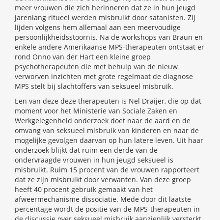
meer vrouwen die zich herinneren dat ze in hun jeugd
jarenlang ritueel werden misbruikt door satanisten. Zij
lijden volgens hem allemaal aan een meervoudige
persoonlijkheidsstoornis. Na de workshops van Braun en
enkele andere Amerikaanse MPS-therapeuten ontstaat er
rond Onno van der Hart een kleine groep
psychotherapeuten die met behulp van de nieuw
verworven inzichten met grote regelmaat de diagnose
MPS stelt bij slachtoffers van seksueel misbruik.
Een van deze deze therapeuten is Nel Draijer, die op dat
moment voor het Ministerie van Sociale Zaken en
Werkgelegenheid onderzoek doet naar de aard en de
omvang van seksueel misbruik van kinderen en naar de
mogelijke gevolgen daarvan op hun latere leven. Uit haar
onderzoek blijkt dat ruim een derde van de
ondervraagde vrouwen in hun jeugd seksueel is
misbruikt. Ruim 15 procent van de vrouwen rapporteert
dat ze zijn misbruikt door verwanten. Van deze groep
heeft 40 procent gebruik gemaakt van het
afweermechanisme dissociatie. Mede door dit laatste
percentage wordt de positie van de MPS-therapeuten in
de discussie over seksueel misbruik aanzienlijk versterkt.