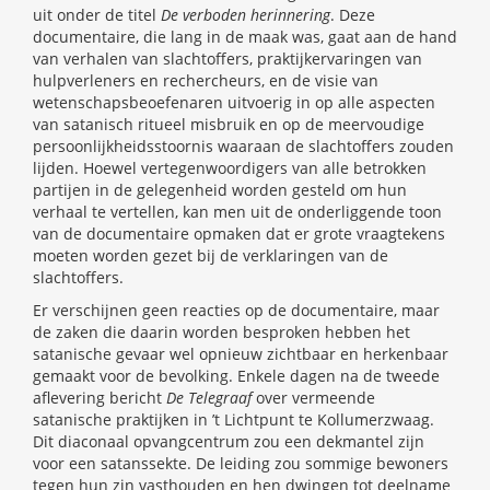
uit onder de titel
De verboden herinnering
. Deze
documentaire, die lang in de maak was, gaat aan de hand
van verhalen van slachtoffers, praktijkervaringen van
hulpverleners en rechercheurs, en de visie van
wetenschapsbeoefenaren uitvoerig in op alle aspecten
van satanisch ritueel misbruik en op de meervoudige
persoonlijkheidsstoornis waaraan de slachtoffers zouden
lijden. Hoewel vertegenwoordigers van alle betrokken
partijen in de gelegenheid worden gesteld om hun
verhaal te vertellen, kan men uit de onderliggende toon
van de documentaire opmaken dat er grote vraagtekens
moeten worden gezet bij de verklaringen van de
slachtoffers.
Er verschijnen geen reacties op de documentaire, maar
de zaken die daarin worden besproken hebben het
satanische gevaar wel opnieuw zichtbaar en herkenbaar
gemaakt voor de bevolking. Enkele dagen na de tweede
aflevering bericht
De Telegraaf
over vermeende
satanische praktijken in ’t Lichtpunt te Kollumerzwaag.
Dit diaconaal opvangcentrum zou een dekmantel zijn
voor een satanssekte. De leiding zou sommige bewoners
tegen hun zin vasthouden en hen dwingen tot deelname