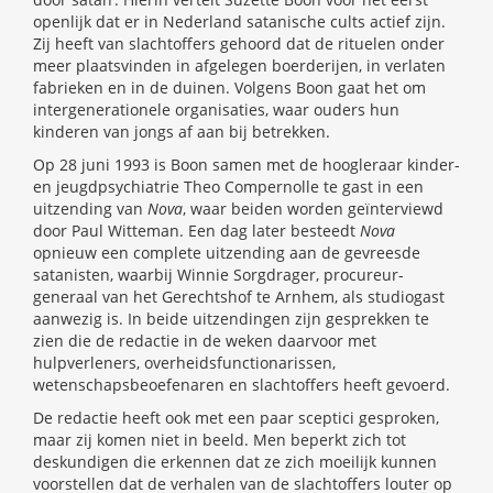
openlijk dat er in Nederland satanische cults actief zijn.
Zij heeft van slachtoffers gehoord dat de rituelen onder
meer plaatsvinden in afgelegen boerderijen, in verlaten
fabrieken en in de duinen. Volgens Boon gaat het om
intergenerationele organisaties, waar ouders hun
kinderen van jongs af aan bij betrekken.
Op 28 juni 1993 is Boon samen met de hoogleraar kinder-
en jeugdpsychiatrie Theo Compernolle te gast in een
uitzending van
Nova
, waar beiden worden geïnterviewd
door Paul Witteman. Een dag later besteedt
Nova
opnieuw een complete uitzending aan de gevreesde
satanisten, waarbij Winnie Sorgdrager, procureur-
generaal van het Gerechtshof te Arnhem, als studiogast
aanwezig is. In beide uitzendingen zijn gesprekken te
zien die de redactie in de weken daarvoor met
hulpverleners, overheidsfunctionarissen,
wetenschapsbeoefenaren en slachtoffers heeft gevoerd.
De redactie heeft ook met een paar sceptici gesproken,
maar zij komen niet in beeld. Men beperkt zich tot
deskundigen die erkennen dat ze zich moeilijk kunnen
voorstellen dat de verhalen van de slachtoffers louter op