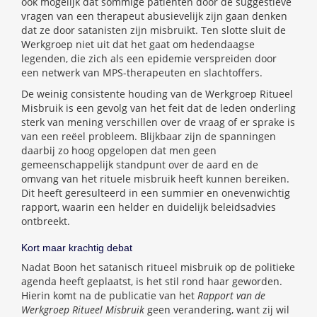
ook mogelijk dat sommige patiënten door de suggestieve
vragen van een therapeut abusievelijk zijn gaan denken
dat ze door satanisten zijn misbruikt. Ten slotte sluit de
Werkgroep niet uit dat het gaat om hedendaagse
legenden, die zich als een epidemie verspreiden door
een netwerk van MPS-therapeuten en slachtoffers.
De weinig consistente houding van de Werkgroep Ritueel
Misbruik is een gevolg van het feit dat de leden onderling
sterk van mening verschillen over de vraag of er sprake is
van een reëel probleem. Blijkbaar zijn de spanningen
daarbij zo hoog opgelopen dat men geen
gemeenschappelijk standpunt over de aard en de
omvang van het rituele misbruik heeft kunnen bereiken.
Dit heeft geresulteerd in een summier en onevenwichtig
rapport, waarin een helder en duidelijk beleidsadvies
ontbreekt.
Kort maar krachtig debat
Nadat Boon het satanisch ritueel misbruik op de politieke
agenda heeft geplaatst, is het stil rond haar geworden.
Hierin komt na de publicatie van het
Rapport van de
Werkgroep Ritueel Misbruik
geen verandering, want zij wil