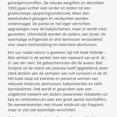
gevangenisstraffen. De nieuwe aangiften (in december
1992) gaan echter veel verder en leiden tot een
grootscheeps opsporingsonderzoek. Meer dan
tweehonderd getuigen en verdachten worden
ondervraagd. De politie en het leger verrichten
opgravingen naar de babylichamen, maar er wordt niets
gevonden. Uiteindelijk worden de ouders, een broer, de
voormalige echtgenoot en drie kennissen veroordeeld
voor zware mishandeling en meerdere abortussen.
Een uur nadat vonnis is gewezen ligt het boek
Yolanda –
Mijn verhaal
in de winkel, met een nawoord van prof. dr.
O. van der Hart. De gebeurtenissen die de auteur Bob
Snoijink uit de mond van Jolanda heeft opgetekend, doen
sterk denken aan de verhalen van cult survivors in de VS.
Het boek staat vol extreme en perverse vormen van
seksueel misbruik, abortussen, babymoorden en zelfs
kannibalisme. Ook wordt er gesproken over een
uitgebreid netwerk van daders (waaronder notabelen uit
Epe en omstreken) en over een groot aantal slachtoffers.
De overeenkomsten met ritueel misbruik zijn frappant,
maar er zijn ook wezenlijke verschillen.