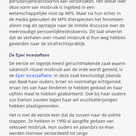
persoonlijkheidsstoornis kan veroorzaken. Het debat over
deze vorm van misbruik is ingebed in een
wetenschappelijke visie op MPS. Maar na hun echec in
de media gebruiken de MPS-therapeuten het fenomeen
alleen nog als opstapje naar de initiële discussie over de
meervoudige persoonlijkheidsstoornis. Dit laat onverlet
dat de verhalen over ritueel misbruik al hun weg hebben
gevonden naar de strafrechtspraktijk.
De Eper incestaffaire
De eerste en tegelijk meest geruchtmakende zaak waarin
satanisch ritueel misbruik aan de orde wordt gesteld, is
de
Eper incestaffaire
. In deze zaak beschuldigt Jolanda
van Baak haar ouders, broer en voormalige echtgenoot
ervan zes van haar kinderen te hebben gedood en haar
vijftien maal te hebben geaborteerd. Ook bij haar oudere
zus Evelien zouden tegen haar wil vruchtafdrijvingen
hebben plaatsgevonden.
Het is niet de eerste keer dat de zussen naar de politie
stappen. Ze hebben in 1990 al aangifte gedaan van
seksueel misbruik. Hun ouders en Jolanda’s ex-man
werden hiervoor veroordeeld tot lange