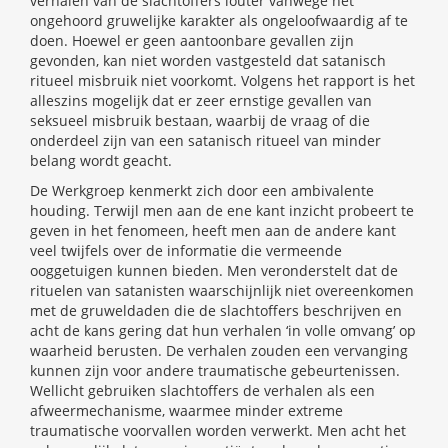
verhalen van de slachtoffers louter vanwege het
ongehoord gruwelijke karakter als ongeloofwaardig af te
doen. Hoewel er geen aantoonbare gevallen zijn
gevonden, kan niet worden vastgesteld dat satanisch
ritueel misbruik niet voorkomt. Volgens het rapport is het
alleszins mogelijk dat er zeer ernstige gevallen van
seksueel misbruik bestaan, waarbij de vraag of die
onderdeel zijn van een satanisch ritueel van minder
belang wordt geacht.
De Werkgroep kenmerkt zich door een ambivalente
houding. Terwijl men aan de ene kant inzicht probeert te
geven in het fenomeen, heeft men aan de andere kant
veel twijfels over de informatie die vermeende
ooggetuigen kunnen bieden. Men veronderstelt dat de
rituelen van satanisten waarschijnlijk niet overeenkomen
met de gruweldaden die de slachtoffers beschrijven en
acht de kans gering dat hun verhalen ‘in volle omvang’ op
waarheid berusten. De verhalen zouden een vervanging
kunnen zijn voor andere traumatische gebeurtenissen.
Wellicht gebruiken slachtoffers de verhalen als een
afweermechanisme, waarmee minder extreme
traumatische voorvallen worden verwerkt. Men acht het