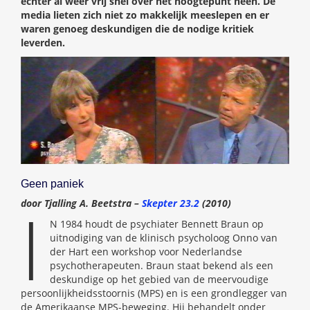
echter al weer vrij snel over het hoogtepunt heen. De
media lieten zich niet zo makkelijk meeslepen en er
waren genoeg deskundigen die de nodige kritiek
leverden.
Geen paniek
I
door Tjalling A. Beetstra –
Skepter 23.2
(2010)
N 1984 houdt de psychiater Bennett Braun op
uitnodiging van de klinisch psycholoog Onno van
der Hart een workshop voor Nederlandse
psychotherapeuten. Braun staat bekend als een
deskundige op het gebied van de meervoudige
persoonlijkheidsstoornis (MPS) en is een grondlegger van
de Amerikaanse MPS-beweging. Hij behandelt onder