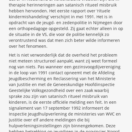
therapie herinneringen aan satanisch ritueel misbruik
hebben hervonden. Het eerste rapport over ‘rituele
kindermishandeling’ verschijnt in mei 1991. Het is in
opdracht van de jeugd- en zedenpolitie in Nijmegen door
een orthopedagoge opgesteld. Zij gaat echter alleen in op
de situatie in de VS, die voor de politie kennelijk zo
verontrustend was dat men zich beter wilde informeren
over het fenomeen.
Het is niet verwonderlijk dat de overheid het probleem
niet meteen structureel aanpakt, want zij weet formeel
nog van niets. Pas wanneer een gezinsvoogdijvereniging
in de loop van 1991 contact opneemt met de Afdeling
Jeugdbescherming en Reclassering van het Ministerie
van Justitie en met de Geneeskundige Hoofdinspectie
Geestelijke Volksgezondheid over een zaak waarbij
sprake zou zijn van satanisch ritueel misbruik van
kinderen, is de eerste officiële melding een feit. In een
signalement van 17 september 1992 informeert de
Inspectie Jeugdhulpverlening de ministeries van WVC en
Justitie over elf andere meldingen die bij
hulpverleningsinstellingen zijn binnengekomen. Deze
hebben betrekking op jeugdigen in de provincies Noord-