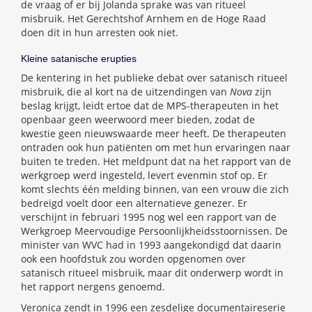
de vraag of er bij Jolanda sprake was van ritueel
misbruik. Het Gerechtshof Arnhem en de Hoge Raad
doen dit in hun arresten ook niet.
Kleine satanische erupties
De kentering in het publieke debat over satanisch ritueel
misbruik, die al kort na de uitzendingen van
Nova
zijn
beslag krijgt, leidt ertoe dat de MPS-therapeuten in het
openbaar geen weerwoord meer bieden, zodat de
kwestie geen nieuwswaarde meer heeft. De therapeuten
ontraden ook hun patiënten om met hun ervaringen naar
buiten te treden. Het meldpunt dat na het rapport van de
werkgroep werd ingesteld, levert evenmin stof op. Er
komt slechts één melding binnen, van een vrouw die zich
bedreigd voelt door een alternatieve genezer. Er
verschijnt in februari 1995 nog wel een rapport van de
Werkgroep Meervoudige Persoonlijkheidsstoornissen. De
minister van WVC had in 1993 aangekondigd dat daarin
ook een hoofdstuk zou worden opgenomen over
satanisch ritueel misbruik, maar dit onderwerp wordt in
het rapport nergens genoemd.
Veronica zendt in 1996 een zesdelige documentaireserie