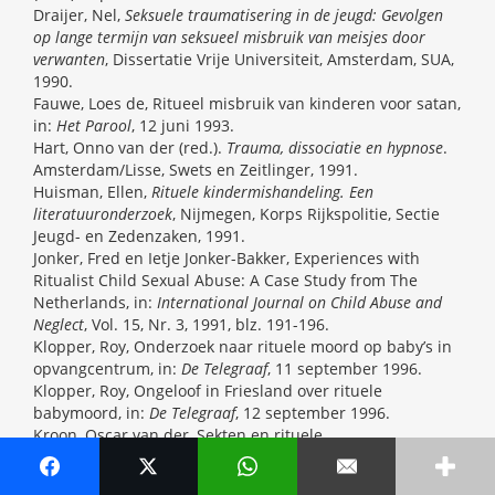
Draijer, Nel,
Seksuele traumatisering in de jeugd: Gevolgen
op lange termijn van seksueel misbruik van meisjes door
verwanten
, Dissertatie Vrije Universiteit, Amsterdam, SUA,
1990.
Fauwe, Loes de, Ritueel misbruik van kinderen voor satan,
in:
Het Parool
, 12 juni 1993.
Hart, Onno van der (red.).
Trauma, dissociatie en hypnose
.
Amsterdam/Lisse, Swets en Zeitlinger, 1991.
Huisman, Ellen,
Rituele kindermishandeling. Een
literatuuronderzoek
, Nijmegen, Korps Rijkspolitie, Sectie
Jeugd- en Zedenzaken, 1991.
Jonker, Fred en Ietje Jonker-Bakker, Experiences with
Ritualist Child Sexual Abuse: A Case Study from The
Netherlands, in:
International Journal on Child Abuse and
Neglect
, Vol. 15, Nr. 3, 1991, blz. 191-196.
Klopper, Roy, Onderzoek naar rituele moord op baby’s in
opvangcentrum, in:
De Telegraaf
, 11 september 1996.
Klopper, Roy, Ongeloof in Friesland over rituele
babymoord, in:
De Telegraaf
, 12 september 1996.
Kroon, Oscar van der, Sekten en rituele
kindermishandeling: Het verhaal achter een Nova-
uitzending, in: Peter Burger en Willem Koetsenruijter