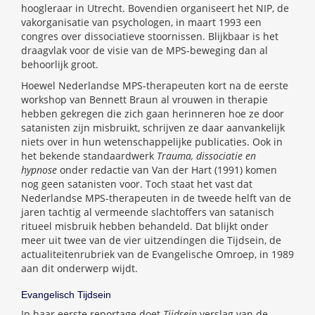
hoogleraar in Utrecht. Bovendien organiseert het NIP, de
vakorganisatie van psychologen, in maart 1993 een
congres over dissociatieve stoornissen. Blijkbaar is het
draagvlak voor de visie van de MPS-beweging dan al
behoorlijk groot.
Hoewel Nederlandse MPS-therapeuten kort na de eerste
workshop van Bennett Braun al vrouwen in therapie
hebben gekregen die zich gaan herinneren hoe ze door
satanisten zijn misbruikt, schrijven ze daar aanvankelijk
niets over in hun wetenschappelijke publicaties. Ook in
het bekende standaardwerk
Trauma, dissociatie en
hypnose
onder redactie van Van der Hart (1991) komen
nog geen satanisten voor. Toch staat het vast dat
Nederlandse MPS-therapeuten in de tweede helft van de
jaren tachtig al vermeende slachtoffers van satanisch
ritueel misbruik hebben behandeld. Dat blijkt onder
meer uit twee van de vier uitzendingen die Tijdsein, de
actualiteitenrubriek van de Evangelische Omroep, in 1989
aan dit onderwerp wijdt.
Evangelisch Tijdsein
In haar eerste reportage doet
Tijdsein
verslag van de