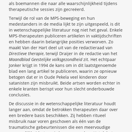
als boemannen die naar alle waarschijnlijkheid tijdens
therapeutische sessies zijn gecreëerd.
Terwijl de rol van de MPS-beweging en hun
medestanders in de media lijkt te zijn uitgespeeld, is dit
in wetenschappelijke literatuur nog niet het geval. Enkele
MPS-therapeuten publiceren artikelen in vaktijdschriften
en hebben daarin belangrijke posities verworven. Zo
maakt Van der Hart deel uit van de redactieraad van
Directieve therapie
, terwijl Draijer in de redactie van het
Maandblad Geestelijke volksgezondheid
zit. Het echtpaar
Jonker krijgt in 1994 de kans om in dit laatstgenoemde
blad een lang artikel te publiceren, waarin ze opnieuw
betogen dat er in Oude Pekela veel kinderen door
satanisten zijn misbruikt. Beide artsen worden echter in
enkele kranten berispt voor hun slecht onderbouwde
conclusies.
De discussie in de wetenschappelijke literatuur houdt
langer aan, omdat de betrokken therapeuten daar over
een bredere basis beschikken. Zij hebben ritueel
misbruik naar voren geschoven als één van de
traumatische gebeurtenissen die een meervoudige