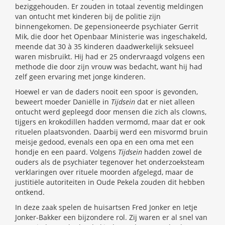
beziggehouden. Er zouden in totaal zeventig meldingen
van ontucht met kinderen bij de politie zijn
binnengekomen. De gepensioneerde psychiater Gerrit
Mik, die door het Openbaar Ministerie was ingeschakeld,
meende dat 30 à 35 kinderen daadwerkelijk seksueel
waren misbruikt. Hij had er 25 ondervraagd volgens een
methode die door zijn vrouw was bedacht, want hij had
zelf geen ervaring met jonge kinderen.
Hoewel er van de daders nooit een spoor is gevonden,
beweert moeder Daniëlle in
Tijdsein
dat er niet alleen
ontucht werd gepleegd door mensen die zich als clowns,
tijgers en krokodillen hadden vermomd, maar dat er ook
rituelen plaatsvonden. Daarbij werd een misvormd bruin
meisje gedood, evenals een opa en een oma met een
hondje en een paard. Volgens
Tijdsein
hadden zowel de
ouders als de psychiater tegenover het onderzoeksteam
verklaringen over rituele moorden afgelegd, maar de
justitiële autoriteiten in Oude Pekela zouden dit hebben
ontkend.
In deze zaak spelen de huisartsen Fred Jonker en Ietje
Jonker-Bakker een bijzondere rol. Zij waren er al snel van