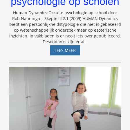
psychologie op scholen
Human Dynamics Occulte psychologie op school door
Rob Nanninga – Skepter 22.1 (2009) HUMAN Dynamics
biedt een persoonlijkheidstypologie die niet is gebaseerd
op wetenschappelijk onderzoek maar op esoterische
inzichten. In vakbladen is er nooit iets over gepubliceerd.
Desondanks zijn er al
…
HUMAN
LEES MEER
DYNAMICS:
OCCULTE
PSEUDO-
PSYCHOLOGIE
OP
SCHOLEN