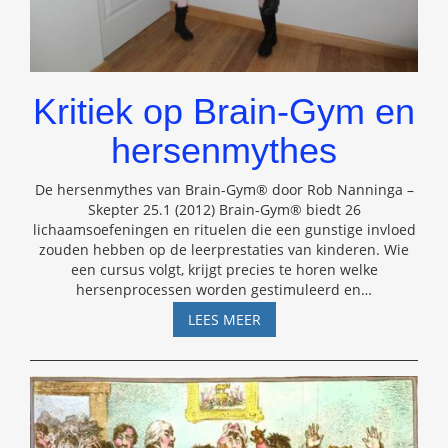
Kritiek op Brain-Gym en
hersenmythes
De hersenmythes van Brain-Gym® door Rob Nanninga –
Skepter 25.1 (2012) Brain-Gym® biedt 26
lichaamsoefeningen en rituelen die een gunstige invloed
zouden hebben op de leerprestaties van kinderen. Wie
een cursus volgt, krijgt precies te horen welke
hersenprocessen worden gestimuleerd en
…
KRITIEK
LEES MEER
OP
BRAIN-
GYM
EN
HERSENMYTHES