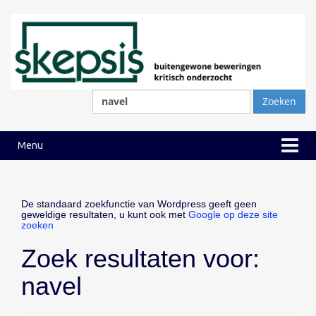
Ga
Ga
naar
naar
inhoud
hoofdmenu
Zoeken
naar:
Menu
De standaard zoekfunctie van Wordpress geeft geen
geweldige resultaten, u kunt ook met
Google op deze site
zoeken
Zoek resultaten voor:
navel