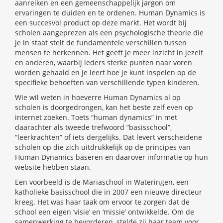
aanreiken en een gemeenschappelijk jargon om
ervaringen te duiden en te ordenen. Human Dynamics is
een succesvol product op deze markt. Het wordt bij
scholen aangeprezen als een psychologische theorie die
je in staat stelt de fundamentele verschillen tussen
mensen te herkennen. Het geeft je meer inzicht in jezelf
en anderen, waarbij ieders sterke punten naar voren
worden gehaald en je leert hoe je kunt inspelen op de
specifieke behoeften van verschillende typen kinderen.
Wie wil weten in hoeverre Human Dynamics al op
scholen is doorgedrongen, kan het beste zelf even op
internet zoeken. Toets “human dynamics” in met
daarachter als tweede trefwoord “basisschool”,
“leerkrachten” of iets dergelijks. Dat levert verscheidene
scholen op die zich uitdrukkelijk op de principes van
Human Dynamics baseren en daarover informatie op hun
website hebben staan.
Een voorbeeld is de Mariaschool in Wateringen, een
katholieke basisschool die in 2007 een nieuwe directeur
kreeg. Het was haar taak om ervoor te zorgen dat de
school een eigen ‘visie’ en ‘missie’ ontwikkelde. Om de
samenwerking te bevorderen, stelde zij haar team voor