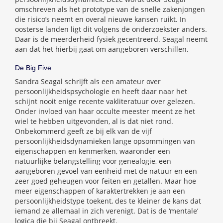
omschreven als het prototype van de snelle zakenjongen
die risico’s neemt en overal nieuwe kansen ruikt. In
oosterse landen ligt dit volgens de onderzoekster anders.
Daar is de meerderheid fysiek gecentreerd. Seagal neemt
aan dat het hierbij gaat om aangeboren verschillen.
De Big Five
Sandra Seagal schrijft als een amateur over
persoonlijkheidspsychologie en heeft daar naar het
schijnt nooit enige recente vakliteratuur over gelezen.
Onder invloed van haar occulte meester meent ze het
wiel te hebben uitgevonden, al is dat niet rond.
Onbekommerd geeft ze bij elk van de vijf
persoonlijkheidsdynamieken lange opsommingen van
eigenschappen en kenmerken, waaronder een
natuurlijke belangstelling voor genealogie, een
aangeboren gevoel van eenheid met de natuur en een
zeer goed geheugen voor feiten en getallen. Maar hoe
meer eigenschappen of karaktertrekken je aan een
persoonlijkheidstype toekent, des te kleiner de kans dat
iemand ze allemaal in zich verenigt. Dat is de ‘mentale’
logica die bij Seagal ontbreekt.