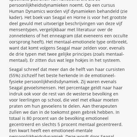
persoonlijkheidsdynamieken noemt. Op een cursus
Human Dynamics worden vijf dynamieken behandeld (zie
kader). Het boek van Seagal en Horne is voor het grootste
deel gevuld met uitvoerige beschrijvingen van deze vijf
mensentypen, vergelijkbaar met literatuur over de
zonnetekens of het enneagram (dat eveneens een occulte
oorsprong heeft). Het mentaal-emotionele type ontbreekt,
want dat komt volgens Seagal maar zelden voor, evenals
de drie typen met twee gelijke principes (zoals mentaal-
mentaal). Er zitten dus wat lege hokjes in het systeem.
Seagal schreef dat meer dan de helft van haar cursisten
(55%) zichzelf het beste herkende in de emotioneel-
fysieke persoonlijkheidsdynamiek. Zij waren evenals
Seagal gevoelsmensen. Het percentage geldt naar haar
indruk ook voor de rest van de westerse bevolking en
voor leerlingen op school, die veel met elkaar moeten
praten om hun gevoelens te delen. Aan therapeuten
zullen we dan in de toekomst geen gebrek hebben. In
totaal is 80 procent van de bevolking emotioneel
gecentreerd en slechts 5 procent mentaal gecentreerd.
Een kwart heeft een emotioneel-mentale
persoonlijkheidsdynamiek. Deze wordt door Seagal