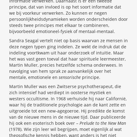
informatie verwerken. Daarnaast is er een tweede
principe, dat van invloed is op het soort informatie dat
we bij voorkeur verwerken. Zo kunnen er negen
persoonlijkheidsdynamieken worden onderscheiden door
steeds twee principes met elkaar te combineren,
bijvoorbeeld emotioneel-fysiek of mentaal-mentaal.
Sandra Seagal vertelt niet op basis waarvan ze mensen in
deze negen typen ging indelen. Ze wekt de indruk dat de
indeling voortkwam uit haar onderzoek of intuïtie. Maar
het was vast geen toeval dat haar spirituele leermeester,
Martin Muller, precies hetzelfde schema onderwees. In
navolging van hem sprak ze aanvankelijk over het
mentale, emotionele en
sensorische
principe.
Martin Muller was een Zwitserse psychotherapeut, die
zich intensief had verdiept in oosterse mystiek en
westers occultisme. In 1968 verhuisde hij naar Californië,
waar hij de traditionele psychologie aan de kant zette en
uitgroeide tot een new-agegoeroe. Hij predikte de komst
van de nieuwe mens in de nieuwe tijd. Daar publiceerde
hij ook een esoterisch boek over –
Prelude to the New Man
(1978). Wie zijn leer wil begrijpen, moet eigenlijk al wat
theosofische kennis hebben, want anders is het niet