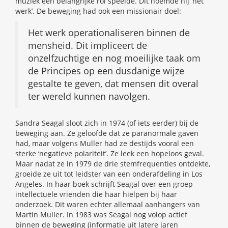
muziek een belangrijke rol speelde. Dit noemde hij ‘het
werk’. De beweging had ook een missionair doel:
Het werk operationaliseren binnen de
mensheid. Dit impliceert de
onzelfzuchtige en nog moeilijke taak om
de Principes op een dusdanige wijze
gestalte te geven, dat mensen dit overal
ter wereld kunnen navolgen.
Sandra Seagal sloot zich in 1974 (of iets eerder) bij de
beweging aan. Ze geloofde dat ze paranormale gaven
had, maar volgens Muller had ze destijds vooral een
sterke ‘negatieve polariteit’. Ze leek een hopeloos geval.
Maar nadat ze in 1979 de drie stemfrequenties ontdekte,
groeide ze uit tot leidster van een onderafdeling in Los
Angeles. In haar boek schrijft Seagal over een groep
intellectuele vrienden die haar hielpen bij haar
onderzoek. Dit waren echter allemaal aanhangers van
Martin Muller. In 1983 was Seagal nog volop actief
binnen de beweging (informatie uit latere jaren