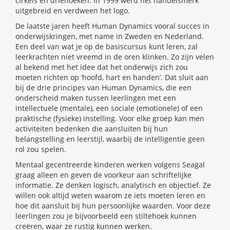
cirkels en driehoeken. In 1999 werd het handelsmerk
uitgebreid en verdween het logo.
De laatste jaren heeft Human Dynamics vooral succes in
onderwijskringen, met name in Zweden en Nederland.
Een deel van wat je op de basiscursus kunt leren, zal
leerkrachten niet vreemd in de oren klinken. Zo zijn velen
al bekend met het idee dat het onderwijs zich zou
moeten richten op ‘hoofd, hart en handen’. Dat sluit aan
bij de drie principes van Human Dynamics, die een
onderscheid maken tussen leerlingen met een
intellectuele (mentale), een sociale (emotionele) of een
praktische (fysieke) instelling. Voor elke groep kan men
activiteiten bedenken die aansluiten bij hun
belangstelling en leerstijl, waarbij de intelligentie geen
rol zou spelen.
Mentaal gecentreerde kinderen werken volgens Seagal
graag alleen en geven de voorkeur aan schriftelijke
informatie. Ze denken logisch, analytisch en objectief. Ze
willen ook altijd weten waarom ze iets moeten leren en
hoe dit aansluit bij hun persoonlijke waarden. Voor deze
leerlingen zou je bijvoorbeeld een stiltehoek kunnen
creëren, waar ze rustig kunnen werken.