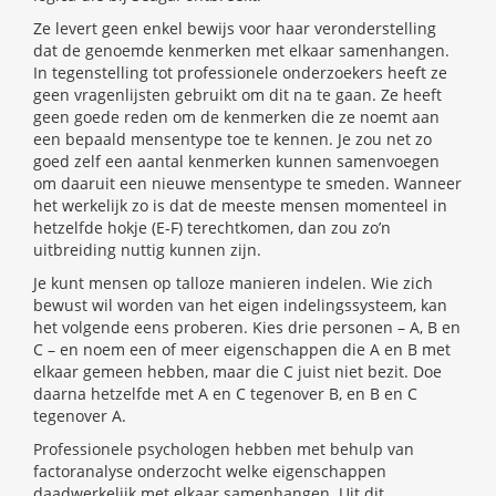
Ze levert geen enkel bewijs voor haar veronderstelling
dat de genoemde kenmerken met elkaar samenhangen.
In tegenstelling tot professionele onderzoekers heeft ze
geen vragenlijsten gebruikt om dit na te gaan. Ze heeft
geen goede reden om de kenmerken die ze noemt aan
een bepaald mensentype toe te kennen. Je zou net zo
goed zelf een aantal kenmerken kunnen samenvoegen
om daaruit een nieuwe mensentype te smeden. Wanneer
het werkelijk zo is dat de meeste mensen momenteel in
hetzelfde hokje (E-F) terechtkomen, dan zou zo’n
uitbreiding nuttig kunnen zijn.
Je kunt mensen op talloze manieren indelen. Wie zich
bewust wil worden van het eigen indelingssysteem, kan
het volgende eens proberen. Kies drie personen – A, B en
C – en noem een of meer eigenschappen die A en B met
elkaar gemeen hebben, maar die C juist niet bezit. Doe
daarna hetzelfde met A en C tegenover B, en B en C
tegenover A.
Professionele psychologen hebben met behulp van
factoranalyse onderzocht welke eigenschappen
daadwerkelijk met elkaar samenhangen. Uit dit