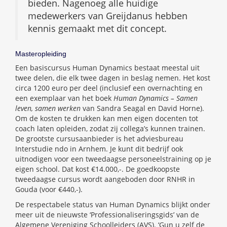
bieden. Nagenoeg alle huidige
medewerkers van Greijdanus hebben
kennis gemaakt met dit concept.
Masteropleiding
Een basiscursus Human Dynamics bestaat meestal uit
twee delen, die elk twee dagen in beslag nemen. Het kost
circa 1200 euro per deel (inclusief een overnachting en
een exemplaar van het boek
Human Dynamics – Samen
leven, samen werken
van Sandra Seagal en David Horne).
Om de kosten te drukken kan men eigen docenten tot
coach laten opleiden, zodat zij collega’s kunnen trainen.
De grootste cursusaanbieder is het adviesbureau
Interstudie ndo in Arnhem. Je kunt dit bedrijf ook
uitnodigen voor een tweedaagse personeelstraining op je
eigen school. Dat kost €14.000,-. De goedkoopste
tweedaagse cursus wordt aangeboden door RNHR in
Gouda (voor €440,-).
De respectabele status van Human Dynamics blijkt onder
meer uit de nieuwste ‘Professionaliseringsgids’ van de
Algemene Vereniging Schoolleiders (AVS). ‘Gun u zelf de