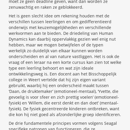
moet ze geen deadline geven, want dan worden ze
zenuwachtig en raken ze geblokkeerd.
Het is geen slecht idee om rekening houden met de
verschillen tussen leerlingen en om gedifferentieerd
onderwijs met keuzemogelijkheden en verschillende
werkvormen aan te bieden. De driedeling van Human
Dynamics kan daarbij oppervlakkig gezien wel enig nut
hebben, maar we mogen betwijfelen of de typen
werkelijk zo duidelijk van elkaar kunnen worden
onderscheiden en al van nature vastliggen. Het is ook de
vraag of een leraar na een korte cursus kan zien tot welke
type een leerling behoort en wat zijn ideale
ontwikkelingsweg is. Een docent aan het Bisschoppelijk
college in Weert vertelde dat hij zijn eigen variant
gebruikt, waarbij hij een onderscheid maakt tussen
‘Daan, de druktemaker’ (emotioneel-mentaal), ‘Yvette, die
gevoelig is voor sfeer en zich prettig voelen’ (emotioneel-
fysiek) en ‘Willem, die eerst denkt en dan doet’ (mentaal-
fysiek). De fysiek gecentreerde kinderen ontbreken, want
die kon hij niet goed als afzonderlijke groep identificeren.
De drie fundamentele principes vormen volgens Seagal
specifieke patronen van functioneren, die ze