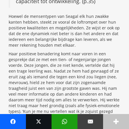
capaciteit tot ontwikkeling. (p.35)
Hoewel de mensentypen van Seagal elk hun zwakke
kanten hebben, steekt ze vooral de loftrompet over hun
positieve kwaliteiten en mogelijkheden. Ze wijst er ook op
dat de ene dynamiek niet beter is dan het andere en dat
iedereen een belangrijke bijdrage kan leveren, als we
meer rekening houden met elkaar.
Haar positieve benadering komt naar voren in een
gesprekje dat ze met een tien- of negenjarige jongen
voerde. Deze jongen, die ze niet kende, vertelde dat hij
een trage leerling was. Nadat ze hem had gevraagd of ze
eruit zag als iemand die tegen een kind zou liegen (nee,
mevrouw), hield ze hem voor dat zijn zogenaamde
traagheid juist een van zijn grootste gaven was. Hij nam
veel meer informatie op dan andere kinderen en had
daarom meer tijd nodig om alles te verwerken. Hij werkte
niet traag maar heel grondig (zoals alle fysiek-emotionele
types). ‘Kun je me nu vertellen wat ik je zojuist gezegd
heb?’, vroeg Seagal. En de jongen antwoordde: ‘Ik neem
meer informatie op en dat kost me meer tijd.’