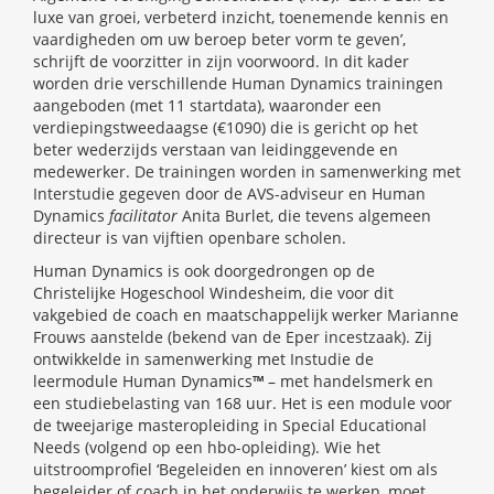
luxe van groei, verbeterd inzicht, toenemende kennis en
vaardigheden om uw beroep beter vorm te geven’,
schrijft de voorzitter in zijn voorwoord. In dit kader
worden drie verschillende Human Dynamics trainingen
aangeboden (met 11 startdata), waaronder een
verdiepingstweedaagse (€1090) die is gericht op het
beter wederzijds verstaan van leidinggevende en
medewerker. De trainingen worden in samenwerking met
Interstudie gegeven door de AVS-adviseur en Human
Dynamics
facilitator
Anita Burlet, die tevens algemeen
directeur is van vijftien openbare scholen.
Human Dynamics is ook doorgedrongen op de
Christelijke Hogeschool Windesheim, die voor dit
vakgebied de coach en maatschappelijk werker Marianne
Frouws aanstelde (bekend van de Eper incestzaak). Zij
ontwikkelde in samenwerking met Instudie de
leermodule Human Dynamics
™
– met handelsmerk en
een studiebelasting van 168 uur. Het is een module voor
de tweejarige masteropleiding in Special Educational
Needs (volgend op een hbo-opleiding). Wie het
uitstroomprofiel ‘Begeleiden en innoveren’ kiest om als
begeleider of coach in het onderwijs te werken, moet