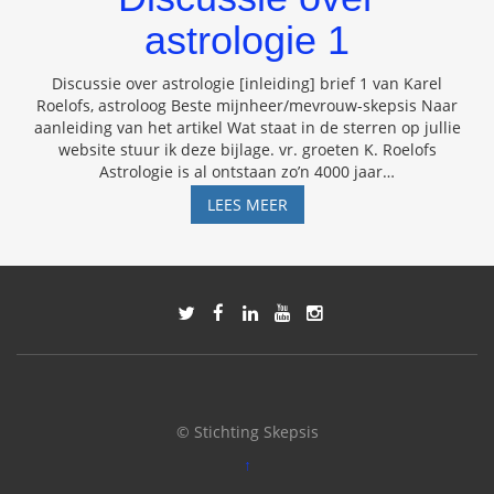
DOKTER
astrologie 1
VOLL
Discussie over astrologie [inleiding] brief 1 van Karel
Roelofs, astroloog Beste mijnheer/mevrouw-skepsis Naar
aanleiding van het artikel Wat staat in de sterren op jullie
website stuur ik deze bijlage. vr. groeten K. Roelofs
Astrologie is al ontstaan zo’n 4000 jaar
…
DISCUSSIE
LEES MEER
OVER
ASTROLOGIE
1
© Stichting Skepsis
↑