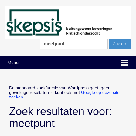
Ga
Ga
naar
naar
inhoud
hoofdmenu
Zoeken
naar:
Menu
De standaard zoekfunctie van Wordpress geeft geen
geweldige resultaten, u kunt ook met
Google op deze site
zoeken
Zoek resultaten voor:
meetpunt