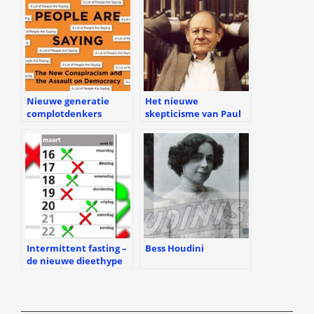
Nieuwe generatie
Het nieuwe
complotdenkers
skepticisme van Paul
Kurtz
Intermittent fasting –
Bess Houdini
de nieuwe dieethype
vasten