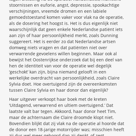
stoornissen en euforie, angst, depressie, spookachtige
verschijningen, vreemde dromen en een labiele
gemoedstoestand komen vaker voor vlak na de operatie,
als de dosering het hoogst is. Het is dus eigenlijk niet
waarschijnlijk dat geen enkele Nederlandse patiënt iets
aan zijn of haar persoonlijkheid merkt, zoals Dunning
suggereert. Het is eerder zo dat Nederlandse artsen
domweg niets vragen en dat patiënten niet over
verwarrende gevoelens willen beginnen. Maar ook al
bewijst het Oostenrijkse onderzoek dat bij een deel van
hen de identiteit van voor de operatie wel degelijk
‘geschokt’ kan zijn, bijna niemand gelooft in een
werkelijke overdracht van persoonlijkheid, zoals Claire
Sylvia doet. Hoe overtuigend zijn de overeenkomsten
tussen Claire Sylvia en haar donor dan eigenlijk?
Haar uitgever verkoopt haar boek met de kreten
‘Uitdagend, verwarrend en ultiem overtuigend.’ Dat
laatste valt bar tegen. Akkoord, haar donor heet Tim,
maar de achternaam die Claire droomde klopt niet.
Bovendien blijkt dat zij vlak na de operatie al hoorde dat
de donor een 18-jarige motorrijder was; misschien heeft
zij dus wel meer gehoord dan zij denkt, of zegt.