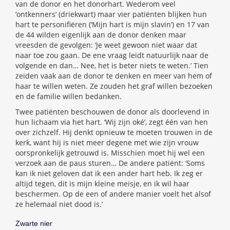
van de donor en het donorhart. Wederom veel
‘ontkenners’ (driekwart) maar vier patiënten blijken hun
hart te personifiëren (‘Mijn hart is mijn slavin’) en 17 van
de 44 wilden eigenlijk aan de donor denken maar
vreesden de gevolgen: ‘Je weet gewoon niet waar dat
naar toe zou gaan. De ene vraag leidt natuurlijk naar de
volgende en dan… Nee, het is beter niets te weten.’ Tien
zeiden vaak aan de donor te denken en meer van hem of
haar te willen weten. Ze zouden het graf willen bezoeken
en de familie willen bedanken.
Twee patiënten beschouwen de donor als doorlevend in
hun lichaam via het hart. ‘Wij zijn oké’, zegt één van hen
over zichzelf. Hij denkt opnieuw te moeten trouwen in de
kerk, want hij is niet meer degene met wie zijn vrouw
oorspronkelijk getrouwd is. Misschien moet hij wel een
verzoek aan de paus sturen… De andere patiënt: ‘Soms
kan ik niet geloven dat ik een ander hart heb. Ik zeg er
altijd tegen, dit is mijn kleine meisje, en ik wil haar
beschermen. Op de een of andere manier voelt het alsof
ze helemaal niet dood is.’
Zwarte nier