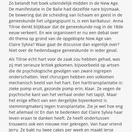
Zo belandt het boek uiteindelijk midden in de New Age.
De manifestatie in De Balie had dezelfde nare bijsmaak.
De bewering dat de scheiding van lichaam en geest in de
geneeskunde het uitgangspunt is, is een karikatuur. Anna
Tilroe denkt blijkbaar dat de geneeskunde nog in de 18de
eeuw verkeert. En wie organiseert er nu een debat over
dit thema op grond van de opgeklopte New Age van
Claire Sylvia? Waar gaat de discussie dan eigenlijk over?
Niet over de hedendaagse geneeskunde in ieder geval.
Als Tilroe echt hart voor de zaak zou hebben gehad, was
zij met serieuze kritiek gekomen, bijvoorbeeld op artsen
die de psychologische gevolgen van zware ingrepen
onderschatten. Veel chirurgen hebben een volkomen
mechanisch beeld van het hart. Een harttransplantatie is:
zieke pomp eruit, gezonde pomp erin, klaar. Ze vegen de
psychische kant van het verhaal onder het tapijt. Maar
het enige effect van een dergelijke bijeenkomst is
stemmingmakerij tegen transplantatie. Zie je wel hoe eng
het allemaal is! En dan te bedenken dat Claire Sylvia haar
leven eraan te danken heeft. Ze heeft ondertussen
trouwens ook een nieuwe nier gekregen. Van haar vriend
Jerry. Ze bakt nu twee cakes per week en maakt Ierse