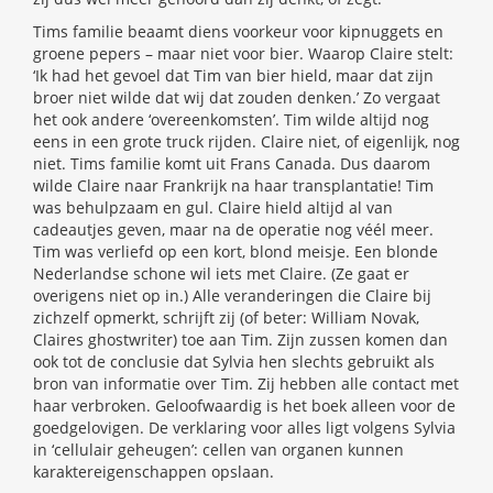
Tims familie beaamt diens voorkeur voor kipnuggets en
groene pepers – maar niet voor bier. Waarop Claire stelt:
‘Ik had het gevoel dat Tim van bier hield, maar dat zijn
broer niet wilde dat wij dat zouden denken.’ Zo vergaat
het ook andere ‘overeenkomsten’. Tim wilde altijd nog
eens in een grote truck rijden. Claire niet, of eigenlijk, nog
niet. Tims familie komt uit Frans Canada. Dus daarom
wilde Claire naar Frankrijk na haar transplantatie! Tim
was behulpzaam en gul. Claire hield altijd al van
cadeautjes geven, maar na de operatie nog véél meer.
Tim was verliefd op een kort, blond meisje. Een blonde
Nederlandse schone wil iets met Claire. (Ze gaat er
overigens niet op in.) Alle veranderingen die Claire bij
zichzelf opmerkt, schrijft zij (of beter: William Novak,
Claires ghostwriter) toe aan Tim. Zijn zussen komen dan
ook tot de conclusie dat Sylvia hen slechts gebruikt als
bron van informatie over Tim. Zij hebben alle contact met
haar verbroken. Geloofwaardig is het boek alleen voor de
goedgelovigen. De verklaring voor alles ligt volgens Sylvia
in ‘cellulair geheugen’: cellen van organen kunnen
karaktereigenschappen opslaan.