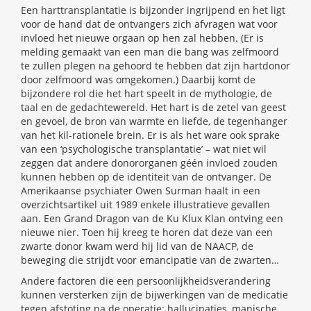
Een harttransplantatie is bijzonder ingrijpend en het ligt
voor de hand dat de ontvangers zich afvragen wat voor
invloed het nieuwe orgaan op hen zal hebben. (Er is
melding gemaakt van een man die bang was zelfmoord
te zullen plegen na gehoord te hebben dat zijn hartdonor
door zelfmoord was omgekomen.) Daarbij komt de
bijzondere rol die het hart speelt in de mythologie, de
taal en de gedachtewereld. Het hart is de zetel van geest
en gevoel, de bron van warmte en liefde, de tegenhanger
van het kil-rationele brein. Er is als het ware ook sprake
van een ‘psychologische transplantatie’ – wat niet wil
zeggen dat andere donororganen géén invloed zouden
kunnen hebben op de identiteit van de ontvanger. De
Amerikaanse psychiater Owen Surman haalt in een
overzichtsartikel uit 1989 enkele illustratieve gevallen
aan. Een Grand Dragon van de Ku Klux Klan ontving een
nieuwe nier. Toen hij kreeg te horen dat deze van een
zwarte donor kwam werd hij lid van de NAACP, de
beweging die strijdt voor emancipatie van de zwarten…
Andere factoren die een persoonlijkheidsverandering
kunnen versterken zijn de bijwerkingen van de medicatie
tegen afstoting na de operatie: hallucinaties, manische