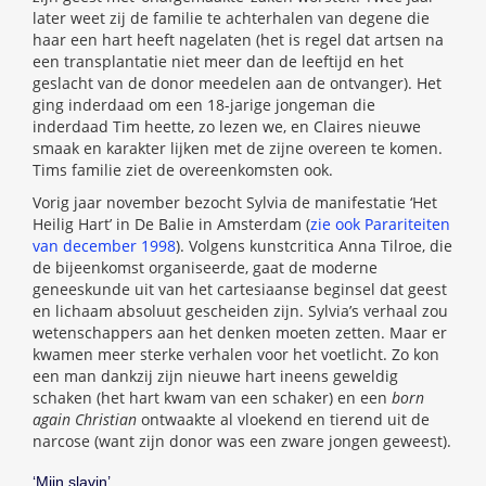
later weet zij de familie te achterhalen van degene die
haar een hart heeft nagelaten (het is regel dat artsen na
een transplantatie niet meer dan de leeftijd en het
geslacht van de donor meedelen aan de ontvanger). Het
ging inderdaad om een 18-jarige jongeman die
inderdaad Tim heette, zo lezen we, en Claires nieuwe
smaak en karakter lijken met de zijne overeen te komen.
Tims familie ziet de overeenkomsten ook.
Vorig jaar november bezocht Sylvia de manifestatie ‘Het
Heilig Hart’ in De Balie in Amsterdam (
zie ook Parariteiten
van december 1998
). Volgens kunstcritica Anna Tilroe, die
de bijeenkomst organiseerde, gaat de moderne
geneeskunde uit van het cartesiaanse beginsel dat geest
en lichaam absoluut gescheiden zijn. Sylvia’s verhaal zou
wetenschappers aan het denken moeten zetten. Maar er
kwamen meer sterke verhalen voor het voetlicht. Zo kon
een man dankzij zijn nieuwe hart ineens geweldig
schaken (het hart kwam van een schaker) en een
born
again Christian
ontwaakte al vloekend en tierend uit de
narcose (want zijn donor was een zware jongen geweest).
‘Mijn slavin’