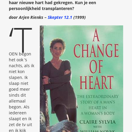
haar nieuwe hart had gekregen. Kun je een
persoonlijkheid transplanteren?
door Arjen Rienks –
Skepter 12.1
(1999)
‘T
OEN begon
het ook ’s
nachts, als ik
niet kon
slapen. Ik
slaap niet
goed meer
sinds dit
allemaal
begon. Als
iedereen
slaapt en ik
zet de tv uit
en ik kijk