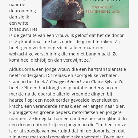
naar de
deuropening
dan zie ik
een witte
schaduw. Het
is de gestalte van een vrouw. Ik geloof dat het de donor
is. Zij komt naar me toe, zonder de grond te raken. Zij
heeft geen voeten of gezicht, alleen maar een
wolkachtige verschijning die me niet bang maakt. Ze
komt heel dichtbij en dan verdwijnt ze.’
Aldus Lorna, een jonge vrouw die een harttransplantatie
heeft ondergaan. Dit relaas, en soortgelijke verhalen,
staan in het boek
A Change of Heart
van Claire Sylvia. Zij
heeft zélf een hart-longtransplantatie ondergaan en
merkte na de operatie allerlei vreemde dingen bij
haarzelf op: een nooit eerder gevoelde levenslust en
kracht, een veranderde smaak, een verlangen naar bier,
kipnuggets en groene pepers, motorfietsen en jongere
mannen. Ze kreeg kortom een andere persoonlijkheid. In
een droom ontmoet zij een jongeman die Tim heet en ze
is er al spoedig van overtuigd dat hij de donor is, en dat
zijn geest met ‘onafgemaakte’ zaken worstelt. Twee jaar