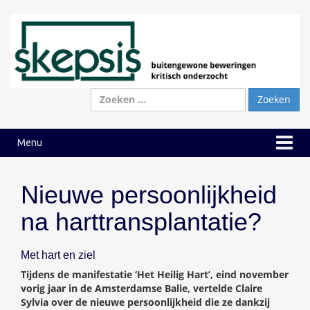
Ga
Ga
naar
naar
inhoud
hoofdmenu
Zoeken
naar:
Menu
Nieuwe persoonlijkheid
na harttransplantatie?
Met hart en ziel
Tijdens de manifestatie ‘Het Heilig Hart’, eind november
vorig jaar in de Amsterdamse Balie, vertelde Claire
Sylvia over de nieuwe persoonlijkheid die ze dankzij