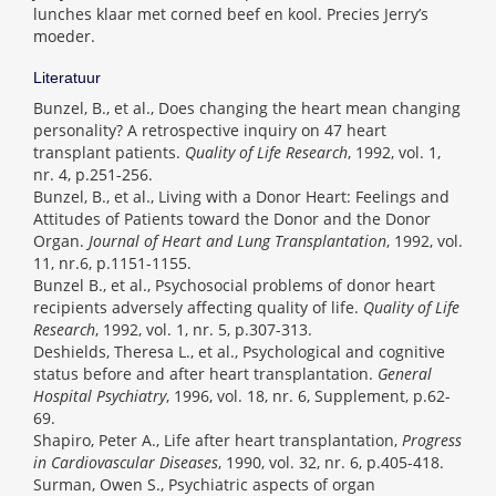
lunches klaar met corned beef en kool. Precies Jerry’s
moeder.
Literatuur
Bunzel, B., et al., Does changing the heart mean changing
personality? A retrospective inquiry on 47 heart
transplant patients.
Quality of Life Research
, 1992, vol. 1,
nr. 4, p.251-256.
Bunzel, B., et al., Living with a Donor Heart: Feelings and
Attitudes of Patients toward the Donor and the Donor
Organ.
Journal of Heart and Lung Transplantation
, 1992, vol.
11, nr.6, p.1151-1155.
Bunzel B., et al., Psychosocial problems of donor heart
recipients adversely affecting quality of life.
Quality of Life
Research
, 1992, vol. 1, nr. 5, p.307-313.
Deshields, Theresa L., et al., Psychological and cognitive
status before and after heart transplantation.
General
Hospital Psychiatry
, 1996, vol. 18, nr. 6, Supplement, p.62-
69.
Shapiro, Peter A., Life after heart transplantation,
Progress
in Cardiovascular Diseases
, 1990, vol. 32, nr. 6, p.405-418.
Surman, Owen S., Psychiatric aspects of organ