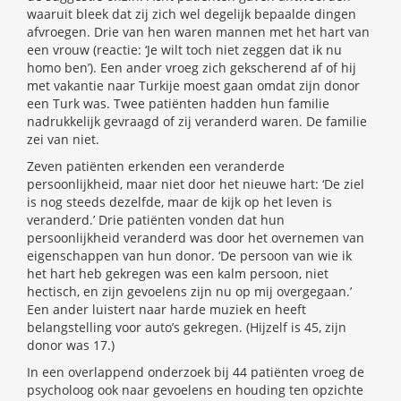
waaruit bleek dat zij zich wel degelijk bepaalde dingen
afvroegen. Drie van hen waren mannen met het hart van
een vrouw (reactie: ‘Je wilt toch niet zeggen dat ik nu
homo ben’). Een ander vroeg zich gekscherend af of hij
met vakantie naar Turkije moest gaan omdat zijn donor
een Turk was. Twee patiënten hadden hun familie
nadrukkelijk gevraagd of zij veranderd waren. De familie
zei van niet.
Zeven patiënten erkenden een veranderde
persoonlijkheid, maar niet door het nieuwe hart: ‘De ziel
is nog steeds dezelfde, maar de kijk op het leven is
veranderd.’ Drie patiënten vonden dat hun
persoonlijkheid veranderd was door het overnemen van
eigenschappen van hun donor. ‘De persoon van wie ik
het hart heb gekregen was een kalm persoon, niet
hectisch, en zijn gevoelens zijn nu op mij overgegaan.’
Een ander luistert naar harde muziek en heeft
belangstelling voor auto’s gekregen. (Hijzelf is 45, zijn
donor was 17.)
In een overlappend onderzoek bij 44 patiënten vroeg de
psycholoog ook naar gevoelens en houding ten opzichte