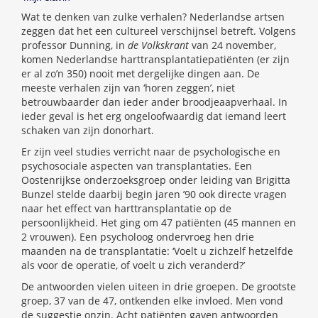
Wat te denken van zulke verhalen? Nederlandse artsen
zeggen dat het een cultureel verschijnsel betreft. Volgens
professor Dunning, in
de Volkskrant
van 24 november,
komen Nederlandse harttransplantatiepatiënten (er zijn
er al zo’n 350) nooit met dergelijke dingen aan. De
meeste verhalen zijn van ‘horen zeggen’, niet
betrouwbaarder dan ieder ander broodjeaapverhaal. In
ieder geval is het erg ongeloofwaardig dat iemand leert
schaken van zijn donorhart.
Er zijn veel studies verricht naar de psychologische en
psychosociale aspecten van transplantaties. Een
Oostenrijkse onderzoeksgroep onder leiding van Brigitta
Bunzel stelde daarbij begin jaren ’90 ook directe vragen
naar het effect van harttransplantatie op de
persoonlijkheid. Het ging om 47 patiënten (45 mannen en
2 vrouwen). Een psycholoog ondervroeg hen drie
maanden na de transplantatie: ‘Voelt u zichzelf hetzelfde
als voor de operatie, of voelt u zich veranderd?’
De antwoorden vielen uiteen in drie groepen. De grootste
groep, 37 van de 47, ontkenden elke invloed. Men vond
de suggestie onzin. Acht patiënten gaven antwoorden