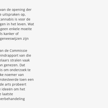
g van de opening der
 uitspraken op,
cannabis is voor de
gen in het leven. Wat
k geen enkele moeite
ls kanker of
 geneeswijzen zijn
 van de Commissie
eindrapport van die
elaars stralen vaak
kan genezen. Dat
 is om onderzoek te
jke noemer van
protesteerde toen een
de arts probeert
de ideeën om het
e laatste
overbehandeling