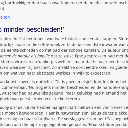
nog hardnekkiger dan haar opvattingen over de medische wetens
mh)
teiten
ts minder bescheiden!’
s deze herfst het toneel van twee historische eerste stappen. Sinte
tuurlijk, maar in diezelfde week zette de beroemdste inwoner van
, de eerste schreden op het pad der schone kunsten. De auteur on
amen: de natuur als familie
dat ze zulke fijne gesprekken had met 
 sloten, virussen en kankergezwellen – maar dat is maar een besc
gaven waarover zij beschikt. Zo maakt ze ook zeefdrukken, en goed
en om wat van haar abstracte werkjes in Wijk te exposeren.
n kunst, zoveel is duidelijk. ‘Dit is goed, meisje!’, luidde (aldus het
n commentaar. ‘Nu nog iets minder bescheiden en de handtekening
 Cynischer had nauwelijks gekund, maar gelukkig had niemand het i
heid van geest Jeroen eruit te knikkeren).
aloog met de natuur
hebben aangeschaft, hebben één van Irenes ze
je mogen bewonderen. Haar kunstwerken zijn, aldus de ter plekke 
sch vervolg op haar schrijfwerk. De verslaggever van het
UN
sloeg ook
 toon aan die bij zo’n gelegenheid gepast is: ‘Haar schilderijen la