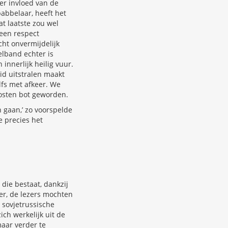
er invloed van de
babbelaar, heeft het
at laatste zou wel
 een respect
cht onvermijdelijk
elband echter is
nnerlijk heilig vuur.
id uitstralen maakt
lfs met afkeer. We
nosten bot geworden.
 gaan,’ zo voorspelde
 precies het
 die bestaat, dankzij
er, de lezers mochten
 sovjetrussische
ch werkelijk uit de
aar verder te