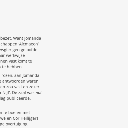
s bezet. Want Jomanda
nschappen ‘Alcmaeon’
uwsgierigen geloofde
aar werkwijze
enen vast komt te
n te hebben.
n rozen, aan Jomanda
 De antwoorden waren
even zou vast en zeker
 ‘vijf’. De zaal was
not
ag publiceerde.
en te boeien met
we en Cor Heilijgers
ige overtuiging