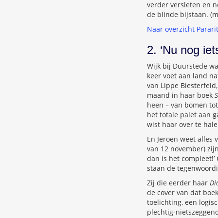
verder versleten en 
de blinde bijstaan. (
Naar overzicht Parari
2. ‘Nu nog ie
Wijk bij Duurstede wa
keer voet aan land na
van Lippe Biesterfeld
maand in haar boek
S
heen – van bomen tot
het totale palet aan 
wist haar over te hal
En Jeroen weet alles va
van 12 november) zij
dan is het compleet!’
staan de tegenwoordig
Zij die eerder haar
Di
de cover van dat boek
toelichting, een logi
plechtig-nietszeggende