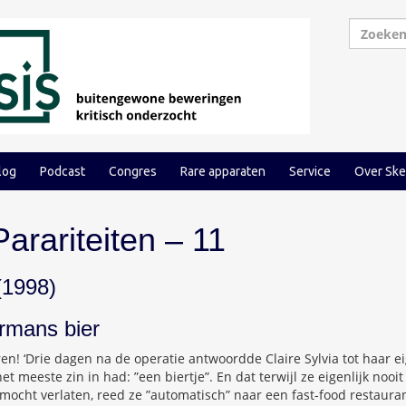
log
Podcast
Congres
Rare apparaten
Service
Over Ske
arariteiten – 11
1998)
ermans bier
ren! ‘Drie dagen na de operatie antwoordde Claire Sylvia tot haar e
t meeste zin in had: ”een biertje”. En dat terwijl ze eigenlijk nooi
 mocht verlaten, reed ze ”automatisch” naar een fast-food restaura