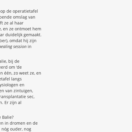
 op de operatietafel
ijpende omslag van
ft ze al haar
ie, en ze ontmoet hem
ar duidelijk gemaakt.
r), omdat hij zijn
healing session
in
ie, bij de
eerd om ‘de
n één, zo weet ze, en
tafel langs
fysiologen en
en van zintuigen,
ransplantatie sec,
 Er zijn al
 Balie?
ken in dromen en de
n nóg ouder, nog