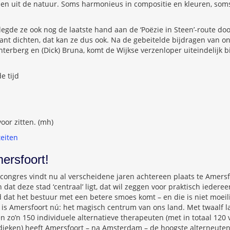
den uit de natuur. Soms harmonieus in compositie en kleuren, som
legde ze ook nog de laatste hand aan de ‘Poëzie in Steen’-route d
ant dichten, dat kan ze dus ook. Na de gebeitelde bijdragen van o
hterberg en (Dick) Bruna, komt de Wijkse verzenloper uiteindelijk b
e tijd
oor zitten. (mh)
teiten
ersfoort!
s-congres vindt nu al verscheidene jaren achtereen plaats te Amers
jn dat deze stad ‘centraal’ ligt, dat wil zeggen voor praktisch iedere
jd dat het bestuur met een betere smoes komt – en die is niet moeil
s Amersfoort nú: het magisch centrum van ons land. Met twaalf la
en zo’n 150 individuele alternatieve therapeuten (met in totaal 120 
ieken) heeft Amersfoort – na Amsterdam – de hoogste alterneuten