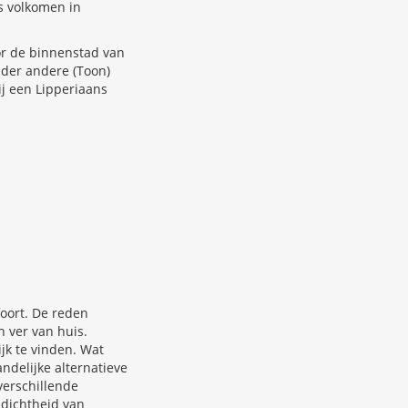
s volkomen in
oor de binnenstad van
nder andere (Toon)
ij een Lipperiaans
foort. De reden
en ver van huis.
ijk te vinden. Wat
ndelijke alternatieve
verschillende
dichtheid van