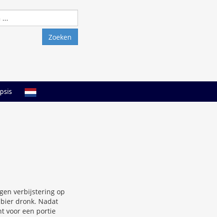
Zoeken
naar:
psis
igen verbijstering op
t bier dronk. Nadat
nt voor een portie