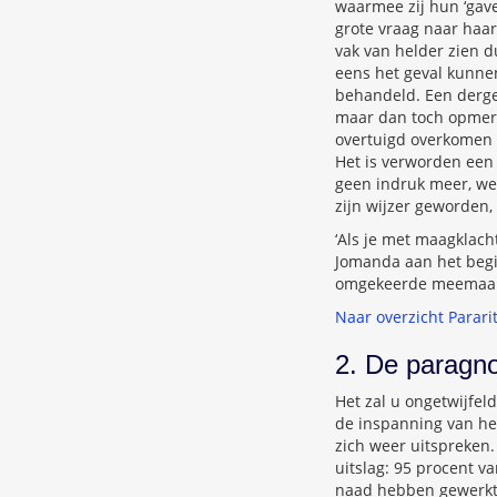
waarmee zij hun ‘gave
grote vraag naar haar
vak van helder zien du
eens het geval kunnen
behandeld. Een dergel
maar dan toch opmerke
overtuigd overkomen a
Het is verworden een 
geen indruk meer, we 
zijn wijzer geworden
‘Als je met maagklach
Jomanda aan het begi
omgekeerde meemaak
Naar overzicht Parari
2. De paragno
Het zal u ongetwijfeld
de inspanning van het
zich weer uitspreken
uitslag: 95 procent v
naad hebben gewerkt