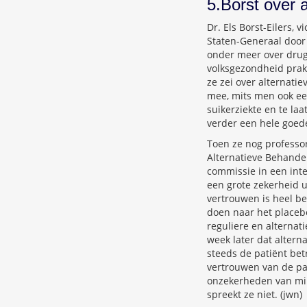
5.Borst over a
Dr. Els Borst-Eilers,
Staten-Generaal door
onder meer over drugs
volksgezondheid prakt
ze zei over alternati
mee, mits men ook een 
suikerziekte en te la
verder een hele goede
Toen ze nog professor
Alternatieve Behandel
commissie in een int
een grote zekerheid u
vertrouwen is heel be
doen naar het placeb
reguliere en alternat
week later dat altern
steeds de patiënt bet
vertrouwen van de pati
onzekerheden van min
spreekt ze niet. (jwn)