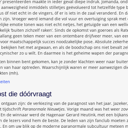
’ presenteerden maakte in ieder geval diepe indruk. Jomanda, ond
 aanwezigheid inmiddels stilletjes geëvolueerd tot hetzelfde type 
s óf niet echt in de vingers, óf er is iets in de zaal veranderd. En d
 zijn. Vroeger werd iemand die vol vuur en overtuiging sprak met
ijke emotie tonen was niet echt netjes, het getuigde van een welli
lijk ‘buiten zichzelf raken’. Sinds de opkomst van goeroes als Rat
llang geen teken meer van een ontembare drijfveer meer, van een i
voor maatschappelijk succes noodzakelijke pose. Absolute zekerhe
bekijken het met argwaan, en als de boodschap ons niet bevalt ze
, cynischer zo u wilt. En daarmee is het geheime wapen der parag
ten binnen bent gekomen, kan je zonder klachten weer naar buiten
n van haar optreden. Waarschijnlijk waren er meer aanwezigen die
ten (mh).
teiten
st die dóórvraagt
 ontgaan zijn: de verkiezing van de paragnost van het jaar. Jazeker,
 tijdschrift
Paranormale Nieuwtjes
. Vorige maand was het weer zov
. En de winnaar werd de Hagenaar Gerard Heutink, met een bijkans
an de lezers vond hem de beste. De leden van zijn fanclub moeten zi
. En om uw blik op de moderne paranormale subcultuur meteen m