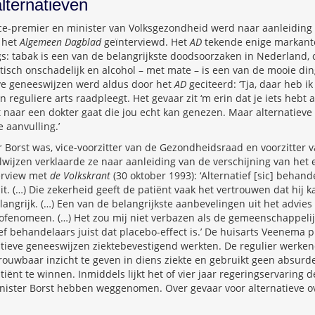
lternatieven
 vice-premier en minister van Volksgezondheid werd naar aanleidin
 het
Algemeen Dagblad
geïnterviewd. Het
AD
tekende enige markante
: tabak is een van de belangrijkste doodsoorzaken in Nederland, 
isch onschadelijk en alcohol – met mate – is een van de mooie din
eve geneeswijzen werd aldus door het
AD
geciteerd: ‘Tja, daar heb i
reguliere arts raadpleegt. Het gevaar zit ‘m erin dat je iets hebt a
at naar een dokter gaat die jou echt kan genezen. Maar alternatieve
 aanvulling.’
 Borst was, vice-voorzitter van de Gezondheidsraad en voorzitter
wijzen verklaarde ze naar aanleiding van de verschijning van het 
erview met
de Volkskrant
(30 oktober 1993): ‘Alternatief [sic] behand
it. (…) Die zekerheid geeft de patiënt vaak het vertrouwen dat hij 
langrijk. (…) Een van de belangrijkste aanbevelingen uit het advies
ofenomeen. (…) Het zou mij niet verbazen als de gemeenschappeli
ief behandelaars juist dat placebo-effect is.’ De huisarts Veenema 
atieve geneeswijzen ziektebevestigend werkten. De regulier werken
rouwbaar inzicht te geven in diens ziekte en gebruikt geen absur
ënt te winnen. Inmiddels lijkt het of vier jaar regeringservaring d
ister Borst hebben weggenomen. Over gevaar voor alternatieve 