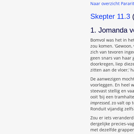
Naar overzicht Parari
Skepter 11.3
(
1. Jomanda v
Bomvol was het in he
zou komen. ‘Gewoon, v
zich van tevoren inge
geen snars van haar 
doorkregen, liep diez
zitten aan de vloer,’
De aanwezigen mochte
voorleggen. En heel w
steevast stellig en va
ooit ‘bij een tramhalt
impressed
, zo valt op
Ronduit vijandig zelfs
Zou er iets veranderd
dergelijke precies-va
met dezelfde grappen e