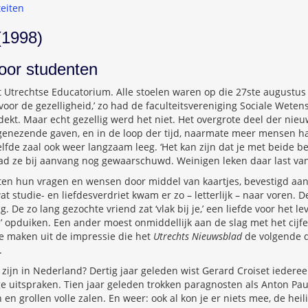
teiten
1998)
oor studenten
t Utrechtse Educatorium. Alle stoelen waren op die 27ste augustu
oor de gezelligheid,’ zo had de faculteitsvereniging Sociale Wete
dekt. Maar echt gezellig werd het niet. Het overgrote deel der nie
genezende gaven, en in de loop der tijd, naarmate meer mensen h
elfde zaal ook weer langzaam leeg. ‘Het kan zijn dat je met beide b
 had ze bij aanvang nog gewaarschuwd. Weinigen leken daar last va
n hun vragen en wensen door middel van kaartjes, bevestigd aa
at studie- en liefdesverdriet kwam er zo – letterlijk – naar voren.
ag. De zo lang gezochte vriend zat ‘vlak bij je,’ een liefde voor het l
e’ opduiken. Een ander moest onmiddellijk aan de slag met het cijfer
 te maken uit de impressie die het
Utrechts Nieuwsblad
de volgende d
.
 zijn in Nederland? Dertig jaar geleden wist Gerard Croiset iedere
ge uitspraken. Tien jaar geleden trokken paragnosten als Anton Pau
n grollen volle zalen. En weer: ook al kon je er niets mee, de heil