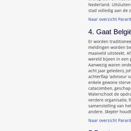
Nederland. Uitsluiten
stad volledig aan de 
Naar overzicht Parari
4. Gaat Belg
Er worden traditionee
meldingen worden bes
maaiveld uitsteekt. 
wereld bijeen in een 
Aanwezig waren onder
acht jaar geleden), J
achterflap ‘adviseur 
enkele gewone sterve
catacomben, geschap
Waterschoot de opdra
verdere organisatie, 
samenstelling van het
andere.
Skepter
houdt
Naar overzicht Parari