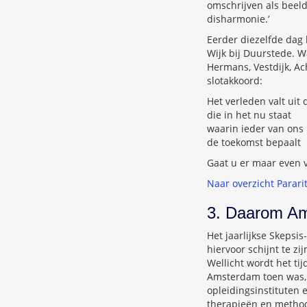
omschrijven als beel
disharmonie.’
Eerder diezelfde dag 
Wijk bij Duurstede. W
Hermans, Vestdijk, Ac
slotakkoord:
Het verleden valt uit d
die in het nu staat
waarin ieder van ons
de toekomst bepaalt
Gaat u er maar even v
Naar overzicht Parari
3. Daarom Am
Het jaarlijkse Skepsi
hiervoor schijnt te zi
Wellicht wordt het ti
Amsterdam toen was, i
opleidingsinstituten 
therapieën en method