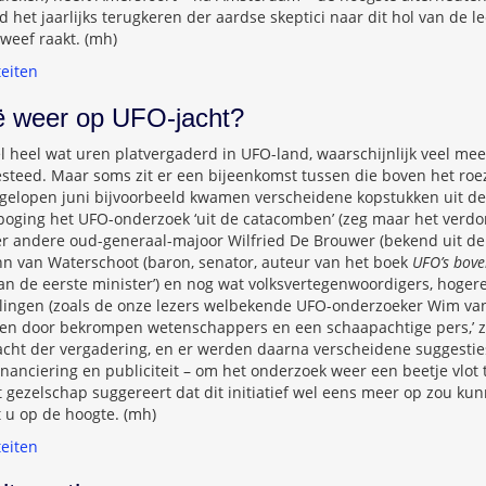
d het jaarlijks terugkeren der aardse skeptici naar dit hol van de 
zweef raakt. (mh)
teiten
ië weer op UFO-jacht?
l heel wat uren platvergaderd in UFO-land, waarschijnlijk veel me
teed. Maar soms zit er een bijeenkomst tussen die boven het r
Afgelopen juni bijvoorbeeld kwamen verscheidene kopstukken uit d
poging het UFO-onderzoek ‘uit de catacomben’ (zeg maar het verdo
 andere oud-generaal-majoor Wilfried De Brouwer (bekend uit de
ohn van Waterschoot (baron, senator, auteur van het boek
UFO’s bove
van de eerste minister’) en nog wat volksvertegenwoordigers, hoge
lingen (zoals de onze lezers welbekende UFO-onderzoeker Wim van 
en door bekrompen wetenschappers en een schaapachtige pers,’ z
cht der vergadering, en er werden daarna verscheidene suggestie
financiering en publiciteit – om het onderzoek weer een beetje vlot 
 gezelschap suggereert dat dit initiatief wel eens meer op zou ku
 u op de hoogte. (mh)
teiten