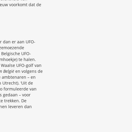
leeuw voorkomt dat de
er dan er aan UFO-
oezemoezende
e Belgische UFO-
mhoekje) te halen.
 Waalse UFO-golf van
n België
en volgens de
re ambtenaren – en
Utrecht). ‘Uit de
o formuleerde van
s gedaan – voor
te trekken. De
nnen leveren dan