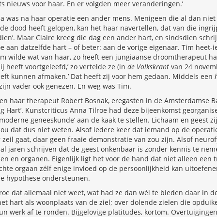
ets nieuws voor haar. En er volgden meer veranderingen.’
lvia was na haar operatie een ander mens. Menigeen die al dan niet
de dood heeft gelopen, kan het haar navertellen, dat van die ingr
dien’. Maar Claire kreeg die dag een ander hart, en sindsdien schrij
oe aan datzelfde hart – of beter: aan de vorige eigenaar. Tim heet-
im wilde wat van haar, zo heeft een jungiaanse droomtherapeut ha
ij heeft voortgeleefd,’ zo vertelde ze (in
de Volkskrant
van 24 novembe
eeft kunnen afmaken.’ Dat heeft zij voor hem gedaan. Middels een
zijn vader ook genezen. En weg was Tim.
en haar therapeut Robert Bosnak, eregasten in de Amsterdamse Bal
lig Hart’. Kunstcriticus Anna Tilroe had deze bijeenkomst georganis
moderne geneeskunde’ aan de kaak te stellen. Lichaam en geest zij
u dat dus niet weten. Alsof iedere keer dat iemand op de operatie
eil gaat, daar geen fraaie demonstratie van zou zijn. Alsof neuro
t al jaren schrijven dat de geest onkenbaar is zonder kennis te nem
en organen. Eigenlijk ligt het voor de hand dat niet alleen een t
hte orgaan zélf enige invloed op de persoonlijkheid kan uitoefenen.
ze hypothese ondersteunen.
oe dat allemaal niet weet, wat had ze dan wél te bieden daar in de
et hart als woonplaats van de ziel; over dolende zielen die opdui
 werk af te ronden. Bijgelovige platitudes, kortom. Overtuiginge