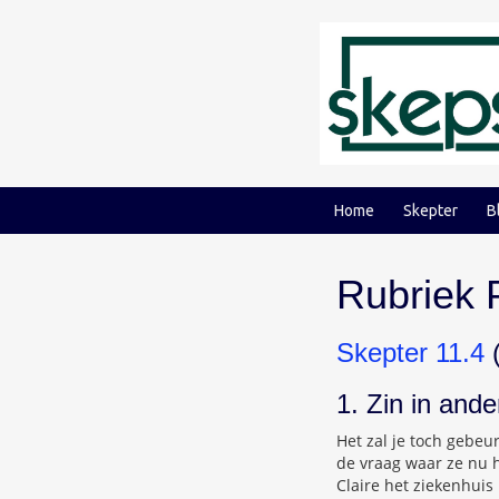
Ga
Ga
naar
naar
inhoud
hoofdmenu
Home
Skepter
B
Rubriek P
Skepter 11.4
(
1. Zin in and
Het zal je toch gebeu
de vraag waar ze nu he
Claire het ziekenhuis