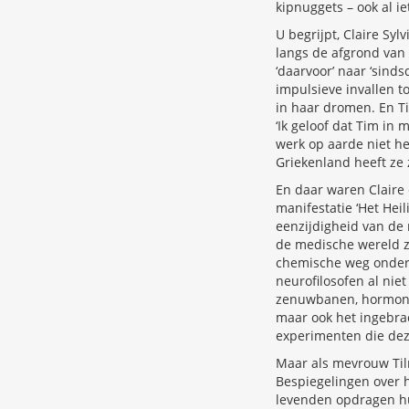
kipnuggets – ook al i
U begrijpt, Claire Sy
langs de afgrond van 
‘daarvoor’ naar ‘sinds
impulsieve invallen t
in haar dromen. En T
‘Ik geloof dat Tim in m
werk op aarde niet h
Griekenland heeft ze 
En daar waren Claire 
manifestatie ‘Het Hei
eenzijdigheid van de 
de medische wereld zo
chemische weg onder z
neurofilosofen al nie
zenuwbanen, hormonen 
maar ook het ingebrac
experimenten die de
Maar als mevrouw Tilr
Bespiegelingen over h
levenden opdragen hun