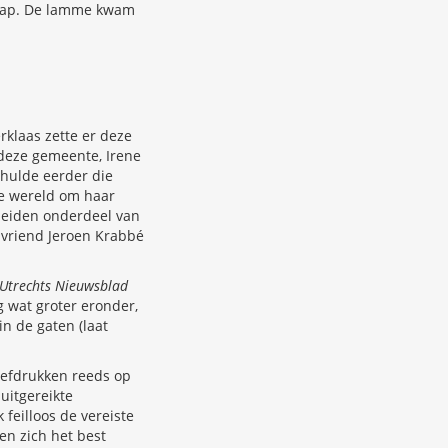
chap. De lamme kwam
rklaas zette er deze
 deze gemeente, Irene
thulde eerder die
de wereld om haar
heiden onderdeel van
e vriend Jeroen Krabbé
Utrechts Nieuwsblad
 wat groter eronder,
n de gaten (laat
efdrukken reeds op
uitgereikte
 feilloos de vereiste
ten zich het best