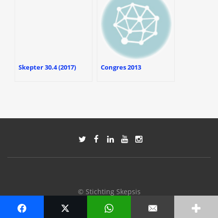
Skepter 30.4 (2017)
Congres 2013
© Stichting Skepsis
↑