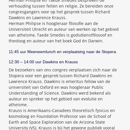
Herman Philipse en Taede Smedes bespreken de
verhouding tussen feiten en religie. Ze bereiden onze
congresgangers voor op het gesprek tussen Richard
Dawkins en Lawrence Krauss.
Herman Philipse is hoogleraar filosofie aan de
Universiteit Utrecht en auteur van werken op het gebied
van atheïsme, Taede Smedes is godsdienstfilosoof en
theoloog en auteur van het boek God én Darwin.
11:45 uur Meeneemlunch en verplaatsing naar de Stopera
12:30 – 14:00 uur Dawkins en Krauss
De bezoekers van ons congres verplaatsen zich naar de
Stopera voor een gesprek tussen Richard Dawkins en
Lawrence Krauss. Dawkins is emeritus fellow van de
universiteit van Oxford en was hoogleraar Public
Understanding of Science. Dawkins werd bekend als
auteur en spreker op het gebied van evolutie en
atheïsme.
Krauss is Amerikaans-Canadees theoretisch fysicus en
kosmoloog en Foundation Professor van de School of
Earth and Space Exploration van de Arizona State
University (VS). Krauss is bij het gewone publiek vooral