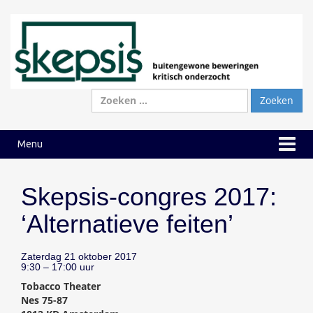
Ga
Ga
naar
naar
inhoud
hoofdmenu
Zoeken
naar:
Menu
Skepsis-congres 2017:
‘Alternatieve feiten’
Zaterdag 21 oktober 2017
9:30 – 17:00 uur
Tobacco Theater
Nes 75-87