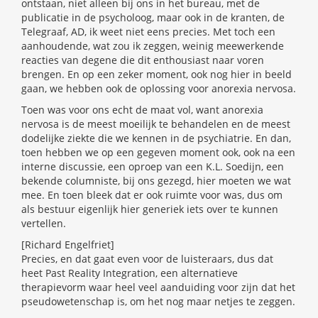
ontstaan, niet alleen bij ons in het bureau, met de
publicatie in de psycholoog, maar ook in de kranten, de
Telegraaf, AD, ik weet niet eens precies. Met toch een
aanhoudende, wat zou ik zeggen, weinig meewerkende
reacties van degene die dit enthousiast naar voren
brengen. En op een zeker moment, ook nog hier in beeld
gaan, we hebben ook de oplossing voor anorexia nervosa.
Toen was voor ons echt de maat vol, want anorexia
nervosa is de meest moeilijk te behandelen en de meest
dodelijke ziekte die we kennen in de psychiatrie. En dan,
toen hebben we op een gegeven moment ook, ook na een
interne discussie, een oproep van een K.L. Soedijn, een
bekende columniste, bij ons gezegd, hier moeten we wat
mee. En toen bleek dat er ook ruimte voor was, dus om
als bestuur eigenlijk hier generiek iets over te kunnen
vertellen.
[Richard Engelfriet]
Precies, en dat gaat even voor de luisteraars, dus dat
heet Past Reality Integration, een alternatieve
therapievorm waar heel veel aanduiding voor zijn dat het
pseudowetenschap is, om het nog maar netjes te zeggen.