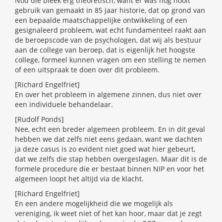
Nou die bleek erg theoretisch, want er was nog nooit
gebruik van gemaakt in 85 jaar historie, dat op grond van
een bepaalde maatschappelijke ontwikkeling of een
gesignaleerd probleem, wat echt fundamenteel raakt aan
de beroepscode van de psychologen, dat wij als bestuur
aan de college van beroep, dat is eigenlijk het hoogste
college, formeel kunnen vragen om een stelling te nemen
of een uitspraak te doen over dit probleem.
[Richard Engelfriet]
En over het probleem in algemene zinnen, dus niet over
een individuele behandelaar.
[Rudolf Ponds]
Nee, echt een breder algemeen probleem. En in dit geval
hebben we dat zelfs niet eens gedaan, want we dachten
ja deze casus is zo evident niet goed wat hier gebeurt,
dat we zelfs die stap hebben overgeslagen. Maar dit is de
formele procedure die er bestaat binnen NIP en voor het
algemeen loopt het altijd via de klacht.
[Richard Engelfriet]
En een andere mogelijkheid die we mogelijk als
vereniging, ik weet niet of het kan hoor, maar dat je zegt