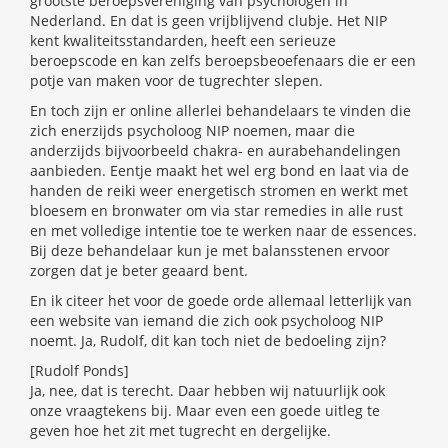
grootste beroepsvereniging van psychologen in
Nederland. En dat is geen vrijblijvend clubje. Het NIP
kent kwaliteitsstandarden, heeft een serieuze
beroepscode en kan zelfs beroepsbeoefenaars die er een
potje van maken voor de tugrechter slepen.
En toch zijn er online allerlei behandelaars te vinden die
zich enerzijds psycholoog NIP noemen, maar die
anderzijds bijvoorbeeld chakra- en aurabehandelingen
aanbieden. Eentje maakt het wel erg bond en laat via de
handen de reiki weer energetisch stromen en werkt met
bloesem en bronwater om via star remedies in alle rust
en met volledige intentie toe te werken naar de essences.
Bij deze behandelaar kun je met balansstenen ervoor
zorgen dat je beter geaard bent.
En ik citeer het voor de goede orde allemaal letterlijk van
een website van iemand die zich ook psycholoog NIP
noemt. Ja, Rudolf, dit kan toch niet de bedoeling zijn?
[Rudolf Ponds]
Ja, nee, dat is terecht. Daar hebben wij natuurlijk ook
onze vraagtekens bij. Maar even een goede uitleg te
geven hoe het zit met tugrecht en dergelijke.