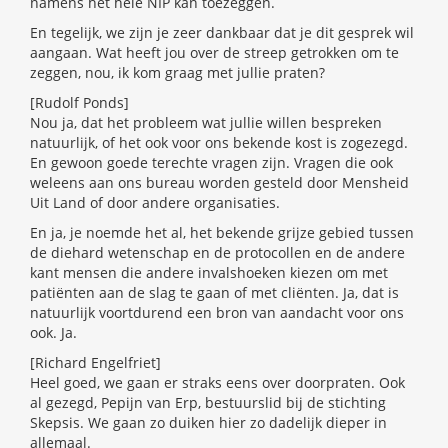
namens het hele NIP kan toezeggen.
En tegelijk, we zijn je zeer dankbaar dat je dit gesprek wil
aangaan. Wat heeft jou over de streep getrokken om te
zeggen, nou, ik kom graag met jullie praten?
[Rudolf Ponds]
Nou ja, dat het probleem wat jullie willen bespreken
natuurlijk, of het ook voor ons bekende kost is zogezegd.
En gewoon goede terechte vragen zijn. Vragen die ook
weleens aan ons bureau worden gesteld door Mensheid
Uit Land of door andere organisaties.
En ja, je noemde het al, het bekende grijze gebied tussen
de diehard wetenschap en de protocollen en de andere
kant mensen die andere invalshoeken kiezen om met
patiënten aan de slag te gaan of met cliënten. Ja, dat is
natuurlijk voortdurend een bron van aandacht voor ons
ook. Ja.
[Richard Engelfriet]
Heel goed, we gaan er straks eens over doorpraten. Ook
al gezegd, Pepijn van Erp, bestuurslid bij de stichting
Skepsis. We gaan zo duiken hier zo dadelijk dieper in
allemaal.