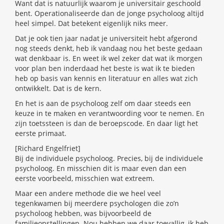
Want dat is natuurlijk waarom je universitair geschoold
bent. Operationaliseerde dan de jonge psycholoog altijd
heel simpel. Dat betekent eigenlijk niks meer.
Dat je ook tien jaar nadat je universiteit hebt afgerond
nog steeds denkt, heb ik vandaag nou het beste gedaan
wat denkbaar is. En weet ik wel zeker dat wat ik morgen
voor plan ben inderdaad het beste is wat ik te bieden
heb op basis van kennis en literatuur en alles wat zich
ontwikkelt. Dat is de kern.
En het is aan de psycholoog zelf om daar steeds een
keuze in te maken en verantwoording voor te nemen. En
zijn toetssteen is dan de beroepscode. En daar ligt het
eerste primaat.
[Richard Engelfriet]
Bij de individuele psycholoog. Precies, bij de individuele
psycholoog. En misschien dit is maar even dan een
eerste voorbeeld, misschien wat extreem.
Maar een andere methode die we heel veel
tegenkwamen bij meerdere psychologen die zo’n
psycholoog hebben, was bijvoorbeeld de
familieopstellingen. Nou hebben we daar toevallig, ik heb