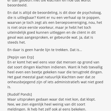
er dan gebeurt met die klachten en hoe dat wordt
beoordeeld.
En dat is altijd de beoordeling, is dit door de psycholoog,
die is uitlegbaar? Komt er nu een verhaal op te poppen,
waarvan je toch zegt als een beroepsvereniging, nou, het
is niet onze eerste voorkeur, maar je hebt het toch
uiteindelijk goed kunnen uitleggen en de cliënt in dit
geval was aangesproken, er gebeurde wat. Ja, dat is
steeds het.
En daar is geen harde lijn te trekken. Dat is…
[Pepijn van Erp]
En er komt het wel eens voor dat mensen op grond van
dat soort dingen klachten indienen. Want ik heb toevallig
heel even een beetje gekeken naar die terugtrekt dingen.
Het gaat meestal gaat natuurlijk klachten over dat ze
onheusbejegend zijn of iets administratiefs wat niet goed
is.
[Rudolf Ponds]
Maar uitspraken gedaan waar dat niet kon, dat klopt.
Nee, we zien eigenlijk heel weinig van dit soort
meldingen. Ik heb het zelf ook al eens bekeken.