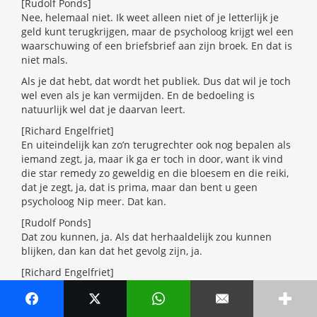
[Rudolf Ponds]
Nee, helemaal niet. Ik weet alleen niet of je letterlijk je
geld kunt terugkrijgen, maar de psycholoog krijgt wel een
waarschuwing of een briefsbrief aan zijn broek. En dat is
niet mals.
Als je dat hebt, dat wordt het publiek. Dus dat wil je toch
wel even als je kan vermijden. En de bedoeling is
natuurlijk wel dat je daarvan leert.
[Richard Engelfriet]
En uiteindelijk kan zo’n terugrechter ook nog bepalen als
iemand zegt, ja, maar ik ga er toch in door, want ik vind
die star remedy zo geweldig en die bloesem en die reiki,
dat je zegt, ja, dat is prima, maar dan bent u geen
psycholoog Nip meer. Dat kan.
[Rudolf Ponds]
Dat zou kunnen, ja. Als dat herhaaldelijk zou kunnen
blijken, dan kan dat het gevolg zijn, ja.
[Richard Engelfriet]
En ook nog even, jullie hebben, neem ik aan, als Nip ook
jaarcongressen, bijeenkomsten, jullie hebben ook een
blad, een website, noem het allemaal maar op. Je zou ook