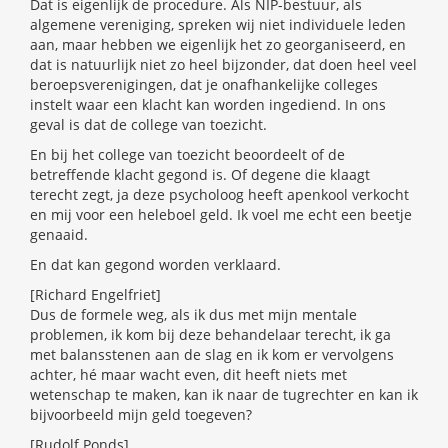
Dat is eigenlijk de procedure. Als NIP-bestuur, als
algemene vereniging, spreken wij niet individuele leden
aan, maar hebben we eigenlijk het zo georganiseerd, en
dat is natuurlijk niet zo heel bijzonder, dat doen heel veel
beroepsverenigingen, dat je onafhankelijke colleges
instelt waar een klacht kan worden ingediend. In ons
geval is dat de college van toezicht.
En bij het college van toezicht beoordeelt of de
betreffende klacht gegond is. Of degene die klaagt
terecht zegt, ja deze psycholoog heeft apenkool verkocht
en mij voor een heleboel geld. Ik voel me echt een beetje
genaaid.
En dat kan gegond worden verklaard.
[Richard Engelfriet]
Dus de formele weg, als ik dus met mijn mentale
problemen, ik kom bij deze behandelaar terecht, ik ga
met balansstenen aan de slag en ik kom er vervolgens
achter, hé maar wacht even, dit heeft niets met
wetenschap te maken, kan ik naar de tugrechter en kan ik
bijvoorbeeld mijn geld toegeven?
[Rudolf Ponds]