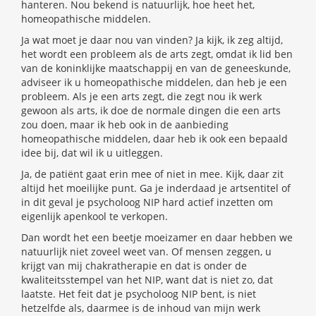
hanteren. Nou bekend is natuurlijk, hoe heet het,
homeopathische middelen.
Ja wat moet je daar nou van vinden? Ja kijk, ik zeg altijd,
het wordt een probleem als de arts zegt, omdat ik lid ben
van de koninklijke maatschappij en van de geneeskunde,
adviseer ik u homeopathische middelen, dan heb je een
probleem. Als je een arts zegt, die zegt nou ik werk
gewoon als arts, ik doe de normale dingen die een arts
zou doen, maar ik heb ook in de aanbieding
homeopathische middelen, daar heb ik ook een bepaald
idee bij, dat wil ik u uitleggen.
Ja, de patiënt gaat erin mee of niet in mee. Kijk, daar zit
altijd het moeilijke punt. Ga je inderdaad je artsentitel of
in dit geval je psycholoog NIP hard actief inzetten om
eigenlijk apenkool te verkopen.
Dan wordt het een beetje moeizamer en daar hebben we
natuurlijk niet zoveel weet van. Of mensen zeggen, u
krijgt van mij chakratherapie en dat is onder de
kwaliteitsstempel van het NIP, want dat is niet zo, dat
laatste. Het feit dat je psycholoog NIP bent, is niet
hetzelfde als, daarmee is de inhoud van mijn werk