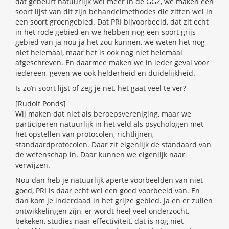
dat gebeurt natuurlijk wel meer in de GGZ, we maken een
soort lijst van dit zijn behandelmethodes die zitten wel in
een soort groengebied. Dat PRI bijvoorbeeld, dat zit echt
in het rode gebied en we hebben nog een soort grijs
gebied van ja nou ja het zou kunnen, we weten het nog
niet helemaal, maar het is ook nog niet helemaal
afgeschreven. En daarmee maken we in ieder geval voor
iedereen, geven we ook helderheid en duidelijkheid.
Is zo’n soort lijst of zeg je net, het gaat veel te ver?
[Rudolf Ponds]
Wij maken dat niet als beroepsvereniging, maar we
participeren natuurlijk in het veld als psychologen met
het opstellen van protocolen, richtlijnen,
standaardprotocolen. Daar zit eigenlijk de standaard van
de wetenschap in. Daar kunnen we eigenlijk naar
verwijzen.
Nou dan heb je natuurlijk aperte voorbeelden van niet
goed, PRI is daar echt wel een goed voorbeeld van. En
dan kom je inderdaad in het grijze gebied. Ja en er zullen
ontwikkelingen zijn, er wordt heel veel onderzocht,
bekeken, studies naar effectiviteit, dat is nog niet