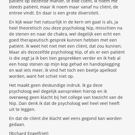
patiënt op dezelfde manier, of elke cliënt, ik noem me
steeds patiënt, maar ik noem maar vanaf nu cliënt, de
entree vindt. En daar is een grote diversiteit.
En kijk waar het natuurlijk in de kern om gaat is als, ja
heel theoretisch zou deze psycholoog Nip, misschien na
de stenen en naar de chakra, wel degelijk een echt een
goed therapeutisch gesprek kunnen hebben met een
patiënt. Ik weet het niet met een cliënt, dat zou kunnen.
Maar als dezezelfde psycholoog Nip, of als er een patiënt
is die zegt ja ik ben tien gesprekken verder en ik heb al
een hoop stenen op mijn kop gehad en handoplegging
en wat iets meer, ik vind het toch een beetje apelkool
worden, want het schiet niet op.
Het maakt geen deskundige indruk. Ik ga deze
psycholoog wel degelijk aanspreken hierop en ik
overweeg geen klacht bij het college van toezicht van de
Nip. Dan denk ik dat de psycholoog wel heel veel heeft
uit te leggen.
En dat de cliënt die klacht wel eens gegond kan worden
gedaan.
[Richard Engelfriet]