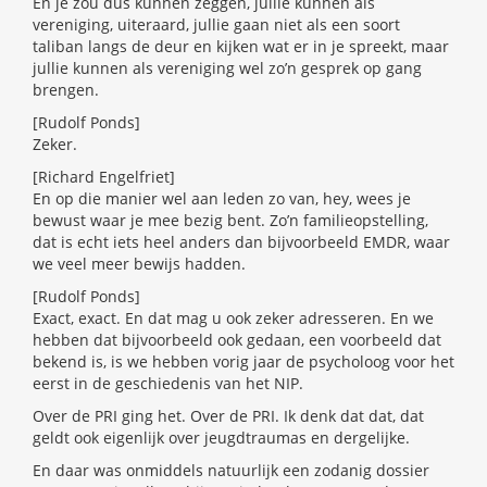
En je zou dus kunnen zeggen, jullie kunnen als
vereniging, uiteraard, jullie gaan niet als een soort
taliban langs de deur en kijken wat er in je spreekt, maar
jullie kunnen als vereniging wel zo’n gesprek op gang
brengen.
[Rudolf Ponds]
Zeker.
[Richard Engelfriet]
En op die manier wel aan leden zo van, hey, wees je
bewust waar je mee bezig bent. Zo’n familieopstelling,
dat is echt iets heel anders dan bijvoorbeeld EMDR, waar
we veel meer bewijs hadden.
[Rudolf Ponds]
Exact, exact. En dat mag u ook zeker adresseren. En we
hebben dat bijvoorbeeld ook gedaan, een voorbeeld dat
bekend is, is we hebben vorig jaar de psycholoog voor het
eerst in de geschiedenis van het NIP.
Over de PRI ging het. Over de PRI. Ik denk dat dat, dat
geldt ook eigenlijk over jeugdtraumas en dergelijke.
En daar was onmiddels natuurlijk een zodanig dossier