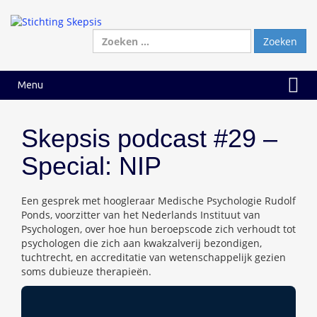
Ga
Ga
naar
naar
inhoud
hoofdmenu
Zoeken
naar:
Menu
Skepsis podcast #29 –
Special: NIP
Een gesprek met hoogleraar Medische Psychologie Rudolf
Ponds, voorzitter van het Nederlands Instituut van
Psychologen, over hoe hun beroepscode zich verhoudt tot
psychologen die zich aan kwakzalverij bezondigen,
tuchtrecht, en accreditatie van wetenschappelijk gezien
soms dubieuze therapieën.