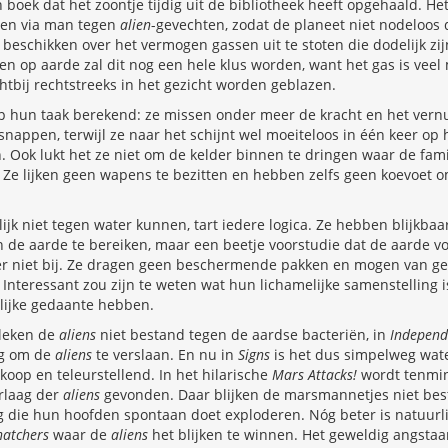
 boek dat het zoontje tijdig uit de bibliotheek heeft opgehaald. Het 
men via man tegen
alien
-gevechten, zodat de planeet niet nodeloos
beschikken over het vermogen gassen uit te stoten die dodelijk zi
en op aarde zal dit nog een hele klus worden, want het gas is veel 
htbij rechtstreeks in het gezicht worden geblazen.
op hun taak berekend: ze missen onder meer de kracht en het vernu
tsnappen, terwijl ze naar het schijnt wel moeiteloos in één keer op
 Ook lukt het ze niet om de kelder binnen te dringen waar de fami
 Ze lijken geen wapens te bezitten en hebben zelfs geen koevoet 
ijk niet tegen water kunnen, tart iedere logica. Ze hebben blijkbaar
 de aarde te bereiken, maar een beetje voorstudie dat de aarde v
 er niet bij. Ze dragen geen beschermende pakken en mogen van ge
t. Interessant zou zijn te weten wat hun lichamelijke samenstelling 
elijke gedaante hebben.
leken de
aliens
niet bestand tegen de aardse bacteriën, in
Independ
eg om de
aliens
te verslaan. En nu in
Signs
is het dus simpelweg wat
koop en teleurstellend. In het hilarische
Mars Attacks!
wordt tenmin
rlaag der
aliens
gevonden. Daar blijken de marsmannetjes niet bes
 die hun hoofden spontaan doet exploderen. Nóg beter is natuurlij
natchers
waar de
aliens
het blijken te winnen. Het geweldig angsta