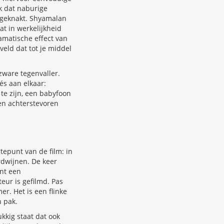
k dat naburige
 geknakt. Shyamalan
at in werkelijkheid
amatische effect van
eld dat tot je middel
ware tegenvaller.
és aan elkaar:
 te zijn, een babyfoon
en achterstevoren
tepunt van de film: in
rdwijnen. De keer
ont een
eur is gefilmd. Pas
r. Het is een flinke
 pak.
ukkig staat dat ook