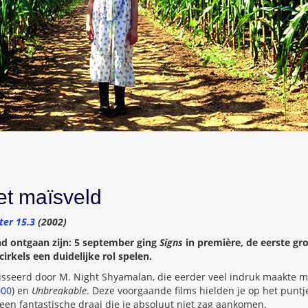
het maïsveld
ter 15.3
(2002)
nd ontgaan zijn: 5 september ging
Signs
in première, de eerste gr
irkels een duidelijke rol spelen.
isseerd door M. Night Shyamalan, die eerder veel indruk maakte 
000
) en
Unbreakable
. Deze voorgaande films hielden je op het puntje
en fantastische draai die je absoluut niet zag aankomen.