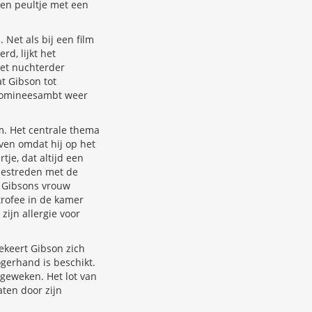
men peultje met een
Net als bij een film
rd, lijkt het
het nuchterder
t Gibson tot
n domineesambt weer
lm. Het centrale thema
leven omdat hij op het
je, dat altijd een
bestreden met de
n Gibsons vrouw
rofee in de kamer
zijn allergie voor
bekeert Gibson zich
ogerhand is beschikt.
 geweken. Het lot van
aten door zijn