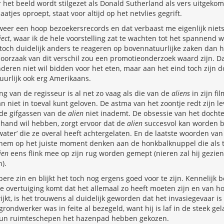
 het beeld wordt stilgezet als Donald Sutherland als vers uitgeko
tjes oproept, staat voor altijd op het netvlies gegrift.
weer een hoop bezoekersrecords en dat verbaast me eigenlijk niets. 
ject
, waar ik de hele voorstelling zat te wachten tot het spannend we
toch duidelijk anders te reageren op bovennatuurlijke zaken dan 
oorzaak van dit verschil zou een promotieonderzoek waard zijn. Da
inderen niet wil bidden voor het eten, maar aan het eind toch zij
tuurlijk ook erg Amerikaans.
ng van de regisseur is al net zo vaag als die van de
aliens
in zijn fi
l dan niet in toeval kunt geloven. De astma van het zoontje redt zijn 
de gifgassen van de
alien
niet inademt. De obsessie van het dochtert
e hand wil hebben, zorgt ervoor dat de
alien
succesvol kan worden 
 water’ die ze overal heeft achtergelaten. En de laatste woorden va
 hem op het juiste moment denken aan de honkbalknuppel die als t
ien
eens flink mee op zijn rug worden gemept (nieren zal hij gezien 
).
epere zin en blijkt het toch nog ergens goed voor te zijn. Kennelijk 
de overtuiging komt dat het allemaal zo heeft moeten zijn en van h
jkt, is het trouwens al duidelijk geworden dat het invasiegevaar is
ondwerker was in feite al bezegeld, want hij is laf in de steek gel
 hun ruimteschepen het hazenpad hebben gekozen.