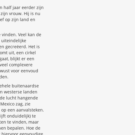
 half jaar eerder zijn
ijn vrouw. Hij is nu
f op zijn land en
 vinden. Veel kan de
uiteindelijke
n gecreëerd. Het is
mt uit, een cirkel
at, blijkt er een
 veel complexere
ewust voor eenvoud
nden.
lgehele buitenaardse
 in westerse landen
n de lucht hangende
Mexico zag, zie
 op een aanvalsteken.
ft onduidelijk) te
en te vinden, maar
nnen bepalen. Hoe de
s
hiervoor eenvoudige