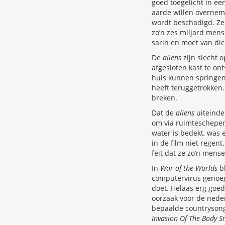
goed toegelicht in een
aarde willen overne
wordt beschadigd. Ze 
zo’n zes miljard mens
sarin en moet van dic
De
aliens
zijn slecht 
afgesloten kast te on
huis kunnen springen.
heeft teruggetrokken.
breken.
Dat de
aliens
uiteindel
om via ruimteschepen
water is bedekt, was
in de film niet regen
feit dat ze zo’n mens
In
War of the Worlds
b
computervirus geno
doet. Helaas erg goed
oorzaak voor de nede
bepaalde countrysong
Invasion Of The Body S