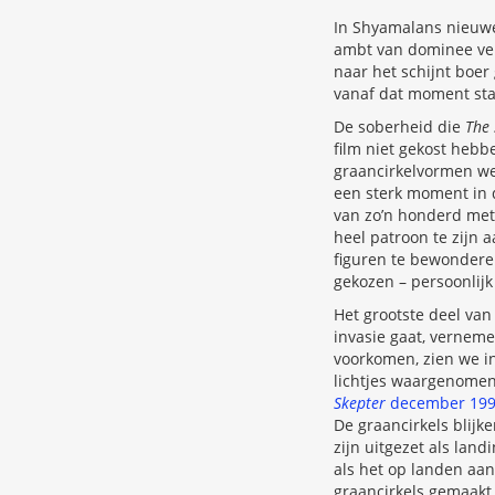
In Shyamalans nieuwe 
ambt van dominee verb
naar het schijnt boer
vanaf dat moment sta
De soberheid die
The 
film niet gekost hebb
graancirkelvormen we
een sterk moment in d
van zo’n honderd mete
heel patroon te zijn 
figuren te bewonderen
gekozen – persoonlijk
Het grootste deel van
invasie gaat, verneme
voorkomen, zien we i
lichtjes waargenomen 
Skepter
december 19
De graancirkels blijk
zijn uitgezet als la
als het op landen aa
graancirkels gemaakt z