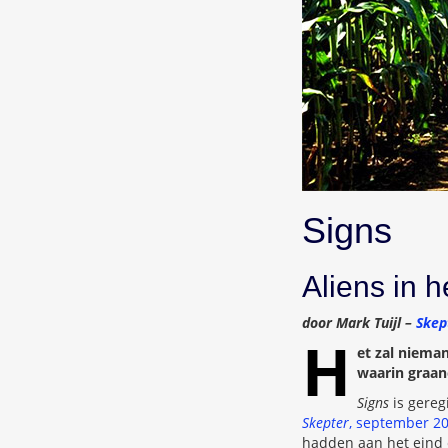
Signs
Aliens in 
door Mark Tuijl –
Skep
H
et zal niema
waarin graanc
Signs
is gereg
Skepter
, september 2
hadden aan het eind e