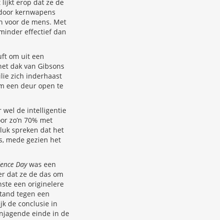
lijkt erop dat ze de
 door kernwapens
jn voor de mens. Met
minder effectief dan
ft om uit een
 het dak van Gibsons
lie zich inderhaast
om een deur open te
 wel de intelligentie
oor zo’n 70% met
luk spreken dat het
is, mede gezien het
ence Day
was een
er dat ze de das om
ste een originelere
tand tegen een
k de conclusie in
anjagende einde in de