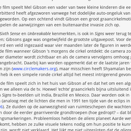
film speelt Mel Gibson een vader van twee kleine kinderen die een
itterd heeft afgezworen vanwege het dodelijke auto-ongeluk van z
 geworden. Op een ochtend vindt Gibson een groot graancirkelmotie
pelen de aanwijzingen van een buitenaardse invasie zich op.
Sixth Sense
en
Unbreakable
kenmerkten, is ook in
Signs
weer terug te
en; Gibsons gage was ongetwijfeld de grootste uitgavepost. Voor de 
rd een veld ingezaaid waar vier maanden later de figuren in werde
e film wanneer Gibson ’s morgens de cirkel ontdekt: de camera zoo
r diameter wordt zichtbaar en als de camera vervolgens omhoog ga
aangebracht. Daarbij kan worden opgemerkt dat er de laatste jaren
 zijn (
www.circlemakers.org
), maar misschien heeft Shyamalan b
 heb ik een simpele ronde cirkel altijd het meest intrigerend gevo
 de film speelt zich in het huis van Gibson af en dat het om een a
n we alleen via de tv. Hoewel ‘echte’ graancirkels bijna uitsluitend
n
Signs
tv-beelden uit India, Brazilië en Mexico. Daar worden ook i
(analoog met de lichten die men in 1991 ten tijde van de eclips in 
96
). Ze duiden op de aanwezigheid van ruimteschepen die wachten
en door de eerder gearriveerde grondtroepen (hoe gedropt? – dat blij
ndingsmarkeringen. Probleemloos hebben de
aliens
planeet Aarde wet
nkomt, hebben ze zulke visuele tekens nodig om hun positie te ku
ijn, wordt niet verklaard. Het lijkt me niet uitgesloten dat de
alien