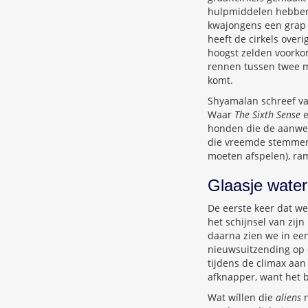
hulpmiddelen hebben 
kwajongens een grap 
heeft de cirkels over
hoogst zelden voorkom
rennen tussen twee me
komt.
Shyamalan schreef van 
Waar
The Sixth Sense
honden die de aanwe
die vreemde stemmen 
moeten afspelen), ra
Glaasje water
De eerste keer dat we
het schijnsel van zij
daarna zien we in een
nieuwsuitzending op d
tijdens de climax aan
afknapper, want het 
Wat wíllen die
aliens
n