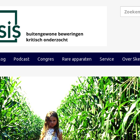
log
Podcast
Congres
Rare apparaten
Service
Over Ske