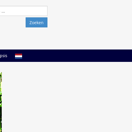
Zoeken
naar:
psis