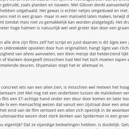
gebruikt, zoals planken en touwen. Mel Gibson denkt aanvankelij
hebben uitgehaald. Het gewas is echter netjes omgeduwd en niet
igens niet in een graan- maar in een maïsveld laten maken, terwijl d
t (omdat maïs niet zo gemakkelijk kan worden platgelegd). Het dr
ter hoge halmen is natuurlijk wel veel groter dan door een graanv
alle drie zijn films zelf het script en juist daarom is dit
Signs
een z
en
Unbreakable
opvielen door hun originaliteit, hangt
Signs
van clich
zigheid van
aliens
aanvoelen, een klein meisje dat helderziend lijkt
of klanken doorgeeft (misschien had Mel het toch moeten tapen 
mmelende deuren, Shyamalan stopt het er allemaal in.
 concreet iets van een
alien
zien, is misschien wel meteen het hoog
n lantaarn ziet Mel nog net een onderbeen tussen de maïskolven ve
 flits een ET-achtige hand onder een deur door komen en later to
e tv een mensachtig wezen dat vanuit een zijstraat door een amat
 het eind van de film vertoont een
alien
zich openlijk in de woonkame
buitenaardse wezen doet sterk denken aan Spiderman in een groen
u eigenlijk? Dat ze vijandige bedoelingen hebben, is duidelijk. Gel