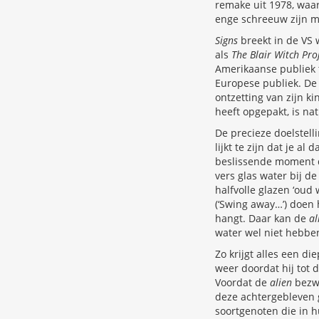
remake uit 1978, waar
enge schreeuw zijn maa
Signs
breekt in de VS 
als
The Blair Witch Pro
Amerikaanse publiek 
Europese publiek. De 
ontzetting van zijn k
heeft opgepakt, is na
De precieze doelstelli
lijkt te zijn dat je a
beslissende moment 
vers glas water bij d
halfvolle glazen ‘oud
(‘Swing away…’) doen
hangt. Daar kan de
al
water wel niet hebben
Zo krijgt alles een di
weer doordat hij tot 
Voordat de
alien
bezwi
deze achtergebleven gr
soortgenoten die in