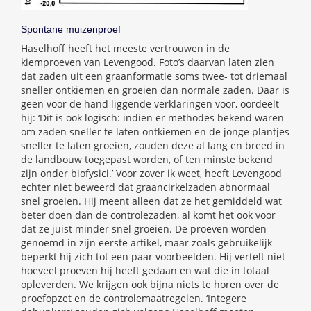
Spontane muizenproef
Haselhoff heeft het meeste vertrouwen in de
kiemproeven van Levengood. Foto’s daarvan laten zien
dat zaden uit een graanformatie soms twee- tot driemaal
sneller ontkiemen en groeien dan normale zaden. Daar is
geen voor de hand liggende verklaringen voor, oordeelt
hij: ‘Dit is ook logisch: indien er methodes bekend waren
om zaden sneller te laten ontkiemen en de jonge plantjes
sneller te laten groeien, zouden deze al lang en breed in
de landbouw toegepast worden, of ten minste bekend
zijn onder biofysici.’ Voor zover ik weet, heeft Levengood
echter niet beweerd dat graancirkelzaden abnormaal
snel groeien. Hij meent alleen dat ze het gemiddeld wat
beter doen dan de controlezaden, al komt het ook voor
dat ze juist minder snel groeien. De proeven worden
genoemd in zijn eerste artikel, maar zoals gebruikelijk
beperkt hij zich tot een paar voorbeelden. Hij vertelt niet
hoeveel proeven hij heeft gedaan en wat die in totaal
opleverden. We krijgen ook bijna niets te horen over de
proefopzet en de controlemaatregelen. ‘Integere