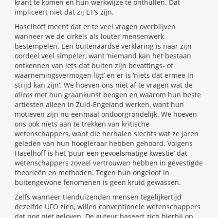
krant te komen en hun werkwijze te onthullen. Dat
impliceert niet dat zij ET’s zijn.
Haselhoff meent dat er te veel vragen overblijven
wanneer we de cirkels als louter mensenwerk
bestempelen. Een buitenaardse verklaring is naar zijn
oordeel veel simpeler, want ‘niemand kan het bestaan
ontkennen van iets dat buiten zijn bevattings- of
waarnemingsvermogen ligt’ en er is ‘niets dat ermee in
strijd kan zijn’. We hoeven ons niet af te vragen wat de
aliens
met hun graankunst beogen en waarom hun beste
artiesten alleen in Zuid-Engeland werken, want hun
motieven zijn nu eenmaal ondoorgrondelijk. We hoeven
ons ook niets aan te trekken van kritische
wetenschappers, want die herhalen slechts wat ze jaren
geleden van hun hoogleraar hebben gehoord. Volgens
Haselhoff is het ‘puur een gevoelsmatige kwestie’ dat
wetenschappers zoveel vertrouwen hebben in gevestigde
theorieën en methoden. Tegen hun ongeloof in
buitengewone fenomenen is geen kruid gewassen.
Zelfs wanneer tienduizenden mensen tegelijkertijd
dezelfde UFO zien, willen conventionele wetenschappers
dat nog niet geloven. De auteur baseert zich hierbij op