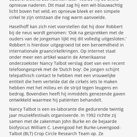
opnieuw naderen. Dit maal zag hij een wit-blauwachtig
licht boven het veld, en opnieuw bleek er een simpele
cirkel te zijn ontstaan die nog warm aanvoelde.
Haselhoff kan zich niet voorstellen dat hij door Robbert
bij de neus wordt genomen: ‘Ook na gesprekken met de
ouders van de jongeman lijkt mij dit volledig uitgesloten.’
Robbert is hierdoor uitgegroeid tot een beroemdheid in
internationale graancirkelkringen. Op internet staat
onder meer een artikel waarin de Amerikaanse
onderzoekster Nancy Talbot verslag doet van een recent
telefoongesprek met de ‘Dutch boy’. De jongen schijnt
telepathisch contact te hebben met een vrouwelijke
entiteit die hem vertelde dat de cirkels iets te maken
hebben met het milieu en de strijd tegen leugens en
bedrog. Bovendien heeft hij inmiddels genezende gaven
ontwikkeld waarmee hij patiënten behandelt.
Nancy Talbot is een ex-laborante die gedurende twintig
jaar muziekfestivals organiseerde. In 1992 richtte zij
samen met de zakenman John Burke en de bejaarde
biofysicus William C. Levengood het Burke-Levengood-
Talbot (BLT) Crop Circle Research Team op. Ze