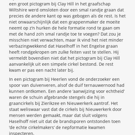
een groot pictogram bij Clay Hill in het graafschap
Wiltshire werd omsloten door een smal randje graan dat
precies de andere kant op was gebogen als de rest. Is het
niet onwaarschijnlijk dat een grappenmaker de moeite
neemt op z’n hurken de hele formatie rond te gaan om
met de hand zo’n smal randje toe te voegen? Dat zou je
misschien niet verwachten, maar ik vind het niet minder
verbazingwekkend dat Haselhoff in het Engelse graan
heeft rondgekropen om zulke feiten vast te stellen. Hij
vermeldt bovendien niet dat het pictogram bij Clay Hill
aanvankelijk uit een simpele cirkel bestond. De rest
kwam er pas een nacht later bij.
In een pictogram bij Heerlen vond de onderzoeker een
spoor van duivenveren, alsof de duif ternauwernood had
kunnen ontkomen. Een andere ‘aanwijzing voor echtheid’
waren de schuin afgebrande stengels die hij in
graancirkels bij Zierikzee en Nieuwerkerk aantrof. Het
staat weliswaar vast dat de cirkels bij Nieuwerkerk door
mensen werden gemaakt, maar dat sluit volgens
Haselhoff niet uit dat de brandsporen ontstonden toen
‘de echte cirkelmakers’ de nepformatie kwamen
inspecteren.