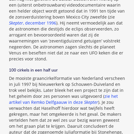
een (uiterst onbetrouwbare) videodocumentaire waarin
een helder object wordt getoond dat in 1991 ten tijde van
de zonsverduistering boven Mexico City zweefde (zie
Skepter
, december 1996
). Hij neemt vermoedelijk aan dat
de astronomen die destijds de eclips observeerden, zo
arrogant en bevooroordeeld waren dat zij de
waarnemingen van ‘zeventigduizend getuigen’ volstrekt
negeerden.
De astronomen zagen slechts de planeet
Venus en beseften niet dat ze naar een UFO keken die er
precies voor stond.
100 cirkels in een half uur
De mooiste graancirkelformatie van Nederland verscheen
in juli 1997 bij Nieuwerkerk op Schouwen-Duiveland en
trok veel bekijks. Later bleek het een project te zijn dat in
het geheim door zes personen was uitgevoerd (
zie het
artikel van Remko Delfgaauw in deze
Skepter
). Je zou
verwachten dat Haselhoff hierdoor wat twijfels heeft
gekregen, maar het omgekeerde is het geval. De makers
vertelden hem dat ze wel zes uur bezig waren geweest
om het graan plat te krijgen. Daaruit concludeert de
auteur dat de zogenoemde Juliaformatie bij Stonehenge,