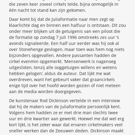
die zeven keer zoveel cirkels telde, bijna onmogelijk in
één nacht tot stand kan zijn gekomen.
Daar komt bij dat de Juliaformatie naar men zegt op
klaarlichte dag en binnen een halfuur is ontstaan. Dit zou
onder meer blijken uit de getuigenis van een piloot die
de formatie op zondag 7 juli 1996 omstreeks zes uur ’s
avonds signaleerde. Een half uur eerder was hij ook al
over Stonehenge gevlogen, maar toen was hem nog niets
bijzonders opgevallen. Andere passanten hadden de
cirkel evenmin opgemerkt. ‘Mensenwerk is nagenoeg
uitgesloten, tenzij alle ooggetuigen willens en wetens
hebben gelogen’, aldus de auteur. Dat lijkt me wat
overdreven, want het gebeurt vaker dat graancirkels
enige tijd over het hoofd worden gezien of niet meteen
aan de media worden doorgegeven.
De kunstenaar Rod Dickinson vertelde in een interview
dat hij de makers van de Juliaformatie persoonlijk kent.
Volgens hem hadden ze er met drie man slechts twee
uur en drie kwartier aan gewerkt. Hoewel me dat wel erg
kort lijkt, is het zeker waar dat ervaren cirkelmakers veel
sneller werken dan de Zeeuwen deden. Dickinson maakt