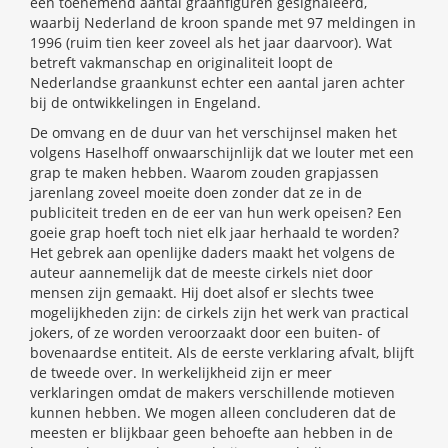
een toenemend aantal graanfiguren gesignaleerd,
waarbij Nederland de kroon spande met 97 meldingen in
1996 (ruim tien keer zoveel als het jaar daarvoor). Wat
betreft vakmanschap en originaliteit loopt de
Nederlandse graankunst echter een aantal jaren achter
bij de ontwikkelingen in Engeland.
De omvang en de duur van het verschijnsel maken het
volgens Haselhoff onwaarschijnlijk dat we louter met een
grap te maken hebben. Waarom zouden grapjassen
jarenlang zoveel moeite doen zonder dat ze in de
publiciteit treden en de eer van hun werk opeisen? Een
goeie grap hoeft toch niet elk jaar herhaald te worden?
Het gebrek aan openlijke daders maakt het volgens de
auteur aannemelijk dat de meeste cirkels niet door
mensen zijn gemaakt. Hij doet alsof er slechts twee
mogelijkheden zijn: de cirkels zijn het werk van practical
jokers, of ze worden veroorzaakt door een buiten- of
bovenaardse entiteit. Als de eerste verklaring afvalt, blijft
de tweede over. In werkelijkheid zijn er meer
verklaringen omdat de makers verschillende motieven
kunnen hebben. We mogen alleen concluderen dat de
meesten er blijkbaar geen behoefte aan hebben in de