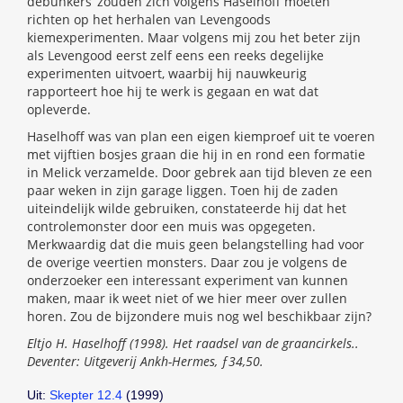
debunkers’ zouden zich volgens Haselhoff moeten
richten op het herhalen van Levengoods
kiemexperimenten. Maar volgens mij zou het beter zijn
als Levengood eerst zelf eens een reeks degelijke
experimenten uitvoert, waarbij hij nauwkeurig
rapporteert hoe hij te werk is gegaan en wat dat
opleverde.
Haselhoff was van plan een eigen kiemproef uit te voeren
met vijftien bosjes graan die hij in en rond een formatie
in Melick verzamelde. Door gebrek aan tijd bleven ze een
paar weken in zijn garage liggen. Toen hij de zaden
uiteindelijk wilde gebruiken, constateerde hij dat het
controlemonster door een muis was opgegeten.
Merkwaardig dat die muis geen belangstelling had voor
de overige veertien monsters. Daar zou je volgens de
onderzoeker een interessant experiment van kunnen
maken, maar ik weet niet of we hier meer over zullen
horen. Zou de bijzondere muis nog wel beschikbaar zijn?
Eltjo H. Haselhoff (1998). Het raadsel van de graancirkels..
Deventer: Uitgeverij Ankh-Hermes, ƒ34,50.
Uit:
Skepter 12.4
(1999)