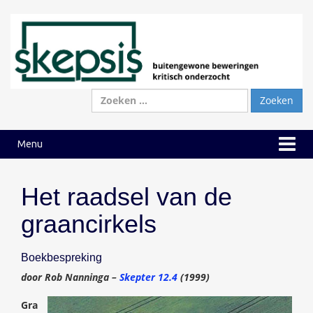
Ga
Ga
naar
naar
inhoud
hoofdmenu
Zoeken
naar:
Menu
Het raadsel van de
graancirkels
Boekbespreking
door Rob Nanninga –
Skepter 12.4
(1999)
Gra