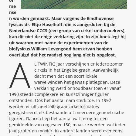
or
me
nse
n worden gemaakt. Maar volgens de Eindhovense
fysicus dr. Eltjo Haselhoff, die is aangesloten bij de
Nederlandse CCCS (een groep van cirkel-onderzoekers),
kan dit niet de enige verklaring zijn. In zijn boek legt hij
uit waarom met name de experimenten van de
biofysicus William Levengood hem ervan hebben
A
overtuigd dat het raadsel nog lang niet is opgelost.
L TWINTIG jaar verschijnen er iedere zomer
cirkels in het Engelse graan. Aanvankelijk
dacht men dat een soort lokale
wervelwinden het gewas platlegden. Deze
verklaring werd onhoudbaar toen er vanaf
1990 steeds complexere en kunstzinniger figuren
ontstonden. Ook het aantal nam sterk toe. In 1992
werden er officieel 240 graancirkelformaties
geregistreerd, elk bestaande uit meerdere geometrische
figuren. Daarna liep het aantal wat terug tot een
gemiddelde van ongeveer 150, maar ze werden wel ieder
jaar groter en mooier. In andere landen werd eveneens