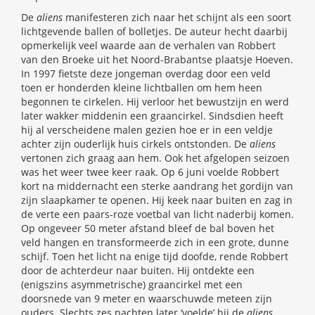
De
aliens
manifesteren zich naar het schijnt als een soort
lichtgevende ballen of bolletjes. De auteur hecht daarbij
opmerkelijk veel waarde aan de verhalen van Robbert
van den Broeke uit het Noord-Brabantse plaatsje Hoeven.
In 1997 fietste deze jongeman overdag door een veld
toen er honderden kleine lichtballen om hem heen
begonnen te cirkelen. Hij verloor het bewustzijn en werd
later wakker middenin een graancirkel. Sindsdien heeft
hij al verscheidene malen gezien hoe er in een veldje
achter zijn ouderlijk huis cirkels ontstonden. De
aliens
vertonen zich graag aan hem. Ook het afgelopen seizoen
was het weer twee keer raak. Op 6 juni voelde Robbert
kort na middernacht een sterke aandrang het gordijn van
zijn slaapkamer te openen. Hij keek naar buiten en zag in
de verte een paars-roze voetbal van licht naderbij komen.
Op ongeveer 50 meter afstand bleef de bal boven het
veld hangen en transformeerde zich in een grote, dunne
schijf. Toen het licht na enige tijd doofde, rende Robbert
door de achterdeur naar buiten. Hij ontdekte een
(enigszins asymmetrische) graancirkel met een
doorsnede van 9 meter en waarschuwde meteen zijn
ouders. Slechts zes nachten later ‘voelde’ hij de
aliens