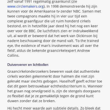
zelf vanaf 1991 regelmatig graankunst (zie
www.circlemakers.org
). In 1998 demonstreerde hij zijn
kunnen voor de Amerikaanse tv-zender NBC. Samen met
twee compagnons maakte hij in vier uur tijd een
complexe graanfiguur die uit ruim honderd cirkels
bestond, en in hetzelfde jaar deed hij het nog een keer
over voor de BBC. De luchtfoto’s zien er indrukwekkend
uit, al wordt er beweerd dat het werk van Dickinson bij
nadere beschouwing door de mand valt. ‘To the trained
eye, the evidence of man’s involvement was all over the
field’, aldus de bekende graancirkelexpert Andrew
Collins.
Duivenveren en lichtbollen
Graancirkelonderzoekers beweren vaak dat authentieke
cirkels worden gekenmerkt door halmen die niet zijn
geknakt maar slechts gebogen. Haselhoff geeft echter toe
dat dit geen betrouwbaar echtheidscriterium is. Wanneer
het graan nog onvolgroeid is, zijn de stengels doorgaans
zo flexibel dat je ze gemakkelijk tegen de grond kunt
duwen zonder dat ze breken.
Hij hecht meer waarde aan subtiele details. Zo bleek dat