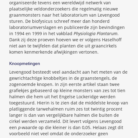
organiseerde tevens een wereldwijd netwerk van
plaatselijke veldonderzoekers die regelmatig nieuwe
graanmonsters naar het laboratorium van Levengood
sturen. De biofysicus schreef meer dan honderd
laboratoriumverslagen en publiceerde zijn bevindingen
in 1994 en 1999 in het vakblad
Physiologia Plantarum
.
Dank zij deze proeven hoeven we er volgens Haselhoff
niet aan te twijfelen dat planten die uit graancirkels
komen kenmerkende afwijkingen vertonen.
Knoopmetingen
Levengood besteedt veel aandacht aan het meten van de
gewrichtachtige knobbeltjes in de graanstengels, de
zogenoemde knopen. In zijn eerste artikel staan twee
grafiekjes gebaseerd op kleine monsters van zes tot tien
halmen die hem uit het Engelse Lockeridge werden
toegestuurd. Hierin is te zien dat de middelste knoop van
platliggende tarwehalmen ruim zes tot twintig procent
langer is dan van vergelijkbare halmen die buiten de
cirkel werden verzameld. Dit levert volgens Levengood
een
p-
waarde op die kleiner is dan 0,05. Helaas zegt dit
voorbeeld niet veel omdat de onderzoeker geen