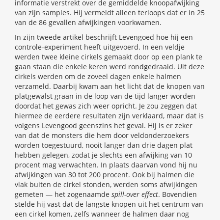
informatie verstrekt over de gemiddelde knoopafwijking
van zijn samples. Hij vermeldt alleen terloops dat er in 25
van de 86 gevallen afwijkingen voorkwamen.
In zijn tweede artikel beschrijft Levengoed hoe hij een
controle-experiment heeft uitgevoerd. In een veldje
werden twee kleine cirkels gemaakt door op een plank te
gaan staan die enkele keren werd rondgedraaid. Uit deze
cirkels werden om de zoveel dagen enkele halmen
verzameld. Daarbij kwam aan het licht dat de knopen van
platgewalst graan in de loop van de tijd langer worden
doordat het gewas zich weer opricht. Je zou zeggen dat
hiermee de eerdere resultaten zijn verklaard, maar dat is
volgens Levengood geenszins het geval. Hij is er zeker
van dat de monsters die hem door veldonderzoekers
worden toegestuurd, nooit langer dan drie dagen plat
hebben gelegen, zodat je slechts een afwijking van 10
procent mag verwachten. In plaats daarvan vond hij nu
afwijkingen van 30 tot 200 procent. Ook bij halmen die
vlak buiten de cirkel stonden, werden soms afwijkingen
gemeten — het zogenaamde
spill-over effect
. Bovendien
stelde hij vast dat de langste knopen uit het centrum van
een cirkel komen, zelfs wanneer de halmen daar nog