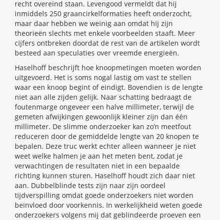
recht overeind staan. Levengood vermeldt dat hij
inmiddels 250 graancirkelformaties heeft onderzocht,
maar daar hebben we weinig aan omdat hij zijn
theorieën slechts met enkele voorbeelden staaft. Meer
cijfers ontbreken doordat de rest van de artikelen wordt
besteed aan speculaties over vreemde energieën.
Haselhoff beschrijft hoe knoopmetingen moeten worden
uitgevoerd. Het is soms nogal lastig om vast te stellen
waar een knoop begint of eindigt. Bovendien is de lengte
niet aan alle zijden gelijk. Naar schatting bedraagt de
foutenmarge ongeveer een halve millimeter, terwijl de
gemeten afwijkingen gewoonlijk kleiner zijn dan één
millimeter. De slimme onderzoeker kan zo’n meetfout
reduceren door de gemiddelde lengte van 20 knopen te
bepalen. Deze truc werkt echter alleen wanneer je niet
weet welke halmen je aan het meten bent, zodat je
verwachtingen de resultaten niet in een bepaalde
richting kunnen sturen. Haselhoff houdt zich daar niet
aan. Dubbelblinde tests zijn naar zijn oordeel
tijdverspilling omdat goede onderzoekers niet worden
beïnvloed door voorkennis. In werkelijkheid weten goede
onderzoekers volgens mij dat geblindeerde proeven een