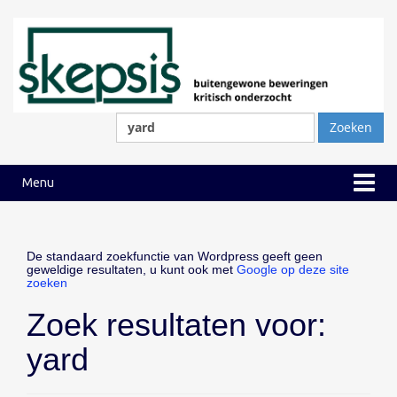
Ga
Ga
naar
naar
inhoud
hoofdmenu
Zoeken
naar:
Menu
De standaard zoekfunctie van Wordpress geeft geen
geweldige resultaten, u kunt ook met
Google op deze site
zoeken
Zoek resultaten voor:
yard