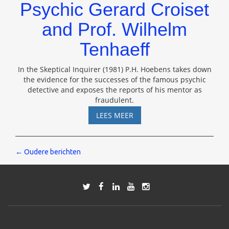
Psychic Gerard Croiset
and Prof. Wilhelm
Tenhaeff
In the Skeptical Inquirer (1981) P.H. Hoebens takes down
the evidence for the successes of the famous psychic
detective and exposes the reports of his mentor as
fraudulent.
PSYCHIC
LEES MEER
GERARD
CROISET
AND
Berichten
←
Oudere berichten
PROF.
WILHELM
navigatie
TENHAEFF