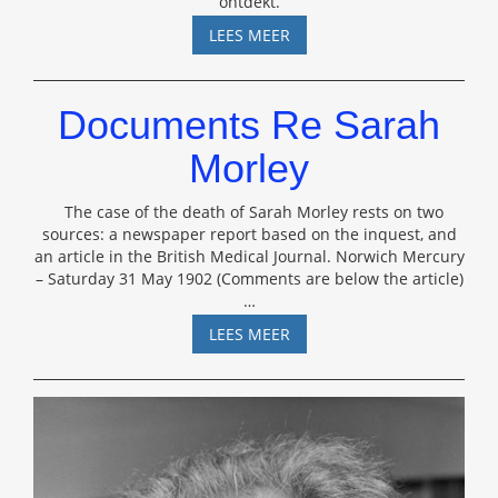
ontdekt.
HOE
LEES MEER
WETEN
ZE
DAT?
Documents Re Sarah
Morley
The case of the death of Sarah Morley rests on two
sources: a newspaper report based on the inquest, and
an article in the British Medical Journal. Norwich Mercury
– Saturday 31 May 1902 (Comments are below the article)
…
DOCUMENTS
LEES MEER
RE
SARAH
MORLEY