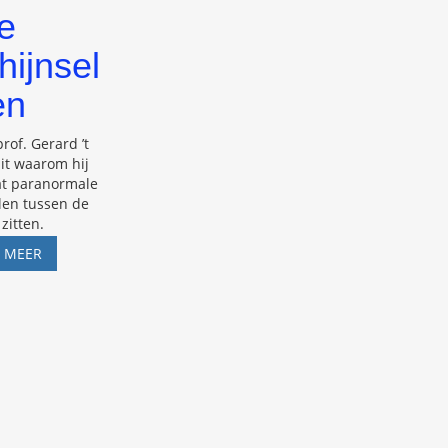
e
hijnsel
en
rof. Gerard ’t
uit waarom hij
t paranormale
len tussen de
zitten.
PROF.
S MEER
GERARD
’T
HOOFT
OVER
PARANORMALE
VERSCHIJNSELEN