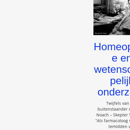
Homeop
e e
wetens
pelij
onder
Twijfels van
buitenstaander 
Noach – Skepter 5
“Als farmacoloog 
temidden 