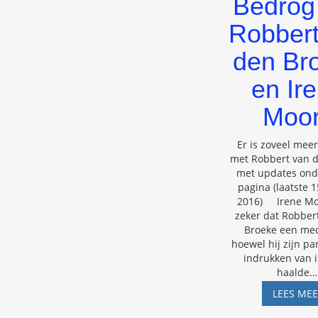
Bedrog
Robbert
den Br
en Ir
Moo
Er is zoveel mee
met Robbert van 
met updates ond
pagina (laatste 1
2016) Irene Mo
zeker dat Robber
Broeke een med
hoewel hij zijn p
indrukken van 
haalde.
LEES ME