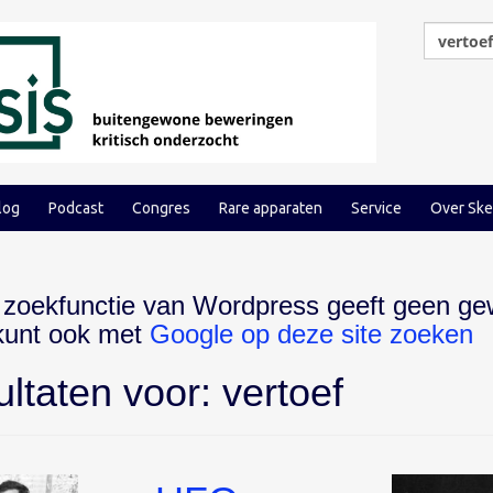
log
Podcast
Congres
Rare apparaten
Service
Over Ske
 zoekfunctie van Wordpress geeft geen ge
 kunt ook met
Google op deze site zoeken
ultaten voor:
vertoef