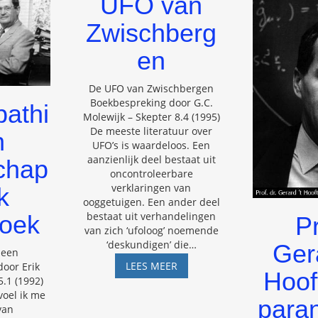
UFO van
Zwischberg
en
De UFO van Zwischbergen
Boekbespreking door G.C.
athi
Molewijk – Skepter 8.4 (1995)
De meeste literatuur over
n
UFO’s is waardeloos. Een
aanzienlijk deel bestaat uit
chap
oncontroleerbare
verklaringen van
k
ooggetuigen. Een ander deel
bestaat uit verhandelingen
zoek
Pr
van zich ‘ufoloog’ noemende
‘deskundigen’ die
…
Gera
 een
UFO
LEES MEER
door Erik
Hoof
VAN
.1 (1992)
ZWISCHBERGEN
voel ik me
para
van