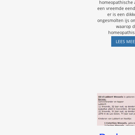
homeopathische a
een vreemde eend 
er is een dikk
ongesmolten ijs 
waarop 
homeopathis
LEES ME