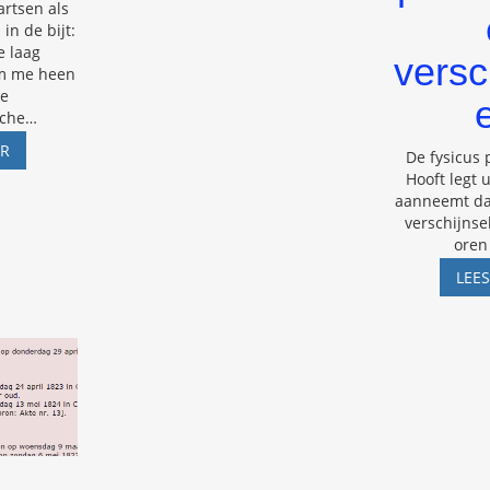
rtsen als
in de bijt:
e laag
versc
om me heen
de
che
…
HOMEOPATHIE
ER
De fysicus p
EN
Hooft legt 
WETENSCHAPPELIJK
aanneemt da
ONDERZOEK
verschijnse
oren 
LEE