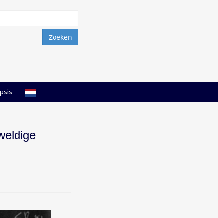
Zoeken
naar:
psis
weldige