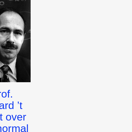
of.
rd ’t
t over
normal