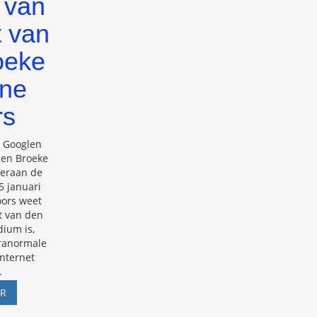
 van
 van
oeke
ene
rs
r Googlen
den Broeke
eraan de
5 januari
ors weet
t van den
ium is,
aranormale
internet
…
BEDROG
ER
VAN