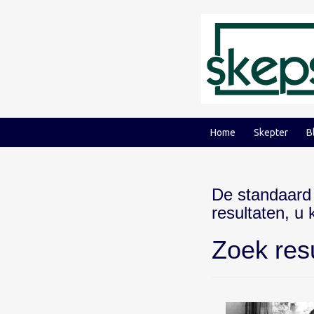
Ga
Ga
naar
naar
inhoud
hoofdmenu
Home
Skepter
B
De standaard
resultaten, u
Zoek res