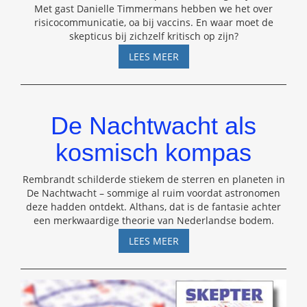
Met gast Danielle Timmermans hebben we het over
risicocommunicatie, oa bij vaccins. En waar moet de
skepticus bij zichzelf kritisch op zijn?
SKEPSIS
LEES MEER
PODCAST
#44
–
DANIELLE
De Nachtwacht als
TIMMERMANS
kosmisch kompas
Rembrandt schilderde stiekem de sterren en planeten in
De Nachtwacht – sommige al ruim voordat astronomen
deze hadden ontdekt. Althans, dat is de fantasie achter
een merkwaardige theorie van Nederlandse bodem.
DE
LEES MEER
NACHTWACHT
ALS
KOSMISCH
KOMPAS