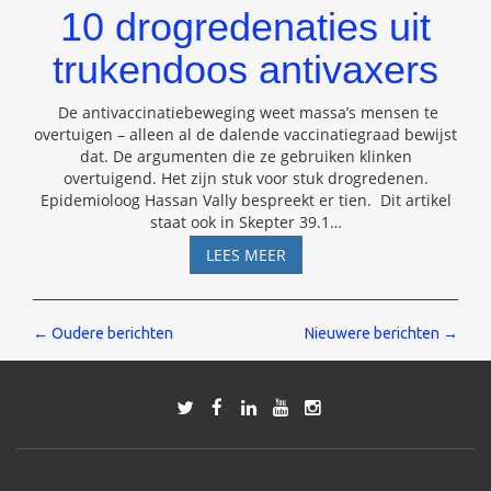
10 drogredenaties uit
trukendoos antivaxers
De antivaccinatiebeweging weet massa’s mensen te
overtuigen – alleen al de dalende vaccinatiegraad bewijst
dat. De argumenten die ze gebruiken klinken
overtuigend. Het zijn stuk voor stuk drogredenen.
Epidemioloog Hassan Vally bespreekt er tien. Dit artikel
staat ook in Skepter 39.1
…
10
LEES MEER
DROGREDENATIES
UIT
TRUKENDOOS
Berichten
←
Oudere berichten
Nieuwere berichten
→
ANTIVAXERS
navigatie