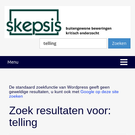
Ga
Ga
naar
naar
inhoud
hoofdmenu
Zoeken
naar:
Menu
De standaard zoekfunctie van Wordpress geeft geen
geweldige resultaten, u kunt ook met
Google op deze site
zoeken
Zoek resultaten voor:
telling