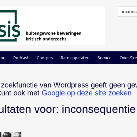
log
Podcast
Congres
Rare apparaten
Service
Over Ske
 zoekfunctie van Wordpress geeft geen ge
 kunt ook met
Google op deze site zoeken
ultaten voor:
inconsequentie