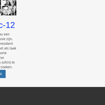
c-12
zou een
ie zijn,
president
et als taak
orte
dse
(ufo’s) te
rzoeken.
MAJESTIC-
ER
12