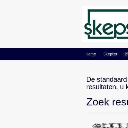
Ga
Ga
naar
naar
inhoud
hoofdmenu
Home
Skepter
B
De standaard
resultaten, u
Zoek res