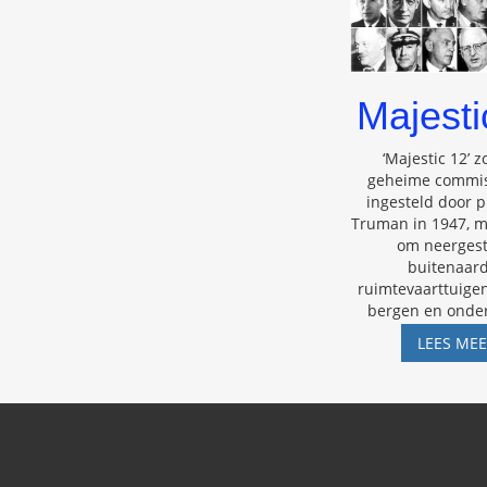
Majesti
‘Majestic 12’ 
geheime commiss
ingesteld door 
Truman in 1947, m
om neergest
buitenaar
ruimtevaarttuigen 
bergen en onde
LEES ME