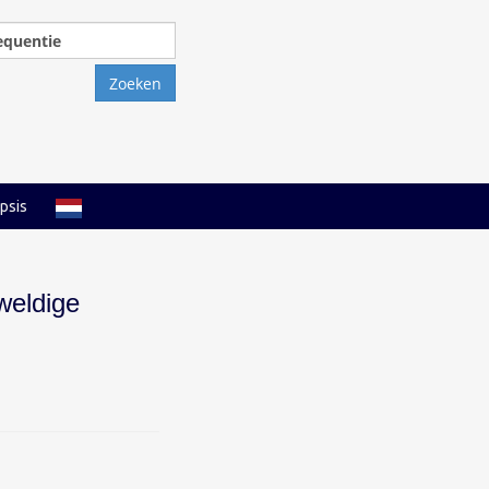
Zoeken
naar:
psis
weldige