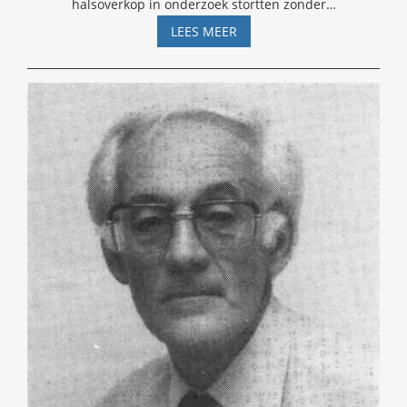
halsoverkop in onderzoek stortten zonder
…
HET
LEES MEER
MARS-
EFFECT
VAN
GAUQUELIN