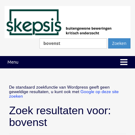
Ga
Ga
naar
naar
inhoud
hoofdmenu
Zoeken
naar:
Menu
De standaard zoekfunctie van Wordpress geeft geen
geweldige resultaten, u kunt ook met
Google op deze site
zoeken
Zoek resultaten voor:
bovenst