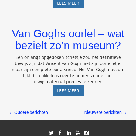
TELEPATHIE
LEES MEER
BESTAAT
NIET
Van Goghs oorlel – wat
bezielt zo’n museum?
Een onlangs opgedoken schetsje zou het definitieve
bewijs zijn dat Vincent van Gogh niet zijn oorlelletje,
maar zijn complete oor afsneed. Het Van Goghmuseum
lijkt dit klakkeloos over te nemen zonder het
bewijsmateriaal precies te kennen.
VAN
LEES MEER
GOGHS
OORLEL
–
Berichten
←
Oudere berichten
Nieuwere berichten
→
WAT
BEZIELT
navigatie
ZO’N
MUSEUM?