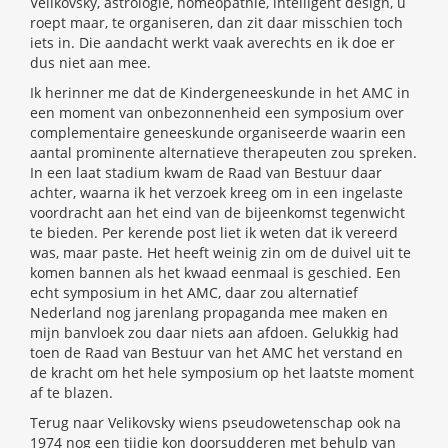
Velikovsky, astrologie, homeopathie, intelligent design, u
roept maar, te organiseren, dan zit daar misschien toch
iets in. Die aandacht werkt vaak averechts en ik doe er
dus niet aan mee.
Ik herinner me dat de Kindergeneeskunde in het AMC in
een moment van onbezonnenheid een symposium over
complementaire geneeskunde organiseerde waarin een
aantal prominente alternatieve therapeuten zou spreken.
In een laat stadium kwam de Raad van Bestuur daar
achter, waarna ik het verzoek kreeg om in een ingelaste
voordracht aan het eind van de bijeenkomst tegenwicht
te bieden. Per kerende post liet ik weten dat ik vereerd
was, maar paste. Het heeft weinig zin om de duivel uit te
komen bannen als het kwaad eenmaal is geschied. Een
echt symposium in het AMC, daar zou alternatief
Nederland nog jarenlang propaganda mee maken en
mijn banvloek zou daar niets aan afdoen. Gelukkig had
toen de Raad van Bestuur van het AMC het verstand en
de kracht om het hele symposium op het laatste moment
af te blazen.
Terug naar Velikovsky wiens pseudowetenschap ook na
1974 nog een tijdje kon doorsudderen met behulp van