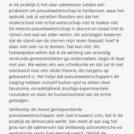
In de praktijk is het voor vakmensen zelden een
probleem om pseudowetenschap te herkennen, waar het
opduikt, ook al vertellen filosofen ons dat het
onderscheid met echte wetenschap niet te maken valt.
De meeste pseudowetenschap is absurd en totaal niet te
rijmen met wat we zeker weten. Als astrologen beweren
dat de stand van de sterren mijn leven bepaalt, hoef ik
daar niet over na te denken. Dat kan niet. Als
homeopaten willen dat ik de werking van oneindig
verdunde geneesmiddelen ga onderzoeken, begin ik daar
niet aan. We weten iets van scheikunde en dat zet ik niet
overboord voor een idiote theorie, die nergens op
gebaseerd is. Het helpt dat pseudowetenschappers de
neiging hebben zichzelf buiten spel te zetten door
fanatisme, onredelijkheid, knullige experimentele
resultaten en door de humorloosheid van de echte
gelovigen.
Velikovsky, de meest gerespecteerde
pseudowetenschapper ooit, laat trouwens zien, dat in de
praktijk de demarcatie werkt. Van meet af aan zag het
gros van de vakmensen dat Velikovsky astronomische en
geologische onzin had geproduceerd. Omdat de