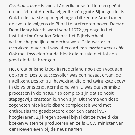
Creation science
is vooral Amerikaanse folklore en geënt
op het feit dat Amerika eigenlijk één grote Bijbelgordel is.
Ook in de laatste opiniepeilingen blijken de Amerikanen
de evolutie volgens de Bijbel te prefereren boven Darwin.
Door Henry Morris werd vanaf 1972 gepoogd in het
Institute for Creation Science het Bijbelverhaal
wetenschappelijk te onderbouwen. Geld was er in
overvloed, maar het was uiteraard een
mission impossible
.
Ook met fossielenfraude bleek die missie niet tot een
goed einde te brengen.
Het creationisme kreeg in Nederland nooit een voet aan
de grond. Des te succesvoller was een nazaat ervan, de
Intelligent Design (ID) beweging, die eind twintigste eeuw
in de VS ontstond. Kernthema van ID was dat sommige
processen in de natuur zo complex zijn dat ze nooit
stapsgewijs ontstaan kunnen zijn. Dit thema van deze
zogeheten niet-herleidbare complexiteit werd met
enthousiasme geadopteerd door een aantal VU-
hoogleraren. Zij kregen zoveel bijval dat ze twee dikke
boeken wisten te produceren en zelfs OCW-minister Van
der Hoeven even bij de neus namen.