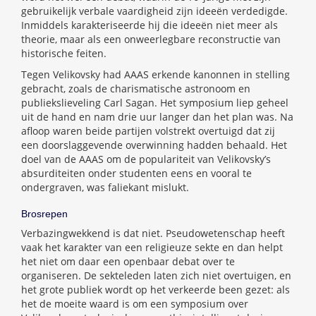
gebruikelijk verbale vaardigheid zijn ideeën verdedigde.
Inmiddels karakteriseerde hij die ideeën niet meer als
theorie, maar als een onweerlegbare reconstructie van
historische feiten.
Tegen Velikovsky had AAAS erkende kanonnen in stelling
gebracht, zoals de charismatische astronoom en
publiekslieveling Carl Sagan. Het symposium liep geheel
uit de hand en nam drie uur langer dan het plan was. Na
afloop waren beide partijen volstrekt overtuigd dat zij
een doorslaggevende overwinning hadden behaald. Het
doel van de AAAS om de populariteit van Velikovsky’s
absurditeiten onder studenten eens en vooral te
ondergraven, was faliekant mislukt.
Brosrepen
Verbazingwekkend is dat niet. Pseudowetenschap heeft
vaak het karakter van een religieuze sekte en dan helpt
het niet om daar een openbaar debat over te
organiseren. De sekteleden laten zich niet overtuigen, en
het grote publiek wordt op het verkeerde been gezet: als
het de moeite waard is om een symposium over