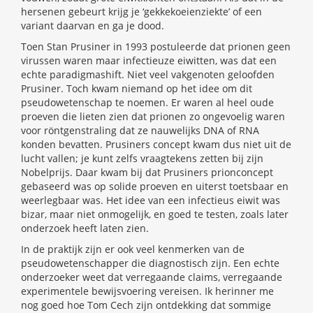
hersenen gebeurt krijg je ‘gekkekoeienziekte’ of een
variant daarvan en ga je dood.
Toen Stan Prusiner in 1993 postuleerde dat prionen geen
virussen waren maar infectieuze eiwitten, was dat een
echte paradigmashift. Niet veel vakgenoten geloofden
Prusiner. Toch kwam niemand op het idee om dit
pseudowetenschap te noemen. Er waren al heel oude
proeven die lieten zien dat prionen zo ongevoelig waren
voor röntgenstraling dat ze nauwelijks DNA of RNA
konden bevatten. Prusiners concept kwam dus niet uit de
lucht vallen; je kunt zelfs vraagtekens zetten bij zijn
Nobelprijs. Daar kwam bij dat Prusiners prionconcept
gebaseerd was op solide proeven en uiterst toetsbaar en
weerlegbaar was. Het idee van een infectieus eiwit was
bizar, maar niet onmogelijk, en goed te testen, zoals later
onderzoek heeft laten zien.
In de praktijk zijn er ook veel kenmerken van de
pseudowetenschapper die diagnostisch zijn. Een echte
onderzoeker weet dat verregaande claims, verregaande
experimentele bewijsvoering vereisen. Ik herinner me
nog goed hoe Tom Cech zijn ontdekking dat sommige