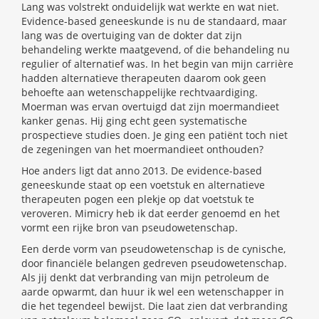
Lang was volstrekt onduidelijk wat werkte en wat niet.
Evidence-based geneeskunde is nu de standaard, maar
lang was de overtuiging van de dokter dat zijn
behandeling werkte maatgevend, of die behandeling nu
regulier of alternatief was. In het begin van mijn carrière
hadden alternatieve therapeuten daarom ook geen
behoefte aan wetenschappelijke rechtvaardiging.
Moerman was ervan overtuigd dat zijn moermandieet
kanker genas. Hij ging echt geen systematische
prospectieve studies doen. Je ging een patiënt toch niet
de zegeningen van het moermandieet onthouden?
Hoe anders ligt dat anno 2013. De evidence-based
geneeskunde staat op een voetstuk en alternatieve
therapeuten pogen een plekje op dat voetstuk te
veroveren. Mimicry heb ik dat eerder genoemd en het
vormt een rijke bron van pseudowetenschap.
Een derde vorm van pseudowetenschap is de cynische,
door financiële belangen gedreven pseudowetenschap.
Als jij denkt dat verbranding van mijn petroleum de
aarde opwarmt, dan huur ik wel een wetenschapper in
die het tegendeel bewijst. Die laat zien dat verbranding