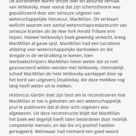
De astronomen waren ontzet over dit absurde verhaal
van Velikovsky, maar vooral dat zijn schertstheorie was
gepubliceerd door een serieuze uitgever van
wetenschappelijke literatuur, MacMillan. Dit verklaart
wellicht waarom een aantal wetenschapsredacteuren van
serieuze kranten als de
New York Herald Tribune
erin
liepen. Hoewel Velikovsky’s boek geweldig verkocht, kreeg
MacMillan al gauw spijt. MacMillan had een lucratieve
afdeling voor wetenschappelijke leerboeken en die
dreigde in de verdrukking te komen, toen
leerboekschrijvers MacMillan lieten weten dat ze niet
geassocieerd wilden worden met Velikovsky. Uiteindelijk
schoof MacMillan de hete Velikovsky-aardappel door op
het bord van uitgeverij Doubleday, die deze melkkoe nog
lang heeft weten uit te melken.
Historicus Gordin doet zijn best om te reconstrueren hoe
MacMillan er toe is gekomen om een wetenschappelijk
prul te publiceren dat al door acht uitgevers was
afgewezen. Uit deze reconstructie blijkt dat MacMillan
het boek wel degelijk heeft laten beoordelen door redelijk
competente mensen, en dat die vrij positief hadden
gereageerd. Weliswaar had niemand een goed woord