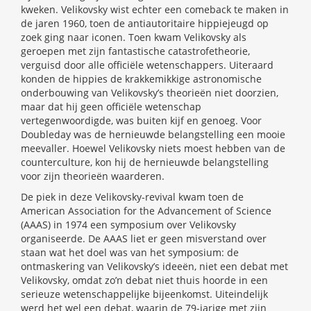
kweken. Velikovsky wist echter een comeback te maken in
de jaren 1960, toen de antiautoritaire hippiejeugd op
zoek ging naar iconen. Toen kwam Velikovsky als
geroepen met zijn fantastische catastrofetheorie,
verguisd door alle officiële wetenschappers. Uiteraard
konden de hippies de krakkemikkige astronomische
onderbouwing van Velikovsky’s theorieën niet doorzien,
maar dat hij geen officiële wetenschap
vertegenwoordigde, was buiten kijf en genoeg. Voor
Doubleday was de hernieuwde belangstelling een mooie
meevaller. Hoewel Velikovsky niets moest hebben van de
counterculture, kon hij de hernieuwde belangstelling
voor zijn theorieën waarderen.
De piek in deze Velikovsky-revival kwam toen de
American Association for the Advancement of Science
(AAAS) in 1974 een symposium over Velikovsky
organiseerde. De AAAS liet er geen misverstand over
staan wat het doel was van het symposium: de
ontmaskering van Velikovsky’s ideeën, niet een debat met
Velikovsky, omdat zo’n debat niet thuis hoorde in een
serieuze wetenschappelijke bijeenkomst. Uiteindelijk
werd het wel een debat, waarin de 79-jarige met zijn