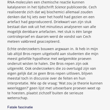
RNA-moleculen een chemische reactie kunnen
katalyseren in het tijdschrift
Science
publiceerde. Cech
realiseerde zich dat wij biochemici allemaal zouden
denken dat hij iets over het hoofd had gezien en een
artefact had geproduceerd. Driekwart van zijn stuk
bestaat dan ook uit het minutieus analyseren van alle
mogelijk denkbare artefacten. Het stuk is één lange
controleproef en daarom werd de vondst van Cech
meteen vakbreed geaccepteerd.
Echte onderzoekers bouwen argwaan in. Ik heb in mijn
lab altijd Bros-repen uitgeloofd aan studenten die mijn
meest geliefde hypothese met welgemikte proeven
onderuit wisten te halen. Die Bros-repen zijn ook
uitgereikt. Ook onderzoekers die zo overtuigd zijn van
eigen gelijk dat ze geen Bros-repen uitloven, blijven
meestal toch in discussie over de feiten en hun
interpretatie. Wie op de vraag: ‘Wat zou je theorie kunnen
weerleggen?’ geen lijst met uitvoerbare proeven weet op
te hoesten, plaatst zichzelf buiten de serieuze
wetenschap.
Fatale fascinatie