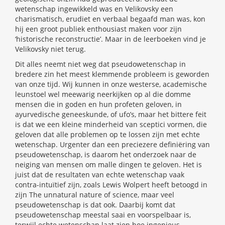
wetenschap ingewikkeld was en Velikovsky een
charismatisch, erudiet en verbaal begaafd man was, kon
hij een groot publiek enthousiast maken voor zijn
‘historische reconstructie’. Maar in de leerboeken vind je
Velikovsky niet terug.
Dit alles neemt niet weg dat pseudowetenschap in
bredere zin het meest klemmende probleem is geworden
van onze tijd. Wij kunnen in onze westerse, academische
leunstoel wel meewarig neerkijken op al die domme
mensen die in goden en hun profeten geloven, in
ayurvedische geneeskunde, of ufo’s, maar het bittere feit
is dat we een kleine minderheid van sceptici vormen, die
geloven dat alle problemen op te lossen zijn met echte
wetenschap. Urgenter dan een preciezere definiëring van
pseudowetenschap, is daarom het onderzoek naar de
neiging van mensen om malle dingen te geloven. Het is
juist dat de resultaten van echte wetenschap vaak
contra-intuïtief zijn, zoals Lewis Wolpert heeft betoogd in
zijn The unnatural nature of science, maar veel
pseudowetenschap is dat ook. Daarbij komt dat
pseudowetenschap meestal saai en voorspelbaar is,
terwijl echte wetenschap laat zien hoe ingenieus,