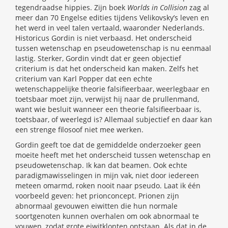
tegendraadse hippies. Zijn boek
Worlds in Collision
zag al
meer dan 70 Engelse edities tijdens Velikovsky’s leven en
het werd in veel talen vertaald, waaronder Nederlands.
Historicus Gordin is niet verbaasd. Het onderscheid
tussen wetenschap en pseudowetenschap is nu eenmaal
lastig. Sterker, Gordin vindt dat er geen objectief
criterium is dat het onderscheid kan maken. Zelfs het
criterium van Karl Popper dat een echte
wetenschappelijke theorie falsifieerbaar, weerlegbaar en
toetsbaar moet zijn, verwijst hij naar de prullenmand,
want wie besluit wanneer een theorie falsifieerbaar is,
toetsbaar, of weerlegd is? Allemaal subjectief en daar kan
een strenge filosoof niet mee werken.
Gordin geeft toe dat de gemiddelde onderzoeker geen
moeite heeft met het onderscheid tussen wetenschap en
pseudowetenschap. Ik kan dat beamen. Ook echte
paradigmawisselingen in mijn vak, niet door iedereen
meteen omarmd, roken nooit naar pseudo. Laat ik één
voorbeeld geven: het prionconcept. Prionen zijn
abnormaal gevouwen eiwitten die hun normale
soortgenoten kunnen overhalen om ook abnormaal te
vouwen, zodat grote eiwitklonten ontstaan. Als dat in de