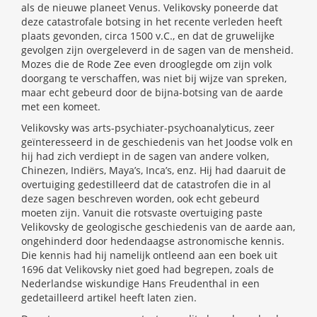
als de nieuwe planeet Venus. Velikovsky poneerde dat
deze catastrofale botsing in het recente verleden heeft
plaats gevonden, circa 1500 v.C., en dat de gruwelijke
gevolgen zijn overgeleverd in de sagen van de mensheid.
Mozes die de Rode Zee even drooglegde om zijn volk
doorgang te verschaffen, was niet bij wijze van spreken,
maar echt gebeurd door de bijna-botsing van de aarde
met een komeet.
Velikovsky was arts-psychiater-psychoanalyticus, zeer
geïnteresseerd in de geschiedenis van het Joodse volk en
hij had zich verdiept in de sagen van andere volken,
Chinezen, Indiërs, Maya’s, Inca’s, enz. Hij had daaruit de
overtuiging gedestilleerd dat de catastrofen die in al
deze sagen beschreven worden, ook echt gebeurd
moeten zijn. Vanuit die rotsvaste overtuiging paste
Velikovsky de geologische geschiedenis van de aarde aan,
ongehinderd door hedendaagse astronomische kennis.
Die kennis had hij namelijk ontleend aan een boek uit
1696 dat Velikovsky niet goed had begrepen, zoals de
Nederlandse wiskundige Hans Freudenthal in een
gedetailleerd artikel heeft laten zien.