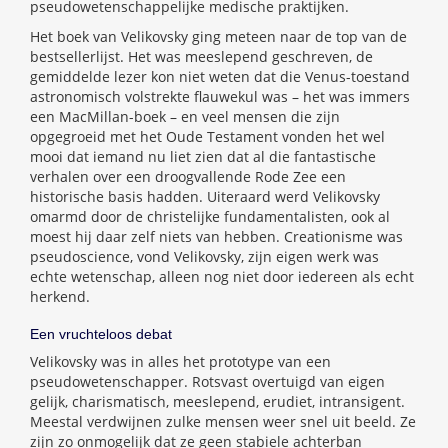
pseudowetenschappelijke medische praktijken.
Het boek van Velikovsky ging meteen naar de top van de
bestsellerlijst. Het was meeslepend geschreven, de
gemiddelde lezer kon niet weten dat die Venus-toestand
astronomisch volstrekte flauwekul was – het was immers
een MacMillan-boek – en veel mensen die zijn
opgegroeid met het Oude Testament vonden het wel
mooi dat iemand nu liet zien dat al die fantastische
verhalen over een droogvallende Rode Zee een
historische basis hadden. Uiteraard werd Velikovsky
omarmd door de christelijke fundamentalisten, ook al
moest hij daar zelf niets van hebben. Creationisme was
pseudoscience, vond Velikovsky, zijn eigen werk was
echte wetenschap, alleen nog niet door iedereen als echt
herkend.
Een vruchteloos debat
Velikovsky was in alles het prototype van een
pseudowetenschapper. Rotsvast overtuigd van eigen
gelijk, charismatisch, meeslepend, erudiet, intransigent.
Meestal verdwijnen zulke mensen weer snel uit beeld. Ze
zijn zo onmogelijk dat ze geen stabiele achterban