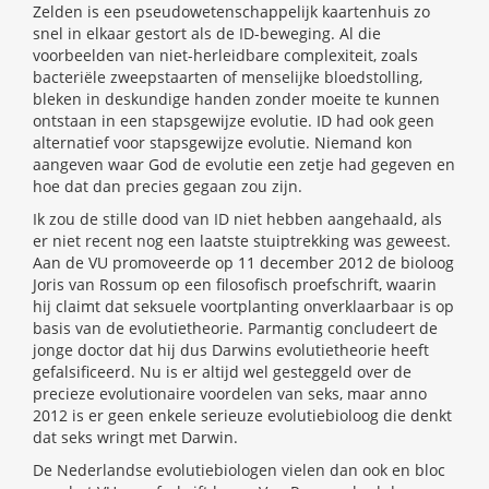
Zelden is een pseudowetenschappelijk kaartenhuis zo
snel in elkaar gestort als de ID-beweging. Al die
voorbeelden van niet-herleidbare complexiteit, zoals
bacteriële zweepstaarten of menselijke bloedstolling,
bleken in deskundige handen zonder moeite te kunnen
ontstaan in een stapsgewijze evolutie. ID had ook geen
alternatief voor stapsgewijze evolutie. Niemand kon
aangeven waar God de evolutie een zetje had gegeven en
hoe dat dan precies gegaan zou zijn.
Ik zou de stille dood van ID niet hebben aangehaald, als
er niet recent nog een laatste stuiptrekking was geweest.
Aan de VU promoveerde op 11 december 2012 de bioloog
Joris van Rossum op een filosofisch proefschrift, waarin
hij claimt dat seksuele voortplanting onverklaarbaar is op
basis van de evolutietheorie. Parmantig concludeert de
jonge doctor dat hij dus Darwins evolutietheorie heeft
gefalsificeerd. Nu is er altijd wel gesteggeld over de
precieze evolutionaire voordelen van seks, maar anno
2012 is er geen enkele serieuze evolutiebioloog die denkt
dat seks wringt met Darwin.
De Nederlandse evolutiebiologen vielen dan ook en bloc