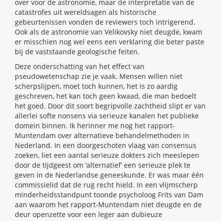
over voor de astronomie, maar de interpretatie van de
catastrofes uit wereldsagen als historische
gebeurtenissen vonden de reviewers toch intrigerend.
Ook als de astronomie van Velikovsky niet deugde, kwam
er misschien nog wel eens een verklaring die beter paste
bij de vaststaande geologische feiten.
Deze onderschatting van het effect van
pseudowetenschap zie je vaak. Mensen willen niet
scherpslijpen, moet toch kunnen, het is zo aardig
geschreven, het kan toch geen kwaad, die man bedoelt
het goed. Door dit soort begripvolle zachtheid slipt er van
allerlei softe nonsens via serieuze kanalen het publieke
domein binnen. Ik herinner me nog het rapport-
Muntendam over alternatieve behandelmethoden in
Nederland. In een doorgeschoten vlaag van consensus
zoeken, liet een aantal serieuze dokters zich meeslepen
door de tijdgeest om ‘alternatief’ een serieuze plek te
geven in de Nederlandse geneeskunde. Er was maar één
commissielid dat de rug recht hield. In een vlijmscherp
minderheidsstandpunt toonde psycholoog Frits van Dam
aan waarom het rapport-Muntendam niet deugde en de
deur openzette voor een leger aan dubieuze