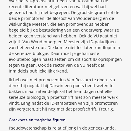
over het VU-proefschrift heen. Van Rossum had de
recente literatuur niet gelezen en wat hij wel had
gelezen, had hij niet begrepen. De grootste gram trof de
beide promotoren, de filosoof Van Woudenberg en de
wiskundige Meester, die een promovendus hebben
begeleid bij de bestudering van een onderwerp waar ze
beiden geen verstand van hebben. Ook de VU gaat niet
vrijuit. Van Woudenberg en Meester zijn ID-paladijnen
van het eerste uur. Die kun je niet los laten rondlopen in
de serieuze biologie. Daar moet je geharnaste
evolutiebiologen naast zetten om dit soort ID-oprispingen
tegen te gaan. Ook de rector van de VU heeft dat
inmiddels publiekelijk erkend.
Ik heb wel met promovendus Van Rossum te doen. Nu
denkt hij nog dat hij Darwin een poets heeft weten te
bakken, maar uiteindelijk zal het hem dagen dat elke
serieuze bioloog zijn proefschrift niet zo’n meesterwerk
vindt. Lang nadat de ID-strapatsen van zijn promotoren
zijn vergeten, zit hij nog met dat proefschrift. Treurig.
Crackpots en tragische figuren
Pseudowetenschap is relatief jong in de geneeskunde.