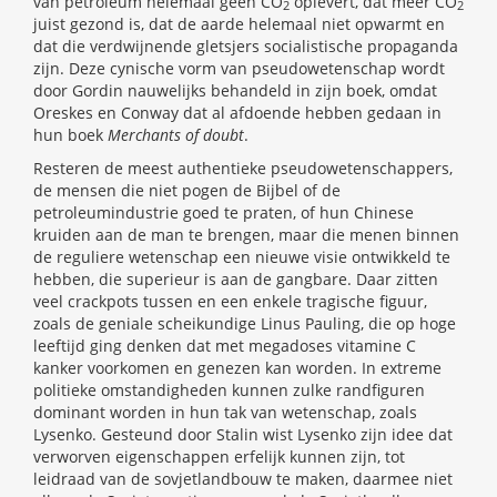
van petroleum helemaal geen CO
oplevert, dat meer CO
2
2
juist gezond is, dat de aarde helemaal niet opwarmt en
dat die verdwijnende gletsjers socialistische propaganda
zijn. Deze cynische vorm van pseudowetenschap wordt
door Gordin nauwelijks behandeld in zijn boek, omdat
Oreskes en Conway dat al afdoende hebben gedaan in
hun boek
Merchants of doubt
.
Resteren de meest authentieke pseudowetenschappers,
de mensen die niet pogen de Bijbel of de
petroleumindustrie goed te praten, of hun Chinese
kruiden aan de man te brengen, maar die menen binnen
de reguliere wetenschap een nieuwe visie ontwikkeld te
hebben, die superieur is aan de gangbare. Daar zitten
veel crackpots tussen en een enkele tragische figuur,
zoals de geniale scheikundige Linus Pauling, die op hoge
leeftijd ging denken dat met megadoses vitamine C
kanker voorkomen en genezen kan worden. In extreme
politieke omstandigheden kunnen zulke randfiguren
dominant worden in hun tak van wetenschap, zoals
Lysenko. Gesteund door Stalin wist Lysenko zijn idee dat
verworven eigenschappen erfelijk kunnen zijn, tot
leidraad van de sovjetlandbouw te maken, daarmee niet