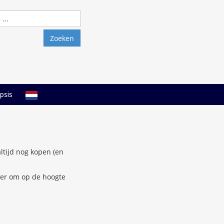
Zoeken
naar:
psis
ltijd nog kopen (en
er om op de hoogte