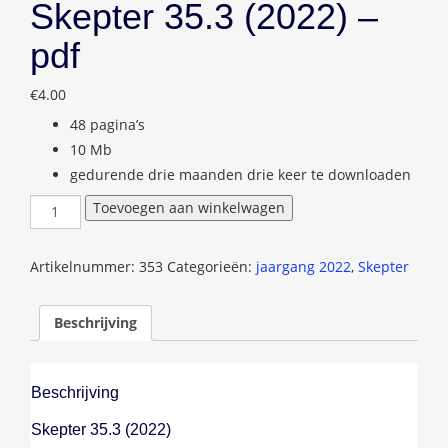
Skepter 35.3 (2022) –
pdf
€
4.00
48 pagina’s
10 Mb
gedurende drie maanden drie keer te downloaden
Skepter
Toevoegen aan winkelwagen
35.3
(2022)
-
Artikelnummer:
353
Categorieën:
jaargang 2022
,
Skepter
pdf
aantal
Beschrijving
Beschrijving
Skepter 35.3 (2022)