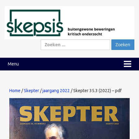
Ga
Ga
naar
naar
inhoud
hoofdmenu
Zoeken
naar:
Menu
Home
/
Skepter
/
jaargang 2022
/ Skepter 35.3 (2022) – pdf