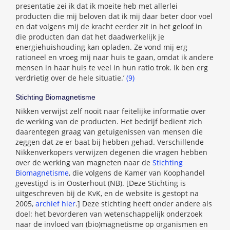
presentatie zei ik dat ik moeite heb met allerlei
producten die mij beloven dat ik mij daar beter door voel
en dat volgens mij de kracht eerder zit in het geloof in
die producten dan dat het daadwerkelijk je
energiehuishouding kan opladen. Ze vond mij erg
rationeel en vroeg mij naar huis te gaan, omdat ik andere
mensen in haar huis te veel in hun ratio trok. Ik ben erg
verdrietig over de hele situatie.’
(9)
Stichting Biomagnetisme
Nikken verwijst zelf nooit naar feitelijke informatie over
de werking van de producten. Het bedrijf bedient zich
daarentegen graag van getuigenissen van mensen die
zeggen dat ze er baat bij hebben gehad. Verschillende
Nikkenverkopers verwijzen degenen die vragen hebben
over de werking van magneten naar de
Stichting
Biomagnetisme
, die volgens de Kamer van Koophandel
gevestigd is in Oosterhout (NB). [Deze Stichting is
uitgeschreven bij de KvK, en de website is gestopt na
2005,
archief hier
.] Deze stichting heeft onder andere als
doel: het bevorderen van wetenschappelijk onderzoek
naar de invloed van (bio)magnetisme op organismen en