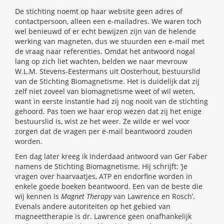
De stichting noemt op haar website geen adres of
contactpersoon, alleen een e-mailadres. We waren toch
wel benieuwd of er echt bewijzen zijn van de helende
werking van magneten, dus we stuurden een e-mail met
de vraag naar referenties. Omdat het antwoord nogal
lang op zich liet wachten, belden we naar mevrouw
W.L.M. Stevens-Eestermans uit Oosterhout, bestuurslid
van de Stichting Biomagnetisme. Het is duidelijk dat zij
zelf niet zoveel van biomagnetisme weet of wil weten,
want in eerste instantie had zij nog nooit van de stichting
gehoord. Pas toen we haar erop wezen dat zij het enige
bestuurslid is, wist ze het weer. Ze wilde er wel voor
zorgen dat de vragen per e-mail beantwoord zouden
worden.
Een dag later kreeg ik inderdaad antwoord van Ger Faber
namens de Stichting Biomagnetisme. Hij schrijft: ‘Je
vragen over haarvaatjes, ATP en endorfine worden in
enkele goede boeken beantwoord. Een van de beste die
wij kennen is
Magnet Therapy
van Lawrence en Rosch’.
Evenals andere autoriteiten op het gebied van
magneettherapie is dr. Lawrence geen onafhankelijk