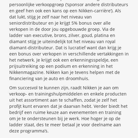
persoonlijke verkoopgroep (‘sponsor andere distributeurs
en geef hen ook een kans op een Nikken-carrière’). Als
dat lukt, stijg je zelf naar het niveau van
seniordistributeur en je krijgt 5% bonus over alle
verkopen in de door jou opgebouwde groep. Via de
ladder van executive, brons, zilver, goud, platina en
diamant stijg je uiteindelijk tot het niveau van royal
diamant-distributeur. Dat is lucratief want dan krijg je
een bonus over verkopen in verschillende vertakkingen in
het netwerk. Je krijgt ook een erkenningsspeldje, een
prijsuitreiking op een podium en erkenning in het
Nikkenmagazine. Nikken kan je tevens helpen met de
financiering van je auto en droomhuis.
Om succesvol te kunnen zijn, raadt Nikken je aan om
verkoop- en trainingshulpmiddelen en enkele producten
uit het assortiment aan te schaffen, zodat je zelf het
profijt kunt ervaren dat je daarvan hebt. Verder biedt het
bedrijf een ruime keuze aan evenementen en training
om je te ondersteunen bij je werk. Hoe hoger je op de
ladder staat, des te meer betaal je voor deelname aan
deze programma’s.