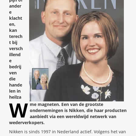
ander
e
klacht
en,
kan
terech
t bij
versch
illend
e
bedrij
ven
die
hande
len in
heilza
W
me magneten. Een van de grootste
ondernemingen is Nikken, die haar producten
aanbiedt via een wereldwijd netwerk van
wederverkopers.
Nikken is sinds 1997 in Nederland actief. Volgens het van