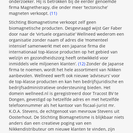
onderzoeker. Hij is betrokken bij de eerder genoemde
firma Magnetherapy, die onder meer ’tectonische’
magneten verkoopt.
(11)
Stichting Biomagnetisme verkoopt zelf geen
biomagnetische producten. Desgevraagd wijst Ger Faber
door naar de ‘virtuele organisatie’ Wellneed wederom een
organisatie zonder naam of adres die ‘momenteel
intensief samenwerkt met een Japanse firma die
internationaal top-klasse producten op het gebied van
welzijn en gezondheidszorg heeft ontwikkeld voor
inmiddels vele miljoenen klanten’.
(12)
Zonder de Japanse
firma te noemen, wordt het hele assortiment van Nikken
aanbevolen. Wellneed werft ook nieuwe ‘adviseurs’ voor
de top-klasse producten en kan hen bedrijfsjuridische en
bedrijfsadministratieve ondersteuning bieden. Het
domein wellneed.nl is geregistreerd door Tracost BV te
Dongen, gevestigd op hetzelfde adres en met hetzelfde
telefoonnummer als het kantoor van fiscaal-jurist mr.
K.O.A. Stevens, de echtgenoot van mevrouw Stevens uit
Oosterhout. De Stichting Biomagnetisme is blijkbaar niets
anders dan een creatieve poging van een
Nikkendistributeur om nieuwe klanten te vinden, zijn