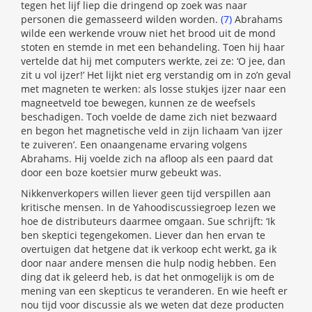
tegen het lijf liep die dringend op zoek was naar
personen die gemasseerd wilden worden.
(7)
Abrahams
wilde een werkende vrouw niet het brood uit de mond
stoten en stemde in met een behandeling. Toen hij haar
vertelde dat hij met computers werkte, zei ze: ‘O jee, dan
zit u vol ijzer!’ Het lijkt niet erg verstandig om in zo’n geval
met magneten te werken: als losse stukjes ijzer naar een
magneetveld toe bewegen, kunnen ze de weefsels
beschadigen. Toch voelde de dame zich niet bezwaard
en begon het magnetische veld in zijn lichaam ‘van ijzer
te zuiveren’. Een onaangename ervaring volgens
Abrahams. Hij voelde zich na afloop als een paard dat
door een boze koetsier murw gebeukt was.
Nikkenverkopers willen liever geen tijd verspillen aan
kritische mensen. In de Yahoodiscussiegroep lezen we
hoe de distributeurs daarmee omgaan. Sue schrijft: ‘Ik
ben skeptici tegengekomen. Liever dan hen ervan te
overtuigen dat hetgene dat ik verkoop echt werkt, ga ik
door naar andere mensen die hulp nodig hebben. Een
ding dat ik geleerd heb, is dat het onmogelijk is om de
mening van een skepticus te veranderen. En wie heeft er
nou tijd voor discussie als we weten dat deze producten