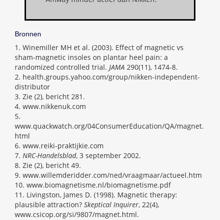
Bronnen
1. Winemiller MH et al. (2003). Effect of magnetic vs
sham-magnetic insoles on plantar heel pain: a
randomized controlled trial.
JAMA
290(11), 1474-8.
2. health.groups.yahoo.com/group/nikken-independent-
distributor
3. Zie (2), bericht 281.
4. www.nikkenuk.com
5.
www.quackwatch.org/04ConsumerEducation/QA/magnet.
html
6. www.reiki-praktijkie.com
7.
NRC-Handelsblad
, 3 september 2002.
8. Zie (2), bericht 49.
9. www.willemderidder.com/ned/vraagmaar/actueel.htm
10. www.biomagnetisme.nl/biomagnetisme.pdf
11. Livingston, James D. (1998). Magnetic therapy:
plausible attraction?
Skeptical Inquirer
, 22(4),
www.csicop.org/si/9807/magnet.html.