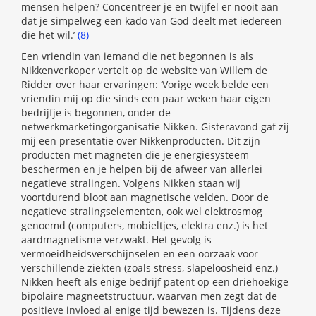
mensen helpen? Concentreer je en twijfel er nooit aan
dat je simpelweg een kado van God deelt met iedereen
die het wil.’
(8)
Een vriendin van iemand die net begonnen is als
Nikkenverkoper vertelt op de website van Willem de
Ridder over haar ervaringen: ‘Vorige week belde een
vriendin mij op die sinds een paar weken haar eigen
bedrijfje is begonnen, onder de
netwerkmarketingorganisatie Nikken. Gisteravond gaf zij
mij een presentatie over Nikkenproducten. Dit zijn
producten met magneten die je energiesysteem
beschermen en je helpen bij de afweer van allerlei
negatieve stralingen. Volgens Nikken staan wij
voortdurend bloot aan magnetische velden. Door de
negatieve stralingselementen, ook wel elektrosmog
genoemd (computers, mobieltjes, elektra enz.) is het
aardmagnetisme verzwakt. Het gevolg is
vermoeidheidsverschijnselen en een oorzaak voor
verschillende ziekten (zoals stress, slapeloosheid enz.)
Nikken heeft als enige bedrijf patent op een driehoekige
bipolaire magneetstructuur, waarvan men zegt dat de
positieve invloed al enige tijd bewezen is. Tijdens deze