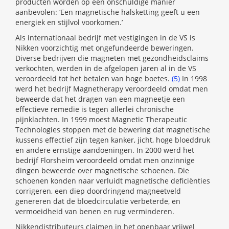
producten worden op een onschuldige manier
aanbevolen: ‘Een magnetische halsketting geeft u een
energiek en stijlvol voorkomen.’
Als internationaal bedrijf met vestigingen in de VS is
Nikken voorzichtig met ongefundeerde beweringen.
Diverse bedrijven die magneten met gezondheidsclaims
verkochten, werden in de afgelopen jaren al in de VS
veroordeeld tot het betalen van hoge boetes.
(5)
In 1998
werd het bedrijf Magnetherapy veroordeeld omdat men
beweerde dat het dragen van een magneetje een
effectieve remedie is tegen allerlei chronische
pijnklachten. In 1999 moest Magnetic Therapeutic
Technologies stoppen met de bewering dat magnetische
kussens effectief zijn tegen kanker, jicht, hoge bloeddruk
en andere ernstige aandoeningen. In 2000 werd het
bedrijf Florsheim veroordeeld omdat men onzinnige
dingen beweerde over magnetische schoenen. Die
schoenen konden naar verluidt magnetische deficiënties
corrigeren, een diep doordringend magneetveld
genereren dat de bloedcirculatie verbeterde, en
vermoeidheid van benen en rug verminderen.
Nikkendistributeurs claimen in het openbaar vrijwel