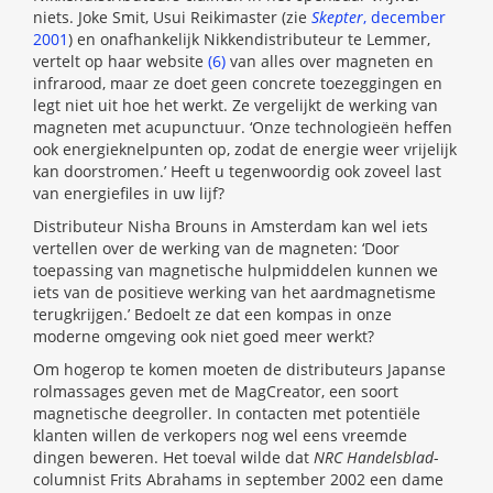
niets. Joke Smit, Usui Reikimaster (zie
Skepter
, december
2001
) en onafhankelijk Nikkendistributeur te Lemmer,
vertelt op haar website
(6)
van alles over magneten en
infrarood, maar ze doet geen concrete toezeggingen en
legt niet uit hoe het werkt. Ze vergelijkt de werking van
magneten met acupunctuur. ‘Onze technologieën heffen
ook energieknelpunten op, zodat de energie weer vrijelijk
kan doorstromen.’ Heeft u tegenwoordig ook zoveel last
van energiefiles in uw lijf?
Distributeur Nisha Brouns in Amsterdam kan wel iets
vertellen over de werking van de magneten: ‘Door
toepassing van magnetische hulpmiddelen kunnen we
iets van de positieve werking van het aardmagnetisme
terugkrijgen.’ Bedoelt ze dat een kompas in onze
moderne omgeving ook niet goed meer werkt?
Om hogerop te komen moeten de distributeurs Japanse
rolmassages geven met de MagCreator, een soort
magnetische deegroller. In contacten met potentiële
klanten willen de verkopers nog wel eens vreemde
dingen beweren. Het toeval wilde dat
NRC Handelsblad
-
columnist Frits Abrahams in september 2002 een dame