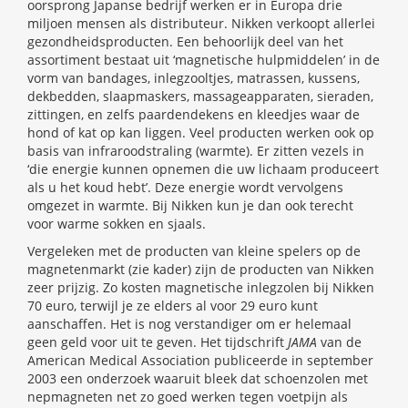
oorsprong Japanse bedrijf werken er in Europa drie
miljoen mensen als distributeur. Nikken verkoopt allerlei
gezondheidsproducten. Een behoorlijk deel van het
assortiment bestaat uit ‘magnetische hulpmiddelen’ in de
vorm van bandages, inlegzooltjes, matrassen, kussens,
dekbedden, slaapmaskers, massageapparaten, sieraden,
zittingen, en zelfs paardendekens en kleedjes waar de
hond of kat op kan liggen. Veel producten werken ook op
basis van infraroodstraling (warmte). Er zitten vezels in
‘die energie kunnen opnemen die uw lichaam produceert
als u het koud hebt’. Deze energie wordt vervolgens
omgezet in warmte. Bij Nikken kun je dan ook terecht
voor warme sokken en sjaals.
Vergeleken met de producten van kleine spelers op de
magnetenmarkt (zie kader) zijn de producten van Nikken
zeer prijzig. Zo kosten magnetische inlegzolen bij Nikken
70 euro, terwijl je ze elders al voor 29 euro kunt
aanschaffen. Het is nog verstandiger om er helemaal
geen geld voor uit te geven. Het tijdschrift
JAMA
van de
American Medical Association publiceerde in september
2003 een onderzoek waaruit bleek dat schoenzolen met
nepmagneten net zo goed werken tegen voetpijn als