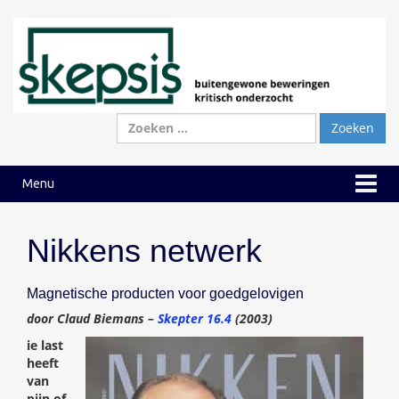
Ga
Ga
naar
naar
inhoud
hoofdmenu
Zoeken
naar:
Menu
Nikkens netwerk
Magnetische producten voor goedgelovigen
door Claud Biemans –
Skepter 16.4
(2003)
ie last
heeft
van
pijn of