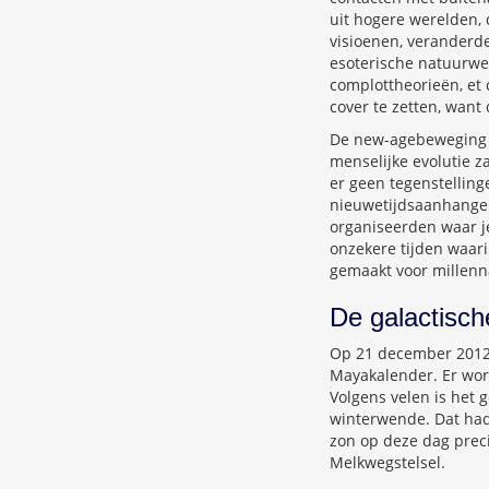
uit hogere werelden,
visioenen, veranderd
esoterische natuurwet
complottheorieën, et 
cover te zetten, want
De new-agebeweging d
menselijke evolutie z
er geen tegenstellin
nieuwetijdsaanhanger
organiseerden waar j
onzekere tijden waar
gemaakt voor millenn
De galactisch
Op 21 december 2012 z
Mayakalender. Er wor
Volgens velen is het 
winterwende. Dat had
zon op deze dag preci
Melkwegstelsel.