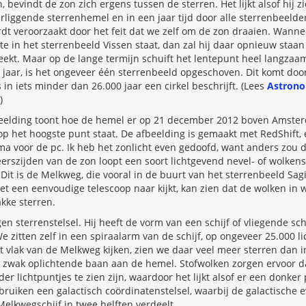
 bevindt de zon zich ergens tussen de sterren. Het lijkt alsof hij z
rliggende sterrenhemel en in een jaar tijd door alle sterrenbeeld
ordt veroorzaakt door het feit dat we zelf om de zon draaien. Wanne
e in het sterrenbeeld Vissen staat, dan zal hij daar opnieuw staa
eekt. Maar op de lange termijn schuift het lentepunt heel langzaa
jaar, is het ongeveer één sterrenbeeld opgeschoven. Dit komt doo
in iets minder dan 26.000 jaar een cirkel beschrijft. (Lees
Astrono
)
elding toont hoe de hemel er op 21 december 2012 boven Amster
op het hoogste punt staat. De afbeelding is gemaakt met RedShift,
 voor de pc. Ik heb het zonlicht even gedoofd, want anders zou d
eerszijden van de zon loopt een soort lichtgevend nevel- of wolkens
it is de Melkweg, die vooral in de buurt van het sterrenbeeld Sag
met een eenvoudige telescoop naar kijkt, kan zien dat de wolken in 
akke sterren.
n sterrenstelsel. Hij heeft de vorm van een schijf of vliegende scho
e zitten zelf in een spiraalarm van de schijf, op ongeveer 25.000 l
t vlak van de Melkweg kijken, zien we daar veel meer sterren dan i
e zwak oplichtende baan aan de hemel. Stofwolken zorgen ervoor d
er lichtpuntjes te zien zijn, waardoor het lijkt alsof er een donke
ruiken een galactisch coördinatenstelsel, waarbij de galactische 
elkwegschijf in twee helften verdeelt.