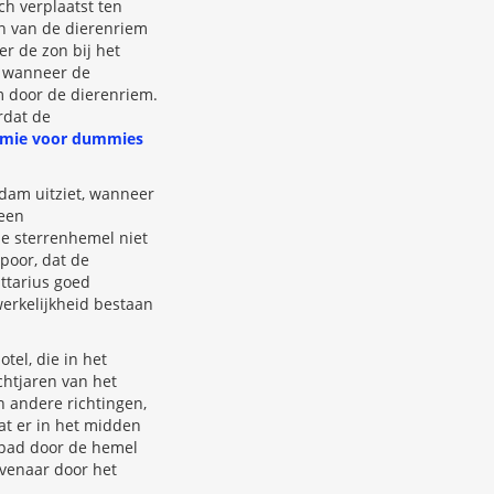
ich verplaatst ten
en van de dierenriem
er de zon bij het
n wanneer de
m door de dierenriem.
rdat de
mie voor dummies
dam uitziet, wanneer
 een
e sterrenhemel niet
poor, dat de
ittarius goed
werkelijkheid bestaan
tel, die in het
ichtjaren van het
n andere richtingen,
at er in het midden
r pad door de hemel
evenaar door het