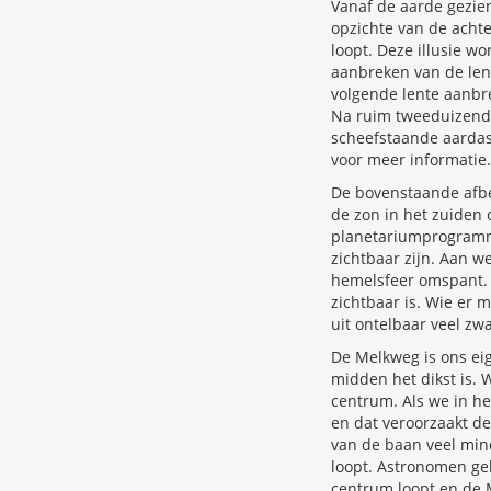
Vanaf de aarde gezien,
opzichte van de achte
loopt. Deze illusie w
aanbreken van de lent
volgende lente aanbr
Na ruim tweeduizend 
scheefstaande aardas 
voor meer informatie.
De bovenstaande afbe
de zon in het zuiden 
planetariumprogramma
zichtbaar zijn. Aan w
hemelsfeer omspant. D
zichtbaar is. Wie er 
uit ontelbaar veel zw
De Melkweg is ons eige
midden het dikst is. W
centrum. Als we in he
en dat veroorzaakt d
van de baan veel mind
loopt. Astronomen geb
centrum loopt en de M