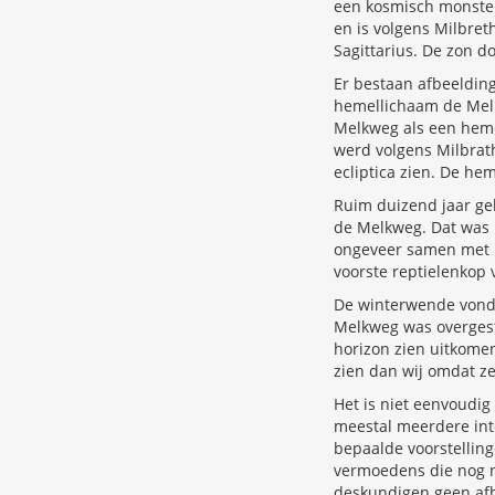
een kosmisch monster
en is volgens Milbret
Sagittarius. De zon d
Er bestaan afbeeldin
hemellichaam de Melk
Melkweg als een heme
werd volgens Milbrat
ecliptica zien. De h
Ruim duizend jaar gel
de Melkweg. Dat was 
ongeveer samen met he
voorste reptielenkop 
De winterwende vond d
Melkweg was overges
horizon zien uitkome
zien dan wij omdat ze
Het is niet eenvoudig
meestal meerdere inte
bepaalde voorstellin
vermoedens die nog nie
deskundigen geen afb