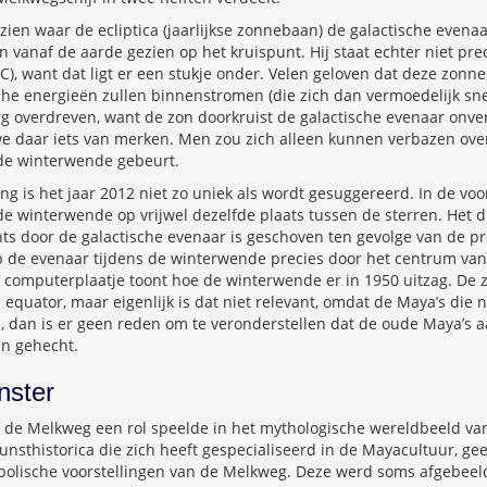
 zien waar de ecliptica (jaarlijkse zonnebaan) de galactische evena
 vanaf de aarde gezien op het kruispunt. Hij staat echter niet prec
C), want dat ligt er een stukje onder. Velen geloven dat deze zonne
he energieën zullen binnenstromen (die zich dan vermoedelijk snel
erg overdreven, want de zon doorkruist de galactische evenaar onve
we daar iets van merken. Men zou zich alleen kunnen verbazen over 
 de winterwende gebeurt.
g is het jaar 2012 niet zo uniek als wordt gesuggereerd. In de vo
de winterwende op vrijwel dezelfde plaats tussen de sterren. Het d
chts door de galactische evenaar is geschoven ten gevolge van de p
ep de evenaar tijdens de winterwende precies door het centrum van
e computerplaatje toont hoe de winterwende er in 1950 uitzag. De 
 equator, maar eigenlijk is dat niet relevant, omdat de Maya’s die 
dan is er geen reden om te veronderstellen dat de oude Maya’s 
n gehecht.
nster
at de Melkweg een rol speelde in het mythologische wereldbeeld va
kunsthistorica die zich heeft gespecialiseerd in de Mayacultuur, ge
olische voorstellingen van de Melkweg. Deze werd soms afgebeeld 