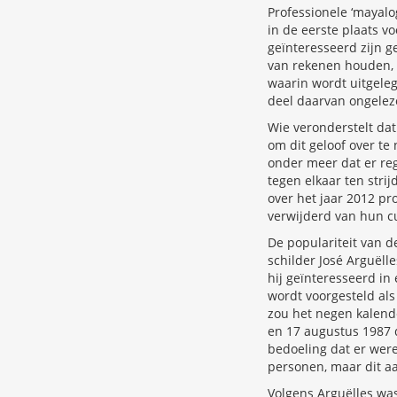
Professionele ‘mayalo
in de eerste plaats v
geïnteresseerd zijn 
van rekenen houden, 
waarin wordt uitgeleg
deel daarvan ongelez
Wie veronderstelt dat
om dit geloof over t
onder meer dat er re
tegen elkaar ten stri
over het jaar 2012 pr
verwijderd van hun cul
De populariteit van d
schilder José Arguëlle
hij geïnteresseerd in
wordt voorgesteld als
zou het negen kalend
en 17 augustus 1987 
bedoeling dat er were
personen, maar dit aa
Volgens Arguëlles wa