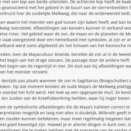
 met een kop aan beide uiteinden. De achterste kop heeft de kaa
h geassocieerd met het gebied in de buurt van de sterrenbeelden 
oorkruist hier de zuidelijke Melkweg, die naar de onderwereld leidt.
gen waarin het monster een god tussen zijn kaken heeft, wat kan 
weg oversteekt. Afbeeldingen van kanoërs kunnen in verband wo
lse rivier. Het gebied waar de zon, de maan en de planeten de M
h vaak voorgesteld door een hemelband met symbolen, al zijn er a
emelband werd soms afgebeeld als het lichaam van het kosmische m
eden, toen de Mayacultuur bloeide, bereikte de zon al in de twee
het begin van het droge seizoen. De passage door de andere helft
t begin van de regentijd in mei. Dit sluit aan bij afbeeldingen wa
van het monster stroomt.
estijds pas plaats wanneer de zon in Sagittarius (Boogschutter) s
token. Op dat moment konden de oude Maya’s de Melkweg platlig
n voordat het licht werd. Het leek op een opgesperde muil. Ze ko
 ten zuiden van de Kreeftskeerkring leefden, waar hij hoger boven
 om de symbolische afbeeldingen die de Maya’s nalieten correct te i
rpretaties mogelijk en lang niet alles is duidelijk. Milbrath geeft 
gen zouden kunnen betekenen, maar moet regelmatig toegeven dat 
t goed bevestigd zijn. Hoewel je er allerlei dingen in kunt zien, z
eeldingen die te maken hebben met de precessie van de aardas o