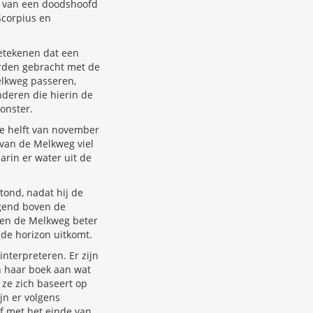
k van een doodshoofd
Scorpius en
betekenen dat een
rden gebracht met de
elkweg passeren,
nderen die hierin de
onster.
de helft van november
 van de Melkweg viel
arin er water uit de
tond, nadat hij de
gend boven de
nden de Melkweg beter
 de horizon uitkomt.
nterpreteren. Er zijn
in haar boek aan wat
ze zich baseert op
ijn er volgens
f met het einde van