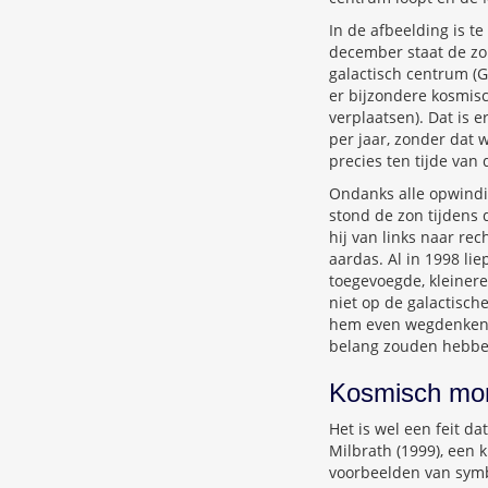
In de afbeelding is te
december staat de zon
galactisch centrum (G
er bijzondere kosmisc
verplaatsen). Dat is 
per jaar, zonder dat 
precies ten tijde van
Ondanks alle opwindin
stond de zon tijdens 
hij van links naar re
aardas. Al in 1998 li
toegevoegde, kleiner
niet op de galactische
hem even wegdenken, 
belang zouden hebbe
Kosmisch mo
Het is wel een feit d
Milbrath (1999), een 
voorbeelden van symb