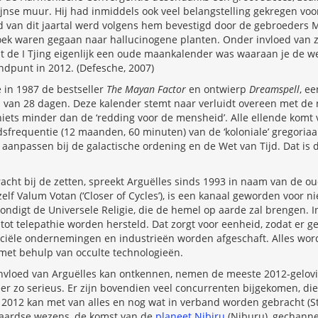
lijnse muur. Hij had inmiddels ook veel belangstelling gekregen voo
id van dit jaartal werd volgens hem bevestigd door de gebroeders 
k waren gegaan naar hallucinogene planten. Onder invloed van 
t de I Tjing eigenlijk een oude maankalender was waaraan je de w
indpunt in 2012. (Defesche, 2007)
 in 1987 de bestseller
The Mayan Factor
en ontwierp
Dreamspell
, e
van 28 dagen. Deze kalender stemt naar verluidt overeen met de n
 niets minder dan de ‘redding voor de mensheid’. Alle ellende komt 
dsfrequentie (12 maanden, 60 minuten) van de ‘koloniale’ gregoria
aanpassen bij de galactische ordening en de Wet van Tijd. Dat is 
acht bij de zetten, spreekt Arguëlles sinds 1993 in naam van de 
zelf Valum Votan (‘Closer of Cycles’), is een kanaal geworden voor
ondigt de Universele Religie, die de hemel op aarde zal brengen. I
ot telepathie worden hersteld. Dat zorgt voor eenheid, zodat er 
ciële ondernemingen en industrieën worden afgeschaft. Alles word
et behulp van occulte technologieën.
nvloed van Arguëlles kan ontkennen, nemen de meeste 2012-gelo
r zo serieus. Er zijn bovendien veel concurrenten bijgekomen, die
 2012 kan met van alles en nog wat in verband worden gebracht (Str
aardse wezens, de komst van de
planeet Nibiru
(Niburu), gechann