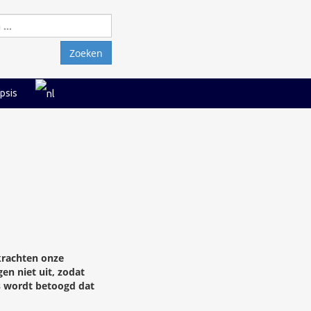
Zoeken
naar:
psis
 krachten onze
en niet uit, zodat
rs wordt betoogd dat