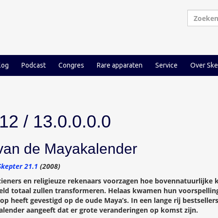
log
Podcast
Congres
Rare apparaten
Service
Over Ske
12 / 13.0.0.0.0
 van de Mayakalender
Skepter 21.1
(2008)
 zieners en religieuze rekenaars voorzagen hoe bovennatuurlijke
ld totaal zullen transformeren. Helaas kwamen hun voorspelling
op heeft gevestigd op de oude Maya’s. In een lange rij bestselle
lender aangeeft dat er grote veranderingen op komst zijn.