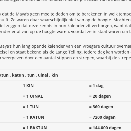
s dat de Maya’s geen moeite deden om te berekenen in welk tempo
uift. Ze waren daar waarschijnlijk niet van op de hoogte. Mochte
niet zeggen dat deze kennis in hun kalender zit verborgen, want d
nder er al van op de hoogte waren, voordat ze in staat waren om l
 Maya’s hun langlopende kalender van een vroegere cultuur overna
telsel en staat bekend als de Lange Telling. Iedere dag kan worden
 weergeven door een aantal stippen en strepen, waarbij de strepen
n . katun . tun . uinal . kin
1 KIN
= 1 dag
= 1 UINAL
= 20 dagen
= 1 TUN
= 360 dagen
= 1 KATUN
= 7200 dagen
= 1 BAKTUN
= 144.000 dagen