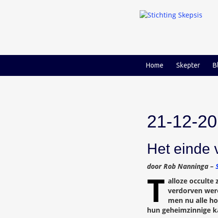
Ga
Ga
naar
naar
inhoud
hoofdmenu
Home
Skepter
B
21-12-20
Het einde
door Rob Nanninga –
T
alloze occulte
verdorven were
men nu alle ho
hun geheimzinnige ka