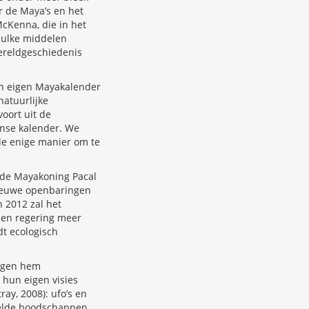
r de Maya’s en het
McKenna, die in het
zulke middelen
ereldgeschiedenis
en eigen Mayakalender
atuurlijke
voort uit de
anse kalender. We
de enige manier om te
oude Mayakoning Pacal
 nieuwe openbaringen
n 2012 zal het
geen regering meer
t ecologisch
vigen hem
 hun eigen visies
ay, 2008): ufo’s en
elde boodschappen