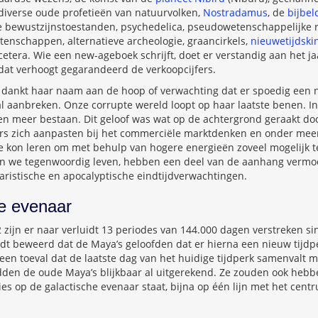
 diverse oude profetieën van natuurvolken,
Nostradamus
, de
bijbel
e bewustzijnstoestanden, psychedelica, pseudowetenschappelijke 
enschappen, alternatieve archeologie, graancirkels,
nieuwetijdski
cetera. Wie een new-ageboek schrijft, doet er verstandig aan het ja
 dat verhoogt gegarandeerd de verkoopcijfers.
ankt haar naam aan de hoop of verwachting dat er spoedig een n
al aanbreken. Onze corrupte wereld loopt op haar laatste benen. I
gen meer bestaan. Dit geloof was wat op de achtergrond geraakt do
s zich aanpasten bij het commerciële marktdenken en onder mee
e kon leren om met behulp van hogere energieën zoveel mogelijk t
in we tegenwoordig leven, hebben een deel van de aanhang vermoed
aristische en apocalyptische eindtijdverwachtingen.
e evenaar
ijn er naar verluidt 13 periodes van 144.000 dagen verstreken si
dt beweerd dat de Maya’s geloofden dat er hierna een nieuw tijdp
geen toeval dat de laatste dag van het huidige tijdperk samenvalt me
den de oude Maya’s blijkbaar al uitgerekend. Ze zouden ook heb
es op de galactische evenaar staat, bijna op één lijn met het cent