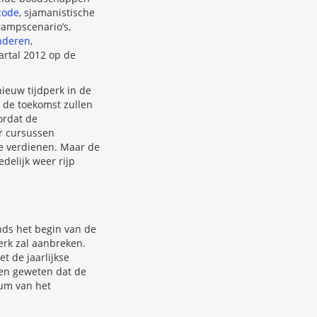
code
, sjamanistische
rampscenario’s,
nderen
,
artal 2012 op de
ieuw tijdperk in de
n de toekomst zullen
ordat de
r cursussen
e verdienen. Maar de
elijk weer rijp
nds het begin van de
erk zal aanbreken.
t de jaarlijkse
ben geweten dat de
rum van het