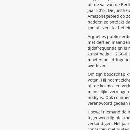
uit de val van de Ber
jaar 2012. De juisthe
Amazonegebied op zoe
hadden ze ontdekt da
kon aflezen, tot het e
Arguëlles publiceerde
met dertien maanden 
tijdsfrequentie en is
kunstmatige 12:60-tij
moeten ons dringend 
overleven.
Om zijn boodschap kr
Votan. Hij noemt zich
uit de kosmos en verk
menselijke vermogen t
nodig is. Ook commer
verantwoord gedaan m
Hoewel niemand de i
tegenwoordig niet mee
verkondigen. Het jaar
contacten met buiten