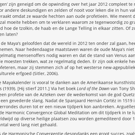
gen’ zijn geneigd om de opwinding over het jaar 2012 compleet te 
oor andere deskundigen en zelden of nooit voor leken die in hun v
geraakt omdat ze waarde hechten aan oude profetieën. Wie meent 
zal moeite hebben om te verklaren waarom ze tegenwoordig zo gr
d hoe de tzolkin, de haab en de Lange Telling in elkaar zitten. Of 
en laten?
 de Maya’s geloofden dat de wereld in 2012 ten onder zal gaan, he
e nemen. Naar hedendaagse maatstaven waren de oude Maya’s niet z
gelmatig mensenoffers nodig waren en dat de stand van Venus aa
jde moesten trekken, wat ze regelmatig deden. Er zijn ook enkele 
ofeteren, maar zij stemmen zich af op het westerse new-agepublie
turele erfgoed (Sitler, 2006).
e Mayakalender is vooral te danken aan de Amerikaanse kunsthistor
s (1939). [Hij stierf 2011.] Via het boek
Lord of the Dawn
van Tony She
 een profetie van de Azteken over de wederkomst van de god Quetza
 een gevederde slang. Nadat de Spanjaard Hernán Cortéz in 1519 i
errondes duren tot er een nieuw tijdperk kon aanbreken. Arguëlle
de Harmonic Convergence Global Meditation om dit tijdperk in te l
ldwijd op diverse heilige plaatsen zou worden gemediteerd door 1
ntal werd lang niet gehaald.
s de Harmonische Convergentie desondanks een groot succes, zoal