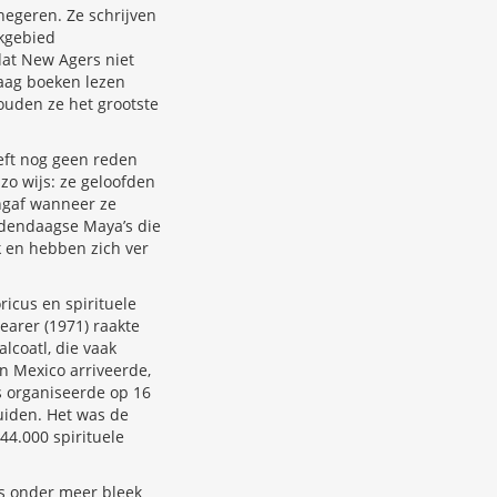
negeren. Ze schrijven
akgebied
dat New Agers niet
aag boeken lezen
zouden ze het grootste
eft nog geen reden
o wijs: ze geloofden
ngaf wanneer ze
hedendaagse Maya’s die
k en hebben zich ver
icus en spirituele
arer (1971) raakte
lcoatl, die vaak
n Mexico arriveerde,
s organiseerde op 16
uiden. Het was de
44.000 spirituele
s onder meer bleek