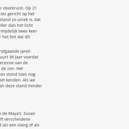
ar doorkruist. Op 21
ies gericht op het
stand zo uniek is, dat
ler dan het licht
rmijdelijk twee keer
het feit dat dit
orafgaande jaren
uurt 36 jaar voordat
recessie van de
 de zon. Het
zon stond toen nog
niet kenden. Als we
aan deze stand minder
n de Maya’s. Susan
eft verscheidene
als een slang of als