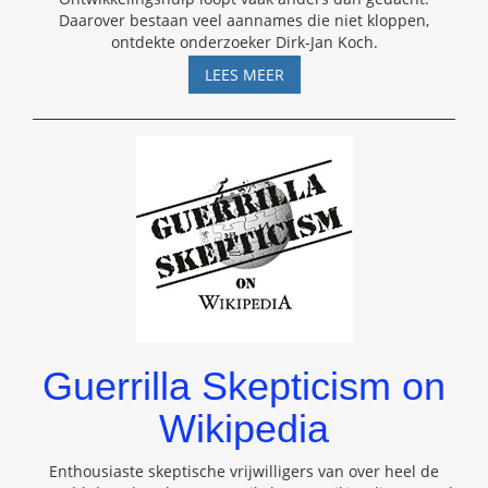
Daarover bestaan veel aannames die niet kloppen,
ontdekte onderzoeker Dirk-Jan Koch.
ONTWIKKELINGSHULP
LEES MEER
–
INTERVIEW
MET
DIRK-
JAN
KOCH
Guerrilla Skepticism on
Wikipedia
Enthousiaste skeptische vrijwilligers van over heel de