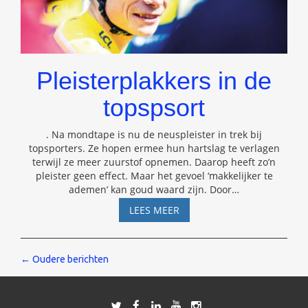
Pleisterplakkers in de
topspsort
. Na mondtape is nu de neuspleister in trek bij
topsporters. Ze hopen ermee hun hartslag te verlagen
terwijl ze meer zuurstof opnemen. Daarop heeft zo’n
pleister geen effect. Maar het gevoel ‘makkelijker te
ademen’ kan goud waard zijn. Door
…
PLEISTERPLAKKERS
LEES MEER
IN
DE
TOPSPSORT
Berichten
←
Oudere berichten
navigatie