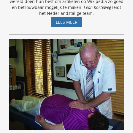
wereld doen hun best om artikelen op Wikipedia zo goed
en betrouwbaar mogelijk te maken.
Leon Korteweg
leidt
het Nederlandstalige team.
GUERRILLA
LEES MEER
SKEPTICISM
ON
WIKIPEDIA