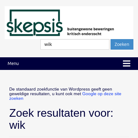
Ga
Ga
naar
naar
inhoud
hoofdmenu
Zoeken
naar:
Menu
De standaard zoekfunctie van Wordpress geeft geen
geweldige resultaten, u kunt ook met
Google op deze site
zoeken
Zoek resultaten voor:
wik