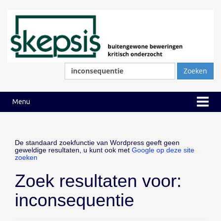
Ga
Ga
naar
naar
inhoud
hoofdmenu
Zoeken
naar:
Menu
De standaard zoekfunctie van Wordpress geeft geen
geweldige resultaten, u kunt ook met
Google op deze site
zoeken
Zoek resultaten voor:
inconsequentie