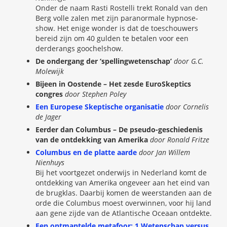
Onder de naam Rasti Rostelli trekt Ronald van den
Berg volle zalen met zijn paranormale hypnose-
show. Het enige wonder is dat de toeschouwers
bereid zijn om 40 gulden te betalen voor een
derderangs goochelshow.
De ondergang der ‘spellingwetenschap’
door G.C.
Molewijk
Bijeen in Oostende – Het zesde EuroSkeptics
congres
door Stephen Poley
Een Europese Skeptische organisatie
door Cornelis
de Jager
Eerder dan Columbus – De pseudo-geschiedenis
van de ontdekking van Amerika
door Ronald Fritze
Columbus en de platte aarde
door Jan Willem
Nienhuys
Bij het voortgezet onderwijs in Nederland komt de
ontdekking van Amerika ongeveer aan het eind van
de brugklas. Daarbij komen de weerstanden aan de
orde die Columbus moest overwinnen, voor hij land
aan gene zijde van de Atlantische Oceaan ontdekte.
Een ontmantelde metafoor: 1 Wetenschap versus