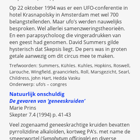
Op 22 oktober 1994 was er een UFO-conferentie in
hotel Krasnapolsky in Amsterdam met wel 700
belangstellenden. Maar ufo’s werden nauwelijks
besproken. Wel allerlei samenzweringstheorieën.
En een parapsycholoog die vingeradrukken van
een geest had genomen. David Summers gilde
hysterisch dat Skepsis liegt. De pers was in groten
getale aanwezig om dit circus mee te maken.
Trefwoorden: Summers, Kühles. Kuhles, Hopkins, Roswell,
Larouche, Wingfield, graancirkels, Roll, Marsgezicht, Searl,
Childress, John Hart, Hedda Vasku
Onderwerp: ufo’s – congres
Natuurlijk onschuldig
De gevaren van ‘geneeskruiden’
Marie Prins
Skepter 7.4 (1994) p. 41-43
Veel zogenaamd geneeskrachtige kruiden bevatten
pyrrolizidine alkaloïden, kortweg PA’s. met name de
smeerwortel (
Symphytum officinale
) en diverse