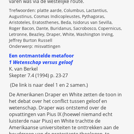
varen was via de westelijke route.
Trefwoorden: platte aarde, Columbus, Lactantius,
Augustinus, Cosmas Indicopleustes, Pythagoras,
Aristoteles, Eratosthenes, Beda, Isidorus van Sevilla,
Roger Bacon, Dante, Buridanus, Sacrobosco, Copernicus,
Letronne, Beazley, Draper, White, Washington Irving,
Jeffrey Burton Russell
Onderwerp: misvattingen
Een ontmantelde metafoor
1 Wetenschap versus geloof
K. van Berkel
Skepter 7.4 (1994) p. 23-27
(De link is naar deel 1 en 2 samen.)
De Amerikanen Draper en White zetten de toon in
het debat over het conflict tussen geloof en
wetenschap. Draper was ontstemd over de
opvattingen van Pius IX (hoewel niemand echt
luisterde naar Pius) en White trachtte de
Amerikaanse universiteiten te onttrekken aan de
houdgreep van de protestante theologen, te