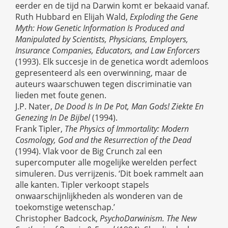
eerder en de tijd na Darwin komt er bekaaid vanaf.
Ruth Hubbard en Elijah Wald,
Exploding the Gene
Myth: How Genetic Information Is Produced and
Manipulated by Scientists, Physicians, Employers,
Insurance Companies, Educators, and Law Enforcers
(1993). Elk succesje in de genetica wordt ademloos
gepresenteerd als een overwinning, maar de
auteurs waarschuwen tegen discriminatie van
lieden met foute genen.
J.P. Nater,
De Dood Is In De Pot, Man Gods! Ziekte En
Genezing In De Bijbel
(1994).
Frank Tipler,
The Physics of Immortality: Modern
Cosmology, God and the Resurrection of the Dead
(1994). Vlak voor de Big Crunch zal een
supercomputer alle mogelijke werelden perfect
simuleren. Dus verrijzenis. ‘Dit boek rammelt aan
alle kanten. Tipler verkoopt stapels
onwaarschijnlijkheden als wonderen van de
toekomstige wetenschap.’
Christopher Badcock,
PsychoDarwinism. The New