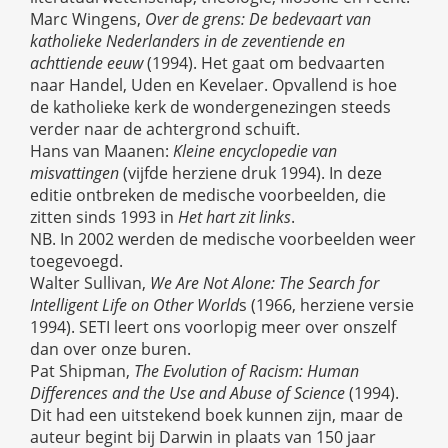
Marc Wingens,
Over de grens: De bedevaart van
katholieke Nederlanders in de zeventiende en
achttiende eeuw
(1994). Het gaat om bedvaarten
naar Handel, Uden en Kevelaer. Opvallend is hoe
de katholieke kerk de wondergenezingen steeds
verder naar de achtergrond schuift.
Hans van Maanen:
Kleine encyclopedie van
misvattingen
(vijfde herziene druk 1994). In deze
editie ontbreken de medische voorbeelden, die
zitten sinds 1993 in
Het hart zit links
.
NB. In 2002 werden de medische voorbeelden weer
toegevoegd.
Walter Sullivan,
We Are Not Alone: The Search for
Intelligent Life on Other World
s (1966, herziene versie
1994). SETI leert ons voorlopig meer over onszelf
dan over onze buren.
Pat Shipman,
The Evolution of Racism: Human
Differences and the Use and Abuse of Science
(1994).
Dit had een uitstekend boek kunnen zijn, maar de
auteur begint bij Darwin in plaats van 150 jaar