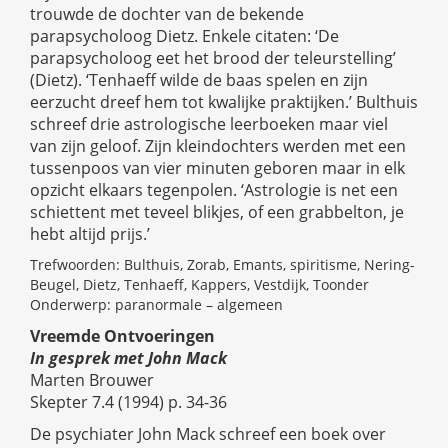
trouwde de dochter van de bekende
parapsycholoog Dietz. Enkele citaten: ‘De
parapsycholoog eet het brood der teleurstelling’
(Dietz). ‘Tenhaeff wilde de baas spelen en zijn
eerzucht dreef hem tot kwalijke praktijken.’ Bulthuis
schreef drie astrologische leerboeken maar viel
van zijn geloof. Zijn kleindochters werden met een
tussenpoos van vier minuten geboren maar in elk
opzicht elkaars tegenpolen. ‘Astrologie is net een
schiettent met teveel blikjes, of een grabbelton, je
hebt altijd prijs.’
Trefwoorden: Bulthuis, Zorab, Emants, spiritisme, Nering-
Beugel, Dietz, Tenhaeff, Kappers, Vestdijk, Toonder
Onderwerp: paranormale – algemeen
Vreemde Ontvoeringen
In gesprek met John Mack
Marten Brouwer
Skepter 7.4 (1994) p. 34-36
De psychiater John Mack schreef een boek over