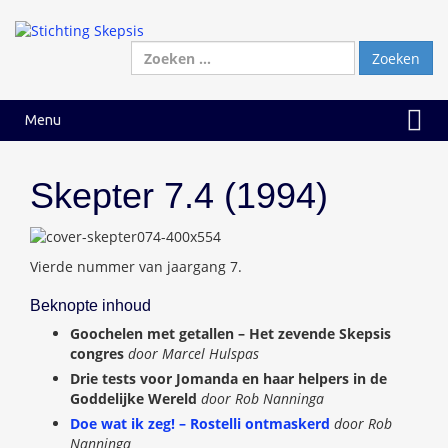
Ga
Ga
naar
naar
inhoud
hoofdmenu
Zoeken
naar:
Menu
Skepter 7.4 (1994)
Vierde nummer van jaargang 7.
Beknopte inhoud
Goochelen met getallen – Het zevende Skepsis
congres
door Marcel Hulspas
Drie tests voor Jomanda en haar helpers in de
Goddelijke Wereld
door Rob Nanninga
Doe wat ik zeg! – Rostelli ontmaskerd
door Rob
Nanninga