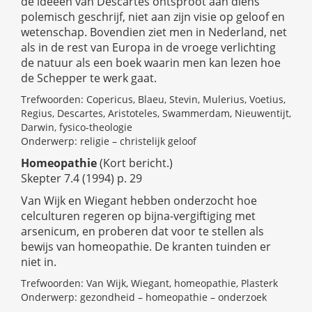
de ideeën van Descartes ontsproot aan diens
polemisch geschrijf, niet aan zijn visie op geloof en
wetenschap. Bovendien ziet men in Nederland, net
als in de rest van Europa in de vroege verlichting
de natuur als een boek waarin men kan lezen hoe
de Schepper te werk gaat.
Trefwoorden: Copericus, Blaeu, Stevin, Mulerius, Voetius,
Regius, Descartes, Aristoteles, Swammerdam, Nieuwentijt,
Darwin, fysico-theologie
Onderwerp: religie – christelijk geloof
Homeopathie
(Kort bericht.)
Skepter 7.4 (1994) p. 29
Van Wijk en Wiegant hebben onderzocht hoe
celculturen regeren op bijna-vergiftiging met
arsenicum, en proberen dat voor te stellen als
bewijs van homeopathie. De kranten tuinden er
niet in.
Trefwoorden: Van Wijk, Wiegant, homeopathie, Plasterk
Onderwerp: gezondheid – homeopathie – onderzoek