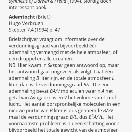
Synthesis of Darwin & Freud
(1994). Slordig doch
interessant boek.
Ademtocht
(Brief.)
Hugo Verbrugh
Skepter 7.4 (1994) p. 47
Briefschrijver vraagt om informatie over de
verdunningsgraad van bijvoorbeeld één
ademhaling vermengd met de hele atmosfeer, of
een druppel en alle oceanen.
NB. Hier kwam in
Skepter
geen antwoord op, maar
het antwoord gaat ongeveer als volgt. Laat één
ademhaling
B
liter zijn, en de totale atmosfeer
L
liter, dan is de verdunningsgraad
B/L
. Die ene
ademhaling bevat
BA/V
moleculen waarin
A
het
getal van Avogadro is en
V
het volume van 1 mol
lucht. Het aantal oorspronkelijke moleculen in een
nieuwe portie van
B
liter is dus genoemde
BA/V
2
maal de verdunningsgraad
B/L
, dus
B
A/VL
. Het
voornaamste probleem is nu een schatting voor
L
bijvoorbeeld het totale gewicht van de atmosfeer