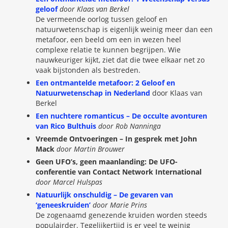
geloof
door Klaas van Berkel
De vermeende oorlog tussen geloof en
natuurwetenschap is eigenlijk weinig meer dan een
metafoor, een beeld om een in wezen heel
complexe relatie te kunnen begrijpen. Wie
nauwkeuriger kijkt, ziet dat die twee elkaar net zo
vaak bijstonden als bestreden.
Een ontmantelde metafoor: 2 Geloof en
Natuurwetenschap in Nederland
door Klaas van
Berkel
Een nuchtere romanticus – De occulte avonturen
van Rico Bulthuis
door Rob Nanninga
Vreemde Ontvoeringen – In gesprek met John
Mack
door Martin Brouwer
Geen UFO’s, geen maanlanding: De UFO-
conferentie van Contact Network
International
door Marcel Hulspas
Natuurlijk onschuldig – De gevaren van
‘geneeskruiden’
door Marie Prins
De zogenaamd genezende kruiden worden steeds
populairder. Tegelijkertijd is er veel te weinig