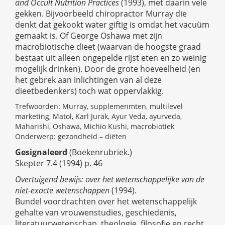
and Occult Nutrition Practices
(1993), met daarin vele
gekken. Bijvoorbeeld chiropractor Murray die
denkt dat gekookt water giftig is omdat het vacuüm
gemaakt is. Of George Oshawa met zijn
macrobiotische dieet (waarvan de hoogste graad
bestaat uit alleen ongepelde rijst eten en zo weinig
mogelijk drinken). Door de grote hoeveelheid (en
het gebrek aan inlichtingen van al deze
dieetbedenkers) toch wat oppervlakkig.
Trefwoorden: Murray, supplemenmten, multilevel
marketing, Matol, Karl Jurak, Ayur Veda, ayurveda,
Maharishi, Oshawa, Michio Kushi, macrobiotiek
Onderwerp: gezondheid – diëten
Gesignaleerd
(Boekenrubriek.)
Skepter 7.4 (1994) p. 46
Overtuigend bewijs: over het wetenschappelijke van de
niet-exacte wetenschappen
(1994).
Bundel voordrachten over het wetenschappelijk
gehalte van vrouwenstudies, geschiedenis,
literatuurwetenschap, theologie, filosofie en recht.