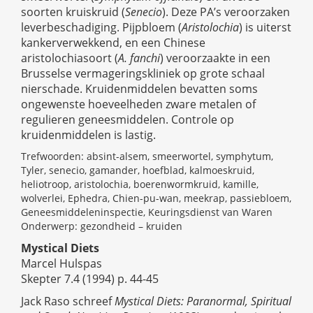
soorten kruiskruid (
Senecio
). Deze PA’s veroorzaken
leverbeschadiging. Pijpbloem (
Aristolochia
) is uiterst
kankerverwekkend, en een Chinese
aristolochiasoort (
A. fanchi
) veroorzaakte in een
Brusselse vermageringskliniek op grote schaal
nierschade. Kruidenmiddelen bevatten soms
ongewenste hoeveelheden zware metalen of
regulieren geneesmiddelen. Controle op
kruidenmiddelen is lastig.
Trefwoorden: absint-alsem, smeerwortel, symphytum,
Tyler, senecio, gamander, hoefblad, kalmoeskruid,
heliotroop, aristolochia, boerenwormkruid, kamille,
wolverlei, Ephedra, Chien-pu-wan, meekrap, passiebloem,
Geneesmiddeleninspectie, Keuringsdienst van Waren
Onderwerp: gezondheid – kruiden
Mystical Diets
Marcel Hulspas
Skepter 7.4 (1994) p. 44-45
Jack Raso schreef
Mystical Diets: Paranormal, Spiritual