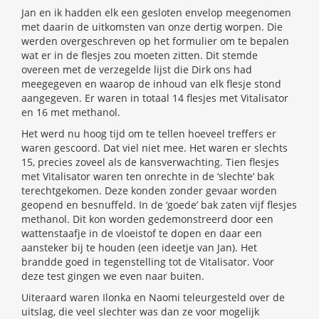
Jan en ik hadden elk een gesloten envelop meegenomen
met daarin de uitkomsten van onze dertig worpen. Die
werden overgeschreven op het formulier om te bepalen
wat er in de flesjes zou moeten zitten. Dit stemde
overeen met de verzegelde lijst die Dirk ons had
meegegeven en waarop de inhoud van elk flesje stond
aangegeven. Er waren in totaal 14 flesjes met Vitalisator
en 16 met methanol.
Het werd nu hoog tijd om te tellen hoeveel treffers er
waren gescoord. Dat viel niet mee. Het waren er slechts
15, precies zoveel als de kansverwachting. Tien flesjes
met Vitalisator waren ten onrechte in de ‘slechte’ bak
terechtgekomen. Deze konden zonder gevaar worden
geopend en besnuffeld. In de ‘goede’ bak zaten vijf flesjes
methanol. Dit kon worden gedemonstreerd door een
wattenstaafje in de vloeistof te dopen en daar een
aansteker bij te houden (een ideetje van Jan). Het
brandde goed in tegenstelling tot de Vitalisator. Voor
deze test gingen we even naar buiten.
Uiteraard waren Ilonka en Naomi teleurgesteld over de
uitslag, die veel slechter was dan ze voor mogelijk