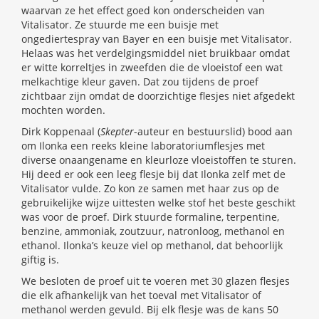
waarvan ze het effect goed kon onderscheiden van
Vitalisator. Ze stuurde me een buisje met
ongediertespray van Bayer en een buisje met Vitalisator.
Helaas was het verdelgingsmiddel niet bruikbaar omdat
er witte korreltjes in zweefden die de vloeistof een wat
melkachtige kleur gaven. Dat zou tijdens de proef
zichtbaar zijn omdat de doorzichtige flesjes niet afgedekt
mochten worden.
Dirk Koppenaal (
Skepter
-auteur en bestuurslid) bood aan
om Ilonka een reeks kleine laboratoriumflesjes met
diverse onaangename en kleurloze vloeistoffen te sturen.
Hij deed er ook een leeg flesje bij dat Ilonka zelf met de
Vitalisator vulde. Zo kon ze samen met haar zus op de
gebruikelijke wijze uittesten welke stof het beste geschikt
was voor de proef. Dirk stuurde formaline, terpentine,
benzine, ammoniak, zoutzuur, natronloog, methanol en
ethanol. Ilonka’s keuze viel op methanol, dat behoorlijk
giftig is.
We besloten de proef uit te voeren met 30 glazen flesjes
die elk afhankelijk van het toeval met Vitalisator of
methanol werden gevuld. Bij elk flesje was de kans 50