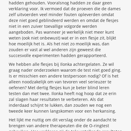
hadden gehouden. Vooralsnog hadden ze daar geen
verklaring voor. Ik vermoed dat de proeven die de dames
zelf uitvoerden veel minder fouten opleverden omdat
deze niet goed geblindeerd werden en omdat de flesjes
niet in een zuiver toevallige volgorde werden
aangeboden. Pas wanneer je werkelijk niet meer kunt
weten (ook niet onbewust) wat er in een flesje zit, blijkt
hoe moeilijk het is. Als het niet zo moeilijk was, dan
zouden er vast al wel anderen zijn geweest die
succesvolle experimenten hadden gerapporteerd.
We hebben alle flesjes bij Ilonka achtergelaten. Ze wil
graag nader onderzoeken waarom de test niet goed ging.
Is er misschien een andere testpersoon nodig? Of is het
alleen noodzakelijk om van tevoren veel serieuzer te
oefenen? Met dertig flesjes kun je beter blind leren
testen dan met twee. Ilonka heeft nog hoop dat ze erin
zal slagen haar resultaten te verbeteren. Als dat
inderdaad schijnt te lukken, dan zouden we nog een
tweede keer kunnen langskomen voor een herkansing.
Het lijkt me nuttig om dit verslag onder de aandacht te
brengen van andere therapeuten die de O-ringtest