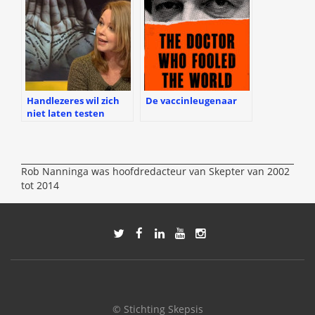
Handlezeres wil zich
De vaccinleugenaar
niet laten testen
Rob Nanninga was hoofdredacteur van Skepter van 2002
tot 2014
© Stichting Skepsis