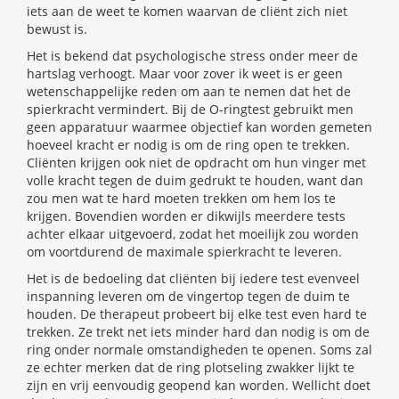
iets aan de weet te komen waarvan de cliënt zich niet
bewust is.
Het is bekend dat psychologische stress onder meer de
hartslag verhoogt. Maar voor zover ik weet is er geen
wetenschappelijke reden om aan te nemen dat het de
spierkracht vermindert. Bij de O-ringtest gebruikt men
geen apparatuur waarmee objectief kan worden gemeten
hoeveel kracht er nodig is om de ring open te trekken.
Cliënten krijgen ook niet de opdracht om hun vinger met
volle kracht tegen de duim gedrukt te houden, want dan
zou men wat te hard moeten trekken om hem los te
krijgen. Bovendien worden er dikwijls meerdere tests
achter elkaar uitgevoerd, zodat het moeilijk zou worden
om voortdurend de maximale spierkracht te leveren.
Het is de bedoeling dat cliënten bij iedere test evenveel
inspanning leveren om de vingertop tegen de duim te
houden. De therapeut probeert bij elke test even hard te
trekken. Ze trekt net iets minder hard dan nodig is om de
ring onder normale omstandigheden te openen. Soms zal
ze echter merken dat de ring plotseling zwakker lijkt te
zijn en vrij eenvoudig geopend kan worden. Wellicht doet