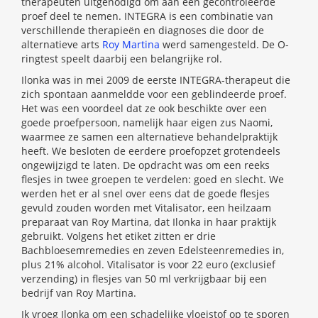
therapeuten uitgenodigd om aan een gecontroleerde
proef deel te nemen. INTEGRA is een combinatie van
verschillende therapieën en diagnoses die door de
alternatieve arts
Roy Martina
werd samengesteld. De O-
ringtest speelt daarbij een belangrijke rol.
Ilonka was in mei 2009 de eerste INTEGRA-therapeut die
zich spontaan aanmeldde voor een geblindeerde proef.
Het was een voordeel dat ze ook beschikte over een
goede proefpersoon, namelijk haar eigen zus Naomi,
waarmee ze samen een alternatieve behandelpraktijk
heeft. We besloten de eerdere proefopzet grotendeels
ongewijzigd te laten. De opdracht was om een reeks
flesjes in twee groepen te verdelen: goed en slecht. We
werden het er al snel over eens dat de goede flesjes
gevuld zouden worden met Vitalisator, een heilzaam
preparaat van Roy Martina, dat Ilonka in haar praktijk
gebruikt. Volgens het etiket zitten er drie
Bachbloesemremedies en zeven Edelsteenremedies in,
plus 21% alcohol. Vitalisator is voor 22 euro (exclusief
verzending) in flesjes van 50 ml verkrijgbaar bij een
bedrijf van Roy Martina.
Ik vroeg Ilonka om een schadelijke vloeistof op te sporen