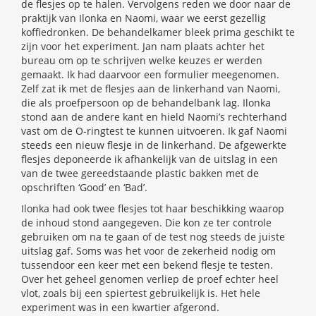
de flesjes op te halen. Vervolgens reden we door naar de
praktijk van Ilonka en Naomi, waar we eerst gezellig
koffiedronken. De behandelkamer bleek prima geschikt te
zijn voor het experiment. Jan nam plaats achter het
bureau om op te schrijven welke keuzes er werden
gemaakt. Ik had daarvoor een formulier meegenomen.
Zelf zat ik met de flesjes aan de linkerhand van Naomi,
die als proefpersoon op de behandelbank lag. Ilonka
stond aan de andere kant en hield Naomi’s rechterhand
vast om de O-ringtest te kunnen uitvoeren. Ik gaf Naomi
steeds een nieuw flesje in de linkerhand. De afgewerkte
flesjes deponeerde ik afhankelijk van de uitslag in een
van de twee gereedstaande plastic bakken met de
opschriften ‘Good’ en ‘Bad’.
Ilonka had ook twee flesjes tot haar beschikking waarop
de inhoud stond aangegeven. Die kon ze ter controle
gebruiken om na te gaan of de test nog steeds de juiste
uitslag gaf. Soms was het voor de zekerheid nodig om
tussendoor een keer met een bekend flesje te testen.
Over het geheel genomen verliep de proef echter heel
vlot, zoals bij een spiertest gebruikelijk is. Het hele
experiment was in een kwartier afgerond.