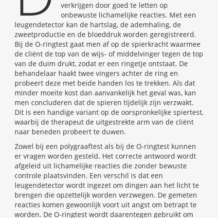
verkrijgen door goed te letten op
onbewuste lichamelijke reacties. Met een
leugendetector kan de hartslag, de ademhaling, de
zweetproductie en de bloeddruk worden geregistreerd.
Bij de O-ringtest gaat men af op de spierkracht waarmee
de cliënt de top van de wijs- of middelvinger tegen de top
van de duim drukt, zodat er een ringetje ontstaat. De
behandelaar haakt twee vingers achter de ring en
probeert deze met beide handen los te trekken. Als dat
minder moeite kost dan aanvankelijk het geval was, kan
men concluderen dat de spieren tijdelijk zijn verzwakt.
Dit is een handige variant op de oorspronkelijke spiertest,
waarbij de therapeut de uitgestrekte arm van de cliënt
naar beneden probeert te duwen.
Zowel bij een polygraaftest als bij de O-ringtest kunnen
er vragen worden gesteld. Het correcte antwoord wordt
afgeleid uit lichamelijke reacties die zonder bewuste
controle plaatsvinden. Een verschil is dat een
leugendetector wordt ingezet om dingen aan het licht te
brengen die opzettelijk worden verzwegen. De gemeten
reacties komen gewoonlijk voort uit angst om betrapt te
worden. De O-ringtest wordt daarentegen gebruikt om