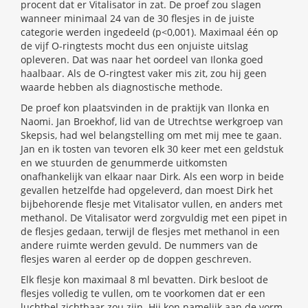
procent dat er Vitalisator in zat. De proef zou slagen
wanneer minimaal 24 van de 30 flesjes in de juiste
categorie werden ingedeeld (p<0,001). Maximaal één op
de vijf O-ringtests mocht dus een onjuiste uitslag
opleveren. Dat was naar het oordeel van Ilonka goed
haalbaar. Als de O-ringtest vaker mis zit, zou hij geen
waarde hebben als diagnostische methode.
De proef kon plaatsvinden in de praktijk van Ilonka en
Naomi. Jan Broekhof, lid van de Utrechtse werkgroep van
Skepsis, had wel belangstelling om met mij mee te gaan.
Jan en ik tosten van tevoren elk 30 keer met een geldstuk
en we stuurden de genummerde uitkomsten
onafhankelijk van elkaar naar Dirk. Als een worp in beide
gevallen hetzelfde had opgeleverd, dan moest Dirk het
bijbehorende flesje met Vitalisator vullen, en anders met
methanol. De Vitalisator werd zorgvuldig met een pipet in
de flesjes gedaan, terwijl de flesjes met methanol in een
andere ruimte werden gevuld. De nummers van de
flesjes waren al eerder op de doppen geschreven.
Elk flesje kon maximaal 8 ml bevatten. Dirk besloot de
flesjes volledig te vullen, om te voorkomen dat er een
luchtbel zichtbaar zou zijn. Hij kon namelijk aan de vorm