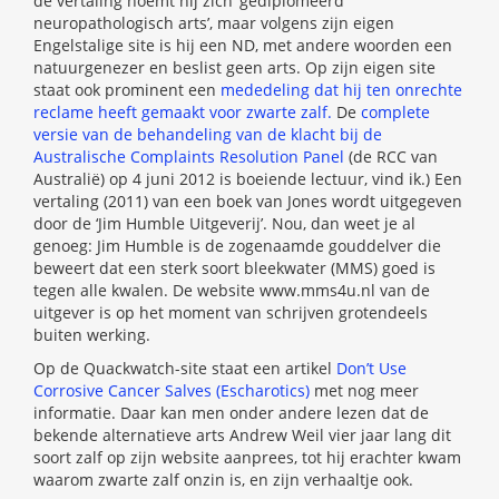
de vertaling noemt hij zich ‘gediplomeerd
neuropathologisch arts’, maar volgens zijn eigen
Engelstalige site is hij een ND, met andere woorden een
natuurgenezer en beslist geen arts. Op zijn eigen site
staat ook prominent een
mededeling dat hij ten onrechte
reclame heeft gemaakt voor zwarte zalf.
De
complete
versie van de behandeling van de klacht bij de
Australische Complaints Resolution Panel
(de RCC van
Australië) op 4 juni 2012 is boeiende lectuur, vind ik.) Een
vertaling (2011) van een boek van Jones wordt uitgegeven
door de ‘Jim Humble Uitgeverij’. Nou, dan weet je al
genoeg: Jim Humble is de zogenaamde gouddelver die
beweert dat een sterk soort bleekwater (MMS) goed is
tegen alle kwalen. De website www.mms4u.nl van de
uitgever is op het moment van schrijven grotendeels
buiten werking.
Op de Quackwatch-site staat een artikel
Don’t Use
Corrosive Cancer Salves (Escharotics)
met nog meer
informatie. Daar kan men onder andere lezen dat de
bekende alternatieve arts Andrew Weil vier jaar lang dit
soort zalf op zijn website aanprees, tot hij erachter kwam
waarom zwarte zalf onzin is, en zijn verhaaltje ook.