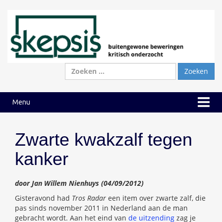
Ga
Ga
naar
naar
inhoud
hoofdmenu
Zoeken
naar:
Menu
Zwarte kwakzalf tegen
kanker
door Jan Willem Nienhuys (04/09/2012)
Gisteravond had
Tros Radar
een item over zwarte zalf, die
pas sinds november 2011 in Nederland aan de man
gebracht wordt. Aan het eind van
de uitzending
zag je