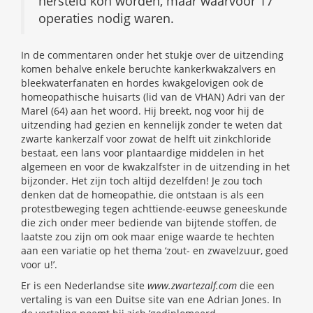
hersteld kon worden, maar waarvoor 17
operaties nodig waren.
In de commentaren onder het stukje over de uitzending
komen behalve enkele beruchte kankerkwakzalvers en
bleekwaterfanaten en hordes kwakgelovigen ook de
homeopathische huisarts (lid van de VHAN) Adri van der
Marel (64) aan het woord. Hij breekt, nog voor hij de
uitzending had gezien en kennelijk zonder te weten dat
zwarte kankerzalf voor zowat de helft uit zinkchloride
bestaat, een lans voor plantaardige middelen in het
algemeen en voor de kwakzalfster in de uitzending in het
bijzonder. Het zijn toch altijd dezelfden! Je zou toch
denken dat de homeopathie, die ontstaan is als een
protestbeweging tegen achttiende-eeuwse geneeskunde
die zich onder meer bediende van bijtende stoffen, de
laatste zou zijn om ook maar enige waarde te hechten
aan een variatie op het thema ‘zout- en zwavelzuur, goed
voor u!’.
Er is een Nederlandse site
www.zwartezalf.com
die een
vertaling is van een Duitse site van ene Adrian Jones. In