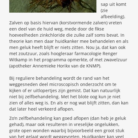
sap uit komt
(zie
afbeelding).
Zalven op basis hiervan (korstvormende zalven) vreten
een deel van de huid weg, mede door de fikse
hoeveelheden zinkchloride die zulke zalf soms bevat. In
theorie kan men daar huidkanker mee behandelen en als
men geluk heeft blijft er niets zitten. Nou ja, dat kan ook
met zoutzuur, zoals hoogleraar farmacologie Renger
Witkamp in het programma opmerkte, of met zwavelzuur
(apotheker Annemieke Horikx van de KNMP).
Bij reguliere behandeling wordt de rand van het
weggesneden deel microscopisch onderzocht om te
kijken of er uitlopertjes zijn gemist. Dat kan natuurlijk
niet bij zelfbehandeling. Met het blote oog kun je niet
zien of alles weg is. En als er nog wat blijft zitten, dan kan
dat later heel verkeerd aflopen.
Zo’n zelfbehandeling kan goed aflopen (dan heb je geluk
gehad), maar ook resulteren in vreselijke ongelukken,
grote open wonden waarbij bijvoorbeeld een groot stuk
van het gelaat wordt weggevreten. Huidkanker kan veel