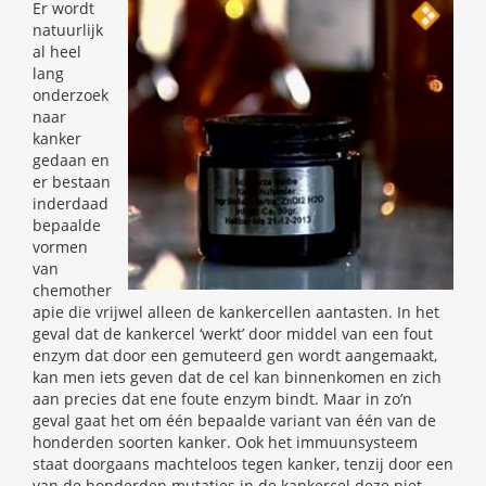
Er wordt
natuurlijk
al heel
lang
onderzoek
naar
kanker
gedaan en
er bestaan
inderdaad
bepaalde
vormen
van
chemother
apie die vrijwel alleen de kankercellen aantasten. In het
geval dat de kankercel ‘werkt’ door middel van een fout
enzym dat door een gemuteerd gen wordt aangemaakt,
kan men iets geven dat de cel kan binnenkomen en zich
aan precies dat ene foute enzym bindt. Maar in zo’n
geval gaat het om één bepaalde variant van één van de
honderden soorten kanker. Ook het immuunsysteem
staat doorgaans machteloos tegen kanker, tenzij door een
van de honderden mutaties in de kankercel deze niet