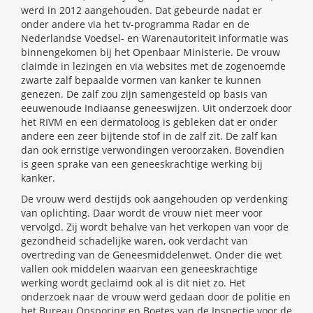
werd in 2012 aangehouden. Dat gebeurde nadat er
onder andere via het tv-programma Radar en de
Nederlandse Voedsel- en Warenautoriteit informatie was
binnengekomen bij het Openbaar Ministerie. De vrouw
claimde in lezingen en via websites met de zogenoemde
zwarte zalf bepaalde vormen van kanker te kunnen
genezen. De zalf zou zijn samengesteld op basis van
eeuwenoude Indiaanse geneeswijzen. Uit onderzoek door
het RIVM en een dermatoloog is gebleken dat er onder
andere een zeer bijtende stof in de zalf zit. De zalf kan
dan ook ernstige verwondingen veroorzaken. Bovendien
is geen sprake van een geneeskrachtige werking bij
kanker.
De vrouw werd destijds ook aangehouden op verdenking
van oplichting. Daar wordt de vrouw niet meer voor
vervolgd. Zij wordt behalve van het verkopen van voor de
gezondheid schadelijke waren, ook verdacht van
overtreding van de Geneesmiddelenwet. Onder die wet
vallen ook middelen waarvan een geneeskrachtige
werking wordt geclaimd ook al is dit niet zo. Het
onderzoek naar de vrouw werd gedaan door de politie en
het Bureau Opsporing en Boetes van de Inspectie voor de