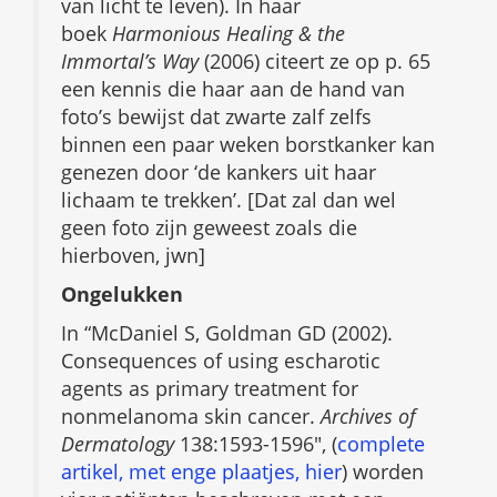
van licht te leven). In haar
boek
Harmonious Healing & the
Immortal’s Way
(2006) citeert ze op p. 65
een kennis die haar aan de hand van
foto’s bewijst dat zwarte zalf zelfs
binnen een paar weken borstkanker kan
genezen door ‘de kankers uit haar
lichaam te trekken’. [Dat zal dan wel
geen foto zijn geweest zoals die
hierboven, jwn]
Ongelukken
In “McDaniel S, Goldman GD (2002).
Consequences of using escharotic
agents as primary treatment for
nonmelanoma skin cancer.
Archives of
Dermatology
138:1593-1596″, (
complete
artikel, met enge plaatjes, hier
) worden