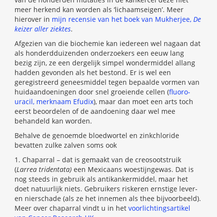
meer herkend kan worden als ‘lichaamseigen’. Meer
hierover in
mijn recensie van het boek van Mukherjee,
De
keizer aller ziektes
.
Afgezien van die biochemie kan iedereen wel nagaan dat
als honderdduizenden onderzoekers een eeuw lang
bezig zijn, ze een dergelijk simpel wondermiddel allang
hadden gevonden als het bestond. Er is wel een
geregistreerd geneesmiddel tegen bepaalde vormen van
huidaandoeningen door snel groeiende cellen (
fluoro-
uracil, merknaam Efudix
), maar dan moet een arts toch
eerst beoordelen of de aandoening daar wel mee
behandeld kan worden.
Behalve de genoemde bloedwortel en zinkchloride
bevatten zulke zalven soms ook
1. Chaparral – dat is gemaakt van de creosootstruik
(
Larrea tridentata)
een Mexicaans woestijngewas. Dat is
nog steeds in gebruik als antikankermiddel, maar het
doet natuurlijk niets. Gebruikers riskeren ernstige lever-
en nierschade (als ze het innemen als thee bijvoorbeeld).
Meer over chaparral vindt u in het
voorlichtingsartikel