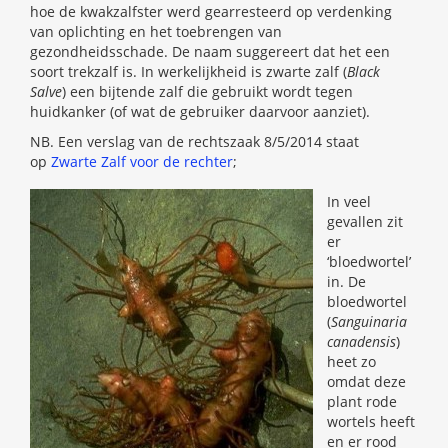
hoe de kwakzalfster werd gearresteerd op verdenking
van oplichting en het toebrengen van
gezondheidsschade. De naam suggereert dat het een
soort trekzalf is. In werkelijkheid is zwarte zalf (
Black
Salve
) een bijtende zalf die gebruikt wordt tegen
huidkanker (of wat de gebruiker daarvoor aanziet).
NB. Een verslag van de rechtszaak 8/5/2014 staat
op
Zwarte Zalf voor de rechter
;
In veel
gevallen zit
er
‘bloedwortel’
in. De
bloedwortel
(
Sanguinaria
canadensis
)
heet zo
omdat deze
plant rode
wortels heeft
en er rood