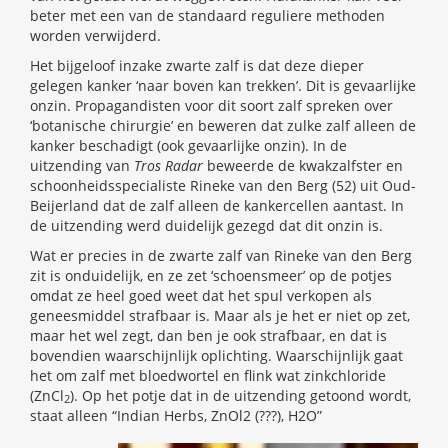
beter met een van de standaard reguliere methoden
worden verwijderd.
Het bijgeloof inzake zwarte zalf is dat deze dieper
gelegen kanker ‘naar boven kan trekken’. Dit is gevaarlijke
onzin. Propagandisten voor dit soort zalf spreken over
‘botanische chirurgie’ en beweren dat zulke zalf alleen de
kanker beschadigt (ook gevaarlijke onzin). In de
uitzending van
Tros Radar
beweerde de kwakzalfster en
schoonheidsspecialiste Rineke van den Berg (52) uit Oud-
Beijerland dat de zalf alleen de kankercellen aantast. In
de uitzending werd duidelijk gezegd dat dit onzin is.
Wat er precies in de zwarte zalf van Rineke van den Berg
zit is onduidelijk, en ze zet ‘schoensmeer’ op de potjes
omdat ze heel goed weet dat het spul verkopen als
geneesmiddel strafbaar is. Maar als je het er niet op zet,
maar het wel zegt, dan ben je ook strafbaar, en dat is
bovendien waarschijnlijk oplichting. Waarschijnlijk gaat
het om zalf met bloedwortel en flink wat zinkchloride
(ZnCl
). Op het potje dat in de uitzending getoond wordt,
2
staat alleen “Indian Herbs, ZnOl2 (???), H2O”