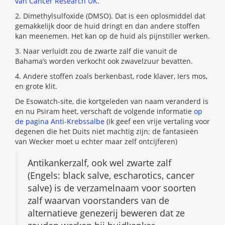
van Cancer Research UK
.
2. Dimethylsulfoxide (DMSO). Dat is een oplosmiddel dat
gemakkelijk door de huid dringt en dan andere stoffen
kan meenemen. Het kan op de huid als pijnstiller werken.
3. Naar verluidt zou de zwarte zalf die vanuit de
Bahama’s worden verkocht ook zwavelzuur bevatten.
4. Andere stoffen zoals berkenbast, rode klaver, Iers mos,
en grote klit.
De Esowatch-site, die kortgeleden van naam veranderd is
en nu Psiram heet, verschaft de volgende informatie
op
de pagina Anti-Krebssalbe
(ik geef een vrije vertaling voor
degenen die het Duits niet machtig zijn; de fantasieën
van Wecker moet u echter maar zelf ontcijferen)
Antikankerzalf, ook wel zwarte zalf
(Engels: black salve, escharotics, cancer
salve) is de verzamelnaam voor soorten
zalf waarvan voorstanders van de
alternatieve genezerij beweren dat ze