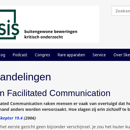
log
Podcast
Congres
Rare apparaten
Service
Over Ske
handelingen
n Facilitated Communication
itated Communication raken mensen er vaak van overtuigd dat h
and anders worden veroorzaakt. Hoe slagen zij erin zichzelf te 
Skepter 19.4
(2006)
het eerste gezicht geen bijzonder verschijnsel. Je zou het louter