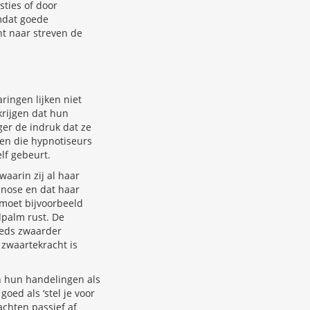
sties of door
mdat goede
ht naar streven de
ringen lijken niet
krijgen dat hun
er de indruk dat ze
en die hypnotiseurs
lf gebeurt.
aarin zij al haar
ypnose en dat haar
moet bijvoorbeeld
dpalm rust. De
eeds zwaarder
 zwaartekracht is
 hun handelingen als
oed als ‘stel je voor
chten passief af