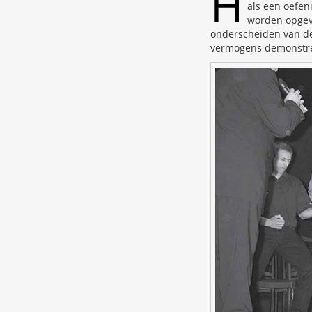
H
als een oefen
worden opgev
onderscheiden van de
vermogens demonstrer