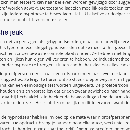
zich manifesteert, kan naar believen worden gewijzigd door sugge
oraf worden gewekt. De toestand laat zich moeilijk onderzoeken o
zijn iedere hypothese te bevestigen. Het lijkt alsof ze er doelgeric
entuele publiek tevreden te stellen.
he jeuk
h net zo gedragen als gehypnotiseerden, maar hun innerlijke erva
 is typerend voor de gehypnotiseerden dat ze meestal het gevoel 
sch en zonder bewuste controle plaatsvinden. Ze hebben niet lang
en en lijken hun eigen wil verloren te hebben. De inductiemethod
nder hypnose te brengen, sluiten aan bij het idee dat alles vanze
de proefpersoon eerst naar een ontspannen en passieve toestand, w
n suggesties. Ze krijgt te horen dat ze steeds dieper wegzinkt in h
arna kan een eenvoudige test worden uitgevoerd. De proefpersoon 
 houden en zich voorstellen dat er een zwaar gewicht op haar han
ft daarbij herhaaldelijk in beeldende bewoordingen hoe de arm st
aar beneden zakt. Het is niet zo moeilijk om dit te ervaren, want de
 de hypnotiseur hebben invloed op de mate waarin proefpersonen
aren. De opdracht ‘breng je handen naar elkaar toe’, werkt niet zo g
kracht je handen naar elkaar toe trekt’. Sommige proefpersonen wa