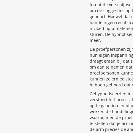
totdat de verschijnse
om de suggesties op t
gebeurt. Hoewel dat n
handelingen rechtstr
invloed op uitoefenen
sturen. De hypnotise
meer.
De proefpersonen zijn
hun eigen inspanninge
draagt eraan bij dat 
om aan te nemen dat 
proefpersonen kunnen 
kunnen ze ermee stopp
hebben gehoord dat d
Gehypnotiseerden moe
verstoort het proces.
op te gaan in een bij
wekken de handelinge
waarbij men de proefp
te stellen dat je arm 
de arm precies de an