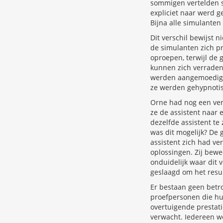
sommigen vertelden s
expliciet naar werd 
Bijna alle simulante
Dit verschil bewijst
de simulanten zich p
oproepen, terwijl de 
kunnen zich verraden 
werden aangemoedigd 
ze werden gehypnotis
Orne had nog een verr
ze de assistent naar e
dezelfde assistent te
was dit mogelijk? De
assistent zich had ve
oplossingen. Zij bewe
onduidelijk waar dit 
geslaagd om het resul
Er bestaan geen betro
proefpersonen die hu
overtuigende prestati
verwacht. Iedereen w