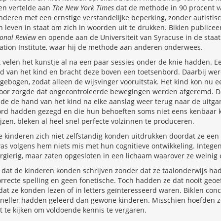
len vertelde aan
The New York Times
dat de methode in 90 procent v
nderen met een ernstige verstandelijke beperking, zonder autistis
n leven in staat om zich in woorden uit te drukken. Biklen publiceer
onal Review
en opende aan de Universiteit van Syracuse in de staa
ation Institute, waar hij de methode aan anderen onderwees.
 velen het kunstje al na een paar sessies onder de knie hadden. Ee
 van het kind en bracht deze boven een toetsenbord. Daarbij wer
gebogen, zodat alleen de wijsvinger vooruitstak. Het kind kon nu ee
voor zorgde dat ongecontroleerde bewegingen werden afgeremd. De
de de hand van het kind na elke aanslag weer terug naar de uitga
oord hadden gezegd en die hun behoeften soms niet eens kenbaar
ijzen, bleken al heel snel perfecte volzinnen te produceren.
e kinderen zich niet zelfstandig konden uitdrukken doordat ze ee
as volgens hem niets mis met hun cognitieve ontwikkeling. Integen
eergierig, maar zaten opgesloten in een lichaam waarover ze weinig
dat de kinderen konden schrijven zonder dat ze taalonderwijs ha
correcte spelling en geen fonetische. Toch hadden ze dat nooit ge
t ze konden lezen of in letters geïnteresseerd waren. Biklen con
 sneller hadden geleerd dan gewone kinderen. Misschien hoefden z
 te kijken om voldoende kennis te vergaren.