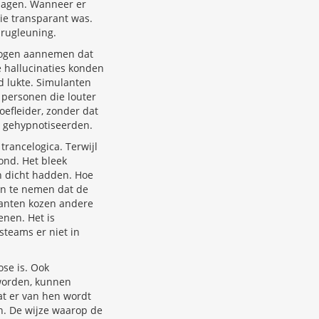
 zagen. Wanneer er
ie transparant was.
 rugleuning.
 mogen aannemen dat
 hallucinaties konden
d lukte. Simulanten
 personen die louter
efleider, zonder dat
 gehypnotiseerden.
trancelogica. Terwijl
tond. Het bleek
en dicht hadden. Hoe
an te nemen dat de
lanten kozen andere
enen. Het is
steams er niet in
ose is. Ook
worden, kunnen
at er van hen wordt
n. De wijze waarop de