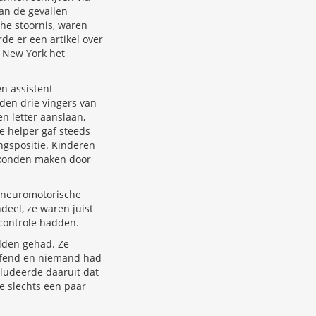
an de gevallen
che stoornis, waren
de er een artikel over
t New York het
n assistent
den drie vingers van
n letter aanslaan,
 helper gaf steeds
ngspositie. Kinderen
 konden maken door
n neuromotorische
deel, ze waren juist
 controle hadden.
dden gehad. Ze
oefend en niemand had
cludeerde daaruit dat
e slechts een paar