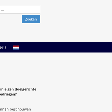
Zoeken
naar:
psis
un eigen doelgerichte
bedriegen?
 kunnen beschouwen