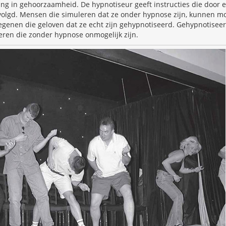
ing in gehoorzaamheid. De hypnotiseur geeft instructies die door
olgd. Mensen die simuleren dat ze onder hypnose zijn, kunnen mo
genen die geloven dat ze echt zijn gehypnotiseerd. Gehypnotise
en die zonder hypnose onmogelijk zijn.