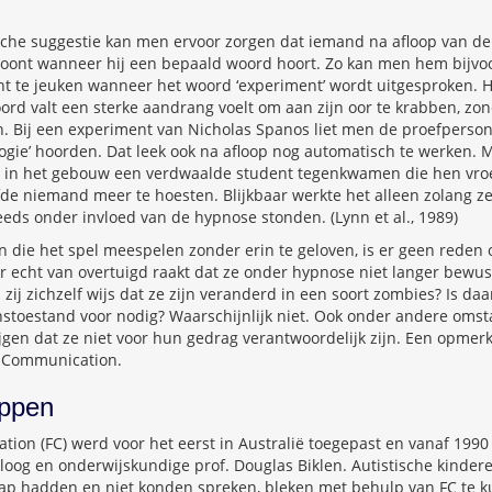
che suggestie kan men ervoor zorgen dat iemand na afloop van d
ertoont wanneer hij een bepaald woord hoort. Zo kan men hem bijvo
int te jeuken wanneer het woord ‘experiment’ wordt uitgesproken. Het
oord valt een sterke aandrang voelt om aan zijn oor te krabben, zo
jn. Bij een experiment van Nicholas Spanos liet men de proefpers
ogie’ hoorden. Dat leek ook na afloop nog automatisch te werken. 
 in het gebouw een verdwaalde student tegenkwamen die hen vroe
de niemand meer te hoesten. Blijkbaar werkte het alleen zolang z
eeds onder invloed van de hypnose stonden. (Lynn et al., 1989)
 die het spel meespelen zonder erin te geloven, is er geen reden 
er echt van overtuigd raakt dat ze onder hypnose niet langer bewus
ij zichzelf wijs dat ze zijn veranderd in een soort zombies? Is da
nstoestand voor nodig? Waarschijnlijk niet. Ook onder andere om
gen dat ze niet voor hun gedrag verantwoordelijk zijn. Een opmerk
d Communication.
oppen
tion (FC) werd voor het eerst in Australië toegepast en vanaf 199
oog en onderwijskundige prof. Douglas Biklen. Autistische kinder
cap hadden en niet konden spreken, bleken met behulp van FC te k