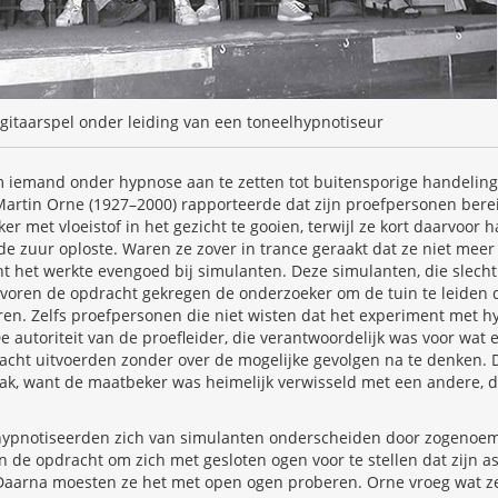
gitaarspel onder leiding van een toneelhypnotiseur
om iemand onder hypnose aan te zetten tot buitensporige handelin
rtin Orne (1927–2000) rapporteerde dat zijn proefpersonen bere
er met vloeistof in het gezicht te gooien, terwijl ze kort daarvoor
nde zuur oploste. Waren ze zover in trance geraakt dat ze niet mee
nt het werkte evengoed bij simulanten. Deze simulanten, die slech
voren de opdracht gekregen de onderzoeker om de tuin te leiden d
en. Zelfs proefpersonen die niet wisten dat het experiment met 
De autoriteit van de proefleider, die verantwoordelijk was voor wat
acht uitvoerden zonder over de mogelijke gevolgen na te denken. 
pak, want de maatbeker was heimelijk verwisseld met een andere, d
pnotiseerden zich van simulanten onderscheiden door zogenoemd
n de opdracht om zich met gesloten ogen voor te stellen dat zijn a
. Daarna moesten ze het met open ogen proberen. Orne vroeg wat