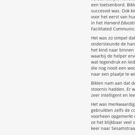
een toetsenbord. Bik
succesvol was. Ook ki
voor het eerst van hu
in het
Harvard Educati
Facilitated Communic
Het was zo simpel dat
ondersteunde de hand
het kind naar binnen 
waarbij de helper er
wat tegendruk en leid
die nog nooit een w
naar een plaatje te w
Biklen nam aan dat d
stoornis hadden. Er w
zeer intelligent en l
Het was merkwaardig 
gebruikten zelfs de 
voorheen opgemerkt da
ze het blijkbaar veel
keer naar Sesamstraat