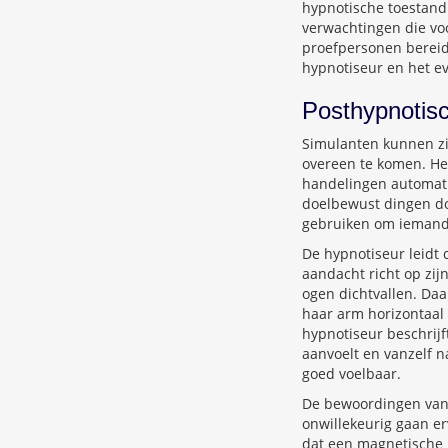
hypnotische toestand 
verwachtingen die vo
proefpersonen bereid 
hypnotiseur en het ev
Posthypnotisc
Simulanten kunnen zic
overeen te komen. Het
handelingen automati
doelbewust dingen do
gebruiken om iemand o
De hypnotiseur leidt 
aandacht richt op zij
ogen dichtvallen. Da
haar arm horizontaal
hypnotiseur beschrij
aanvoelt en vanzelf n
goed voelbaar.
De bewoordingen van
onwillekeurig gaan erv
dat een magnetische 