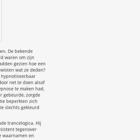
gen. De bekende
id waren om zijn
 hadden gezien hoe een
r wisten wat ze deden?
t hypnotiseerbaar
oor net te doen alsof
hypnose te maken had,
 er gebeurde, zorgde
Die beperkten zich
ie slechts gekleurd
e trancelogica. Hij
ssistent tegenover
 ze waarnamen en