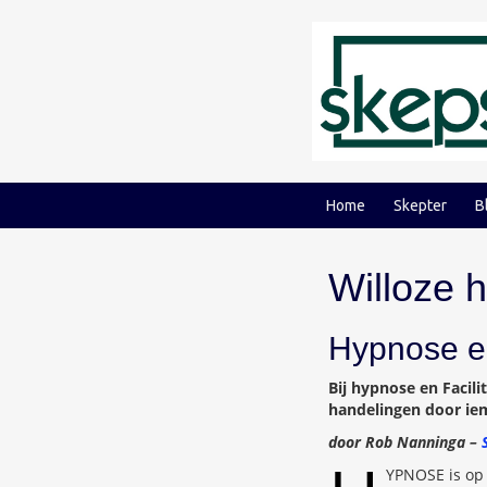
Ga
Ga
naar
naar
inhoud
hoofdmenu
Home
Skepter
B
Willoze 
Hypnose e
Bij hypnose en Facil
handelingen door iem
door Rob Nanninga –
YPNOSE is op 