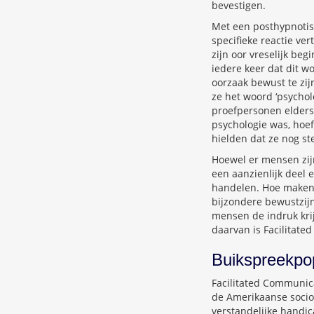
bevestigen.
Met een posthypnotis
specifieke reactie v
zijn oor vreselijk beg
iedere keer dat dit w
oorzaak bewust te zi
ze het woord ‘psychol
proefpersonen elders
psychologie was, hoef
hielden dat ze nog st
Hoewel er mensen zijn
een aanzienlijk deel 
handelen. Hoe maken z
bijzondere bewustzij
mensen de indruk krij
daarvan is Facilitate
Buikspreekp
Facilitated Communica
de Amerikaanse sociol
verstandelijke handi