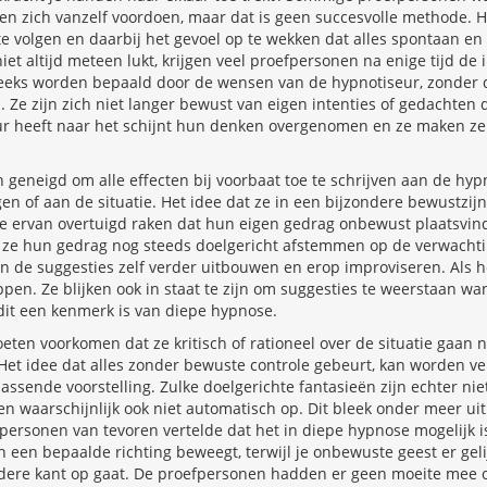
len zich vanzelf voordoen, maar dat is geen succesvolle methode. He
e volgen en daarbij het gevoel op te wekken dat alles spontaan en 
iet altijd meteen lukt, krijgen veel proefpersonen na enige tijd de
eeks worden bepaald door de wensen van de hypnotiseur, zonder d
. Ze zijn zich niet langer bewust van eigen intenties of gedachten
ur heeft naar het schijnt hun denken overgenomen en ze maken ze
 geneigd om alle effecten bij voorbaat toe te schrijven aan de hyp
n of aan de situatie. Het idee dat ze in een bijzondere bewustzij
ze ervan overtuigd raken dat hun eigen gedrag onbewust plaatsvind
ze hun gedrag nog steeds doelgericht afstemmen op de verwacht
de suggesties zelf verder uitbouwen en erop improviseren. Als het
en. Ze blijken ook in staat te zijn om suggesties te weerstaan wa
it een kenmerk is van diepe hypnose.
ten voorkomen dat ze kritisch of rationeel over de situatie gaan 
 Het idee dat alles zonder bewuste controle gebeurt, kan worden v
passende voorstelling. Zulke doelgerichte fantasieën zijn echter nie
n waarschijnlijk ook niet automatisch op. Dit bleek onder meer ui
ersonen van tevoren vertelde dat het in diepe hypnose mogelijk i
in een bepaalde richting beweegt, terwijl je onbewuste geest er gelij
dere kant op gaat. De proefpersonen hadden er geen moeite mee 