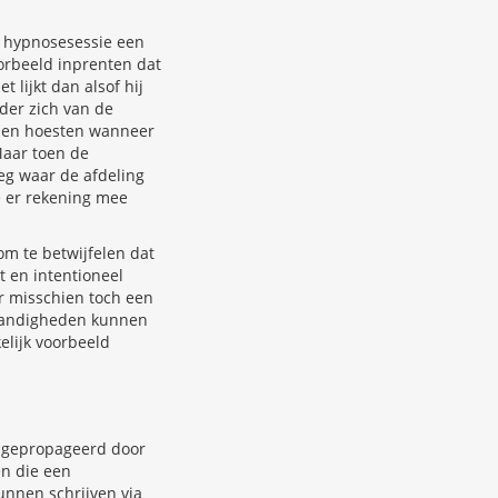
e hypnosesessie een
orbeeld inprenten dat
 lijkt dan alsof hij
nder zich van de
onen hoesten wanneer
Maar toen de
g waar de afdeling
e er rekening mee
om te betwijfelen dat
t en intentioneel
ar misschien toch een
standigheden kunnen
elijk voorbeeld
0 gepropageerd door
en die een
unnen schrijven via