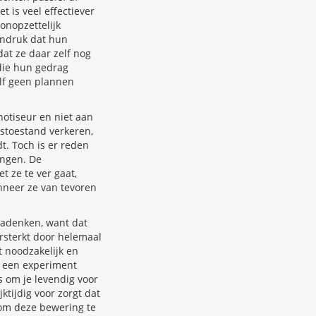
t is veel effectiever
onopzettelijk
 indruk dat hun
at ze daar zelf nog
 die hun gedrag
lf geen plannen
notiseur en niet aan
nstoestand verkeren,
t. Toch is er reden
ingen. De
 ze te ver gaat,
nneer ze van tevoren
nadenken, want dat
ersterkt door helemaal
t noodzakelijk en
t een experiment
s om je levendig voor
ktijdig voor zorgt dat
om deze bewering te