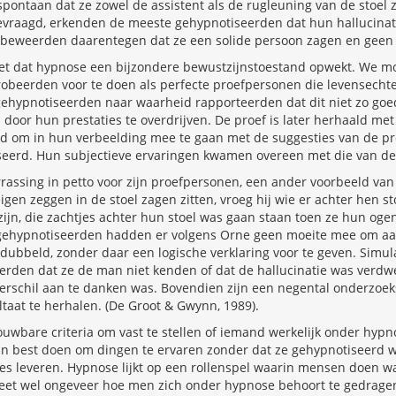
pontaan dat ze zowel de assistent als de rugleuning van de stoel
gevraagd, erkenden de meeste gehypnotiseerden dat hun hallucinat
n beweerden daarentegen dat ze een solide persoon zagen en geen
 niet dat hypnose een bijzondere bewustzijnstoestand opwekt. We
robeerden voor te doen als perfecte proefpersonen die levensechte
gehypnotiseerden naar waarheid rapporteerden dat dit niet zo goe
door hun prestaties te overdrijven. De proef is later herhaald met
om in hun verbeelding mee te gaan met de suggesties van de pro
eerd. Hun subjectieve ervaringen kwamen overeen met die van de
assing in petto voor zijn proefpersonen, een ander voorbeeld van 
igen zeggen in de stoel zagen zitten, vroeg hij wie er achter hen s
 zijn, die zachtjes achter hun stoel was gaan staan toen ze hun og
 gehypnotiseerden hadden er volgens Orne geen moeite mee om a
rdubbeld, zonder daar een logische verklaring voor te geven. Simu
erden dat ze de man niet kenden of dat de hallucinatie was verdw
verschil aan te danken was. Bovendien zijn een negental onderzoek
taat te herhalen. (De Groot & Gwynn, 1989).
uwbare criteria om vast te stellen of iemand werkelijk onder hypn
n best doen om dingen te ervaren zonder dat ze gehypnotiseerd 
es leveren. Hypnose lijkt op een rollenspel waarin mensen doen w
eet wel ongeveer hoe men zich onder hypnose behoort te gedrage