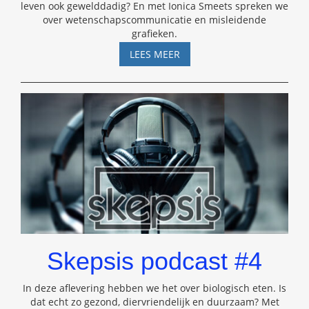
leven ook gewelddadig? En met Ionica Smeets spreken we
over wetenschapscommunicatie en misleidende
grafieken.
SKEPSIS
LEES MEER
PODCAST
#15
–
IONICA
SMEETS
Skepsis podcast #4
In deze aflevering hebben we het over biologisch eten. Is
dat echt zo gezond, diervriendelijk en duurzaam? Met