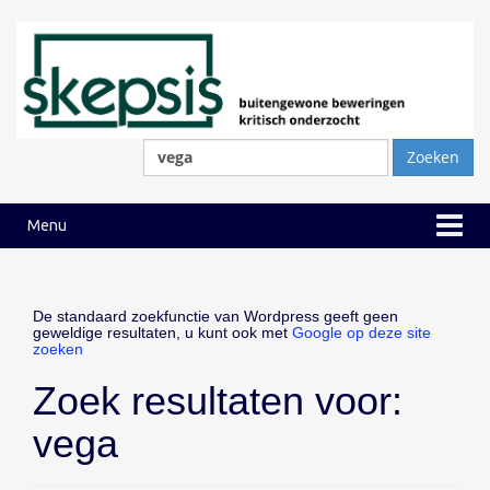
Ga
Ga
naar
naar
inhoud
hoofdmenu
Zoeken
naar:
Menu
De standaard zoekfunctie van Wordpress geeft geen
geweldige resultaten, u kunt ook met
Google op deze site
zoeken
Zoek resultaten voor:
vega