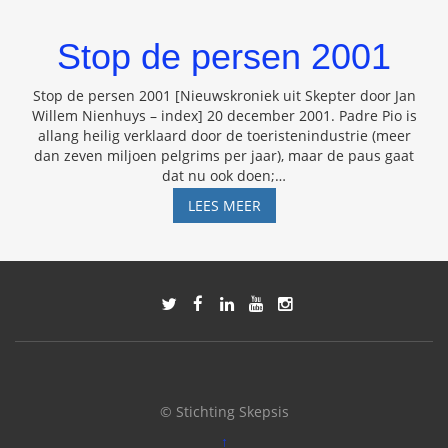
Stop de persen 2001
Stop de persen 2001 [Nieuwskroniek uit Skepter door Jan
Willem Nienhuys – index] 20 december 2001. Padre Pio is
allang heilig verklaard door de toeristenindustrie (meer
dan zeven miljoen pelgrims per jaar), maar de paus gaat
dat nu ook doen;
…
STOP
LEES MEER
DE
PERSEN
2001
© Stichting Skepsis
↑