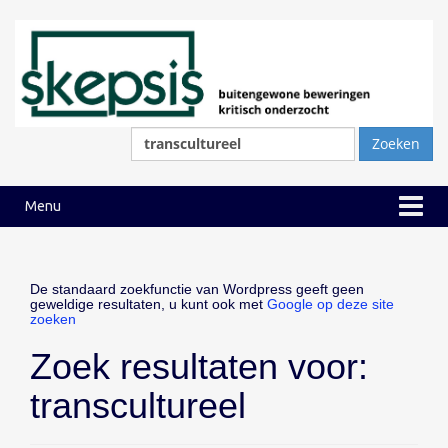
Ga
Ga
naar
naar
inhoud
hoofdmenu
Zoeken
naar:
Menu
De standaard zoekfunctie van Wordpress geeft geen
geweldige resultaten, u kunt ook met
Google op deze site
zoeken
Zoek resultaten voor:
transcultureel