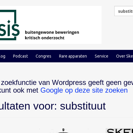
log
Podcast
Congres
Rare apparaten
Service
Over Ske
 zoekfunctie van Wordpress geeft geen ge
 kunt ook met
Google op deze site zoeken
ultaten voor:
substituut