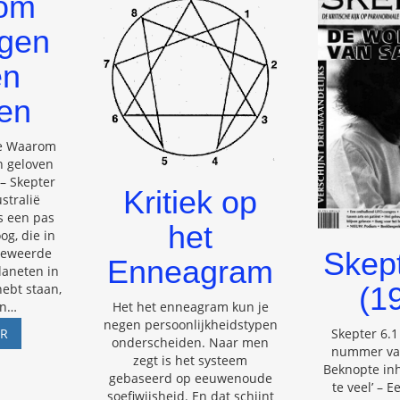
om
ogen
en
en
e Waarom
n geloven
– Skepter
Kritiek op
ustralië
s een pas
het
g, die in
 beweerde
Skept
Enneagram
planeten in
(1
hebt staan,
Het het enneagram kun je
en
…
negen persoonlijkheidstypen
WAAROM
Skepter 6.1
ER
onderscheiden. Naar men
ASTROLOGEN
nummer van
zegt is het systeem
BLIJVEN
Beknopte inh
gebaseerd op eeuwenoude
GELOVEN
te veel’ – 
soefiwijsheid. En dat schijnt