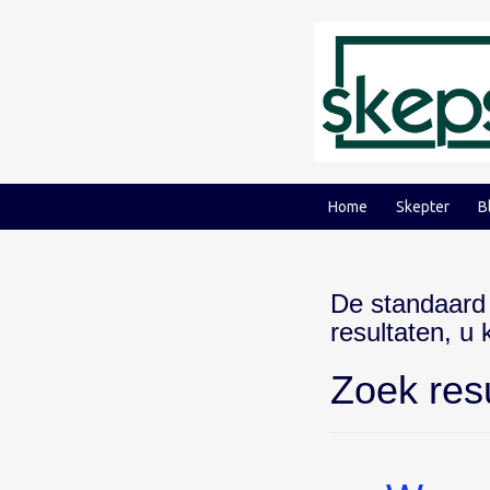
Ga
Ga
naar
naar
inhoud
hoofdmenu
Home
Skepter
B
De standaard
resultaten, u
Zoek res