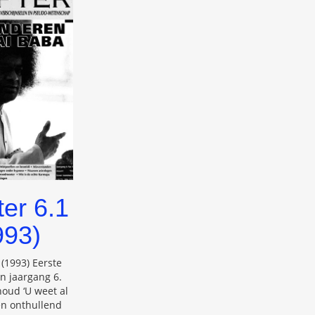
er 6.1
993)
 (1993) Eerste
 jaargang 6.
oud ‘U weet al
Een onthullend