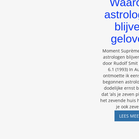
Waar
astrol
blijv
gelov
Moment Suprèm
astrologen blijve
door Rudolf Smit 
6.1 (1993) In A
ontmoette ik een
begonnen astroloo
dodelijke ernst
dat ‘als je zeven 
het zevende huis 
je ook zev
LEES ME