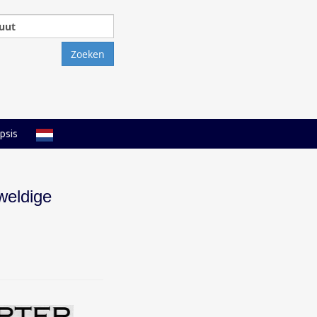
Zoeken
naar:
psis
weldige