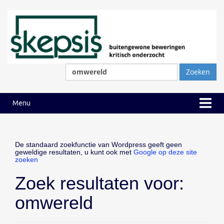
Ga
Ga
naar
naar
inhoud
hoofdmenu
Zoeken
naar:
Menu
De standaard zoekfunctie van Wordpress geeft geen
geweldige resultaten, u kunt ook met
Google op deze site
zoeken
Zoek resultaten voor:
omwereld