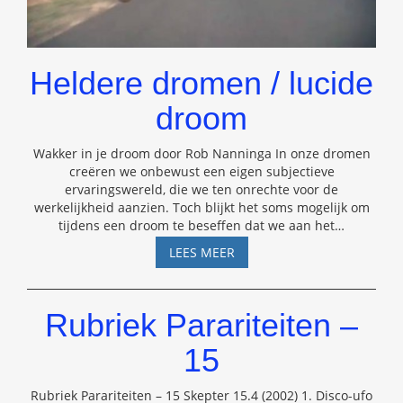
Heldere dromen / lucide
droom
Wakker in je droom door Rob Nanninga In onze dromen
creëren we onbewust een eigen subjectieve
ervaringswereld, die we ten onrechte voor de
werkelijkheid aanzien. Toch blijkt het soms mogelijk om
tijdens een droom te beseffen dat we aan het
…
HELDERE
LEES MEER
DROMEN
/
LUCIDE
Rubriek Parariteiten –
DROOM
15
Rubriek Parariteiten – 15 Skepter 15.4 (2002) 1. Disco-ufo