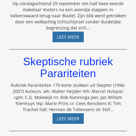
Op zondagochtend 29 september om half twee keerde
makelaar Vosters na een avondje stappen in
Valkenswaard terug naar Bladel. Zijn blik werd getrokken
door een wolkachtig lichtschijnsel zonder duidelijke
begrenzing dat zich
…
RUBRIEK
LEES MEER
PARARITEITEN
–
15
Skeptische rubriek
Parariteiten
Rubriek Parariteiten 179 korte stukken uit Skepter (1996-
2007) Auteurs: wh: Walter Heijder mh: Marcel Hulspas
cgm: C.G. Molewijk rn: Rob Nanninga jwn: Jan Willem
Nienhuys mp: Marie Prins cr: Cees Renckens tt: Tim
Trachet hdt: Herman de Tollenaere sk: Stef
…
SKEPTISCHE
LEES MEER
RUBRIEK
PARARITEITEN