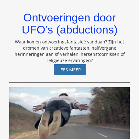
Ontvoeringen door
UFO’s (abductions)
Waar komen ontvoeringsfantasieë vandaan? Zijn het
dromen van creatieve fantasten, halfvergane
herinneringen aan sf-verhalen, hersenstoornissen of
religieuze ervaringen?
ONTVOERINGEN
LEES MEER
DOOR
UFO’S
(ABDUCTIONS)