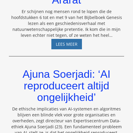
Er schijnen nog mensen rond te lopen die de
hoofdstukken 6 tot en met 9 van het Bijbelboek Genesis
lezen als een geschiedenisverhaal met
natuurwetenschappelijke pretentie. Ik kom die in mijn
leven echter niet tegen, of ze weten het heel
…
DE
LEES MEER
KANGOEROES
VAN
DE
ARARAT
Ajuna Soerjadi: ‘AI
reproduceert altijd
ongelijkheid’
De ethische implicaties van AI-systemen en algoritmes
blijven een blinde vlek voor grote organisaties en
overheden, zegt directeur van Expertisecentrum Data-
ethiek Ajuna Soerjadi (23). Een fundamenteel probleem
van AI, stelt ze, is dat het ongelijkheid reproduceert.