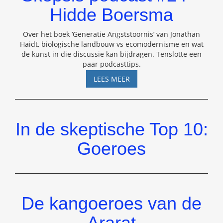
Hidde Boersma
Over het boek ‘Generatie Angststoornis’ van Jonathan
Haidt, biologische landbouw vs ecomodernisme en wat
de kunst in die discussie kan bijdragen. Tenslotte een
paar podcasttips.
SKEPSIS
LEES MEER
PODCAST
#24
–
HIDDE
In de skeptische Top 10:
BOERSMA
Goeroes
De kangoeroes van de
Ararat