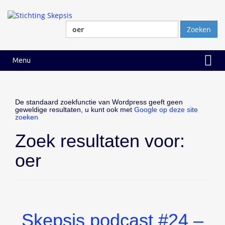
Ga
Ga
naar
naar
inhoud
hoofdmenu
Zoeken
naar:
Menu
De standaard zoekfunctie van Wordpress geeft geen
geweldige resultaten, u kunt ook met
Google op deze site
zoeken
Zoek resultaten voor:
oer
Skepsis podcast #24 –