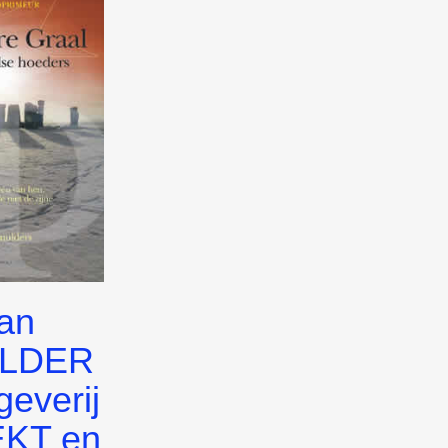
an
LDER
geverij
KT en