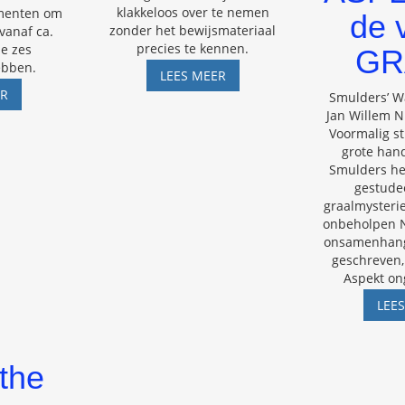
klakkeloos over te nemen
menten om
de 
zonder het bewijsmateriaal
vanaf ca.
precies te kennen.
ze zes
GR
ebben.
VAN
LEES MEER
GOGHS
PATHOLOGISCHE
ER
Smulders’ W
OORLEL
WETENSCHAP
Jan Willem N
–
Voormalig s
WAT
grote hand
BEZIELT
Smulders he
ZO’N
gestude
MUSEUM?
graalmysterie.
onbeholpen 
onsamenhang
geschreven, 
Aspekt on
LEE
the