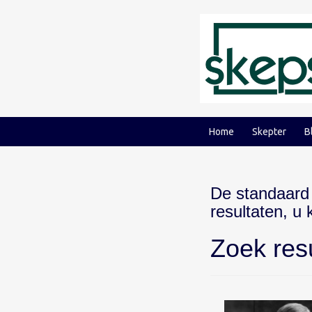
Ga
Ga
naar
naar
inhoud
hoofdmenu
Home
Skepter
B
De standaard
resultaten, u
Zoek res