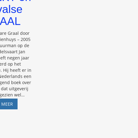
valse
AAL
are Graal door
ienhuys – 2005
tuurman op de
elsvaart Jan
eft negen jaar
erd op het
 Hij heeft er in
Nederlands een
end boek over
dat uitgeverij
gezien wel
…
JAN
S MEER
SMULDERS,
UITGEVERIJ
ASPEKT
EN
DE