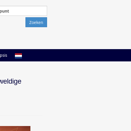
Zoeken
naar:
psis
weldige