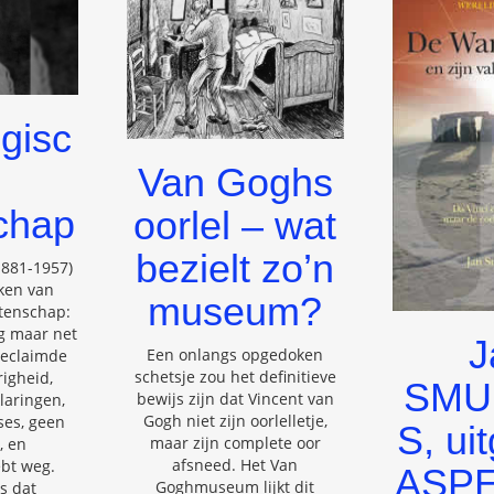
gisc
Van Goghs
chap
oorlel – wat
bezielt zo’n
1881-1957)
ken van
museum?
tenschap:
og maar net
J
Een onlangs opgedoken
eclaimde
schetsje zou het definitieve
igheid,
SMU
bewijs zijn dat Vincent van
laringen,
Gogh niet zijn oorlelletje,
ses, geen
S, uit
maar zijn complete oor
, en
afsneed. Het Van
ebt weg.
ASPE
Goghmuseum lijkt dit
s dat