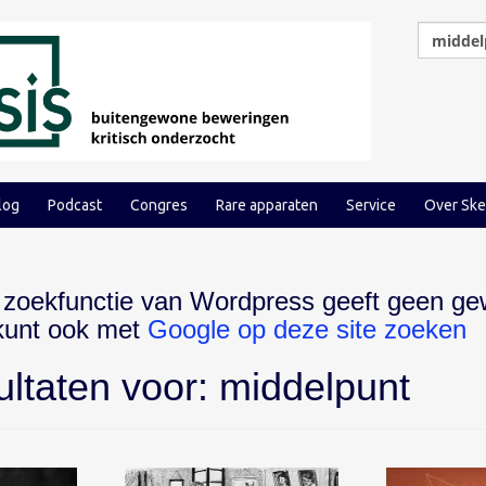
log
Podcast
Congres
Rare apparaten
Service
Over Ske
 zoekfunctie van Wordpress geeft geen ge
 kunt ook met
Google op deze site zoeken
ultaten voor:
middelpunt