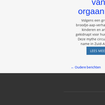
va
orgaan
Volgens een gr
broodje-aap-verh
kinderen en a
gekidnapt voor hu
Deze mythe circu
name in Zuid-A
LEES ME
Berichte
←
Oudere berichten
navigatie