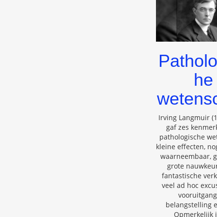
Patholo
he
wetens
Irving Langmuir (
gaf zes kenmer
pathologische we
kleine effecten, n
waarneembaar, g
grote nauwkeur
fantastische verk
veel ad hoc excu
vooruitgang
belangstelling 
Opmerkelijk i