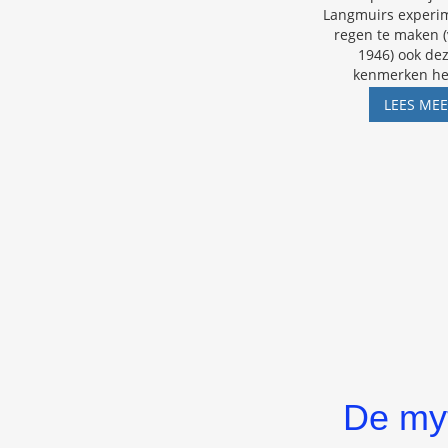
Langmuirs experi
regen te maken (
1946) ook de
kenmerken h
LEES ME
De my